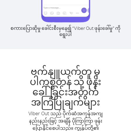
စကားပြောဆိုမှု ခေါင်းစီးမှနေ၍ “Viber Out ဖုန်းခေါ်မှု” ကို
ရွေးပါ
ဗက်နျူယက်တူ မှ
ပါကစ္စတန် သို့ ဖုန်း
ခေါ်ခြင်းအတွက်
အကြံပြုချက်များ
Viber Out သည် ပိုက်ဆံအကုန်အကျ
နည်းနည်းဖြင့် အချိန် ပိုကြာကြာ ဖုန်း
ပြောနိုင်စေပါသည်။ ကျွန်ုပ်တို့၏