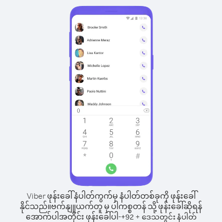
Viber ဖုန်းခေါ်နံပါတ်ကွက်မှ နံပါတ်တစ်ခုကို ဖုန်းခေါ်
နိုင်သည်။
ဗက်နျူယက်တူ မှ ပါကစ္စတန် သို့ ဖုန်းခေါ်ဆိုရန်
အောက်ပါအတိုင်း ဖုန်းခေါ်ပါ-
+
+
92
ဒေသတွင်း နံပါတ်