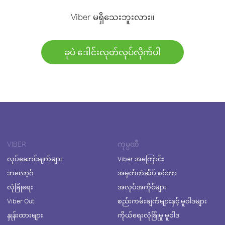
Viber မရှိသေးဘူးလား။
ခုပဲ ဒေါင်းလုတ်လုပ်လိုက်ပါ
VIBER
ကုမ္ပဏီ
လုပ်ဆောင်ချက်များ
Viber အကြောင်း
ဘလော့ဂ်
အမှတ်တံဆိပ် စင်တာ
လုံခြုံရေး
အလုပ်အကိုင်များ
Viber Out
စည်းကမ်းချက်များနှင့် မူဝါဒများ
နှုန်းထားများ
ကိုယ်ရေးလုံခြုံမှု မူဝါဒ