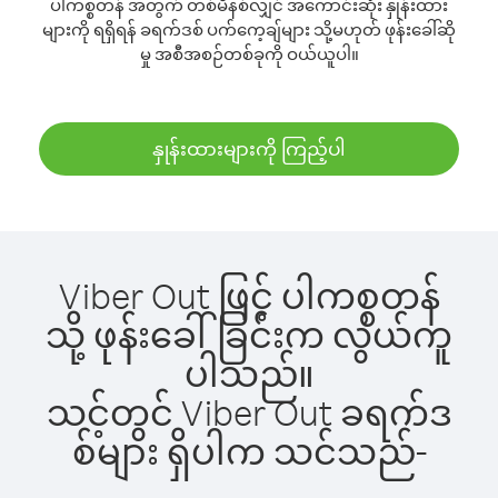
ပါကစ္စတန် အတွက် တစ်မိနစ်လျှင် အကောင်းဆုံး နှုန်းထား
များကို ရရှိရန် ခရက်ဒစ် ပက်ကေ့ချ်များ သို့မဟုတ် ဖုန်းခေါ်ဆို
မှု အစီအစဉ်တစ်ခုကို ဝယ်ယူပါ။
နှုန်းထားများကို ကြည့်ပါ
Viber Out ဖြင့် ပါကစ္စတန်
သို့ ဖုန်းခေါ်ခြင်းက လွယ်ကူ
ပါသည်။
သင့်တွင် Viber Out ခရက်ဒ
စ်များ ရှိပါက သင်သည်-