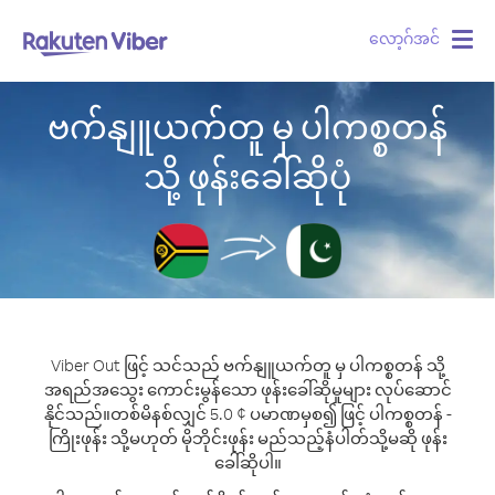
လော့ဂ်အင်
Togg
navig
ဗက်နျူယက်တူ မှ ပါကစ္စတန်
သို့ ဖုန်းခေါ်ဆိုပုံ
Viber Out ဖြင့် သင်သည် ဗက်နျူယက်တူ မှ ပါကစ္စတန် သို့
အရည်အသွေး ကောင်းမွန်သော ဖုန်းခေါ်ဆိုမှုများ လုပ်ဆောင်
နိုင်သည်။
တစ်မိနစ်လျှင် 5.0 ¢ ပမာဏမှစ၍ ဖြင့် ပါကစ္စတန် -
ကြိုးဖုန်း သို့မဟုတ် မိုဘိုင်းဖုန်း မည်သည့်နံပါတ်သို့မဆို ဖုန်း
ခေါ်ဆိုပါ။