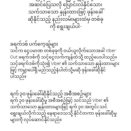
အဆင်ပြေသလို ပြောင်းလဲနိုင်သော၊
သက်သာသော နှုန်းထားဖြင့် ဖုန်းခေါ်
ဆိုနိုင်သည့် နည်းလမ်းများထဲမှ တစ်ခု
ကို ရွေးချယ်ပါ-
ခရက်ဒစ် ပက်ကေ့ချ်များ
သင်က ငွေပမာဏ တစ်ခုခုကို ဝယ်ယူလိုက်သောအခါ Viber
Out ခရက်ဒစ်ကို သင့်ငွေလက်ကျန်ထဲသို့ ထည့်ပေးပါသည်။
သင့်ခရက်ဒစ်ကိုသုံး၍ Viber ၏ သက်သာသော နှုန်းထားများ
ဖြင့် ကမ္ဘာပေါ်ရှိ မည်သည့်နံပါတ်သို့မဆို ဖုန်းခေါ်ဆိုနိုင်
ပါသည်။
ရက် ၃၀ ဖုန်းခေါ်ဆိုနိုင်သည့် အစီအစဉ်များ
ရက် ၃၀ ဖုန်းခေါ်ဆိုမှု အစီအစဉ်ဖြင့် သင်သည် Viber ၏
သက်သာသော နှုန်းထားများဖြင့် ရက် ၃၀ အတွင်း သင်
ရွေးချယ်လိုက်သည့် နေရာဒေသသို့ နိုင်ငံတကာ ဖုန်းခေါ်ဆိုမှု
များကို လုပ်ဆောင်နိုင်သည်။