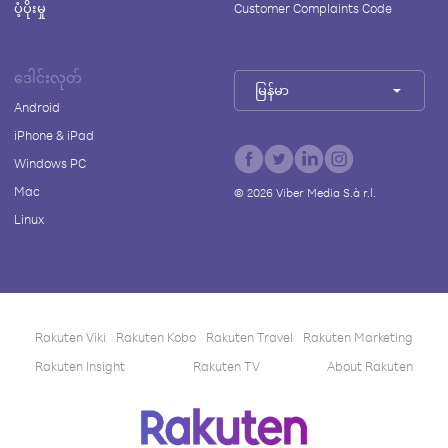
ပံ့ပိုးမှု
Customer Complaints Code
ဒေါင်းလုတ်
မြန်မာ
Android
iPhone & iPad
Windows PC
Mac
©
2026
Viber Media S.à r.l.
Linux
Rakuten Viki
Rakuten Kobo
Rakuten Travel
Rakuten Marketing
Rakuten Insight
Rakuten TV
About Rakuten