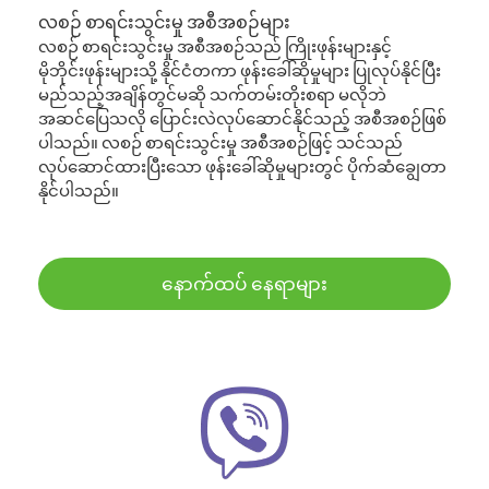
လစဉ် စာရင်းသွင်းမှု အစီအစဉ်များ
လစဉ် စာရင်းသွင်းမှု အစီအစဉ်သည် ကြိုးဖုန်းများနှင့်
မိုဘိုင်းဖုန်းများသို့ နိုင်ငံတကာ ဖုန်းခေါ်ဆိုမှုများ ပြုလုပ်နိုင်ပြီး
မည်သည့်အချိန်တွင်မဆို သက်တမ်းတိုးစရာ မလိုဘဲ
အဆင်ပြေသလို ပြောင်းလဲလုပ်ဆောင်နိုင်သည့် အစီအစဉ်ဖြစ်
ပါသည်။ လစဉ် စာရင်းသွင်းမှု အစီအစဉ်ဖြင့် သင်သည်
လုပ်ဆောင်ထားပြီးသော ဖုန်းခေါ်ဆိုမှုများတွင် ပိုက်ဆံချွေတာ
နိုင်ပါသည်။
နောက်ထပ် နေရာများ