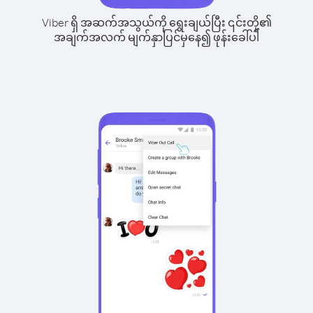
Viber ရှိ အဆက်အသွယ်ကို ရွေးချယ်ပြီး ၎င်းတို့၏
အချက်အလက် မျက်နှာပြင်မှနေ၍ ဖုန်းခေါ်ပါ