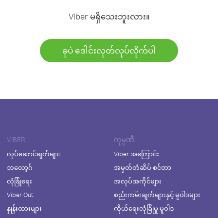
Viber မရှိသေးဘူးလား။
ခုပဲ ဒေါင်းလုတ်လုပ်လိုက်ပါ
VIBER
ကုမ္ပဏီ
လုပ်ဆောင်ချက်များ
Viber အကြောင်း
ဘလော့ဂ်
အမှတ်တံဆိပ် စင်တာ
လုံခြုံရေး
အလုပ်အကိုင်များ
Viber Out
စည်းကမ်းချက်များနှင့် မူဝါဒများ
နှုန်းထားများ
ကိုယ်ရေးလုံခြုံမှု မူဝါဒ