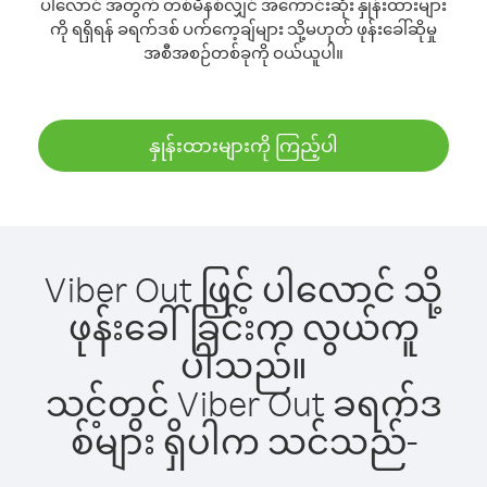
ပါလောင် အတွက် တစ်မိနစ်လျှင် အကောင်းဆုံး နှုန်းထားများ
ကို ရရှိရန် ခရက်ဒစ် ပက်ကေ့ချ်များ သို့မဟုတ် ဖုန်းခေါ်ဆိုမှု
အစီအစဉ်တစ်ခုကို ဝယ်ယူပါ။
နှုန်းထားများကို ကြည့်ပါ
Viber Out ဖြင့် ပါလောင် သို့
ဖုန်းခေါ်ခြင်းက လွယ်ကူ
ပါသည်။
သင့်တွင် Viber Out ခရက်ဒ
စ်များ ရှိပါက သင်သည်-