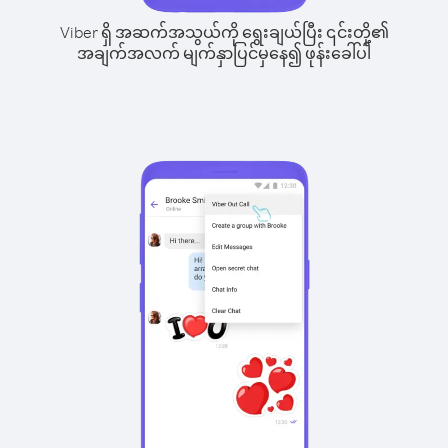
Viber ရှိ အဆက်အသွယ်ကို ရွေးချယ်ပြီး ၎င်းတို့၏
အချက်အလက် မျက်နှာပြင်မှနေ၍ ဖုန်းခေါ်ပါ