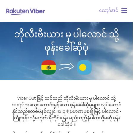
လော့ဂ်အင်
Togg
navig
ဘိုလီးဗီးယား မှ ပါလောင် သို့
ဖုန်းခေါ်ဆိုပုံ
Viber Out ဖြင့် သင်သည် ဘိုလီးဗီးယား မှ ပါလောင် သို့
အရည်အသွေး ကောင်းမွန်သော ဖုန်းခေါ်ဆိုမှုများ လုပ်ဆောင်
နိုင်သည်။
တစ်မိနစ်လျှင် 43.0 ¢ ပမာဏမှစ၍ ဖြင့် ပါလောင် -
ကြိုးဖုန်း သို့မဟုတ် မိုဘိုင်းဖုန်း မည်သည့်နံပါတ်သို့မဆို ဖုန်း
ခေါ်ဆိုပါ။