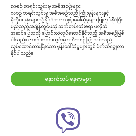
လစဉ် စာရင်းသွင်းမှု အစီအစဉ်များ
လစဉ် စာရင်းသွင်းမှု အစီအစဉ်သည် ကြိုးဖုန်းများနှင့်
မိုဘိုင်းဖုန်းများသို့ နိုင်ငံတကာ ဖုန်းခေါ်ဆိုမှုများ ပြုလုပ်နိုင်ပြီး
မည်သည့်အချိန်တွင်မဆို သက်တမ်းတိုးစရာ မလိုဘဲ
အဆင်ပြေသလို ပြောင်းလဲလုပ်ဆောင်နိုင်သည့် အစီအစဉ်ဖြစ်
ပါသည်။ လစဉ် စာရင်းသွင်းမှု အစီအစဉ်ဖြင့် သင်သည်
လုပ်ဆောင်ထားပြီးသော ဖုန်းခေါ်ဆိုမှုများတွင် ပိုက်ဆံချွေတာ
နိုင်ပါသည်။
နောက်ထပ် နေရာများ