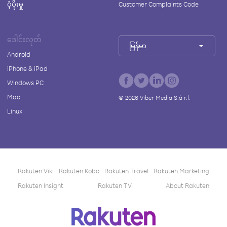
ပံ့ပိုးမှု
Customer Complaints Code
ဒေါင်းလုတ်
မြန်မာ
Android
iPhone & iPad
Windows PC
Mac
©
2026
Viber Media S.à r.l.
Linux
Rakuten Viki
Rakuten Kobo
Rakuten Travel
Rakuten Marketing
Rakuten Insight
Rakuten TV
About Rakuten