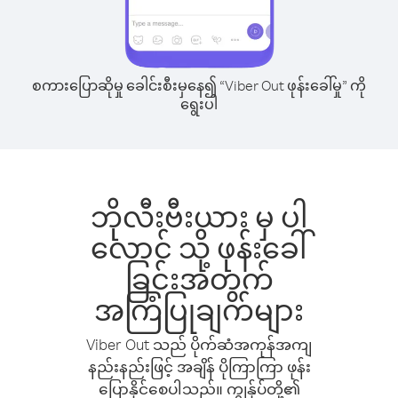
စကားပြောဆိုမှု ခေါင်းစီးမှနေ၍ “Viber Out ဖုန်းခေါ်မှု” ကို
ရွေးပါ
ဘိုလီးဗီးယား မှ ပါ
လောင် သို့ ဖုန်းခေါ်
ခြင်းအတွက်
အကြံပြုချက်များ
Viber Out သည် ပိုက်ဆံအကုန်အကျ
နည်းနည်းဖြင့် အချိန် ပိုကြာကြာ ဖုန်း
ပြောနိုင်စေပါသည်။ ကျွန်ုပ်တို့၏