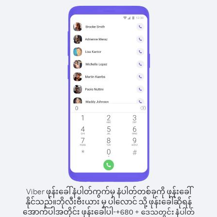
Viber ဖုန်းခေါ်နံပါတ်ကွက်မှ နံပါတ်တစ်ခုကို ဖုန်းခေါ်
နိုင်သည်။
ဘိုလီးဗီးယား မှ ပါလောင် သို့ ဖုန်းခေါ်ဆိုရန်
အောက်ပါအတိုင်း ဖုန်းခေါ်ပါ-
+
+
680
ဒေသတွင်း နံပါတ်