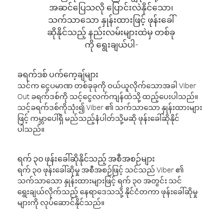
အဆင်ပြေသလို ပြောင်းလဲနိုင်သော၊
သက်သာသော နှုန်းထားဖြင့် ဖုန်းခေါ်
ဆိုနိုင်သည့် နည်းလမ်းများထဲမှ တစ်ခု
ကို ရွေးချယ်ပါ-
ခရက်ဒစ် ပက်ကေ့ချ်များ
သင်က ငွေပမာဏ တစ်ခုခုကို ဝယ်ယူလိုက်သောအခါ Viber
Out ခရက်ဒစ်ကို သင့်ငွေလက်ကျန်ထဲသို့ ထည့်ပေးပါသည်။
သင့်ခရက်ဒစ်ကိုသုံး၍ Viber ၏ သက်သာသော နှုန်းထားများ
ဖြင့် ကမ္ဘာပေါ်ရှိ မည်သည့်နံပါတ်သို့မဆို ဖုန်းခေါ်ဆိုနိုင်
ပါသည်။
ရက် ၃၀ ဖုန်းခေါ်ဆိုနိုင်သည့် အစီအစဉ်များ
ရက် ၃၀ ဖုန်းခေါ်ဆိုမှု အစီအစဉ်ဖြင့် သင်သည် Viber ၏
သက်သာသော နှုန်းထားများဖြင့် ရက် ၃၀ အတွင်း သင်
ရွေးချယ်လိုက်သည့် နေရာဒေသသို့ နိုင်ငံတကာ ဖုန်းခေါ်ဆိုမှု
များကို လုပ်ဆောင်နိုင်သည်။