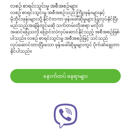
လစဉ် စာရင်းသွင်းမှု အစီအစဉ်များ
လစဉ် စာရင်းသွင်းမှု အစီအစဉ်သည် ကြိုးဖုန်းများနှင့်
မိုဘိုင်းဖုန်းများသို့ နိုင်ငံတကာ ဖုန်းခေါ်ဆိုမှုများ ပြုလုပ်နိုင်ပြီး
မည်သည့်အချိန်တွင်မဆို သက်တမ်းတိုးစရာ မလိုဘဲ
အဆင်ပြေသလို ပြောင်းလဲလုပ်ဆောင်နိုင်သည့် အစီအစဉ်ဖြစ်
ပါသည်။ လစဉ် စာရင်းသွင်းမှု အစီအစဉ်ဖြင့် သင်သည်
လုပ်ဆောင်ထားပြီးသော ဖုန်းခေါ်ဆိုမှုများတွင် ပိုက်ဆံချွေတာ
နိုင်ပါသည်။
နောက်ထပ် နေရာများ