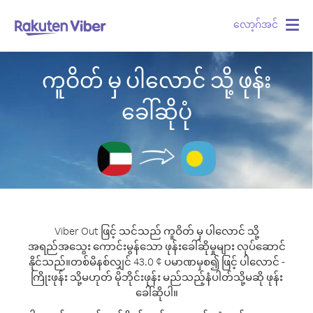
လော့ဂ်အင်
Togg
navig
ကူဝိတ် မှ ပါလောင် သို့ ဖုန်း
ခေါ်ဆိုပုံ
Viber Out ဖြင့် သင်သည် ကူဝိတ် မှ ပါလောင် သို့
အရည်အသွေး ကောင်းမွန်သော ဖုန်းခေါ်ဆိုမှုများ လုပ်ဆောင်
နိုင်သည်။
တစ်မိနစ်လျှင် 43.0 ¢ ပမာဏမှစ၍ ဖြင့် ပါလောင် -
ကြိုးဖုန်း သို့မဟုတ် မိုဘိုင်းဖုန်း မည်သည့်နံပါတ်သို့မဆို ဖုန်း
ခေါ်ဆိုပါ။