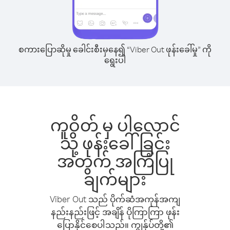
စကားပြောဆိုမှု ခေါင်းစီးမှနေ၍ “Viber Out ဖုန်းခေါ်မှု” ကို
ရွေးပါ
ကူဝိတ် မှ ပါလောင်
သို့ ဖုန်းခေါ်ခြင်း
အတွက် အကြံပြု
ချက်များ
Viber Out သည် ပိုက်ဆံအကုန်အကျ
နည်းနည်းဖြင့် အချိန် ပိုကြာကြာ ဖုန်း
ပြောနိုင်စေပါသည်။ ကျွန်ုပ်တို့၏