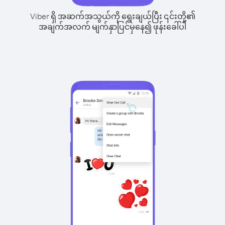
Viber ရှိ အဆက်အသွယ်ကို ရွေးချယ်ပြီး ၎င်းတို့၏
အချက်အလက် မျက်နှာပြင်မှနေ၍ ဖုန်းခေါ်ပါ