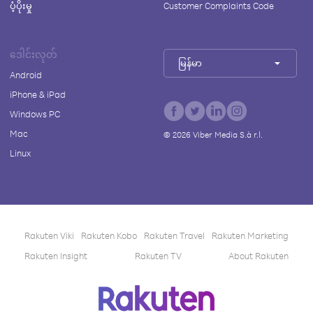
ပံ့ပိုးမှု
Customer Complaints Code
ဒေါင်းလုတ်
မြန်မာ
Android
iPhone & iPad
Windows PC
Mac
©
2026
Viber Media S.à r.l.
Linux
Rakuten Viki
Rakuten Kobo
Rakuten Travel
Rakuten Marketing
Rakuten Insight
Rakuten TV
About Rakuten