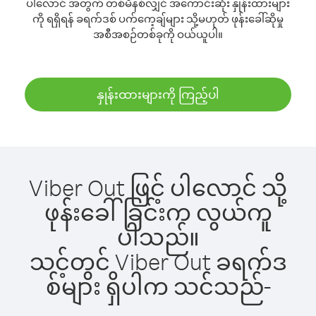
ပါလောင် အတွက် တစ်မိနစ်လျှင် အကောင်းဆုံး နှုန်းထားများ
ကို ရရှိရန် ခရက်ဒစ် ပက်ကေ့ချ်များ သို့မဟုတ် ဖုန်းခေါ်ဆိုမှု
အစီအစဉ်တစ်ခုကို ဝယ်ယူပါ။
နှုန်းထားများကို ကြည့်ပါ
Viber Out ဖြင့် ပါလောင် သို့
ဖုန်းခေါ်ခြင်းက လွယ်ကူ
ပါသည်။
သင့်တွင် Viber Out ခရက်ဒ
စ်များ ရှိပါက သင်သည်-