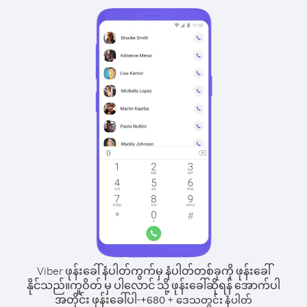
Viber ဖုန်းခေါ်နံပါတ်ကွက်မှ နံပါတ်တစ်ခုကို ဖုန်းခေါ်
နိုင်သည်။
ကူဝိတ် မှ ပါလောင် သို့ ဖုန်းခေါ်ဆိုရန် အောက်ပါ
အတိုင်း ဖုန်းခေါ်ပါ-
+
+
680
ဒေသတွင်း နံပါတ်