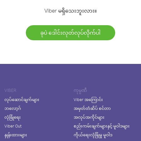
Viber မရှိသေးဘူးလား။
ခုပဲ ဒေါင်းလုတ်လုပ်လိုက်ပါ
VIBER
ကုမ္ပဏီ
လုပ်ဆောင်ချက်များ
Viber အကြောင်း
ဘလော့ဂ်
အမှတ်တံဆိပ် စင်တာ
လုံခြုံရေး
အလုပ်အကိုင်များ
Viber Out
စည်းကမ်းချက်များနှင့် မူဝါဒများ
နှုန်းထားများ
ကိုယ်ရေးလုံခြုံမှု မူဝါဒ