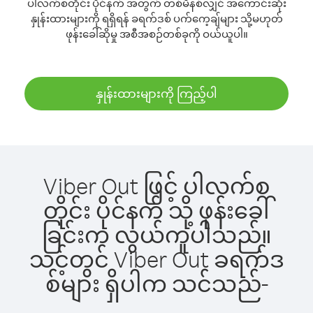
ပါလက်စတိုင်း ပိုင်နက် အတွက် တစ်မိနစ်လျှင် အကောင်းဆုံး
နှုန်းထားများကို ရရှိရန် ခရက်ဒစ် ပက်ကေ့ချ်များ သို့မဟုတ်
ဖုန်းခေါ်ဆိုမှု အစီအစဉ်တစ်ခုကို ဝယ်ယူပါ။
နှုန်းထားများကို ကြည့်ပါ
Viber Out ဖြင့် ပါလက်စ
တိုင်း ပိုင်နက် သို့ ဖုန်းခေါ်
ခြင်းက လွယ်ကူပါသည်။
သင့်တွင် Viber Out ခရက်ဒ
စ်များ ရှိပါက သင်သည်-