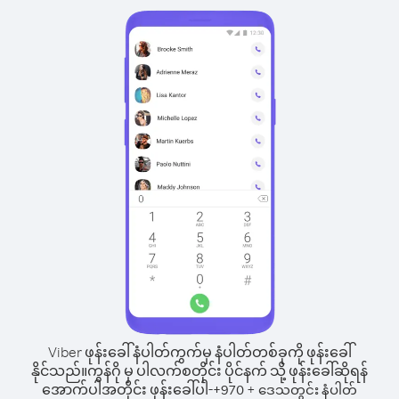
Viber ဖုန်းခေါ်နံပါတ်ကွက်မှ နံပါတ်တစ်ခုကို ဖုန်းခေါ်
နိုင်သည်။
ကွန်ဂို မှ ပါလက်စတိုင်း ပိုင်နက် သို့ ဖုန်းခေါ်ဆိုရန်
အောက်ပါအတိုင်း ဖုန်းခေါ်ပါ-
+
+
970
ဒေသတွင်း နံပါတ်