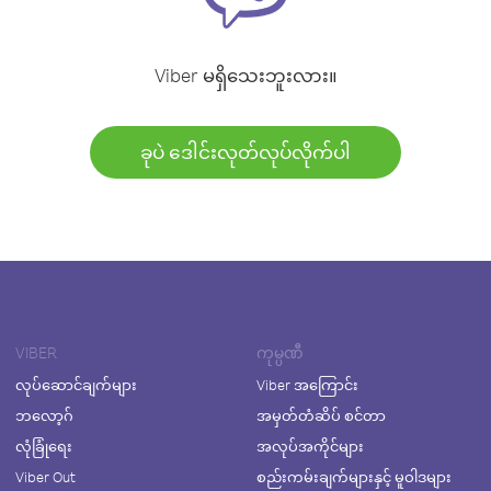
Viber မရှိသေးဘူးလား။
ခုပဲ ဒေါင်းလုတ်လုပ်လိုက်ပါ
VIBER
ကုမ္ပဏီ
လုပ်ဆောင်ချက်များ
Viber အကြောင်း
ဘလော့ဂ်
အမှတ်တံဆိပ် စင်တာ
လုံခြုံရေး
အလုပ်အကိုင်များ
Viber Out
စည်းကမ်းချက်များနှင့် မူဝါဒများ