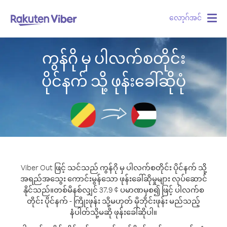
လော့ဂ်အင်
Togg
navig
ကွန်ဂို မှ ပါလက်စတိုင်း
ပိုင်နက် သို့ ဖုန်းခေါ်ဆိုပုံ
Viber Out ဖြင့် သင်သည် ကွန်ဂို မှ ပါလက်စတိုင်း ပိုင်နက် သို့
အရည်အသွေး ကောင်းမွန်သော ဖုန်းခေါ်ဆိုမှုများ လုပ်ဆောင်
နိုင်သည်။
တစ်မိနစ်လျှင် 37.9 ¢ ပမာဏမှစ၍ ဖြင့် ပါလက်စ
တိုင်း ပိုင်နက် - ကြိုးဖုန်း သို့မဟုတ် မိုဘိုင်းဖုန်း မည်သည့်
နံပါတ်သို့မဆို ဖုန်းခေါ်ဆိုပါ။