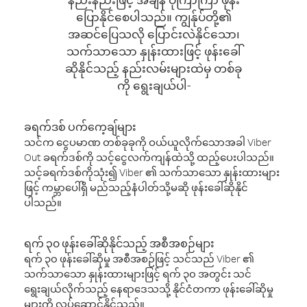
ပြောနိုင်စေပါသည်။ ကျွန်ုပ်တို့၏
အဆင်ပြေသလို ပြောင်းလဲနိုင်သော၊
သက်သာသော နှုန်းထားဖြင့် ဖုန်းခေါ်
ဆိုနိုင်သည့် နည်းလမ်းများထဲမှ တစ်ခု
ကို ရွေးချယ်ပါ-
ခရက်ဒစ် ပက်ကေ့ချ်များ
သင်က ငွေပမာဏ တစ်ခုခုကို ဝယ်ယူလိုက်သောအခါ Viber
Out ခရက်ဒစ်ကို သင့်ငွေလက်ကျန်ထဲသို့ ထည့်ပေးပါသည်။
သင့်ခရက်ဒစ်ကိုသုံး၍ Viber ၏ သက်သာသော နှုန်းထားများ
ဖြင့် ကမ္ဘာပေါ်ရှိ မည်သည့်နံပါတ်သို့မဆို ဖုန်းခေါ်ဆိုနိုင်
ပါသည်။
ရက် ၃၀ ဖုန်းခေါ်ဆိုနိုင်သည့် အစီအစဉ်များ
ရက် ၃၀ ဖုန်းခေါ်ဆိုမှု အစီအစဉ်ဖြင့် သင်သည် Viber ၏
သက်သာသော နှုန်းထားများဖြင့် ရက် ၃၀ အတွင်း သင်
ရွေးချယ်လိုက်သည့် နေရာဒေသသို့ နိုင်ငံတကာ ဖုန်းခေါ်ဆိုမှု
များကို လုပ်ဆောင်နိုင်သည်။