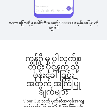
စကားပြောဆိုမှု ခေါင်းစီးမှနေ၍ “Viber Out ဖုန်းခေါ်မှု” ကို
ရွေးပါ
ကွန်ဂို မှ ပါလက်စ
တိုင်း ပိုင်နက် သို့
ဖုန်းခေါ်ခြင်း
အတွက် အကြံပြု
ချက်များ
Viber Out သည် ပိုက်ဆံအကုန်အကျ
နည်းနည်းဖြင့် အချိန် ပိုကြာကြာ ဖုန်း