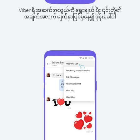
Viber ရှိ အဆက်အသွယ်ကို ရွေးချယ်ပြီး ၎င်းတို့၏
အချက်အလက် မျက်နှာပြင်မှနေ၍ ဖုန်းခေါ်ပါ