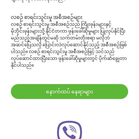
လစဉ် စာရင်းသွင်းမှု အစီအစဉ်များ
လစဉ် စာရင်းသွင်းမှု အစီအစဉ်သည် ကြိုးဖုန်းများနှင့်
မိုဘိုင်းဖုန်းများသို့ နိုင်ငံတကာ ဖုန်းခေါ်ဆိုမှုများ ပြုလုပ်နိုင်ပြီး
မည်သည့်အချိန်တွင်မဆို သက်တမ်းတိုးစရာ မလိုဘဲ
အဆင်ပြေသလို ပြောင်းလဲလုပ်ဆောင်နိုင်သည့် အစီအစဉ်ဖြစ်
ပါသည်။ လစဉ် စာရင်းသွင်းမှု အစီအစဉ်ဖြင့် သင်သည်
လုပ်ဆောင်ထားပြီးသော ဖုန်းခေါ်ဆိုမှုများတွင် ပိုက်ဆံချွေတာ
နိုင်ပါသည်။
နောက်ထပ် နေရာများ