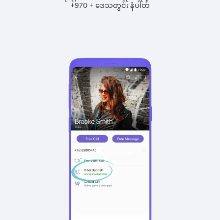
+
+
970
ဒေသတွင်း နံပါတ်