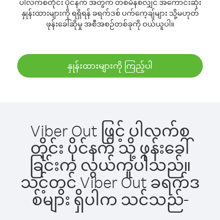
ပါလက်စတိုင်း ပိုင်နက် အတွက် တစ်မိနစ်လျှင် အကောင်းဆုံး
နှုန်းထားများကို ရရှိရန် ခရက်ဒစ် ပက်ကေ့ချ်များ သို့မဟုတ်
ဖုန်းခေါ်ဆိုမှု အစီအစဉ်တစ်ခုကို ဝယ်ယူပါ။
နှုန်းထားများကို ကြည့်ပါ
Viber Out ဖြင့် ပါလက်စ
တိုင်း ပိုင်နက် သို့ ဖုန်းခေါ်
ခြင်းက လွယ်ကူပါသည်။
သင့်တွင် Viber Out ခရက်ဒ
စ်များ ရှိပါက သင်သည်-