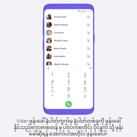
Viber ဖုန်းခေါ်နံပါတ်ကွက်မှ နံပါတ်တစ်ခုကို ဖုန်းခေါ်
နိုင်သည်။
ကာဇာစတန် မှ ပါလက်စတိုင်း ပိုင်နက် သို့ ဖုန်း
ခေါ်ဆိုရန် အောက်ပါအတိုင်း ဖုန်းခေါ်ပါ-