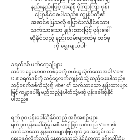
နည်းနည်းဖြင့် အချိန် ပိုကြာကြာ ဖုန်း
ပြောနိုင်စေပါသည်။ ကျွန်ုပ်တို့၏
အဆင်ပြေသလို ပြောင်းလဲနိုင်သော၊
သက်သာသော နှုန်းထားဖြင့် ဖုန်းခေါ်
ဆိုနိုင်သည့် နည်းလမ်းများထဲမှ တစ်ခု
ကို ရွေးချယ်ပါ-
ခရက်ဒစ် ပက်ကေ့ချ်များ
သင်က ငွေပမာဏ တစ်ခုခုကို ဝယ်ယူလိုက်သောအခါ Viber
Out ခရက်ဒစ်ကို သင့်ငွေလက်ကျန်ထဲသို့ ထည့်ပေးပါသည်။
သင့်ခရက်ဒစ်ကိုသုံး၍ Viber ၏ သက်သာသော နှုန်းထားများ
ဖြင့် ကမ္ဘာပေါ်ရှိ မည်သည့်နံပါတ်သို့မဆို ဖုန်းခေါ်ဆိုနိုင်
ပါသည်။
ရက် ၃၀ ဖုန်းခေါ်ဆိုနိုင်သည့် အစီအစဉ်များ
ရက် ၃၀ ဖုန်းခေါ်ဆိုမှု အစီအစဉ်ဖြင့် သင်သည် Viber ၏
သက်သာသော နှုန်းထားများဖြင့် ရက် ၃၀ အတွင်း သင်
ရွေးချယ်လိုက်သည့် နေရာဒေသသို့ နိုင်ငံတကာ ဖုန်းခေါ်ဆိုမှု