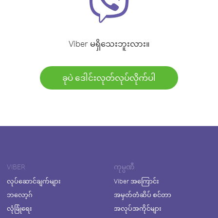
Viber မရှိသေးဘူးလား။
ခုပဲ ဒေါင်းလုတ်လုပ်လိုက်ပါ
VIBER
ကုမ္ပဏီ
လုပ်ဆောင်ချက်များ
Viber အကြောင်း
ဘလော့ဂ်
အမှတ်တံဆိပ် စင်တာ
လုံခြုံရေး
အလုပ်အကိုင်များ