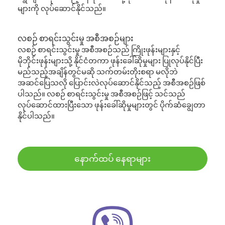
များကို လုပ်ဆောင်နိုင်သည်။
လစဉ် စာရင်းသွင်းမှု အစီအစဉ်များ
လစဉ် စာရင်းသွင်းမှု အစီအစဉ်သည် ကြိုးဖုန်းများနှင့်
မိုဘိုင်းဖုန်းများသို့ နိုင်ငံတကာ ဖုန်းခေါ်ဆိုမှုများ ပြုလုပ်နိုင်ပြီး
မည်သည့်အချိန်တွင်မဆို သက်တမ်းတိုးစရာ မလိုဘဲ
အဆင်ပြေသလို ပြောင်းလဲလုပ်ဆောင်နိုင်သည့် အစီအစဉ်ဖြစ်
ပါသည်။ လစဉ် စာရင်းသွင်းမှု အစီအစဉ်ဖြင့် သင်သည်
လုပ်ဆောင်ထားပြီးသော ဖုန်းခေါ်ဆိုမှုများတွင် ပိုက်ဆံချွေတာ
နိုင်ပါသည်။
နောက်ထပ် နေရာများ