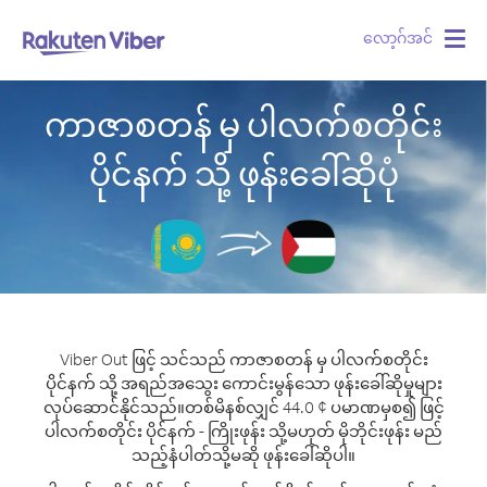
လော့ဂ်အင်
Togg
navig
ကာဇာစတန် မှ ပါလက်စတိုင်း
ပိုင်နက် သို့ ဖုန်းခေါ်ဆိုပုံ
Viber Out ဖြင့် သင်သည် ကာဇာစတန် မှ ပါလက်စတိုင်း
ပိုင်နက် သို့ အရည်အသွေး ကောင်းမွန်သော ဖုန်းခေါ်ဆိုမှုများ
လုပ်ဆောင်နိုင်သည်။
တစ်မိနစ်လျှင် 44.0 ¢ ပမာဏမှစ၍ ဖြင့်
ပါလက်စတိုင်း ပိုင်နက် - ကြိုးဖုန်း သို့မဟုတ် မိုဘိုင်းဖုန်း မည်
သည့်နံပါတ်သို့မဆို ဖုန်းခေါ်ဆိုပါ။