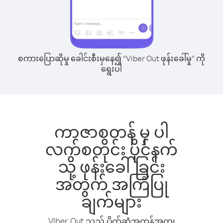
စကားပြောဆိုမှု ခေါင်းစီးမှနေ၍ “Viber Out ဖုန်းခေါ်မှု” ကို
ရွေးပါ
ကာဇာစတန် မှ ပါ
လက်စတိုင်း ပိုင်နက်
သို့ ဖုန်းခေါ်ခြင်း
အတွက် အကြံပြု
ချက်များ
Viber Out သည် ပိုက်ဆံအကုန်အကျ