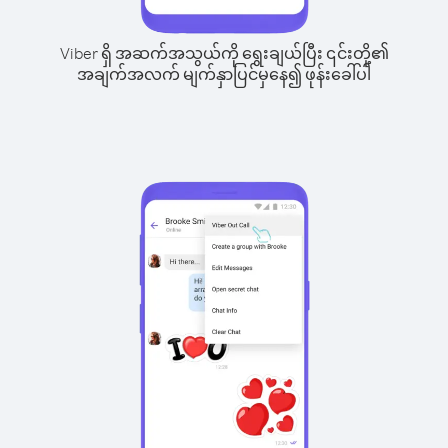
Viber ရှိ အဆက်အသွယ်ကို ရွေးချယ်ပြီး ၎င်းတို့၏
အချက်အလက် မျက်နှာပြင်မှနေ၍ ဖုန်းခေါ်ပါ