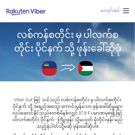
လော့ဂ်အင်
Togg
navig
လစ်ကန်စတိုင်း မှ ပါလက်စ
တိုင်း ပိုင်နက် သို့ ဖုန်းခေါ်ဆိုပုံ
Viber Out ဖြင့် သင်သည် လစ်ကန်စတိုင်း မှ ပါလက်စတိုင်း
ပိုင်နက် သို့ အရည်အသွေး ကောင်းမွန်သော ဖုန်းခေါ်ဆိုမှုများ
လုပ်ဆောင်နိုင်သည်။
တစ်မိနစ်လျှင် 37.9 ¢ ပမာဏမှစ၍ ဖြင့်
ပါလက်စတိုင်း ပိုင်နက် - ကြိုးဖုန်း သို့မဟုတ် မိုဘိုင်းဖုန်း မည်
သည့်နံပါတ်သို့မဆို ဖုန်းခေါ်ဆိုပါ။