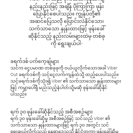
နည်းနည်းဖြင့် အချိန် ပိုကြာကြာ ဖုန်း
ပြောနိုင်စေပါသည်။ ကျွန်ုပ်တို့၏
အဆင်ပြေသလို ပြောင်းလဲနိုင်သော၊
သက်သာသော နှုန်းထားဖြင့် ဖုန်းခေါ်
ဆိုနိုင်သည့် နည်းလမ်းများထဲမှ တစ်ခု
ကို ရွေးချယ်ပါ-
ခရက်ဒစ် ပက်ကေ့ချ်များ
သင်က ငွေပမာဏ တစ်ခုခုကို ဝယ်ယူလိုက်သောအခါ Viber
Out ခရက်ဒစ်ကို သင့်ငွေလက်ကျန်ထဲသို့ ထည့်ပေးပါသည်။
သင့်ခရက်ဒစ်ကိုသုံး၍ Viber ၏ သက်သာသော နှုန်းထားများ
ဖြင့် ကမ္ဘာပေါ်ရှိ မည်သည့်နံပါတ်သို့မဆို ဖုန်းခေါ်ဆိုနိုင်
ပါသည်။
ရက် ၃၀ ဖုန်းခေါ်ဆိုနိုင်သည့် အစီအစဉ်များ
ရက် ၃၀ ဖုန်းခေါ်ဆိုမှု အစီအစဉ်ဖြင့် သင်သည် Viber ၏
သက်သာသော နှုန်းထားများဖြင့် ရက် ၃၀ အတွင်း သင်
ရွေးချယ်လိုက်သည့် နေရာဒေသသို့ နိုင်ငံတကာ ဖုန်းခေါ်ဆိုမှု