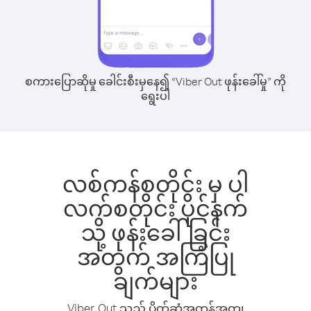
စကားပြောဆိုမှု ခေါင်းစီးမှနေ၍ “Viber Out ဖုန်းခေါ်မှု” ကို
ရွေးပါ
လစ်ကန်စတိုင်း မှ ပါ
လက်စတိုင်း ပိုင်နက်
သို့ ဖုန်းခေါ်ခြင်း
အတွက် အကြံပြု
ချက်များ
Viber Out သည် ပိုက်ဆံအကုန်အကျ