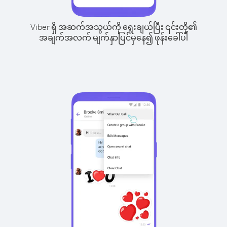
Viber ရှိ အဆက်အသွယ်ကို ရွေးချယ်ပြီး ၎င်းတို့၏
အချက်အလက် မျက်နှာပြင်မှနေ၍ ဖုန်းခေါ်ပါ