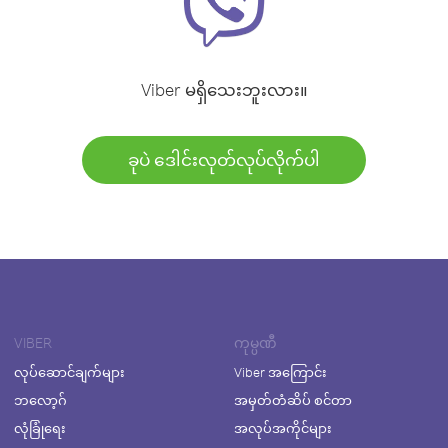
Viber မရှိသေးဘူးလား။
ခုပဲ ဒေါင်းလုတ်လုပ်လိုက်ပါ
VIBER
ကုမ္ပဏီ
လုပ်ဆောင်ချက်များ
Viber အကြောင်း
ဘလော့ဂ်
အမှတ်တံဆိပ် စင်တာ
လုံခြုံရေး
အလုပ်အကိုင်များ