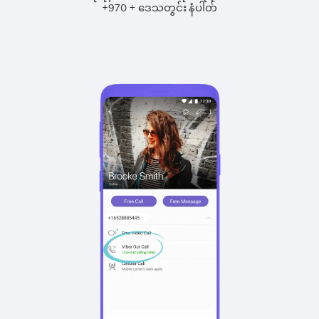
+
+
970
ဒေသတွင်း နံပါတ်