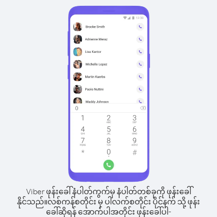
Viber ဖုန်းခေါ်နံပါတ်ကွက်မှ နံပါတ်တစ်ခုကို ဖုန်းခေါ်
နိုင်သည်။
လစ်ကန်စတိုင်း မှ ပါလက်စတိုင်း ပိုင်နက် သို့ ဖုန်း
ခေါ်ဆိုရန် အောက်ပါအတိုင်း ဖုန်းခေါ်ပါ-