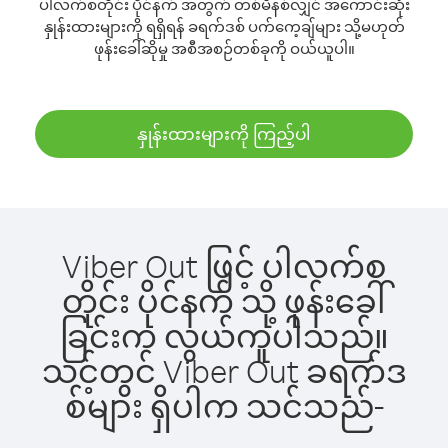
ပါလက်စတိုင်း ပိုင်နက် အတွက် တစ်မိနစ်လျှင် အကောင်းဆုံး
နှုန်းထားများကို ရရှိရန် ခရက်ဒစ် ပက်ကေ့ချ်များ သို့မဟုတ်
ဖုန်းခေါ်ဆိုမှု အစီအစဉ်တစ်ခုကို ဝယ်ယူပါ။
နှုန်းထားများကို ကြည့်ပါ
Viber Out ဖြင့် ပါလက်စ
တိုင်း ပိုင်နက် သို့ ဖုန်းခေါ်
ခြင်းက လွယ်ကူပါသည်။
သင့်တွင် Viber Out ခရက်ဒ
စ်များ ရှိပါက သင်သည်-