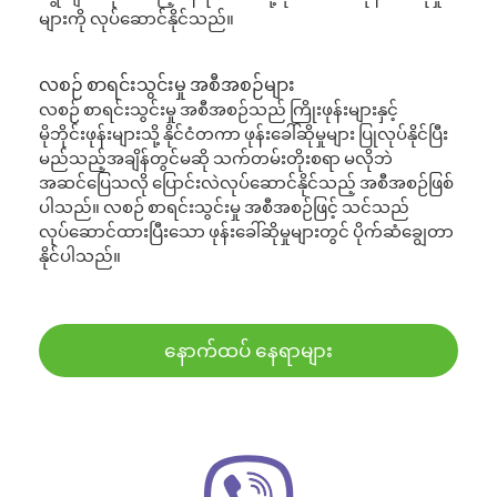
များကို လုပ်ဆောင်နိုင်သည်။
လစဉ် စာရင်းသွင်းမှု အစီအစဉ်များ
လစဉ် စာရင်းသွင်းမှု အစီအစဉ်သည် ကြိုးဖုန်းများနှင့်
မိုဘိုင်းဖုန်းများသို့ နိုင်ငံတကာ ဖုန်းခေါ်ဆိုမှုများ ပြုလုပ်နိုင်ပြီး
မည်သည့်အချိန်တွင်မဆို သက်တမ်းတိုးစရာ မလိုဘဲ
အဆင်ပြေသလို ပြောင်းလဲလုပ်ဆောင်နိုင်သည့် အစီအစဉ်ဖြစ်
ပါသည်။ လစဉ် စာရင်းသွင်းမှု အစီအစဉ်ဖြင့် သင်သည်
လုပ်ဆောင်ထားပြီးသော ဖုန်းခေါ်ဆိုမှုများတွင် ပိုက်ဆံချွေတာ
နိုင်ပါသည်။
နောက်ထပ် နေရာများ