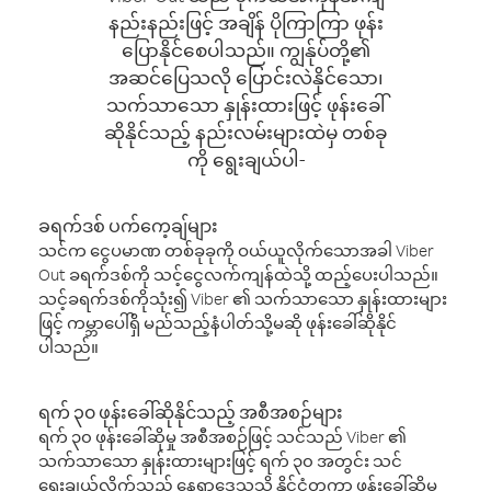
နည်းနည်းဖြင့် အချိန် ပိုကြာကြာ ဖုန်း
ပြောနိုင်စေပါသည်။ ကျွန်ုပ်တို့၏
အဆင်ပြေသလို ပြောင်းလဲနိုင်သော၊
သက်သာသော နှုန်းထားဖြင့် ဖုန်းခေါ်
ဆိုနိုင်သည့် နည်းလမ်းများထဲမှ တစ်ခု
ကို ရွေးချယ်ပါ-
ခရက်ဒစ် ပက်ကေ့ချ်များ
သင်က ငွေပမာဏ တစ်ခုခုကို ဝယ်ယူလိုက်သောအခါ Viber
Out ခရက်ဒစ်ကို သင့်ငွေလက်ကျန်ထဲသို့ ထည့်ပေးပါသည်။
သင့်ခရက်ဒစ်ကိုသုံး၍ Viber ၏ သက်သာသော နှုန်းထားများ
ဖြင့် ကမ္ဘာပေါ်ရှိ မည်သည့်နံပါတ်သို့မဆို ဖုန်းခေါ်ဆိုနိုင်
ပါသည်။
ရက် ၃၀ ဖုန်းခေါ်ဆိုနိုင်သည့် အစီအစဉ်များ
ရက် ၃၀ ဖုန်းခေါ်ဆိုမှု အစီအစဉ်ဖြင့် သင်သည် Viber ၏
သက်သာသော နှုန်းထားများဖြင့် ရက် ၃၀ အတွင်း သင်
ရွေးချယ်လိုက်သည့် နေရာဒေသသို့ နိုင်ငံတကာ ဖုန်းခေါ်ဆိုမှု