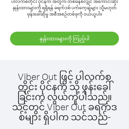
ပါလက်စတိုင်း ပိုင်နက် အတွက် တစ်မိနစ်လျှင် အကောင်းဆုံး
နှုန်းထားများကို ရရှိရန် ခရက်ဒစ် ပက်ကေ့ချ်များ သို့မဟုတ်
ဖုန်းခေါ်ဆိုမှု အစီအစဉ်တစ်ခုကို ဝယ်ယူပါ။
နှုန်းထားများကို ကြည့်ပါ
Viber Out ဖြင့် ပါလက်စ
တိုင်း ပိုင်နက် သို့ ဖုန်းခေါ်
ခြင်းက လွယ်ကူပါသည်။
သင့်တွင် Viber Out ခရက်ဒ
စ်များ ရှိပါက သင်သည်-