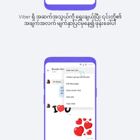
Viber ရှိ အဆက်အသွယ်ကို ရွေးချယ်ပြီး ၎င်းတို့၏
အချက်အလက် မျက်နှာပြင်မှနေ၍ ဖုန်းခေါ်ပါ