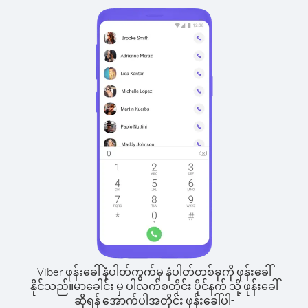
Viber ဖုန်းခေါ်နံပါတ်ကွက်မှ နံပါတ်တစ်ခုကို ဖုန်းခေါ်
နိုင်သည်။
မာခေါင်း မှ ပါလက်စတိုင်း ပိုင်နက် သို့ ဖုန်းခေါ်
ဆိုရန် အောက်ပါအတိုင်း ဖုန်းခေါ်ပါ-