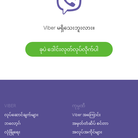
Viber မရှိသေးဘူးလား။
ခုပဲ ဒေါင်းလုတ်လုပ်လိုက်ပါ
VIBER
ကုမ္ပဏီ
လုပ်ဆောင်ချက်များ
Viber အကြောင်း
ဘလော့ဂ်
အမှတ်တံဆိပ် စင်တာ
လုံခြုံရေး
အလုပ်အကိုင်များ