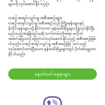
များကို လုပ်ဆောင်နိုင်သည်။
လစဉ် စာရင်းသွင်းမှု အစီအစဉ်များ
လစဉ် စာရင်းသွင်းမှု အစီအစဉ်သည် ကြိုးဖုန်းများနှင့်
မိုဘိုင်းဖုန်းများသို့ နိုင်ငံတကာ ဖုန်းခေါ်ဆိုမှုများ ပြုလုပ်နိုင်ပြီး
မည်သည့်အချိန်တွင်မဆို သက်တမ်းတိုးစရာ မလိုဘဲ
အဆင်ပြေသလို ပြောင်းလဲလုပ်ဆောင်နိုင်သည့် အစီအစဉ်ဖြစ်
ပါသည်။ လစဉ် စာရင်းသွင်းမှု အစီအစဉ်ဖြင့် သင်သည်
လုပ်ဆောင်ထားပြီးသော ဖုန်းခေါ်ဆိုမှုများတွင် ပိုက်ဆံချွေတာ
နိုင်ပါသည်။
နောက်ထပ် နေရာများ