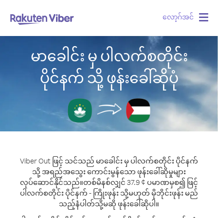
လော့ဂ်အင်
Togg
navig
မာခေါင်း မှ ပါလက်စတိုင်း
ပိုင်နက် သို့ ဖုန်းခေါ်ဆိုပုံ
Viber Out ဖြင့် သင်သည် မာခေါင်း မှ ပါလက်စတိုင်း ပိုင်နက်
သို့ အရည်အသွေး ကောင်းမွန်သော ဖုန်းခေါ်ဆိုမှုများ
လုပ်ဆောင်နိုင်သည်။
တစ်မိနစ်လျှင် 37.9 ¢ ပမာဏမှစ၍ ဖြင့်
ပါလက်စတိုင်း ပိုင်နက် - ကြိုးဖုန်း သို့မဟုတ် မိုဘိုင်းဖုန်း မည်
သည့်နံပါတ်သို့မဆို ဖုန်းခေါ်ဆိုပါ။