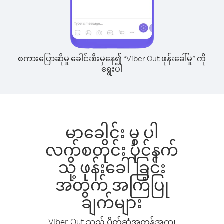
စကားပြောဆိုမှု ခေါင်းစီးမှနေ၍ “Viber Out ဖုန်းခေါ်မှု” ကို
ရွေးပါ
မာခေါင်း မှ ပါ
လက်စတိုင်း ပိုင်နက်
သို့ ဖုန်းခေါ်ခြင်း
အတွက် အကြံပြု
ချက်များ
Viber Out သည် ပိုက်ဆံအကုန်အကျ