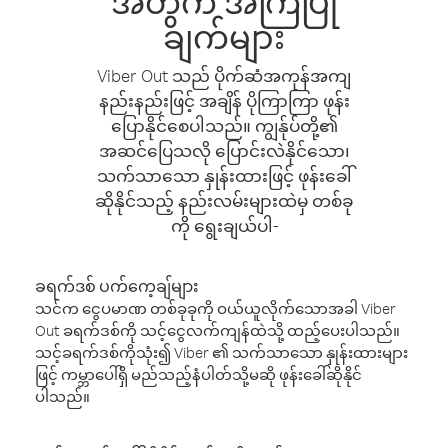
အတွက် အကြံပြု
ချက်များ
Viber Out သည် ပိုက်ဆံအကုန်အကျ
နည်းနည်းဖြင့် အချိန် ပိုကြာကြာ ဖုန်း
ပြောနိုင်စေပါသည်။ ကျွန်ုပ်တို့၏
အဆင်ပြေသလို ပြောင်းလဲနိုင်သော၊
သက်သာသော နှုန်းထားဖြင့် ဖုန်းခေါ်
ဆိုနိုင်သည့် နည်းလမ်းများထဲမှ တစ်ခု
ကို ရွေးချယ်ပါ-
ခရက်ဒစ် ပက်ကေ့ချ်များ
သင်က ငွေပမာဏ တစ်ခုခုကို ဝယ်ယူလိုက်သောအခါ Viber
Out ခရက်ဒစ်ကို သင့်ငွေလက်ကျန်ထဲသို့ ထည့်ပေးပါသည်။
သင့်ခရက်ဒစ်ကိုသုံး၍ Viber ၏ သက်သာသော နှုန်းထားများ
ဖြင့် ကမ္ဘာပေါ်ရှိ မည်သည့်နံပါတ်သို့မဆို ဖုန်းခေါ်ဆိုနိုင်
ပါသည်။