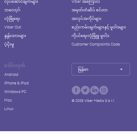
လုပ်ဆောင်ချက်များ
Viber အကြောင်း
ဘလော့ဂ်
အမှတ်တံဆိပ် စင်တာ
လုံခြုံရေး
အလုပ်အကိုင်များ
Viber Out
စည်းကမ်းချက်များနှင့် မူဝါဒများ
နှုန်းထားများ
ကိုယ်ရေးလုံခြုံမှု မူဝါဒ
ပံ့ပိုးမှု
Customer Complaints Code
ဒေါင်းလုတ်
မြန်မာ
Android
iPhone & iPad
Windows PC
Mac
©
2026
Viber Media S.à r.l.
Linux