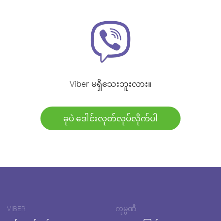
Viber မရှိသေးဘူးလား။
ခုပဲ ဒေါင်းလုတ်လုပ်လိုက်ပါ
VIBER
ကုမ္ပဏီ