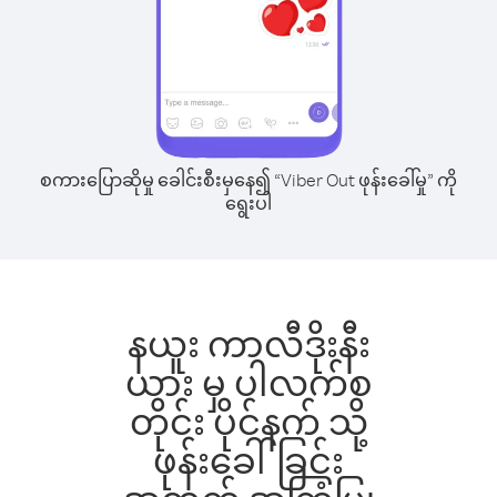
စကားပြောဆိုမှု ခေါင်းစီးမှနေ၍ “Viber Out ဖုန်းခေါ်မှု” ကို
ရွေးပါ
နယူး ကာလီဒိုးနီး
ယား မှ ပါလက်စ
တိုင်း ပိုင်နက် သို့
ဖုန်းခေါ်ခြင်း