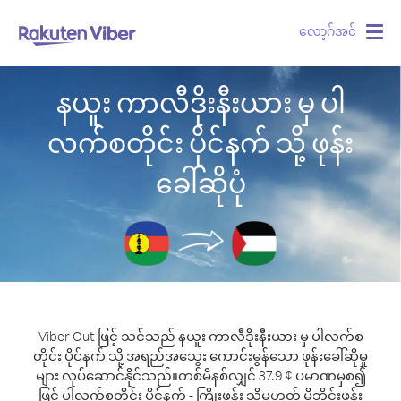
လော့ဂ်အင်
Togg
navig
နယူး ကာလီဒိုးနီးယား မှ ပါ
လက်စတိုင်း ပိုင်နက် သို့ ဖုန်း
ခေါ်ဆိုပုံ
Viber Out ဖြင့် သင်သည် နယူး ကာလီဒိုးနီးယား မှ ပါလက်စ
တိုင်း ပိုင်နက် သို့ အရည်အသွေး ကောင်းမွန်သော ဖုန်းခေါ်ဆိုမှု
များ လုပ်ဆောင်နိုင်သည်။
တစ်မိနစ်လျှင် 37.9 ¢ ပမာဏမှစ၍
ဖြင့် ပါလက်စတိုင်း ပိုင်နက် - ကြိုးဖုန်း သို့မဟုတ် မိုဘိုင်းဖုန်း