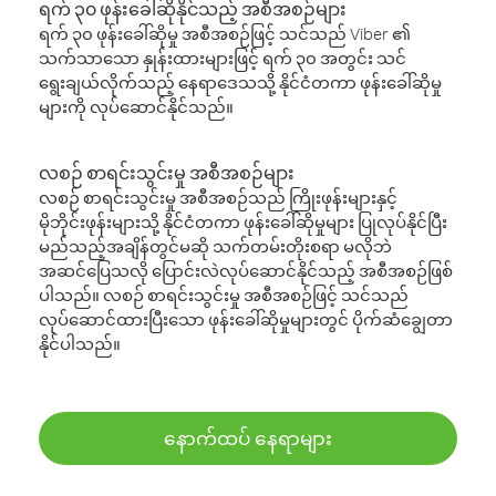
ရက် ၃၀ ဖုန်းခေါ်ဆိုနိုင်သည့် အစီအစဉ်များ
ရက် ၃၀ ဖုန်းခေါ်ဆိုမှု အစီအစဉ်ဖြင့် သင်သည် Viber ၏
သက်သာသော နှုန်းထားများဖြင့် ရက် ၃၀ အတွင်း သင်
ရွေးချယ်လိုက်သည့် နေရာဒေသသို့ နိုင်ငံတကာ ဖုန်းခေါ်ဆိုမှု
များကို လုပ်ဆောင်နိုင်သည်။
လစဉ် စာရင်းသွင်းမှု အစီအစဉ်များ
လစဉ် စာရင်းသွင်းမှု အစီအစဉ်သည် ကြိုးဖုန်းများနှင့်
မိုဘိုင်းဖုန်းများသို့ နိုင်ငံတကာ ဖုန်းခေါ်ဆိုမှုများ ပြုလုပ်နိုင်ပြီး
မည်သည့်အချိန်တွင်မဆို သက်တမ်းတိုးစရာ မလိုဘဲ
အဆင်ပြေသလို ပြောင်းလဲလုပ်ဆောင်နိုင်သည့် အစီအစဉ်ဖြစ်
ပါသည်။ လစဉ် စာရင်းသွင်းမှု အစီအစဉ်ဖြင့် သင်သည်
လုပ်ဆောင်ထားပြီးသော ဖုန်းခေါ်ဆိုမှုများတွင် ပိုက်ဆံချွေတာ
နိုင်ပါသည်။
နောက်ထပ် နေရာများ