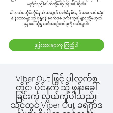
မည်သည့်နံပါတ်သို့မဆို ဖုန်းခေါ်ဆိုပါ။
ပါလက်စတိုင်း ပိုင်နက် အတွက် တစ်မိနစ်လျှင် အကောင်းဆုံး
နှုန်းထားများကို ရရှိရန် ခရက်ဒစ် ပက်ကေ့ချ်များ သို့မဟုတ်
ဖုန်းခေါ်ဆိုမှု အစီအစဉ်တစ်ခုကို ဝယ်ယူပါ။
နှုန်းထားများကို ကြည့်ပါ
Viber Out ဖြင့် ပါလက်စ
တိုင်း ပိုင်နက် သို့ ဖုန်းခေါ်
ခြင်းက လွယ်ကူပါသည်။
သင့်တွင် Viber Out ခရက်ဒ