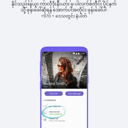
နိုင်သည်။
နယူး ကာလီဒိုးနီးယား မှ ပါလက်စတိုင်း ပိုင်နက်
သို့ ဖုန်းခေါ်ဆိုရန် အောက်ပါအတိုင်း ဖုန်းခေါ်ပါ-
+
+
970
ဒေသတွင်း နံပါတ်