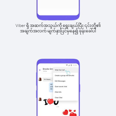
Viber ရှိ အဆက်အသွယ်ကို ရွေးချယ်ပြီး ၎င်းတို့၏
အချက်အလက် မျက်နှာပြင်မှနေ၍ ဖုန်းခေါ်ပါ