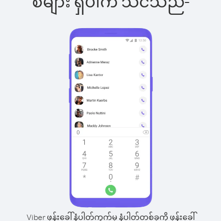
စ်များ ရှိပါက သင်သည်-
Viber ဖုန်းခေါ်နံပါတ်ကွက်မှ နံပါတ်တစ်ခုကို ဖုန်းခေါ်