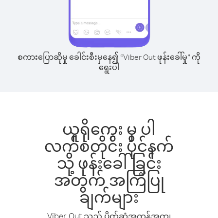
စကားပြောဆိုမှု ခေါင်းစီးမှနေ၍ “Viber Out ဖုန်းခေါ်မှု” ကို
ရွေးပါ
ယူရိုကွေး မှ ပါ
လက်စတိုင်း ပိုင်နက်
သို့ ဖုန်းခေါ်ခြင်း
အတွက် အကြံပြု
ချက်များ
Viber Out သည် ပိုက်ဆံအကုန်အကျ