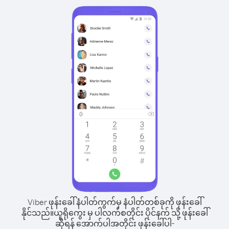
Viber ဖုန်းခေါ်နံပါတ်ကွက်မှ နံပါတ်တစ်ခုကို ဖုန်းခေါ်
နိုင်သည်။
ယူရိုကွေး မှ ပါလက်စတိုင်း ပိုင်နက် သို့ ဖုန်းခေါ်
ဆိုရန် အောက်ပါအတိုင်း ဖုန်းခေါ်ပါ-