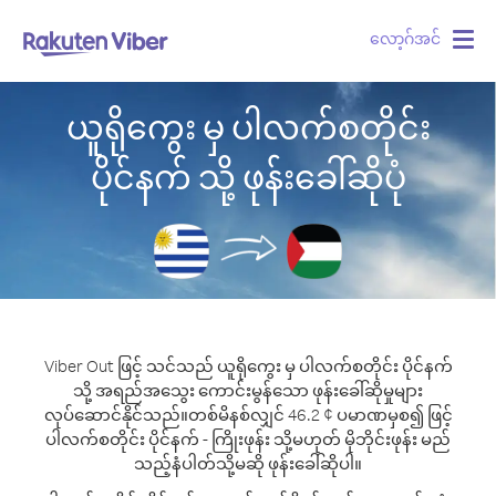
လော့ဂ်အင်
Togg
navig
ယူရိုကွေး မှ ပါလက်စတိုင်း
ပိုင်နက် သို့ ဖုန်းခေါ်ဆိုပုံ
Viber Out ဖြင့် သင်သည် ယူရိုကွေး မှ ပါလက်စတိုင်း ပိုင်နက်
သို့ အရည်အသွေး ကောင်းမွန်သော ဖုန်းခေါ်ဆိုမှုများ
လုပ်ဆောင်နိုင်သည်။
တစ်မိနစ်လျှင် 46.2 ¢ ပမာဏမှစ၍ ဖြင့်
ပါလက်စတိုင်း ပိုင်နက် - ကြိုးဖုန်း သို့မဟုတ် မိုဘိုင်းဖုန်း မည်
သည့်နံပါတ်သို့မဆို ဖုန်းခေါ်ဆိုပါ။