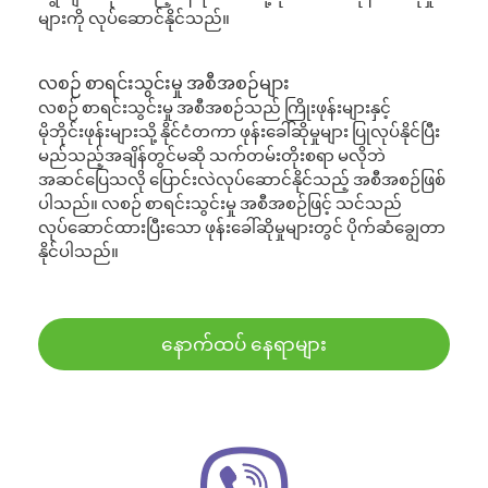
များကို လုပ်ဆောင်နိုင်သည်။
လစဉ် စာရင်းသွင်းမှု အစီအစဉ်များ
လစဉ် စာရင်းသွင်းမှု အစီအစဉ်သည် ကြိုးဖုန်းများနှင့်
မိုဘိုင်းဖုန်းများသို့ နိုင်ငံတကာ ဖုန်းခေါ်ဆိုမှုများ ပြုလုပ်နိုင်ပြီး
မည်သည့်အချိန်တွင်မဆို သက်တမ်းတိုးစရာ မလိုဘဲ
အဆင်ပြေသလို ပြောင်းလဲလုပ်ဆောင်နိုင်သည့် အစီအစဉ်ဖြစ်
ပါသည်။ လစဉ် စာရင်းသွင်းမှု အစီအစဉ်ဖြင့် သင်သည်
လုပ်ဆောင်ထားပြီးသော ဖုန်းခေါ်ဆိုမှုများတွင် ပိုက်ဆံချွေတာ
နိုင်ပါသည်။
နောက်ထပ် နေရာများ