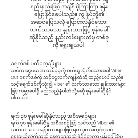
နည်းနည်းဖြင့် အချိန် ပိုကြာကြာ ဖုန်း
ပြောနိုင်စေပါသည်။ ကျွန်ုပ်တို့၏
အဆင်ပြေသလို ပြောင်းလဲနိုင်သော၊
သက်သာသော နှုန်းထားဖြင့် ဖုန်းခေါ်
ဆိုနိုင်သည့် နည်းလမ်းများထဲမှ တစ်ခု
ကို ရွေးချယ်ပါ-
ခရက်ဒစ် ပက်ကေ့ချ်များ
သင်က ငွေပမာဏ တစ်ခုခုကို ဝယ်ယူလိုက်သောအခါ Viber
Out ခရက်ဒစ်ကို သင့်ငွေလက်ကျန်ထဲသို့ ထည့်ပေးပါသည်။
သင့်ခရက်ဒစ်ကိုသုံး၍ Viber ၏ သက်သာသော နှုန်းထားများ
ဖြင့် ကမ္ဘာပေါ်ရှိ မည်သည့်နံပါတ်သို့မဆို ဖုန်းခေါ်ဆိုနိုင်
ပါသည်။
ရက် ၃၀ ဖုန်းခေါ်ဆိုနိုင်သည့် အစီအစဉ်များ
ရက် ၃၀ ဖုန်းခေါ်ဆိုမှု အစီအစဉ်ဖြင့် သင်သည် Viber ၏
သက်သာသော နှုန်းထားများဖြင့် ရက် ၃၀ အတွင်း သင်
ရွေးချယ်လိုက်သည့် နေရာဒေသသို့ နိုင်ငံတကာ ဖုန်းခေါ်ဆိုမှု