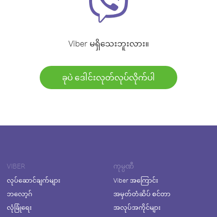
Viber မရှိသေးဘူးလား။
ခုပဲ ဒေါင်းလုတ်လုပ်လိုက်ပါ
VIBER
ကုမ္ပဏီ
လုပ်ဆောင်ချက်များ
Viber အကြောင်း
ဘလော့ဂ်
အမှတ်တံဆိပ် စင်တာ
လုံခြုံရေး
အလုပ်အကိုင်များ