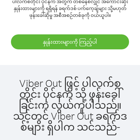
ပါလက်စတိုင်း ပိုင်နက် အတွက် တစ်မိနစ်လျှင် အကောင်းဆုံး
နှုန်းထားများကို ရရှိရန် ခရက်ဒစ် ပက်ကေ့ချ်များ သို့မဟုတ်
ဖုန်းခေါ်ဆိုမှု အစီအစဉ်တစ်ခုကို ဝယ်ယူပါ။
နှုန်းထားများကို ကြည့်ပါ
Viber Out ဖြင့် ပါလက်စ
တိုင်း ပိုင်နက် သို့ ဖုန်းခေါ်
ခြင်းက လွယ်ကူပါသည်။
သင့်တွင် Viber Out ခရက်ဒ
စ်များ ရှိပါက သင်သည်-