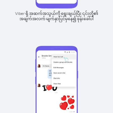
Viber ရှိ အဆက်အသွယ်ကို ရွေးချယ်ပြီး ၎င်းတို့၏
အချက်အလက် မျက်နှာပြင်မှနေ၍ ဖုန်းခေါ်ပါ