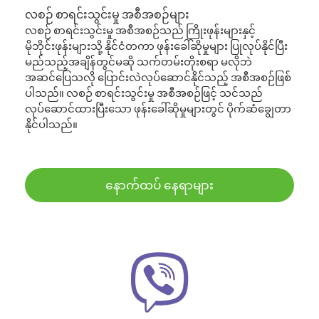
လစဉ် စာရင်းသွင်းမှု အစီအစဉ်များ
လစဉ် စာရင်းသွင်းမှု အစီအစဉ်သည် ကြိုးဖုန်းများနှင့်
မိုဘိုင်းဖုန်းများသို့ နိုင်ငံတကာ ဖုန်းခေါ်ဆိုမှုများ ပြုလုပ်နိုင်ပြီး
မည်သည့်အချိန်တွင်မဆို သက်တမ်းတိုးစရာ မလိုဘဲ
အဆင်ပြေသလို ပြောင်းလဲလုပ်ဆောင်နိုင်သည့် အစီအစဉ်ဖြစ်
ပါသည်။ လစဉ် စာရင်းသွင်းမှု အစီအစဉ်ဖြင့် သင်သည်
လုပ်ဆောင်ထားပြီးသော ဖုန်းခေါ်ဆိုမှုများတွင် ပိုက်ဆံချွေတာ
နိုင်ပါသည်။
နောက်ထပ် နေရာများ