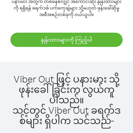
ပနားမား အတွက် တစ်မိနစ်လျှင် အကောင်းဆုံး နှုန်းထားများ
ကို ရရှိရန် ခရက်ဒစ် ပက်ကေ့ချ်များ သို့မဟုတ် ဖုန်းခေါ်ဆိုမှု
အစီအစဉ်တစ်ခုကို ဝယ်ယူပါ။
နှုန်းထားများကို ကြည့်ပါ
Viber Out ဖြင့် ပနားမား သို့
ဖုန်းခေါ်ခြင်းက လွယ်ကူ
ပါသည်။
သင့်တွင် Viber Out ခရက်ဒ
စ်များ ရှိပါက သင်သည်-