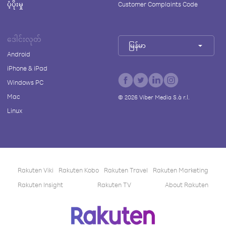
ပံ့ပိုးမှု
Customer Complaints Code
ဒေါင်းလုတ်
မြန်မာ
Android
iPhone & iPad
Windows PC
Mac
©
2026
Viber Media S.à r.l.
Linux
Rakuten Viki
Rakuten Kobo
Rakuten Travel
Rakuten Marketing
Rakuten Insight
Rakuten TV
About Rakuten