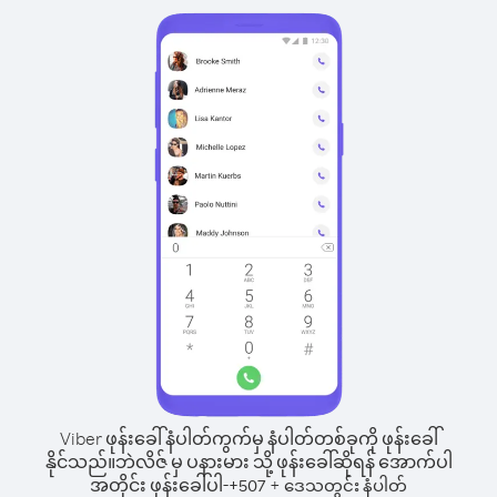
Viber ဖုန်းခေါ်နံပါတ်ကွက်မှ နံပါတ်တစ်ခုကို ဖုန်းခေါ်
နိုင်သည်။
ဘဲလိဇ် မှ ပနားမား သို့ ဖုန်းခေါ်ဆိုရန် အောက်ပါ
အတိုင်း ဖုန်းခေါ်ပါ-
+
+
507
ဒေသတွင်း နံပါတ်