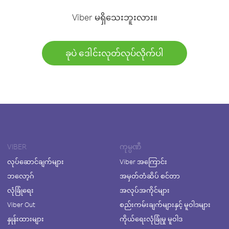
Viber မရှိသေးဘူးလား။
ခုပဲ ဒေါင်းလုတ်လုပ်လိုက်ပါ
VIBER
ကုမ္ပဏီ
လုပ်ဆောင်ချက်များ
Viber အကြောင်း
ဘလော့ဂ်
အမှတ်တံဆိပ် စင်တာ
လုံခြုံရေး
အလုပ်အကိုင်များ
Viber Out
စည်းကမ်းချက်များနှင့် မူဝါဒများ
နှုန်းထားများ
ကိုယ်ရေးလုံခြုံမှု မူဝါဒ