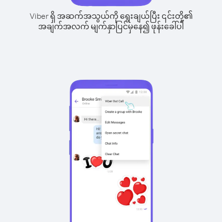
Viber ရှိ အဆက်အသွယ်ကို ရွေးချယ်ပြီး ၎င်းတို့၏
အချက်အလက် မျက်နှာပြင်မှနေ၍ ဖုန်းခေါ်ပါ