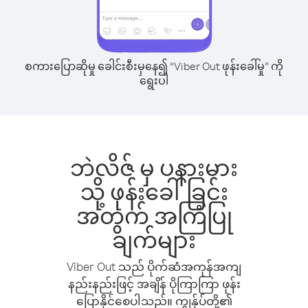
စကားပြောဆိုမှု ခေါင်းစီးမှနေ၍ “Viber Out ဖုန်းခေါ်မှု” ကို
ရွေးပါ
ဘဲလိဇ် မှ ပနားမား
သို့ ဖုန်းခေါ်ခြင်း
အတွက် အကြံပြု
ချက်များ
Viber Out သည် ပိုက်ဆံအကုန်အကျ
နည်းနည်းဖြင့် အချိန် ပိုကြာကြာ ဖုန်း
ပြောနိုင်စေပါသည်။ ကျွန်ုပ်တို့၏