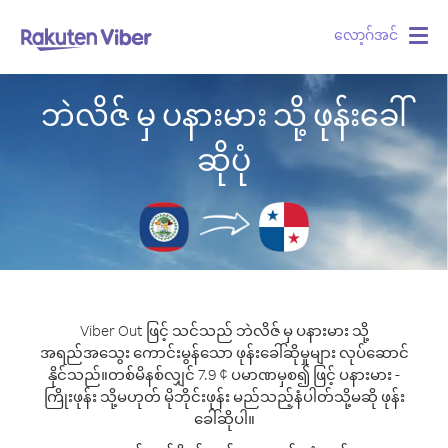
လော့ဂ်အင်
Togg
navig
ဘဲလိဇ် မှ ပနားမား သို့ ဖုန်းခေါ်
ဆိုပုံ
Viber Out ဖြင့် သင်သည် ဘဲလိဇ် မှ ပနားမား သို့
အရည်အသွေး ကောင်းမွန်သော ဖုန်းခေါ်ဆိုမှုများ လုပ်ဆောင်
နိုင်သည်။
တစ်မိနစ်လျှင် 7.9 ¢ ပမာဏမှစ၍ ဖြင့် ပနားမား -
ကြိုးဖုန်း သို့မဟုတ် မိုဘိုင်းဖုန်း မည်သည့်နံပါတ်သို့မဆို ဖုန်း
ခေါ်ဆိုပါ။