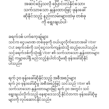
အဆင်ပြေသလို ပြောင်းလဲနိုင်သော၊
သက်သာသော နှုန်းထားဖြင့် ဖုန်းခေါ်
ဆိုနိုင်သည့် နည်းလမ်းများထဲမှ တစ်ခု
ကို ရွေးချယ်ပါ-
ခရက်ဒစ် ပက်ကေ့ချ်များ
သင်က ငွေပမာဏ တစ်ခုခုကို ဝယ်ယူလိုက်သောအခါ Viber
Out ခရက်ဒစ်ကို သင့်ငွေလက်ကျန်ထဲသို့ ထည့်ပေးပါသည်။
သင့်ခရက်ဒစ်ကိုသုံး၍ Viber ၏ သက်သာသော နှုန်းထားများ
ဖြင့် ကမ္ဘာပေါ်ရှိ မည်သည့်နံပါတ်သို့မဆို ဖုန်းခေါ်ဆိုနိုင်
ပါသည်။
ရက် ၃၀ ဖုန်းခေါ်ဆိုနိုင်သည့် အစီအစဉ်များ
ရက် ၃၀ ဖုန်းခေါ်ဆိုမှု အစီအစဉ်ဖြင့် သင်သည် Viber ၏
သက်သာသော နှုန်းထားများဖြင့် ရက် ၃၀ အတွင်း သင်
ရွေးချယ်လိုက်သည့် နေရာဒေသသို့ နိုင်ငံတကာ ဖုန်းခေါ်ဆိုမှု
များကို လုပ်ဆောင်နိုင်သည်။