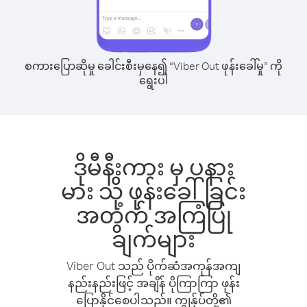
စကားပြောဆိုမှု ခေါင်းစီးမှနေ၍ “Viber Out ဖုန်းခေါ်မှု” ကို
ရွေးပါ
ဒိုမီနီးကား မှ ပနား
မား သို့ ဖုန်းခေါ်ခြင်း
အတွက် အကြံပြု
ချက်များ
Viber Out သည် ပိုက်ဆံအကုန်အကျ
နည်းနည်းဖြင့် အချိန် ပိုကြာကြာ ဖုန်း
ပြောနိုင်စေပါသည်။ ကျွန်ုပ်တို့၏