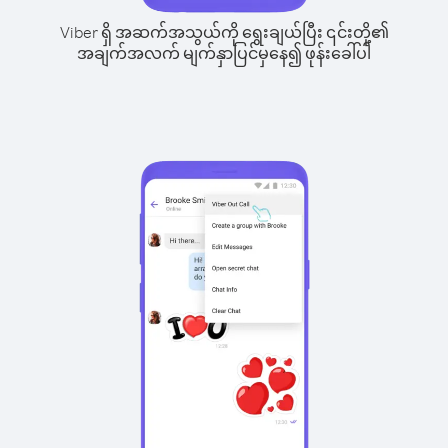
Viber ရှိ အဆက်အသွယ်ကို ရွေးချယ်ပြီး ၎င်းတို့၏
အချက်အလက် မျက်နှာပြင်မှနေ၍ ဖုန်းခေါ်ပါ