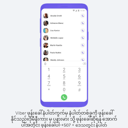
Viber ဖုန်းခေါ်နံပါတ်ကွက်မှ နံပါတ်တစ်ခုကို ဖုန်းခေါ်
နိုင်သည်။
ဒိုမီနီးကား မှ ပနားမား သို့ ဖုန်းခေါ်ဆိုရန် အောက်
ပါအတိုင်း ဖုန်းခေါ်ပါ-
+
+
507
ဒေသတွင်း နံပါတ်