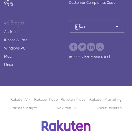
ပံ့ပိုးမှု
Customer Complaints Code
ဒေါင်းလုတ်
မြန်မာ
Android
iPhone & iPad
Windows PC
Mac
©
2026
Viber Media S.à r.l.
Linux
Rakuten Viki
Rakuten Kobo
Rakuten Travel
Rakuten Marketing
Rakuten Insight
Rakuten TV
About Rakuten