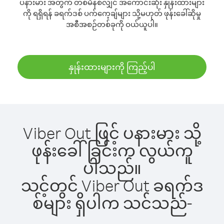
ပနားမား အတွက် တစ်မိနစ်လျှင် အကောင်းဆုံး နှုန်းထားများ
ကို ရရှိရန် ခရက်ဒစ် ပက်ကေ့ချ်များ သို့မဟုတ် ဖုန်းခေါ်ဆိုမှု
အစီအစဉ်တစ်ခုကို ဝယ်ယူပါ။
နှုန်းထားများကို ကြည့်ပါ
Viber Out ဖြင့် ပနားမား သို့
ဖုန်းခေါ်ခြင်းက လွယ်ကူ
ပါသည်။
သင့်တွင် Viber Out ခရက်ဒ
စ်များ ရှိပါက သင်သည်-