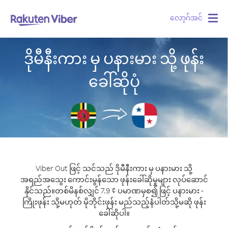
လော့ဂ်အင်
Togg
navig
ဒိုမီနီးကား မှ ပနားမား သို့ ဖုန်း
ခေါ်ဆိုပုံ
Viber Out ဖြင့် သင်သည် ဒိုမီနီးကား မှ ပနားမား သို့
အရည်အသွေး ကောင်းမွန်သော ဖုန်းခေါ်ဆိုမှုများ လုပ်ဆောင်
နိုင်သည်။
တစ်မိနစ်လျှင် 7.9 ¢ ပမာဏမှစ၍ ဖြင့် ပနားမား -
ကြိုးဖုန်း သို့မဟုတ် မိုဘိုင်းဖုန်း မည်သည့်နံပါတ်သို့မဆို ဖုန်း
ခေါ်ဆိုပါ။