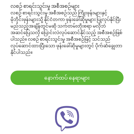
လစဉ် စာရင်းသွင်းမှု အစီအစဉ်များ
လစဉ် စာရင်းသွင်းမှု အစီအစဉ်သည် ကြိုးဖုန်းများနှင့်
မိုဘိုင်းဖုန်းများသို့ နိုင်ငံတကာ ဖုန်းခေါ်ဆိုမှုများ ပြုလုပ်နိုင်ပြီး
မည်သည့်အချိန်တွင်မဆို သက်တမ်းတိုးစရာ မလိုဘဲ
အဆင်ပြေသလို ပြောင်းလဲလုပ်ဆောင်နိုင်သည့် အစီအစဉ်ဖြစ်
ပါသည်။ လစဉ် စာရင်းသွင်းမှု အစီအစဉ်ဖြင့် သင်သည်
လုပ်ဆောင်ထားပြီးသော ဖုန်းခေါ်ဆိုမှုများတွင် ပိုက်ဆံချွေတာ
နိုင်ပါသည်။
နောက်ထပ် နေရာများ