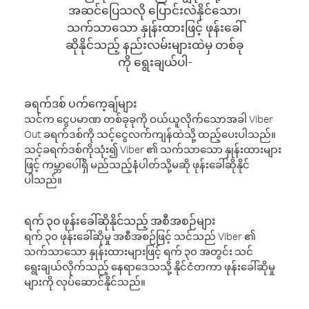
အဆင်ပြေသလို ပြောင်းလဲနိုင်သော၊
သက်သာသော နှုန်းထားဖြင့် ဖုန်းခေါ်
ဆိုနိုင်သည့် နည်းလမ်းများထဲမှ တစ်ခု
ကို ရွေးချယ်ပါ-
ခရက်ဒစ် ပက်ကေ့ချ်များ
သင်က ငွေပမာဏ တစ်ခုခုကို ဝယ်ယူလိုက်သောအခါ Viber
Out ခရက်ဒစ်ကို သင့်ငွေလက်ကျန်ထဲသို့ ထည့်ပေးပါသည်။
သင့်ခရက်ဒစ်ကိုသုံး၍ Viber ၏ သက်သာသော နှုန်းထားများ
ဖြင့် ကမ္ဘာပေါ်ရှိ မည်သည့်နံပါတ်သို့မဆို ဖုန်းခေါ်ဆိုနိုင်
ပါသည်။
ရက် ၃၀ ဖုန်းခေါ်ဆိုနိုင်သည့် အစီအစဉ်များ
ရက် ၃၀ ဖုန်းခေါ်ဆိုမှု အစီအစဉ်ဖြင့် သင်သည် Viber ၏
သက်သာသော နှုန်းထားများဖြင့် ရက် ၃၀ အတွင်း သင်
ရွေးချယ်လိုက်သည့် နေရာဒေသသို့ နိုင်ငံတကာ ဖုန်းခေါ်ဆိုမှု
များကို လုပ်ဆောင်နိုင်သည်။