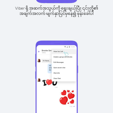
Viber ရှိ အဆက်အသွယ်ကို ရွေးချယ်ပြီး ၎င်းတို့၏
အချက်အလက် မျက်နှာပြင်မှနေ၍ ဖုန်းခေါ်ပါ