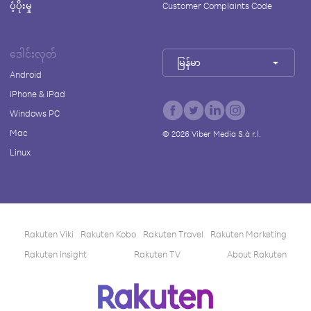
ပံ့ပိုးမှု
Customer Complaints Code
ဒေါင်းလုတ်
မြန်မာ
Android
iPhone & iPad
Windows PC
Mac
©
2026
Viber Media S.à r.l.
Linux
Rakuten Viki
Rakuten Kobo
Rakuten Travel
Rakuten Marketing
Rakuten Insight
Rakuten TV
About Rakuten