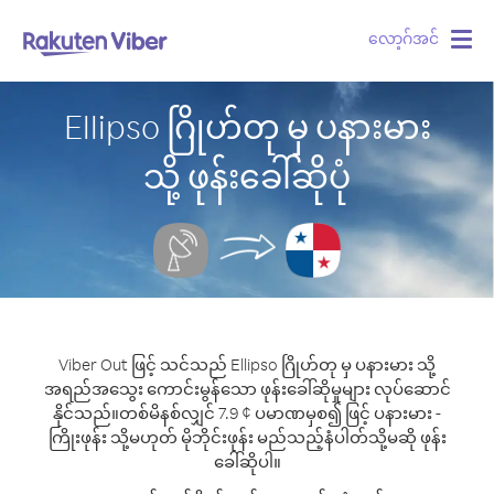
လော့ဂ်အင်
Togg
navig
Ellipso ဂြိုဟ်တု မှ ပနားမား
သို့ ဖုန်းခေါ်ဆိုပုံ
Viber Out ဖြင့် သင်သည် Ellipso ဂြိုဟ်တု မှ ပနားမား သို့
အရည်အသွေး ကောင်းမွန်သော ဖုန်းခေါ်ဆိုမှုများ လုပ်ဆောင်
နိုင်သည်။
တစ်မိနစ်လျှင် 7.9 ¢ ပမာဏမှစ၍ ဖြင့် ပနားမား -
ကြိုးဖုန်း သို့မဟုတ် မိုဘိုင်းဖုန်း မည်သည့်နံပါတ်သို့မဆို ဖုန်း
ခေါ်ဆိုပါ။