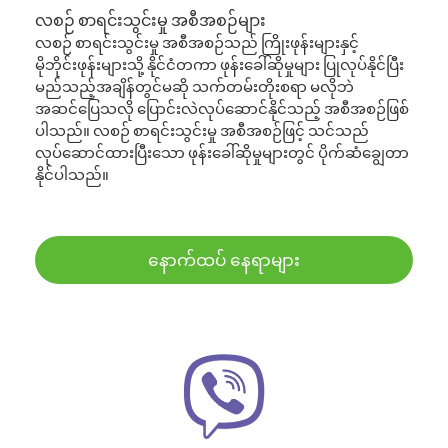
လစဉ် စာရင်းသွင်းမှု အစီအစဉ်များ
လစဉ် စာရင်းသွင်းမှု အစီအစဉ်သည် ကြိုးဖုန်းများနှင့်
မိုဘိုင်းဖုန်းများသို့ နိုင်ငံတကာ ဖုန်းခေါ်ဆိုမှုများ ပြုလုပ်နိုင်ပြီး
မည်သည့်အချိန်တွင်မဆို သက်တမ်းတိုးစရာ မလိုဘဲ
အဆင်ပြေသလို ပြောင်းလဲလုပ်ဆောင်နိုင်သည့် အစီအစဉ်ဖြစ်
ပါသည်။ လစဉ် စာရင်းသွင်းမှု အစီအစဉ်ဖြင့် သင်သည်
လုပ်ဆောင်ထားပြီးသော ဖုန်းခေါ်ဆိုမှုများတွင် ပိုက်ဆံချွေတာ
နိုင်ပါသည်။
နောက်ထပ် နေရာများ