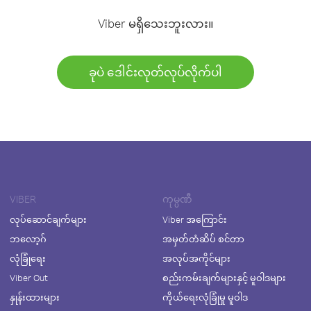
Viber မရှိသေးဘူးလား။
ခုပဲ ဒေါင်းလုတ်လုပ်လိုက်ပါ
VIBER
ကုမ္ပဏီ
လုပ်ဆောင်ချက်များ
Viber အကြောင်း
ဘလော့ဂ်
အမှတ်တံဆိပ် စင်တာ
လုံခြုံရေး
အလုပ်အကိုင်များ
Viber Out
စည်းကမ်းချက်များနှင့် မူဝါဒများ
နှုန်းထားများ
ကိုယ်ရေးလုံခြုံမှု မူဝါဒ