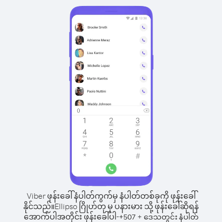
Viber ဖုန်းခေါ်နံပါတ်ကွက်မှ နံပါတ်တစ်ခုကို ဖုန်းခေါ်
နိုင်သည်။
Ellipso ဂြိုဟ်တု မှ ပနားမား သို့ ဖုန်းခေါ်ဆိုရန်
အောက်ပါအတိုင်း ဖုန်းခေါ်ပါ-
+
+
507
ဒေသတွင်း နံပါတ်