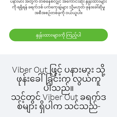
ပနားမား အတွက် တစ်မိနစ်လျှင် အကောင်းဆုံး နှုန်းထားများ
ကို ရရှိရန် ခရက်ဒစ် ပက်ကေ့ချ်များ သို့မဟုတ် ဖုန်းခေါ်ဆိုမှု
အစီအစဉ်တစ်ခုကို ဝယ်ယူပါ။
နှုန်းထားများကို ကြည့်ပါ
Viber Out ဖြင့် ပနားမား သို့
ဖုန်းခေါ်ခြင်းက လွယ်ကူ
ပါသည်။
သင့်တွင် Viber Out ခရက်ဒ
စ်များ ရှိပါက သင်သည်-