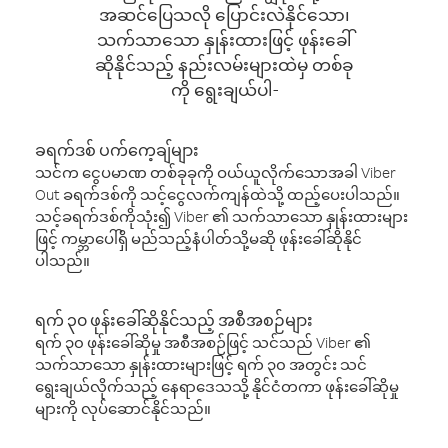
အဆင်ပြေသလို ပြောင်းလဲနိုင်သော၊
သက်သာသော နှုန်းထားဖြင့် ဖုန်းခေါ်
ဆိုနိုင်သည့် နည်းလမ်းများထဲမှ တစ်ခု
ကို ရွေးချယ်ပါ-
ခရက်ဒစ် ပက်ကေ့ချ်များ
သင်က ငွေပမာဏ တစ်ခုခုကို ဝယ်ယူလိုက်သောအခါ Viber
Out ခရက်ဒစ်ကို သင့်ငွေလက်ကျန်ထဲသို့ ထည့်ပေးပါသည်။
သင့်ခရက်ဒစ်ကိုသုံး၍ Viber ၏ သက်သာသော နှုန်းထားများ
ဖြင့် ကမ္ဘာပေါ်ရှိ မည်သည့်နံပါတ်သို့မဆို ဖုန်းခေါ်ဆိုနိုင်
ပါသည်။
ရက် ၃၀ ဖုန်းခေါ်ဆိုနိုင်သည့် အစီအစဉ်များ
ရက် ၃၀ ဖုန်းခေါ်ဆိုမှု အစီအစဉ်ဖြင့် သင်သည် Viber ၏
သက်သာသော နှုန်းထားများဖြင့် ရက် ၃၀ အတွင်း သင်
ရွေးချယ်လိုက်သည့် နေရာဒေသသို့ နိုင်ငံတကာ ဖုန်းခေါ်ဆိုမှု
များကို လုပ်ဆောင်နိုင်သည်။