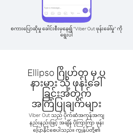
စကားပြောဆိုမှု ခေါင်းစီးမှနေ၍ “Viber Out ဖုန်းခေါ်မှု” ကို
ရွေးပါ
Ellipso ဂြိုဟ်တု မှ ပ
နားမား သို့ ဖုန်းခေါ်
ခြင်းအတွက်
အကြံပြုချက်များ
Viber Out သည် ပိုက်ဆံအကုန်အကျ
နည်းနည်းဖြင့် အချိန် ပိုကြာကြာ ဖုန်း
ပြောနိုင်စေပါသည်။ ကျွန်ုပ်တို့၏