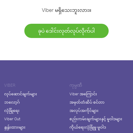
Viber မရှိသေးဘူးလား။
ခုပဲ ဒေါင်းလုတ်လုပ်လိုက်ပါ
VIBER
ကုမ္ပဏီ
လုပ်ဆောင်ချက်များ
Viber အကြောင်း
ဘလော့ဂ်
အမှတ်တံဆိပ် စင်တာ
လုံခြုံရေး
အလုပ်အကိုင်များ
Viber Out
စည်းကမ်းချက်များနှင့် မူဝါဒများ
နှုန်းထားများ
ကိုယ်ရေးလုံခြုံမှု မူဝါဒ