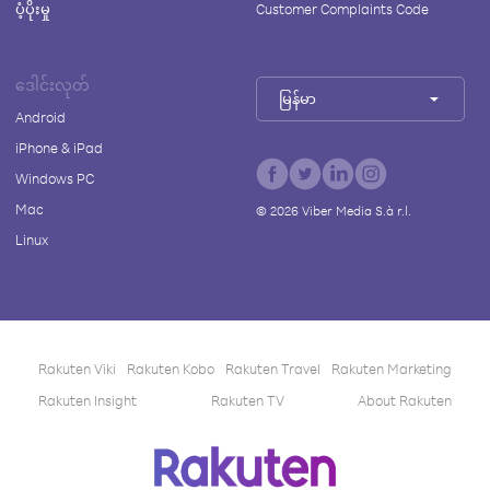
ပံ့ပိုးမှု
Customer Complaints Code
ဒေါင်းလုတ်
မြန်မာ
Android
iPhone & iPad
Windows PC
Mac
©
2026
Viber Media S.à r.l.
Linux
Rakuten Viki
Rakuten Kobo
Rakuten Travel
Rakuten Marketing
Rakuten Insight
Rakuten TV
About Rakuten