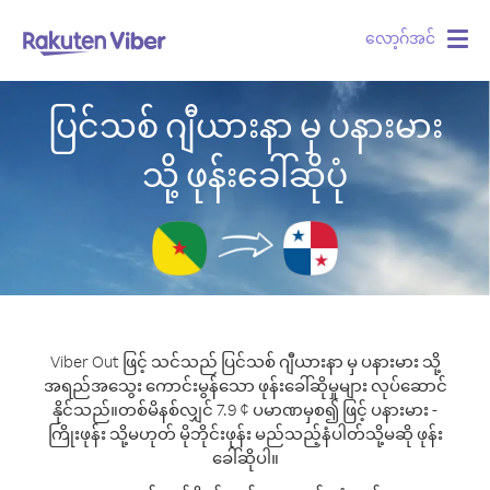
လော့ဂ်အင်
Togg
navig
ပြင်သစ် ဂျီယားနာ မှ ပနားမား
သို့ ဖုန်းခေါ်ဆိုပုံ
Viber Out ဖြင့် သင်သည် ပြင်သစ် ဂျီယားနာ မှ ပနားမား သို့
အရည်အသွေး ကောင်းမွန်သော ဖုန်းခေါ်ဆိုမှုများ လုပ်ဆောင်
နိုင်သည်။
တစ်မိနစ်လျှင် 7.9 ¢ ပမာဏမှစ၍ ဖြင့် ပနားမား -
ကြိုးဖုန်း သို့မဟုတ် မိုဘိုင်းဖုန်း မည်သည့်နံပါတ်သို့မဆို ဖုန်း
ခေါ်ဆိုပါ။