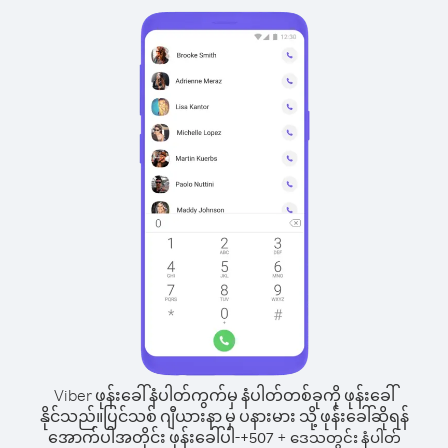
Viber ဖုန်းခေါ်နံပါတ်ကွက်မှ နံပါတ်တစ်ခုကို ဖုန်းခေါ်
နိုင်သည်။
ပြင်သစ် ဂျီယားနာ မှ ပနားမား သို့ ဖုန်းခေါ်ဆိုရန်
အောက်ပါအတိုင်း ဖုန်းခေါ်ပါ-
+
+
507
ဒေသတွင်း နံပါတ်