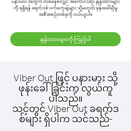
ပနားမား အတွက် တစ်မိနစ်လျှင် အကောင်းဆုံး နှုန်းထားများ
ကို ရရှိရန် ခရက်ဒစ် ပက်ကေ့ချ်များ သို့မဟုတ် ဖုန်းခေါ်ဆိုမှု
အစီအစဉ်တစ်ခုကို ဝယ်ယူပါ။
နှုန်းထားများကို ကြည့်ပါ
Viber Out ဖြင့် ပနားမား သို့
ဖုန်းခေါ်ခြင်းက လွယ်ကူ
ပါသည်။
သင့်တွင် Viber Out ခရက်ဒ
စ်များ ရှိပါက သင်သည်-