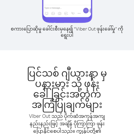
စကားပြောဆိုမှု ခေါင်းစီးမှနေ၍ “Viber Out ဖုန်းခေါ်မှု” ကို
ရွေးပါ
ပြင်သစ် ဂျီယားနာ မှ
ပနားမား သို့ ဖုန်း
ခေါ်ခြင်းအတွက်
အကြံပြုချက်များ
Viber Out သည် ပိုက်ဆံအကုန်အကျ
နည်းနည်းဖြင့် အချိန် ပိုကြာကြာ ဖုန်း
ပြောနိုင်စေပါသည်။ ကျွန်ုပ်တို့၏