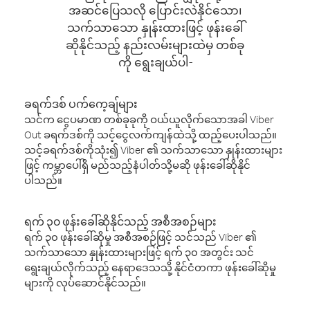
အဆင်ပြေသလို ပြောင်းလဲနိုင်သော၊
သက်သာသော နှုန်းထားဖြင့် ဖုန်းခေါ်
ဆိုနိုင်သည့် နည်းလမ်းများထဲမှ တစ်ခု
ကို ရွေးချယ်ပါ-
ခရက်ဒစ် ပက်ကေ့ချ်များ
သင်က ငွေပမာဏ တစ်ခုခုကို ဝယ်ယူလိုက်သောအခါ Viber
Out ခရက်ဒစ်ကို သင့်ငွေလက်ကျန်ထဲသို့ ထည့်ပေးပါသည်။
သင့်ခရက်ဒစ်ကိုသုံး၍ Viber ၏ သက်သာသော နှုန်းထားများ
ဖြင့် ကမ္ဘာပေါ်ရှိ မည်သည့်နံပါတ်သို့မဆို ဖုန်းခေါ်ဆိုနိုင်
ပါသည်။
ရက် ၃၀ ဖုန်းခေါ်ဆိုနိုင်သည့် အစီအစဉ်များ
ရက် ၃၀ ဖုန်းခေါ်ဆိုမှု အစီအစဉ်ဖြင့် သင်သည် Viber ၏
သက်သာသော နှုန်းထားများဖြင့် ရက် ၃၀ အတွင်း သင်
ရွေးချယ်လိုက်သည့် နေရာဒေသသို့ နိုင်ငံတကာ ဖုန်းခေါ်ဆိုမှု
များကို လုပ်ဆောင်နိုင်သည်။