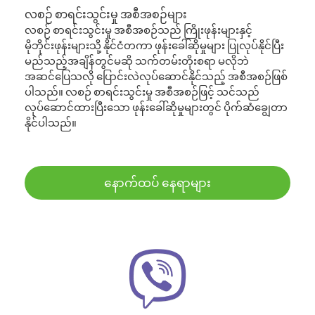
လစဉ် စာရင်းသွင်းမှု အစီအစဉ်များ
လစဉ် စာရင်းသွင်းမှု အစီအစဉ်သည် ကြိုးဖုန်းများနှင့်
မိုဘိုင်းဖုန်းများသို့ နိုင်ငံတကာ ဖုန်းခေါ်ဆိုမှုများ ပြုလုပ်နိုင်ပြီး
မည်သည့်အချိန်တွင်မဆို သက်တမ်းတိုးစရာ မလိုဘဲ
အဆင်ပြေသလို ပြောင်းလဲလုပ်ဆောင်နိုင်သည့် အစီအစဉ်ဖြစ်
ပါသည်။ လစဉ် စာရင်းသွင်းမှု အစီအစဉ်ဖြင့် သင်သည်
လုပ်ဆောင်ထားပြီးသော ဖုန်းခေါ်ဆိုမှုများတွင် ပိုက်ဆံချွေတာ
နိုင်ပါသည်။
နောက်ထပ် နေရာများ