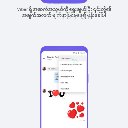
Viber ရှိ အဆက်အသွယ်ကို ရွေးချယ်ပြီး ၎င်းတို့၏
အချက်အလက် မျက်နှာပြင်မှနေ၍ ဖုန်းခေါ်ပါ