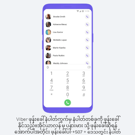
Viber ဖုန်းခေါ်နံပါတ်ကွက်မှ နံပါတ်တစ်ခုကို ဖုန်းခေါ်
နိုင်သည်။
အိုင်ယာလန် မှ ပနားမား သို့ ဖုန်းခေါ်ဆိုရန်
အောက်ပါအတိုင်း ဖုန်းခေါ်ပါ-
+
+
507
ဒေသတွင်း နံပါတ်