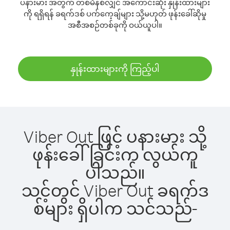
ပနားမား အတွက် တစ်မိနစ်လျှင် အကောင်းဆုံး နှုန်းထားများ
ကို ရရှိရန် ခရက်ဒစ် ပက်ကေ့ချ်များ သို့မဟုတ် ဖုန်းခေါ်ဆိုမှု
အစီအစဉ်တစ်ခုကို ဝယ်ယူပါ။
နှုန်းထားများကို ကြည့်ပါ
Viber Out ဖြင့် ပနားမား သို့
ဖုန်းခေါ်ခြင်းက လွယ်ကူ
ပါသည်။
သင့်တွင် Viber Out ခရက်ဒ
စ်များ ရှိပါက သင်သည်-