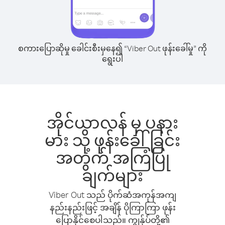
စကားပြောဆိုမှု ခေါင်းစီးမှနေ၍ “Viber Out ဖုန်းခေါ်မှု” ကို
ရွေးပါ
အိုင်ယာလန် မှ ပနား
မား သို့ ဖုန်းခေါ်ခြင်း
အတွက် အကြံပြု
ချက်များ
Viber Out သည် ပိုက်ဆံအကုန်အကျ
နည်းနည်းဖြင့် အချိန် ပိုကြာကြာ ဖုန်း
ပြောနိုင်စေပါသည်။ ကျွန်ုပ်တို့၏