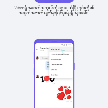
Viber ရှိ အဆက်အသွယ်ကို ရွေးချယ်ပြီး ၎င်းတို့၏
အချက်အလက် မျက်နှာပြင်မှနေ၍ ဖုန်းခေါ်ပါ