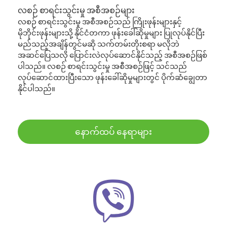
လစဉ် စာရင်းသွင်းမှု အစီအစဉ်များ
လစဉ် စာရင်းသွင်းမှု အစီအစဉ်သည် ကြိုးဖုန်းများနှင့်
မိုဘိုင်းဖုန်းများသို့ နိုင်ငံတကာ ဖုန်းခေါ်ဆိုမှုများ ပြုလုပ်နိုင်ပြီး
မည်သည့်အချိန်တွင်မဆို သက်တမ်းတိုးစရာ မလိုဘဲ
အဆင်ပြေသလို ပြောင်းလဲလုပ်ဆောင်နိုင်သည့် အစီအစဉ်ဖြစ်
ပါသည်။ လစဉ် စာရင်းသွင်းမှု အစီအစဉ်ဖြင့် သင်သည်
လုပ်ဆောင်ထားပြီးသော ဖုန်းခေါ်ဆိုမှုများတွင် ပိုက်ဆံချွေတာ
နိုင်ပါသည်။
နောက်ထပ် နေရာများ