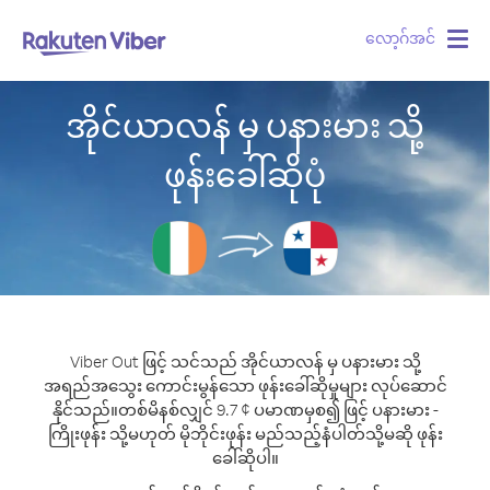
လော့ဂ်အင်
Togg
navig
အိုင်ယာလန် မှ ပနားမား သို့
ဖုန်းခေါ်ဆိုပုံ
Viber Out ဖြင့် သင်သည် အိုင်ယာလန် မှ ပနားမား သို့
အရည်အသွေး ကောင်းမွန်သော ဖုန်းခေါ်ဆိုမှုများ လုပ်ဆောင်
နိုင်သည်။
တစ်မိနစ်လျှင် 9.7 ¢ ပမာဏမှစ၍ ဖြင့် ပနားမား -
ကြိုးဖုန်း သို့မဟုတ် မိုဘိုင်းဖုန်း မည်သည့်နံပါတ်သို့မဆို ဖုန်း
ခေါ်ဆိုပါ။