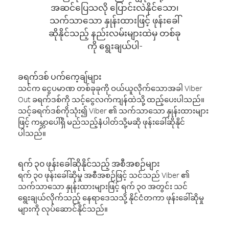
အဆင်ပြေသလို ပြောင်းလဲနိုင်သော၊
သက်သာသော နှုန်းထားဖြင့် ဖုန်းခေါ်
ဆိုနိုင်သည့် နည်းလမ်းများထဲမှ တစ်ခု
ကို ရွေးချယ်ပါ-
ခရက်ဒစ် ပက်ကေ့ချ်များ
သင်က ငွေပမာဏ တစ်ခုခုကို ဝယ်ယူလိုက်သောအခါ Viber
Out ခရက်ဒစ်ကို သင့်ငွေလက်ကျန်ထဲသို့ ထည့်ပေးပါသည်။
သင့်ခရက်ဒစ်ကိုသုံး၍ Viber ၏ သက်သာသော နှုန်းထားများ
ဖြင့် ကမ္ဘာပေါ်ရှိ မည်သည့်နံပါတ်သို့မဆို ဖုန်းခေါ်ဆိုနိုင်
ပါသည်။
ရက် ၃၀ ဖုန်းခေါ်ဆိုနိုင်သည့် အစီအစဉ်များ
ရက် ၃၀ ဖုန်းခေါ်ဆိုမှု အစီအစဉ်ဖြင့် သင်သည် Viber ၏
သက်သာသော နှုန်းထားများဖြင့် ရက် ၃၀ အတွင်း သင်
ရွေးချယ်လိုက်သည့် နေရာဒေသသို့ နိုင်ငံတကာ ဖုန်းခေါ်ဆိုမှု
များကို လုပ်ဆောင်နိုင်သည်။