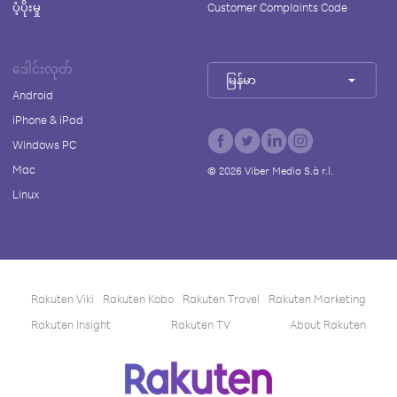
ပံ့ပိုးမှု
Customer Complaints Code
ဒေါင်းလုတ်
မြန်မာ
Android
iPhone & iPad
Windows PC
Mac
©
2026
Viber Media S.à r.l.
Linux
Rakuten Viki
Rakuten Kobo
Rakuten Travel
Rakuten Marketing
Rakuten Insight
Rakuten TV
About Rakuten