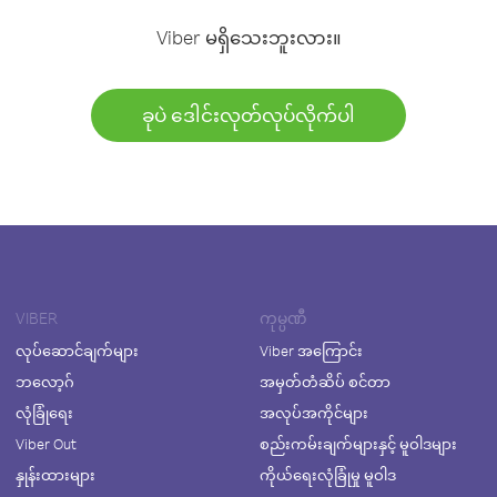
Viber မရှိသေးဘူးလား။
ခုပဲ ဒေါင်းလုတ်လုပ်လိုက်ပါ
VIBER
ကုမ္ပဏီ
လုပ်ဆောင်ချက်များ
Viber အကြောင်း
ဘလော့ဂ်
အမှတ်တံဆိပ် စင်တာ
လုံခြုံရေး
အလုပ်အကိုင်များ
Viber Out
စည်းကမ်းချက်များနှင့် မူဝါဒများ
နှုန်းထားများ
ကိုယ်ရေးလုံခြုံမှု မူဝါဒ