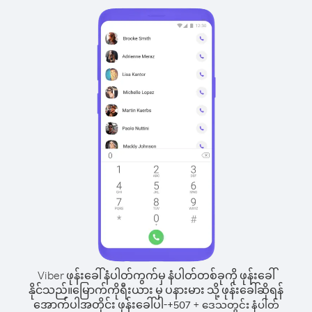
Viber ဖုန်းခေါ်နံပါတ်ကွက်မှ နံပါတ်တစ်ခုကို ဖုန်းခေါ်
နိုင်သည်။
မြောက်ကိုရီးယား မှ ပနားမား သို့ ဖုန်းခေါ်ဆိုရန်
အောက်ပါအတိုင်း ဖုန်းခေါ်ပါ-
+
+
507
ဒေသတွင်း နံပါတ်