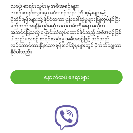
လစဉ် စာရင်းသွင်းမှု အစီအစဉ်များ
လစဉ် စာရင်းသွင်းမှု အစီအစဉ်သည် ကြိုးဖုန်းများနှင့်
မိုဘိုင်းဖုန်းများသို့ နိုင်ငံတကာ ဖုန်းခေါ်ဆိုမှုများ ပြုလုပ်နိုင်ပြီး
မည်သည့်အချိန်တွင်မဆို သက်တမ်းတိုးစရာ မလိုဘဲ
အဆင်ပြေသလို ပြောင်းလဲလုပ်ဆောင်နိုင်သည့် အစီအစဉ်ဖြစ်
ပါသည်။ လစဉ် စာရင်းသွင်းမှု အစီအစဉ်ဖြင့် သင်သည်
လုပ်ဆောင်ထားပြီးသော ဖုန်းခေါ်ဆိုမှုများတွင် ပိုက်ဆံချွေတာ
နိုင်ပါသည်။
နောက်ထပ် နေရာများ