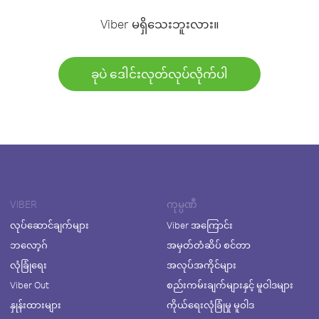
Viber မရှိသေးဘူးလား။
ခုပဲ ဒေါင်းလုတ်လုပ်လိုက်ပါ
VIBER
ကုမ္ပဏီ
လုပ်ဆောင်ချက်များ
Viber အကြောင်း
ဘလော့ဂ်
အမှတ်တံဆိပ် စင်တာ
လုံခြုံရေး
အလုပ်အကိုင်များ
Viber Out
စည်းကမ်းချက်များနှင့် မူဝါဒများ
နှုန်းထားများ
ကိုယ်ရေးလုံခြုံမှု မူဝါဒ