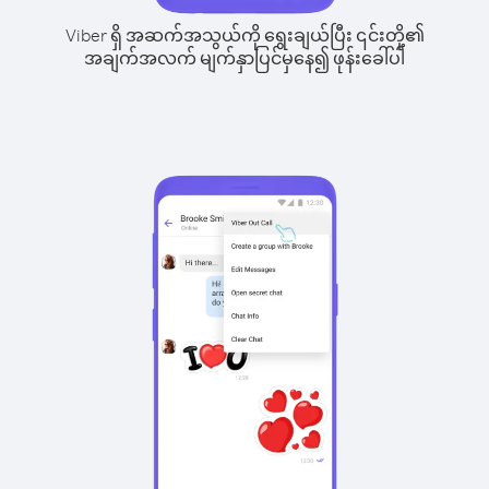
Viber ရှိ အဆက်အသွယ်ကို ရွေးချယ်ပြီး ၎င်းတို့၏
အချက်အလက် မျက်နှာပြင်မှနေ၍ ဖုန်းခေါ်ပါ