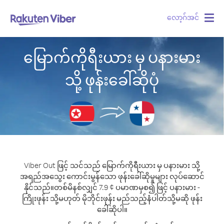
လော့ဂ်အင်
Togg
navig
မြောက်ကိုရီးယား မှ ပနားမား
သို့ ဖုန်းခေါ်ဆိုပုံ
Viber Out ဖြင့် သင်သည် မြောက်ကိုရီးယား မှ ပနားမား သို့
အရည်အသွေး ကောင်းမွန်သော ဖုန်းခေါ်ဆိုမှုများ လုပ်ဆောင်
နိုင်သည်။
တစ်မိနစ်လျှင် 7.9 ¢ ပမာဏမှစ၍ ဖြင့် ပနားမား -
ကြိုးဖုန်း သို့မဟုတ် မိုဘိုင်းဖုန်း မည်သည့်နံပါတ်သို့မဆို ဖုန်း
ခေါ်ဆိုပါ။