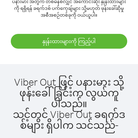
ပနားမား အတွက် တစ်မိနစ်လျှင် အကောင်းဆုံး နှုန်းထားများ
ကို ရရှိရန် ခရက်ဒစ် ပက်ကေ့ချ်များ သို့မဟုတ် ဖုန်းခေါ်ဆိုမှု
အစီအစဉ်တစ်ခုကို ဝယ်ယူပါ။
နှုန်းထားများကို ကြည့်ပါ
Viber Out ဖြင့် ပနားမား သို့
ဖုန်းခေါ်ခြင်းက လွယ်ကူ
ပါသည်။
သင့်တွင် Viber Out ခရက်ဒ
စ်များ ရှိပါက သင်သည်-