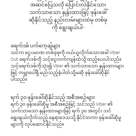
အဆင်ပြေသလို ပြောင်းလဲနိုင်သော၊
သက်သာသော နှုန်းထားဖြင့် ဖုန်းခေါ်
ဆိုနိုင်သည့် နည်းလမ်းများထဲမှ တစ်ခု
ကို ရွေးချယ်ပါ-
ခရက်ဒစ် ပက်ကေ့ချ်များ
သင်က ငွေပမာဏ တစ်ခုခုကို ဝယ်ယူလိုက်သောအခါ Viber
Out ခရက်ဒစ်ကို သင့်ငွေလက်ကျန်ထဲသို့ ထည့်ပေးပါသည်။
သင့်ခရက်ဒစ်ကိုသုံး၍ Viber ၏ သက်သာသော နှုန်းထားများ
ဖြင့် ကမ္ဘာပေါ်ရှိ မည်သည့်နံပါတ်သို့မဆို ဖုန်းခေါ်ဆိုနိုင်
ပါသည်။
ရက် ၃၀ ဖုန်းခေါ်ဆိုနိုင်သည့် အစီအစဉ်များ
ရက် ၃၀ ဖုန်းခေါ်ဆိုမှု အစီအစဉ်ဖြင့် သင်သည် Viber ၏
သက်သာသော နှုန်းထားများဖြင့် ရက် ၃၀ အတွင်း သင်
ရွေးချယ်လိုက်သည့် နေရာဒေသသို့ နိုင်ငံတကာ ဖုန်းခေါ်ဆိုမှု
များကို လုပ်ဆောင်နိုင်သည်။