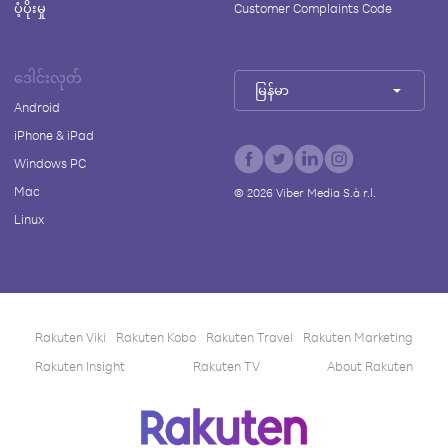
ပံ့ပိုးမှု
Customer Complaints Code
ဒေါင်းလုတ်
မြန်မာ
Android
iPhone & iPad
Windows PC
Mac
©
2026
Viber Media S.à r.l.
Linux
Rakuten Viki
Rakuten Kobo
Rakuten Travel
Rakuten Marketing
Rakuten Insight
Rakuten TV
About Rakuten