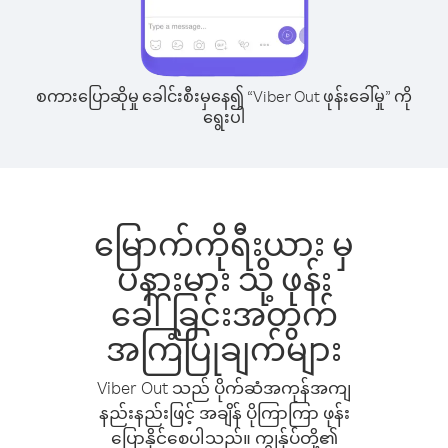
စကားပြောဆိုမှု ခေါင်းစီးမှနေ၍ “Viber Out ဖုန်းခေါ်မှု” ကို
ရွေးပါ
မြောက်ကိုရီးယား မှ
ပနားမား သို့ ဖုန်း
ခေါ်ခြင်းအတွက်
အကြံပြုချက်များ
Viber Out သည် ပိုက်ဆံအကုန်အကျ
နည်းနည်းဖြင့် အချိန် ပိုကြာကြာ ဖုန်း
ပြောနိုင်စေပါသည်။ ကျွန်ုပ်တို့၏