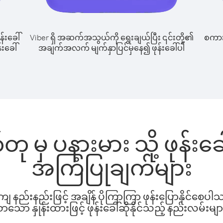
န်းခေါ်
Viber ရှိ အဆက်အသွယ်ကို ရွေးချယ်ပြီး ၎င်းတို့၏
စကားပ
်းခေါ်
အချက်အလက် မျက်နှာပြင်မှနေ၍ ဖုန်းခေါ်ပါ
်တု မှ ပနားမား သို့ ဖုန်း
အကြံပြုချက်များ
နည်းနည်းဖြင့် အချိန် ပိုကြာကြာ ဖုန်းပြောနိုင်စေပ
ော နှုန်းထားဖြင့် ဖုန်းခေါ်ဆိုနိုင်သည့် နည်းလမ်းမျာ