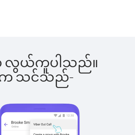
င်းက လွယ်ကူပါသည်။
ိပါက သင်သည်-