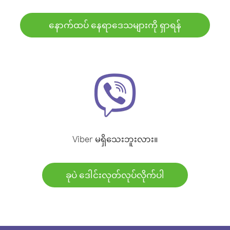
နောက်ထပ် နေရာဒေသများကို ရှာရန်
Viber မရှိသေးဘူးလား။
ခုပဲ ဒေါင်းလုတ်လုပ်လိုက်ပါ