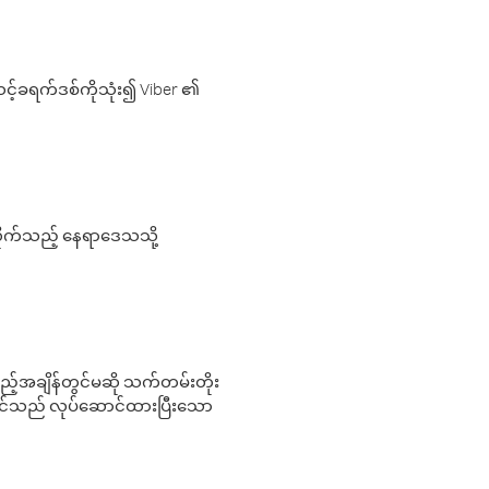
့်ခရက်ဒစ်ကိုသုံး၍ Viber ၏
လိုက်သည့် နေရာဒေသသို့
 မည်သည့်အချိန်တွင်မဆို သက်တမ်းတိုး
 သင်သည် လုပ်ဆောင်ထားပြီးသော