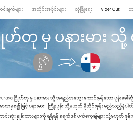
ာင်ချက်များ
အသိုင်းအဝိုင်းများ
လုံခြုံရေး
Viber Out
ဘ
ဟ်တု မှ ပနားမား သို့ ဖု
uraya ဂြိုဟ်တု မှ ပနားမား သို့ အရည်အသွေး ကောင်းမွန်သော ဖုန်းခေါ်ဆို
ာဏမှစ၍ ဖြင့် ပနားမား - ကြိုးဖုန်း သို့မဟုတ် မိုဘိုင်းဖုန်း မည်သည့်နံပါတ်သ
းဆုံး နှုန်းထားများကို ရရှိရန် ခရက်ဒစ် ပက်ကေ့ချ်များ သို့မဟုတ် ဖုန်း