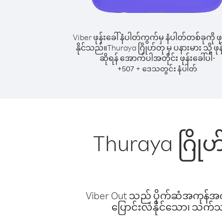
Viber ဖုန်းခေါ်နံပါတ်ကွက်မှ နံပါတ်တစ်ခုကို ဖု
နိုင်သည်။
Thuraya ဂြိုဟ်တု မှ ပနားမား သို့ ဖုန
ဆိုရန် အောက်ပါအတိုင်း ဖုန်းခေါ်ပါ-
+
+
507
ဒေသတွင်း နံပါတ်
Thuraya ဂြိုဟ
Viber Out သည် ပိုက်ဆံအကုန်အကျ 
ပြောင်းလဲနိုင်သော၊ သက်သာသ