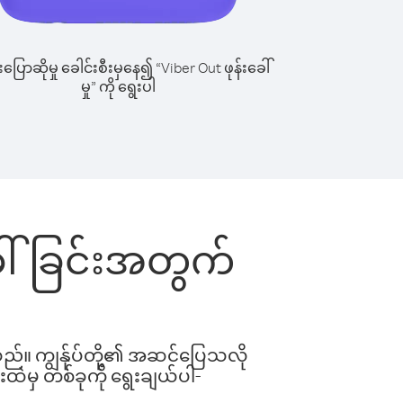
ြောဆိုမှု ခေါင်းစီးမှနေ၍ “Viber Out ဖုန်းခေါ်
မှု” ကို ရွေးပါ
ခေါ်ခြင်းအတွက်
ါသည်။ ကျွန်ုပ်တို့၏ အဆင်ပြေသလို
းထဲမှ တစ်ခုကို ရွေးချယ်ပါ-