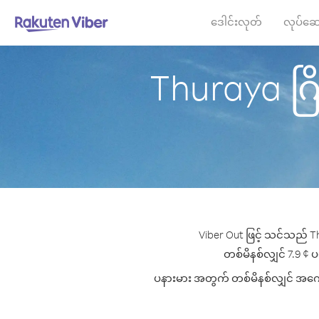
ဒေါင်းလုတ်
လုပ်ဆေ
Thuraya ဂြို
Viber Out ဖြင့် သင်သည် Th
တစ်မိနစ်လျှင် 7.9 ¢ ပမ
ပနားမား အတွက် တစ်မိနစ်လျှင် အကောင်