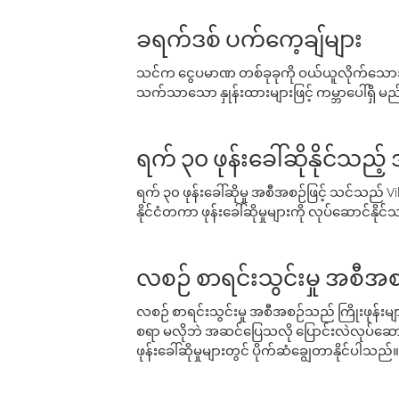
ခရက်ဒစ် ပက်ကေ့ချ်များ
သင်က ငွေပမာဏ တစ်ခုခုကို ဝယ်ယူလိုက်သောအခ
သက်သာသော နှုန်းထားများဖြင့် ကမ္ဘာပေါ်ရှိ မည်သ
ရက် ၃၀ ဖုန်းခေါ်ဆိုနိုင်သည့
ရက် ၃၀ ဖုန်းခေါ်ဆိုမှု အစီအစဉ်ဖြင့် သင်သည
နိုင်ငံတကာ ဖုန်းခေါ်ဆိုမှုများကို လုပ်ဆောင်နိုင
လစဉ် စာရင်းသွင်းမှု အစီအစ
လစဉ် စာရင်းသွင်းမှု အစီအစဉ်သည် ကြိုးဖုန်းများနှင
စရာ မလိုဘဲ အဆင်ပြေသလို ပြောင်းလဲလုပ်ဆောင
ဖုန်းခေါ်ဆိုမှုများတွင် ပိုက်ဆံချွေတာနိုင်ပါသည်။