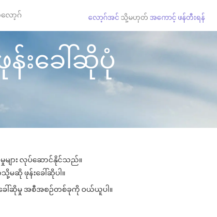
လော့ဂ်
လော့ဂ်အင်
သို့မဟုတ်
အကောင့် ဖန်တီးရန်
န်းခေါ်ဆိုပုံ
မှုများ လုပ်ဆောင်နိုင်သည်။
ို့မဆို ဖုန်းခေါ်ဆိုပါ။
ခေါ်ဆိုမှု အစီအစဉ်တစ်ခုကို ဝယ်ယူပါ။