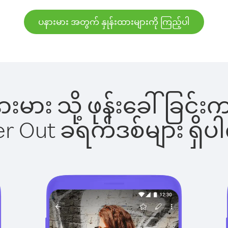
ပနားမား အတွက် နှုန်းထားများကို ကြည့်ပါ
ပနားမား သို့ ဖုန်းခေါ်ခြ
ber Out ခရက်ဒစ်များ ရှ