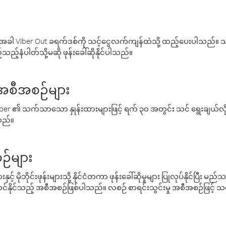
ါ Viber Out ခရက်ဒစ်ကို သင့်ငွေလက်ကျန်ထဲသို့ ထည့်ပေးပါသည်။ သင
ည့်နံပါတ်သို့မဆို ဖုန်းခေါ်ဆိုနိုင်ပါသည်။
် အစီအစဉ်များ
် Viber ၏ သက်သာသော နှုန်းထားများဖြင့် ရက် ၃၀ အတွင်း သင် ရွေးချယ်
်သည်။
ဉ်များ
့် မိုဘိုင်းဖုန်းများသို့ နိုင်ငံတကာ ဖုန်းခေါ်ဆိုမှုများ ပြုလုပ်နိုင်ပြီး
်နိုင်သည့် အစီအစဉ်ဖြစ်ပါသည်။ လစဉ် စာရင်းသွင်းမှု အစီအစဉ်ဖြင့်