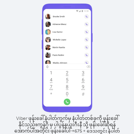
Viber ဖုန်းခေါ်နံပါတ်ကွက်မှ နံပါတ်တစ်ခုကို ဖုန်းခေါ်
နိုင်သည်။
ကွန်ဂို မှ ပါပွန်နယူးဂီးနီ သို့ ဖုန်းခေါ်ဆိုရန်
အောက်ပါအတိုင်း ဖုန်းခေါ်ပါ-
+
+
675
ဒေသတွင်း နံပါတ်