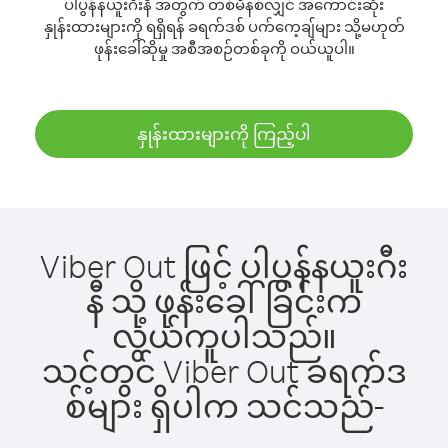
ပါပွန်နယူးဂီးနီ အတွက် တစ်မိနစ်လျှင် အကောင်းဆုံး
နှုန်းထားများကို ရရှိရန် ခရက်ဒစ် ပက်ကေ့ချ်များ သို့မဟုတ်
ဖုန်းခေါ်ဆိုမှု အစီအစဉ်တစ်ခုကို ဝယ်ယူပါ။
နှုန်းထားများကို ကြည့်ပါ
Viber Out ဖြင့် ပါပွန်နယူးဂီး
နီ သို့ ဖုန်းခေါ်ခြင်းက
လွယ်ကူပါသည်။
သင့်တွင် Viber Out ခရက်ဒ
စ်များ ရှိပါက သင်သည်-