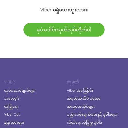
Viber မရှိသေးဘူးလား။
ခုပဲ ဒေါင်းလုတ်လုပ်လိုက်ပါ
VIBER
ကုမ္ပဏီ
လုပ်ဆောင်ချက်များ
Viber အကြောင်း
ဘလော့ဂ်
အမှတ်တံဆိပ် စင်တာ
လုံခြုံရေး
အလုပ်အကိုင်များ
Viber Out
စည်းကမ်းချက်များနှင့် မူဝါဒများ
နှုန်းထားများ
ကိုယ်ရေးလုံခြုံမှု မူဝါဒ