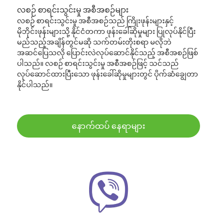
လစဉ် စာရင်းသွင်းမှု အစီအစဉ်များ
လစဉ် စာရင်းသွင်းမှု အစီအစဉ်သည် ကြိုးဖုန်းများနှင့်
မိုဘိုင်းဖုန်းများသို့ နိုင်ငံတကာ ဖုန်းခေါ်ဆိုမှုများ ပြုလုပ်နိုင်ပြီး
မည်သည့်အချိန်တွင်မဆို သက်တမ်းတိုးစရာ မလိုဘဲ
အဆင်ပြေသလို ပြောင်းလဲလုပ်ဆောင်နိုင်သည့် အစီအစဉ်ဖြစ်
ပါသည်။ လစဉ် စာရင်းသွင်းမှု အစီအစဉ်ဖြင့် သင်သည်
လုပ်ဆောင်ထားပြီးသော ဖုန်းခေါ်ဆိုမှုများတွင် ပိုက်ဆံချွေတာ
နိုင်ပါသည်။
နောက်ထပ် နေရာများ