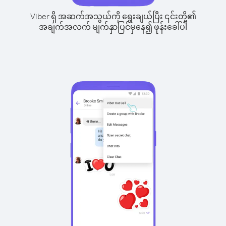
Viber ရှိ အဆက်အသွယ်ကို ရွေးချယ်ပြီး ၎င်းတို့၏
အချက်အလက် မျက်နှာပြင်မှနေ၍ ဖုန်းခေါ်ပါ