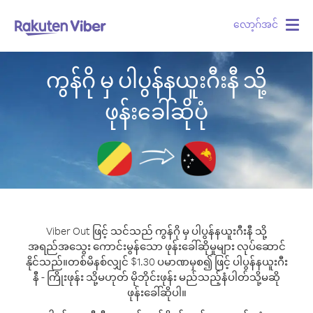
လော့ဂ်အင်
Togg
navig
ကွန်ဂို မှ ပါပွန်နယူးဂီးနီ သို့
ဖုန်းခေါ်ဆိုပုံ
Viber Out ဖြင့် သင်သည် ကွန်ဂို မှ ပါပွန်နယူးဂီးနီ သို့
အရည်အသွေး ကောင်းမွန်သော ဖုန်းခေါ်ဆိုမှုများ လုပ်ဆောင်
နိုင်သည်။
တစ်မိနစ်လျှင် $1.30 ပမာဏမှစ၍ ဖြင့် ပါပွန်နယူးဂီး
နီ - ကြိုးဖုန်း သို့မဟုတ် မိုဘိုင်းဖုန်း မည်သည့်နံပါတ်သို့မဆို
ဖုန်းခေါ်ဆိုပါ။