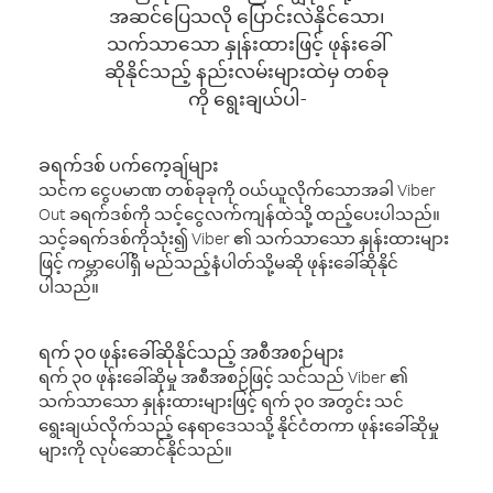
အဆင်ပြေသလို ပြောင်းလဲနိုင်သော၊
သက်သာသော နှုန်းထားဖြင့် ဖုန်းခေါ်
ဆိုနိုင်သည့် နည်းလမ်းများထဲမှ တစ်ခု
ကို ရွေးချယ်ပါ-
ခရက်ဒစ် ပက်ကေ့ချ်များ
သင်က ငွေပမာဏ တစ်ခုခုကို ဝယ်ယူလိုက်သောအခါ Viber
Out ခရက်ဒစ်ကို သင့်ငွေလက်ကျန်ထဲသို့ ထည့်ပေးပါသည်။
သင့်ခရက်ဒစ်ကိုသုံး၍ Viber ၏ သက်သာသော နှုန်းထားများ
ဖြင့် ကမ္ဘာပေါ်ရှိ မည်သည့်နံပါတ်သို့မဆို ဖုန်းခေါ်ဆိုနိုင်
ပါသည်။
ရက် ၃၀ ဖုန်းခေါ်ဆိုနိုင်သည့် အစီအစဉ်များ
ရက် ၃၀ ဖုန်းခေါ်ဆိုမှု အစီအစဉ်ဖြင့် သင်သည် Viber ၏
သက်သာသော နှုန်းထားများဖြင့် ရက် ၃၀ အတွင်း သင်
ရွေးချယ်လိုက်သည့် နေရာဒေသသို့ နိုင်ငံတကာ ဖုန်းခေါ်ဆိုမှု
များကို လုပ်ဆောင်နိုင်သည်။