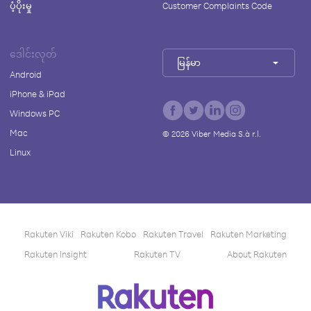
ပံ့ပိုးမှု
Customer Complaints Code
ဒေါင်းလုတ်
မြန်မာ
Android
iPhone & iPad
Windows PC
Mac
©
2026
Viber Media S.à r.l.
Linux
Rakuten Viki
Rakuten Kobo
Rakuten Travel
Rakuten Marketing
Rakuten Insight
Rakuten TV
About Rakuten