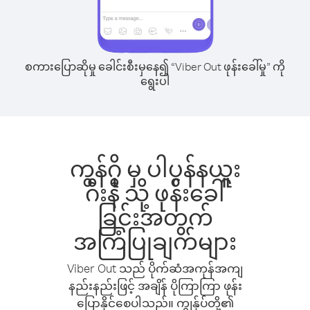
စကားပြောဆိုမှု ခေါင်းစီးမှနေ၍ “Viber Out ဖုန်းခေါ်မှု” ကို
ရွေးပါ
ကွန်ဂို မှ ပါပွန်နယူး
ဂီးနီ သို့ ဖုန်းခေါ်
ခြင်းအတွက်
အကြံပြုချက်များ
Viber Out သည် ပိုက်ဆံအကုန်အကျ
နည်းနည်းဖြင့် အချိန် ပိုကြာကြာ ဖုန်း
ပြောနိုင်စေပါသည်။ ကျွန်ုပ်တို့၏