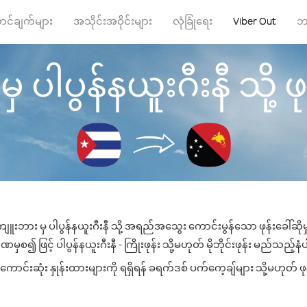
ာင်ချက်များ
အသိုင်းအဝိုင်းများ
လုံခြုံရေး
Viber Out
ဘ
ပါပွန်နယူးဂီးနီ သို့ ဖုန
ျူးဘား မှ ပါပွန်နယူးဂီးနီ သို့ အရည်အသွေး ကောင်းမွန်သော ဖုန်းခေါ်ဆိုမ
ှစ၍ ဖြင့် ပါပွန်နယူးဂီးနီ - ကြိုးဖုန်း သို့မဟုတ် မိုဘိုင်းဖုန်း မည်သည့်နံပါ
ောင်းဆုံး နှုန်းထားများကို ရရှိရန် ခရက်ဒစ် ပက်ကေ့ချ်များ သို့မဟုတ် ဖ