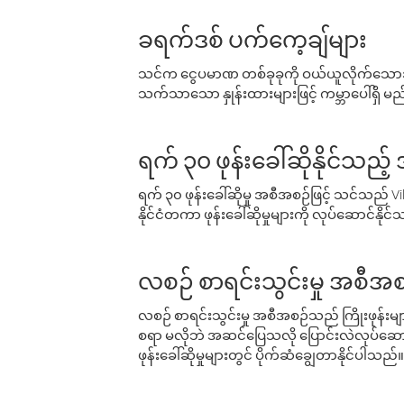
ခရက်ဒစ် ပက်ကေ့ချ်များ
သင်က ငွေပမာဏ တစ်ခုခုကို ဝယ်ယူလိုက်သောအခ
သက်သာသော နှုန်းထားများဖြင့် ကမ္ဘာပေါ်ရှိ မည်သ
ရက် ၃၀ ဖုန်းခေါ်ဆိုနိုင်သည့
ရက် ၃၀ ဖုန်းခေါ်ဆိုမှု အစီအစဉ်ဖြင့် သင်သည
နိုင်ငံတကာ ဖုန်းခေါ်ဆိုမှုများကို လုပ်ဆောင်နိုင
လစဉ် စာရင်းသွင်းမှု အစီအစ
လစဉ် စာရင်းသွင်းမှု အစီအစဉ်သည် ကြိုးဖုန်းများနှင
စရာ မလိုဘဲ အဆင်ပြေသလို ပြောင်းလဲလုပ်ဆောင
ဖုန်းခေါ်ဆိုမှုများတွင် ပိုက်ဆံချွေတာနိုင်ပါသည်။