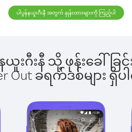
ပါပွန်နယူးဂီးနီ အတွက် နှုန်းထားများကို ကြည့်ပါ
န်နယူးဂီးနီ သို့ ဖုန်းခေ
ber Out ခရက်ဒစ်များ ရှ