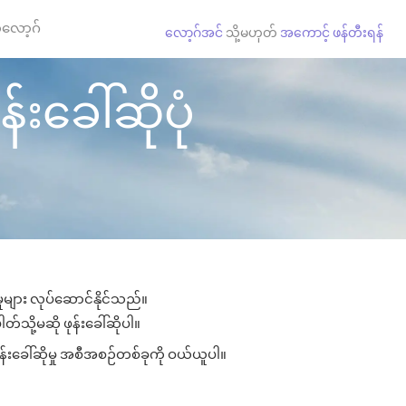
လော့ဂ်
လော့ဂ်အင်
သို့မဟုတ်
အကောင့် ဖန်တီးရန်
်းခေါ်ဆိုပုံ
ှုများ လုပ်ဆောင်နိုင်သည်။
တ်သို့မဆို ဖုန်းခေါ်ဆိုပါ။
ုန်းခေါ်ဆိုမှု အစီအစဉ်တစ်ခုကို ဝယ်ယူပါ။