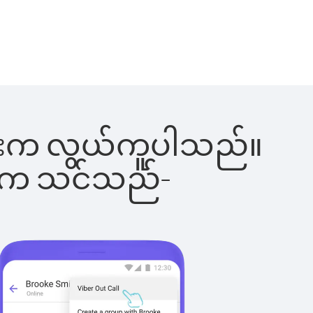
ါ်ခြင်းက လွယ်ကူပါသည်။
ိပါက သင်သည်-