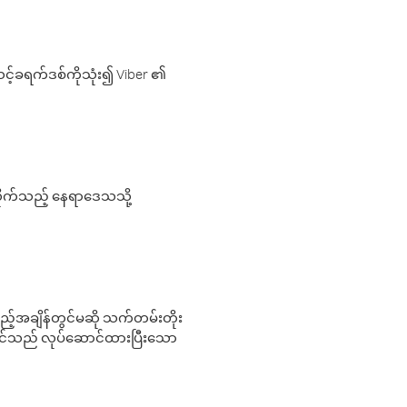
့်ခရက်ဒစ်ကိုသုံး၍ Viber ၏
လိုက်သည့် နေရာဒေသသို့
 မည်သည့်အချိန်တွင်မဆို သက်တမ်းတိုး
 သင်သည် လုပ်ဆောင်ထားပြီးသော