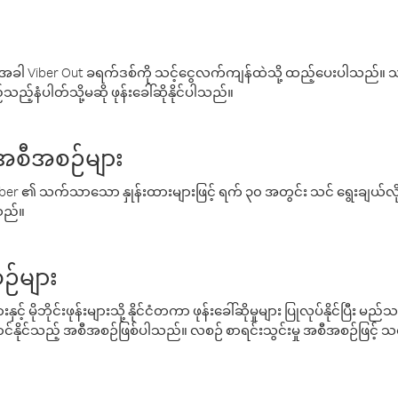
ါ Viber Out ခရက်ဒစ်ကို သင့်ငွေလက်ကျန်ထဲသို့ ထည့်ပေးပါသည်။ သင
ည့်နံပါတ်သို့မဆို ဖုန်းခေါ်ဆိုနိုင်ပါသည်။
် အစီအစဉ်များ
် Viber ၏ သက်သာသော နှုန်းထားများဖြင့် ရက် ၃၀ အတွင်း သင် ရွေးချယ်
်သည်။
ဉ်များ
့် မိုဘိုင်းဖုန်းများသို့ နိုင်ငံတကာ ဖုန်းခေါ်ဆိုမှုများ ပြုလုပ်နိုင်ပြီး
်နိုင်သည့် အစီအစဉ်ဖြစ်ပါသည်။ လစဉ် စာရင်းသွင်းမှု အစီအစဉ်ဖြင့်