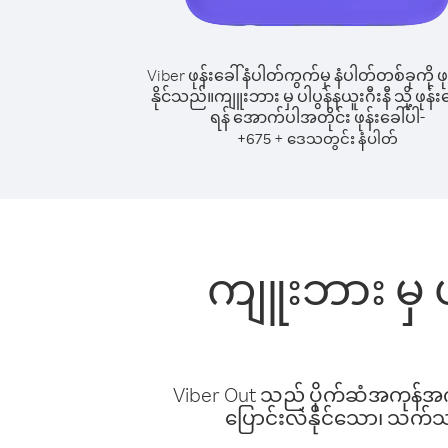
Viber ဖုန်းခေါ်နံပါတ်ကွက်မှ နံပါတ်တစ်ခုကို ဖု
နိုင်သည်။
ကျူးဘား မှ ပါပွန်နယူးဂီးနီ သို့ ဖုန်းခ
ရန် အောက်ပါအတိုင်း ဖုန်းခေါ်ပါ-
+
+
675
ဒေသတွင်း နံပါတ်
ကျူးဘား မှ ပါ
Viber Out သည် ပိုက်ဆံအကုန်အကျ 
ပြောင်းလဲနိုင်သော၊ သက်သာသ