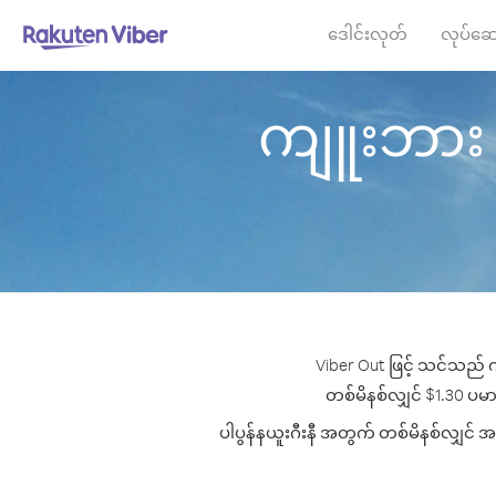
ဒေါင်းလုတ်
လုပ်ဆေ
ကျူးဘား မှ 
Viber Out ဖြင့် သင်သည် က
တစ်မိနစ်လျှင် $1.30 ပမာဏမ
ပါပွန်နယူးဂီးနီ အတွက် တစ်မိနစ်လျှင် အက