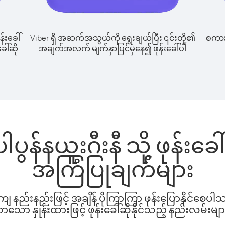
န်းခေါ်
Viber ရှိ အဆက်အသွယ်ကို ရွေးချယ်ပြီး ၎င်းတို့၏
စကားပ
ေါ်ဆို
အချက်အလက် မျက်နှာပြင်မှနေ၍ ဖုန်းခေါ်ပါ
ပွန်နယူးဂီးနီ သို့ ဖုန်း
အကြံပြုချက်များ
နည်းနည်းဖြင့် အချိန် ပိုကြာကြာ ဖုန်းပြောနိုင်စေပ
ော နှုန်းထားဖြင့် ဖုန်းခေါ်ဆိုနိုင်သည့် နည်းလမ်းမျာ