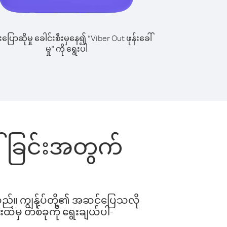
ြောဆိုမှု ခေါင်းစီးမှနေ၍ “Viber Out ဖုန်းခေါ်
မှု” ကို ရွေးပါ
ခေါ်ခြင်းအတွက်
ါသည်။ ကျွန်ုပ်တို့၏ အဆင်ပြေသလို
းထဲမှ တစ်ခုကို ရွေးချယ်ပါ-