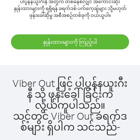
ပါပွန်နယူးဂီးနီ အတွက် တစ်မိနစ်လျှင် အကောင်းဆုံး
နှုန်းထားများကို ရရှိရန် ခရက်ဒစ် ပက်ကေ့ချ်များ သို့မဟုတ်
ဖုန်းခေါ်ဆိုမှု အစီအစဉ်တစ်ခုကို ဝယ်ယူပါ။
နှုန်းထားများကို ကြည့်ပါ
Viber Out ဖြင့် ပါပွန်နယူးဂီး
နီ သို့ ဖုန်းခေါ်ခြင်းက
လွယ်ကူပါသည်။
သင့်တွင် Viber Out ခရက်ဒ
စ်များ ရှိပါက သင်သည်-