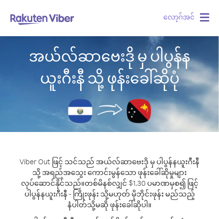
လော့ဂ်အင်
Togg
navig
အယ်လ်ဆာဗေးဒို မှ ပါပွန်န
ယူးဂီးနီ သို့ ဖုန်းခေါ်ဆိုပုံ
Viber Out ဖြင့် သင်သည် အယ်လ်ဆာဗေးဒို မှ ပါပွန်နယူးဂီးနီ
သို့ အရည်အသွေး ကောင်းမွန်သော ဖုန်းခေါ်ဆိုမှုများ
လုပ်ဆောင်နိုင်သည်။
တစ်မိနစ်လျှင် $1.30 ပမာဏမှစ၍ ဖြင့်
ပါပွန်နယူးဂီးနီ - ကြိုးဖုန်း သို့မဟုတ် မိုဘိုင်းဖုန်း မည်သည့်
နံပါတ်သို့မဆို ဖုန်းခေါ်ဆိုပါ။