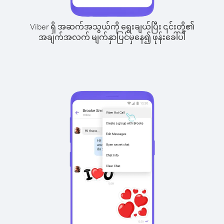
Viber ရှိ အဆက်အသွယ်ကို ရွေးချယ်ပြီး ၎င်းတို့၏
အချက်အလက် မျက်နှာပြင်မှနေ၍ ဖုန်းခေါ်ပါ