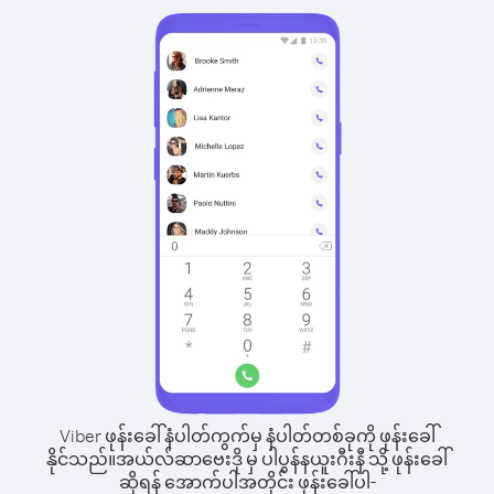
Viber ဖုန်းခေါ်နံပါတ်ကွက်မှ နံပါတ်တစ်ခုကို ဖုန်းခေါ်
နိုင်သည်။
အယ်လ်ဆာဗေးဒို မှ ပါပွန်နယူးဂီးနီ သို့ ဖုန်းခေါ်
ဆိုရန် အောက်ပါအတိုင်း ဖုန်းခေါ်ပါ-