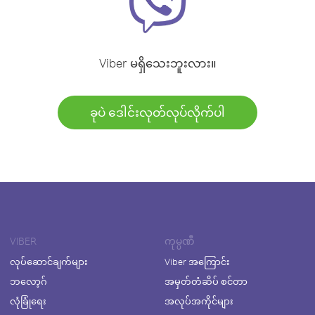
Viber မရှိသေးဘူးလား။
ခုပဲ ဒေါင်းလုတ်လုပ်လိုက်ပါ
VIBER
ကုမ္ပဏီ
လုပ်ဆောင်ချက်များ
Viber အကြောင်း
ဘလော့ဂ်
အမှတ်တံဆိပ် စင်တာ
လုံခြုံရေး
အလုပ်အကိုင်များ