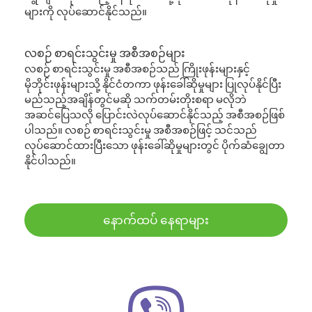
များကို လုပ်ဆောင်နိုင်သည်။
လစဉ် စာရင်းသွင်းမှု အစီအစဉ်များ
လစဉ် စာရင်းသွင်းမှု အစီအစဉ်သည် ကြိုးဖုန်းများနှင့်
မိုဘိုင်းဖုန်းများသို့ နိုင်ငံတကာ ဖုန်းခေါ်ဆိုမှုများ ပြုလုပ်နိုင်ပြီး
မည်သည့်အချိန်တွင်မဆို သက်တမ်းတိုးစရာ မလိုဘဲ
အဆင်ပြေသလို ပြောင်းလဲလုပ်ဆောင်နိုင်သည့် အစီအစဉ်ဖြစ်
ပါသည်။ လစဉ် စာရင်းသွင်းမှု အစီအစဉ်ဖြင့် သင်သည်
လုပ်ဆောင်ထားပြီးသော ဖုန်းခေါ်ဆိုမှုများတွင် ပိုက်ဆံချွေတာ
နိုင်ပါသည်။
နောက်ထပ် နေရာများ