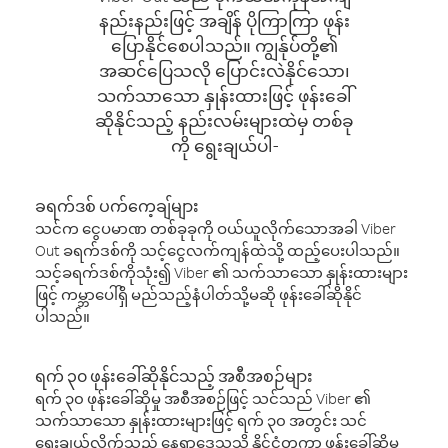
နည်းနည်းဖြင့် အချိန် ပိုကြာကြာ ဖုန်း
ပြောနိုင်စေပါသည်။ ကျွန်ုပ်တို့၏
အဆင်ပြေသလို ပြောင်းလဲနိုင်သော၊
သက်သာသော နှုန်းထားဖြင့် ဖုန်းခေါ်
ဆိုနိုင်သည့် နည်းလမ်းများထဲမှ တစ်ခု
ကို ရွေးချယ်ပါ-
ခရက်ဒစ် ပက်ကေ့ချ်များ
သင်က ငွေပမာဏ တစ်ခုခုကို ဝယ်ယူလိုက်သောအခါ Viber
Out ခရက်ဒစ်ကို သင့်ငွေလက်ကျန်ထဲသို့ ထည့်ပေးပါသည်။
သင့်ခရက်ဒစ်ကိုသုံး၍ Viber ၏ သက်သာသော နှုန်းထားများ
ဖြင့် ကမ္ဘာပေါ်ရှိ မည်သည့်နံပါတ်သို့မဆို ဖုန်းခေါ်ဆိုနိုင်
ပါသည်။
ရက် ၃၀ ဖုန်းခေါ်ဆိုနိုင်သည့် အစီအစဉ်များ
ရက် ၃၀ ဖုန်းခေါ်ဆိုမှု အစီအစဉ်ဖြင့် သင်သည် Viber ၏
သက်သာသော နှုန်းထားများဖြင့် ရက် ၃၀ အတွင်း သင်
ရွေးချယ်လိုက်သည့် နေရာဒေသသို့ နိုင်ငံတကာ ဖုန်းခေါ်ဆိုမှု