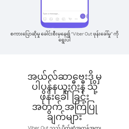
စကားပြောဆိုမှု ခေါင်းစီးမှနေ၍ “Viber Out ဖုန်းခေါ်မှု” ကို
ရွေးပါ
အယ်လ်ဆာဗေးဒို မှ
ပါပွန်နယူးဂီးနီ သို့
ဖုန်းခေါ်ခြင်း
အတွက် အကြံပြု
ချက်များ
Viber Out သည် ပိုက်ဆံအကုန်အကျ