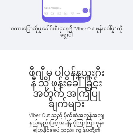
စကားပြောဆိုမှု ခေါင်းစီးမှနေ၍ “Viber Out ဖုန်းခေါ်မှု” ကို
ရွေးပါ
ဖီဂျီ မှ ပါပွန်နယူးဂီး
နီ သို့ ဖုန်းခေါ်ခြင်း
အတွက် အကြံပြု
ချက်များ
Viber Out သည် ပိုက်ဆံအကုန်အကျ
နည်းနည်းဖြင့် အချိန် ပိုကြာကြာ ဖုန်း
ပြောနိုင်စေပါသည်။ ကျွန်ုပ်တို့၏