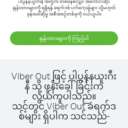
ပါပွန်နယူးဂီးနီ အတွက် တစ်မိနစ်လျှင် အကောင်းဆုံး
နှုန်းထားများကို ရရှိရန် ခရက်ဒစ် ပက်ကေ့ချ်များ သို့မဟုတ်
ဖုန်းခေါ်ဆိုမှု အစီအစဉ်တစ်ခုကို ဝယ်ယူပါ။
နှုန်းထားများကို ကြည့်ပါ
Viber Out ဖြင့် ပါပွန်နယူးဂီး
နီ သို့ ဖုန်းခေါ်ခြင်းက
လွယ်ကူပါသည်။
သင့်တွင် Viber Out ခရက်ဒ
စ်များ ရှိပါက သင်သည်-