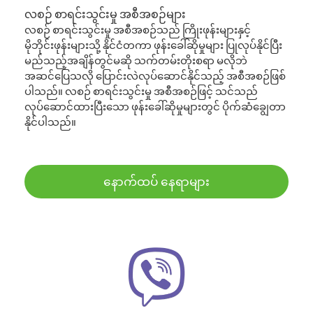
လစဉ် စာရင်းသွင်းမှု အစီအစဉ်များ
လစဉ် စာရင်းသွင်းမှု အစီအစဉ်သည် ကြိုးဖုန်းများနှင့်
မိုဘိုင်းဖုန်းများသို့ နိုင်ငံတကာ ဖုန်းခေါ်ဆိုမှုများ ပြုလုပ်နိုင်ပြီး
မည်သည့်အချိန်တွင်မဆို သက်တမ်းတိုးစရာ မလိုဘဲ
အဆင်ပြေသလို ပြောင်းလဲလုပ်ဆောင်နိုင်သည့် အစီအစဉ်ဖြစ်
ပါသည်။ လစဉ် စာရင်းသွင်းမှု အစီအစဉ်ဖြင့် သင်သည်
လုပ်ဆောင်ထားပြီးသော ဖုန်းခေါ်ဆိုမှုများတွင် ပိုက်ဆံချွေတာ
နိုင်ပါသည်။
နောက်ထပ် နေရာများ