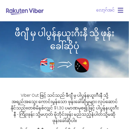
လော့ဂ်အင်
Togg
navig
ဖီဂျီ မှ ပါပွန်နယူးဂီးနီ သို့ ဖုန်း
ခေါ်ဆိုပုံ
Viber Out ဖြင့် သင်သည် ဖီဂျီ မှ ပါပွန်နယူးဂီးနီ သို့
အရည်အသွေး ကောင်းမွန်သော ဖုန်းခေါ်ဆိုမှုများ လုပ်ဆောင်
နိုင်သည်။
တစ်မိနစ်လျှင် $1.30 ပမာဏမှစ၍ ဖြင့် ပါပွန်နယူးဂီး
နီ - ကြိုးဖုန်း သို့မဟုတ် မိုဘိုင်းဖုန်း မည်သည့်နံပါတ်သို့မဆို
ဖုန်းခေါ်ဆိုပါ။