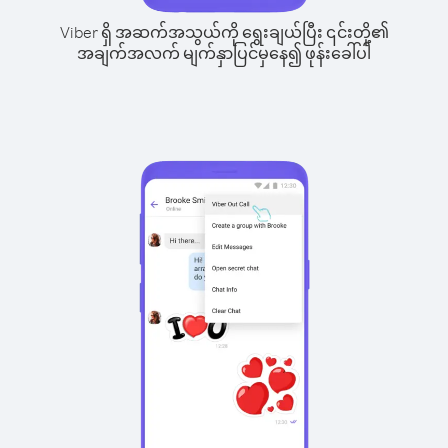
Viber ရှိ အဆက်အသွယ်ကို ရွေးချယ်ပြီး ၎င်းတို့၏
အချက်အလက် မျက်နှာပြင်မှနေ၍ ဖုန်းခေါ်ပါ