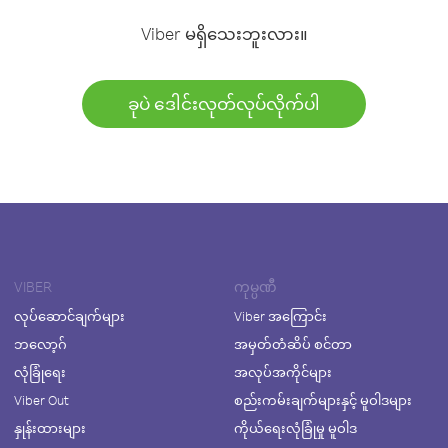
Viber မရှိသေးဘူးလား။
ခုပဲ ဒေါင်းလုတ်လုပ်လိုက်ပါ
VIBER
ကုမ္ပဏီ
လုပ်ဆောင်ချက်များ
Viber အကြောင်း
ဘလော့ဂ်
အမှတ်တံဆိပ် စင်တာ
လုံခြုံရေး
အလုပ်အကိုင်များ
Viber Out
စည်းကမ်းချက်များနှင့် မူဝါဒများ
နှုန်းထားများ
ကိုယ်ရေးလုံခြုံမှု မူဝါဒ