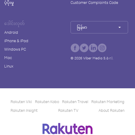
ပံ့ပိုးမှု
Customer Complaints Code
ဒေါင်းလုတ်
မြန်မာ
Android
iPhone & iPad
Windows PC
Mac
©
2026
Viber Media S.à r.l.
Linux
Rakuten Viki
Rakuten Kobo
Rakuten Travel
Rakuten Marketing
Rakuten Insight
Rakuten TV
About Rakuten