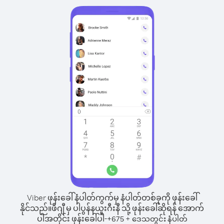
Viber ဖုန်းခေါ်နံပါတ်ကွက်မှ နံပါတ်တစ်ခုကို ဖုန်းခေါ်
နိုင်သည်။
ဖီဂျီ မှ ပါပွန်နယူးဂီးနီ သို့ ဖုန်းခေါ်ဆိုရန် အောက်
ပါအတိုင်း ဖုန်းခေါ်ပါ-
+
+
675
ဒေသတွင်း နံပါတ်