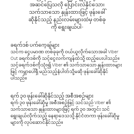
အဆင်ပြေသလို ပြောင်းလဲနိုင်သော၊
သက်သာသော နှုန်းထားဖြင့် ဖုန်းခေါ်
ဆိုနိုင်သည့် နည်းလမ်းများထဲမှ တစ်ခု
ကို ရွေးချယ်ပါ-
ခရက်ဒစ် ပက်ကေ့ချ်များ
သင်က ငွေပမာဏ တစ်ခုခုကို ဝယ်ယူလိုက်သောအခါ Viber
Out ခရက်ဒစ်ကို သင့်ငွေလက်ကျန်ထဲသို့ ထည့်ပေးပါသည်။
သင့်ခရက်ဒစ်ကိုသုံး၍ Viber ၏ သက်သာသော နှုန်းထားများ
ဖြင့် ကမ္ဘာပေါ်ရှိ မည်သည့်နံပါတ်သို့မဆို ဖုန်းခေါ်ဆိုနိုင်
ပါသည်။
ရက် ၃၀ ဖုန်းခေါ်ဆိုနိုင်သည့် အစီအစဉ်များ
ရက် ၃၀ ဖုန်းခေါ်ဆိုမှု အစီအစဉ်ဖြင့် သင်သည် Viber ၏
သက်သာသော နှုန်းထားများဖြင့် ရက် ၃၀ အတွင်း သင်
ရွေးချယ်လိုက်သည့် နေရာဒေသသို့ နိုင်ငံတကာ ဖုန်းခေါ်ဆိုမှု
များကို လုပ်ဆောင်နိုင်သည်။