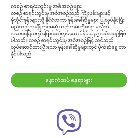
လစဉ် စာရင်းသွင်းမှု အစီအစဉ်များ
လစဉ် စာရင်းသွင်းမှု အစီအစဉ်သည် ကြိုးဖုန်းများနှင့်
မိုဘိုင်းဖုန်းများသို့ နိုင်ငံတကာ ဖုန်းခေါ်ဆိုမှုများ ပြုလုပ်နိုင်ပြီး
မည်သည့်အချိန်တွင်မဆို သက်တမ်းတိုးစရာ မလိုဘဲ
အဆင်ပြေသလို ပြောင်းလဲလုပ်ဆောင်နိုင်သည့် အစီအစဉ်ဖြစ်
ပါသည်။ လစဉ် စာရင်းသွင်းမှု အစီအစဉ်ဖြင့် သင်သည်
လုပ်ဆောင်ထားပြီးသော ဖုန်းခေါ်ဆိုမှုများတွင် ပိုက်ဆံချွေတာ
နိုင်ပါသည်။
နောက်ထပ် နေရာများ