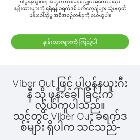
ပါပွန်နယူးဂီးနီ အတွက် တစ်မိနစ်လျှင် အကောင်းဆုံး
နှုန်းထားများကို ရရှိရန် ခရက်ဒစ် ပက်ကေ့ချ်များ သို့မဟုတ်
ဖုန်းခေါ်ဆိုမှု အစီအစဉ်တစ်ခုကို ဝယ်ယူပါ။
နှုန်းထားများကို ကြည့်ပါ
Viber Out ဖြင့် ပါပွန်နယူးဂီး
နီ သို့ ဖုန်းခေါ်ခြင်းက
လွယ်ကူပါသည်။
သင့်တွင် Viber Out ခရက်ဒ
စ်များ ရှိပါက သင်သည်-