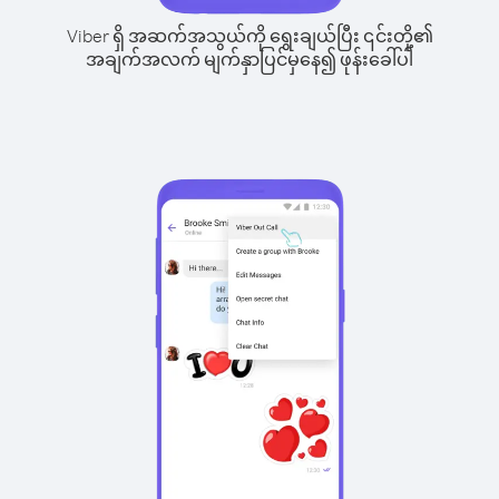
Viber ရှိ အဆက်အသွယ်ကို ရွေးချယ်ပြီး ၎င်းတို့၏
အချက်အလက် မျက်နှာပြင်မှနေ၍ ဖုန်းခေါ်ပါ