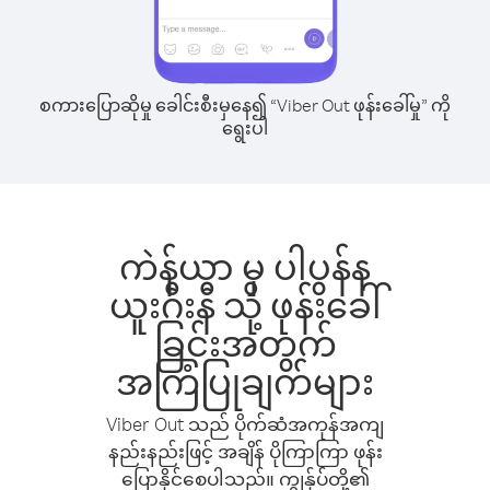
စကားပြောဆိုမှု ခေါင်းစီးမှနေ၍ “Viber Out ဖုန်းခေါ်မှု” ကို
ရွေးပါ
ကဲန်ယာ မှ ပါပွန်န
ယူးဂီးနီ သို့ ဖုန်းခေါ်
ခြင်းအတွက်
အကြံပြုချက်များ
Viber Out သည် ပိုက်ဆံအကုန်အကျ
နည်းနည်းဖြင့် အချိန် ပိုကြာကြာ ဖုန်း
ပြောနိုင်စေပါသည်။ ကျွန်ုပ်တို့၏