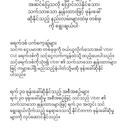
အဆင်ပြေသလို ပြောင်းလဲနိုင်သော၊
သက်သာသော နှုန်းထားဖြင့် ဖုန်းခေါ်
ဆိုနိုင်သည့် နည်းလမ်းများထဲမှ တစ်ခု
ကို ရွေးချယ်ပါ-
ခရက်ဒစ် ပက်ကေ့ချ်များ
သင်က ငွေပမာဏ တစ်ခုခုကို ဝယ်ယူလိုက်သောအခါ Viber
Out ခရက်ဒစ်ကို သင့်ငွေလက်ကျန်ထဲသို့ ထည့်ပေးပါသည်။
သင့်ခရက်ဒစ်ကိုသုံး၍ Viber ၏ သက်သာသော နှုန်းထားများ
ဖြင့် ကမ္ဘာပေါ်ရှိ မည်သည့်နံပါတ်သို့မဆို ဖုန်းခေါ်ဆိုနိုင်
ပါသည်။
ရက် ၃၀ ဖုန်းခေါ်ဆိုနိုင်သည့် အစီအစဉ်များ
ရက် ၃၀ ဖုန်းခေါ်ဆိုမှု အစီအစဉ်ဖြင့် သင်သည် Viber ၏
သက်သာသော နှုန်းထားများဖြင့် ရက် ၃၀ အတွင်း သင်
ရွေးချယ်လိုက်သည့် နေရာဒေသသို့ နိုင်ငံတကာ ဖုန်းခေါ်ဆိုမှု
များကို လုပ်ဆောင်နိုင်သည်။