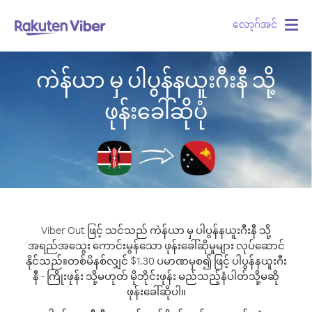
လော့ဂ်အင်
Togg
navig
ကဲန်ယာ မှ ပါပွန်နယူးဂီးနီ သို့
ဖုန်းခေါ်ဆိုပုံ
Viber Out ဖြင့် သင်သည် ကဲန်ယာ မှ ပါပွန်နယူးဂီးနီ သို့
အရည်အသွေး ကောင်းမွန်သော ဖုန်းခေါ်ဆိုမှုများ လုပ်ဆောင်
နိုင်သည်။
တစ်မိနစ်လျှင် $1.30 ပမာဏမှစ၍ ဖြင့် ပါပွန်နယူးဂီး
နီ - ကြိုးဖုန်း သို့မဟုတ် မိုဘိုင်းဖုန်း မည်သည့်နံပါတ်သို့မဆို
ဖုန်းခေါ်ဆိုပါ။