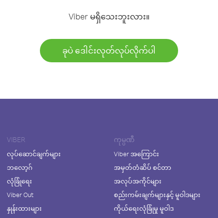
Viber မရှိသေးဘူးလား။
ခုပဲ ဒေါင်းလုတ်လုပ်လိုက်ပါ
VIBER
ကုမ္ပဏီ
လုပ်ဆောင်ချက်များ
Viber အကြောင်း
ဘလော့ဂ်
အမှတ်တံဆိပ် စင်တာ
လုံခြုံရေး
အလုပ်အကိုင်များ
Viber Out
စည်းကမ်းချက်များနှင့် မူဝါဒများ
နှုန်းထားများ
ကိုယ်ရေးလုံခြုံမှု မူဝါဒ