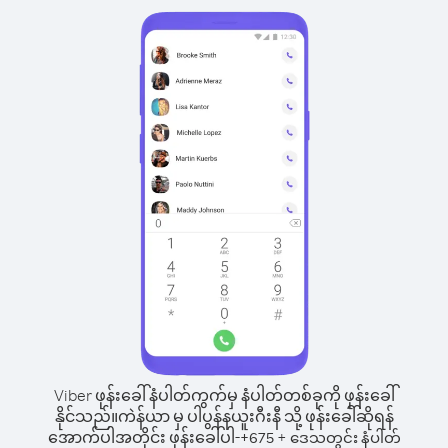
Viber ဖုန်းခေါ်နံပါတ်ကွက်မှ နံပါတ်တစ်ခုကို ဖုန်းခေါ်
နိုင်သည်။
ကဲန်ယာ မှ ပါပွန်နယူးဂီးနီ သို့ ဖုန်းခေါ်ဆိုရန်
အောက်ပါအတိုင်း ဖုန်းခေါ်ပါ-
+
+
675
ဒေသတွင်း နံပါတ်