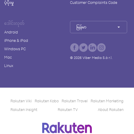
ပံ့ပိုးမှု
Customer Complaints Code
ဒေါင်းလုတ်
မြန်မာ
Android
iPhone & iPad
Windows PC
Mac
©
2026
Viber Media S.à r.l.
Linux
Rakuten Viki
Rakuten Kobo
Rakuten Travel
Rakuten Marketing
Rakuten Insight
Rakuten TV
About Rakuten