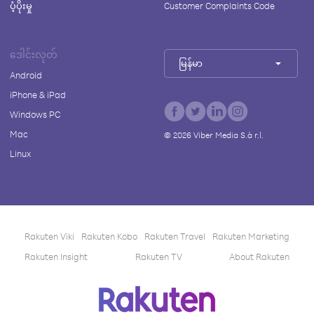
ပံ့ပိုးမှု
Customer Complaints Code
ဒေါင်းလုတ်
မြန်မာ
Android
iPhone & iPad
Windows PC
Mac
©
2026
Viber Media S.à r.l.
Linux
Rakuten Viki
Rakuten Kobo
Rakuten Travel
Rakuten Marketing
Rakuten Insight
Rakuten TV
About Rakuten