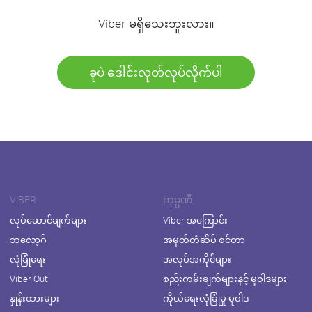
Viber မရှိသေးဘူးလား။
ခုပဲ ဒေါင်းလုတ်လုပ်လိုက်ပါ
VIBER
ကုမ္ပဏီ
လုပ်ဆောင်ချက်များ
Viber အကြောင်း
ဘလော့ဂ်
အမှတ်တံဆိပ် စင်တာ
လုံခြုံရေး
အလုပ်အကိုင်များ
Viber Out
စည်းကမ်းချက်များနှင့် မူဝါဒများ
နှုန်းထားများ
ကိုယ်ရေးလုံခြုံမှု မူဝါဒ