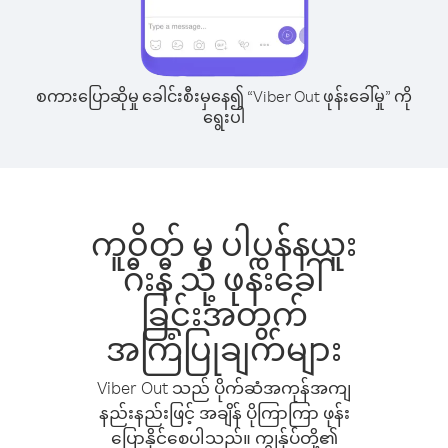
စကားပြောဆိုမှု ခေါင်းစီးမှနေ၍ “Viber Out ဖုန်းခေါ်မှု” ကို
ရွေးပါ
ကူဝိတ် မှ ပါပွန်နယူး
ဂီးနီ သို့ ဖုန်းခေါ်
ခြင်းအတွက်
အကြံပြုချက်များ
Viber Out သည် ပိုက်ဆံအကုန်အကျ
နည်းနည်းဖြင့် အချိန် ပိုကြာကြာ ဖုန်း
ပြောနိုင်စေပါသည်။ ကျွန်ုပ်တို့၏