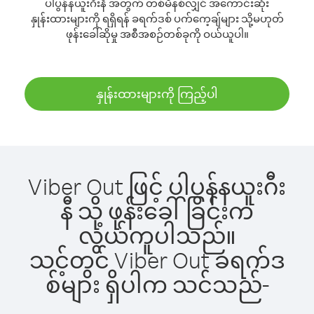
ပါပွန်နယူးဂီးနီ အတွက် တစ်မိနစ်လျှင် အကောင်းဆုံး
နှုန်းထားများကို ရရှိရန် ခရက်ဒစ် ပက်ကေ့ချ်များ သို့မဟုတ်
ဖုန်းခေါ်ဆိုမှု အစီအစဉ်တစ်ခုကို ဝယ်ယူပါ။
နှုန်းထားများကို ကြည့်ပါ
Viber Out ဖြင့် ပါပွန်နယူးဂီး
နီ သို့ ဖုန်းခေါ်ခြင်းက
လွယ်ကူပါသည်။
သင့်တွင် Viber Out ခရက်ဒ
စ်များ ရှိပါက သင်သည်-