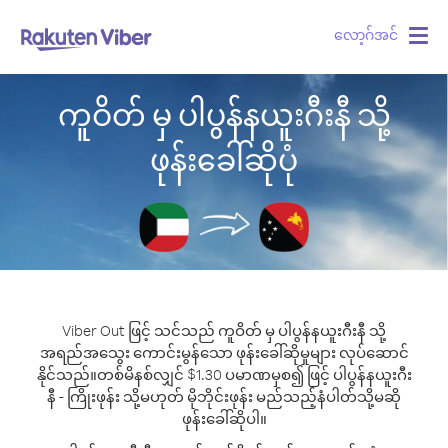
လော့ဂ်အင်
Togg
navig
ကူဝိတ် မှ ပါပွန်နယူးဂီးနီ သို့
ဖုန်းခေါ်ဆိုပုံ
Viber Out ဖြင့် သင်သည် ကူဝိတ် မှ ပါပွန်နယူးဂီးနီ သို့
အရည်အသွေး ကောင်းမွန်သော ဖုန်းခေါ်ဆိုမှုများ လုပ်ဆောင်
နိုင်သည်။
တစ်မိနစ်လျှင် $1.30 ပမာဏမှစ၍ ဖြင့် ပါပွန်နယူးဂီး
နီ - ကြိုးဖုန်း သို့မဟုတ် မိုဘိုင်းဖုန်း မည်သည့်နံပါတ်သို့မဆို
ဖုန်းခေါ်ဆိုပါ။