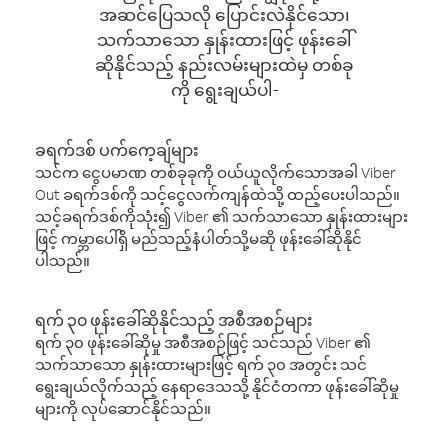
အဆင်ပြေသလို ပြောင်းလဲနိုင်သော၊
သက်သာသော နှုန်းထားဖြင့် ဖုန်းခေါ်
ဆိုနိုင်သည့် နည်းလမ်းများထဲမှ တစ်ခု
ကို ရွေးချယ်ပါ-
ခရက်ဒစ် ပက်ကေ့ချ်များ
သင်က ငွေပမာဏ တစ်ခုခုကို ဝယ်ယူလိုက်သောအခါ Viber
Out ခရက်ဒစ်ကို သင့်ငွေလက်ကျန်ထဲသို့ ထည့်ပေးပါသည်။
သင့်ခရက်ဒစ်ကိုသုံး၍ Viber ၏ သက်သာသော နှုန်းထားများ
ဖြင့် ကမ္ဘာပေါ်ရှိ မည်သည့်နံပါတ်သို့မဆို ဖုန်းခေါ်ဆိုနိုင်
ပါသည်။
ရက် ၃၀ ဖုန်းခေါ်ဆိုနိုင်သည့် အစီအစဉ်များ
ရက် ၃၀ ဖုန်းခေါ်ဆိုမှု အစီအစဉ်ဖြင့် သင်သည် Viber ၏
သက်သာသော နှုန်းထားများဖြင့် ရက် ၃၀ အတွင်း သင်
ရွေးချယ်လိုက်သည့် နေရာဒေသသို့ နိုင်ငံတကာ ဖုန်းခေါ်ဆိုမှု
များကို လုပ်ဆောင်နိုင်သည်။