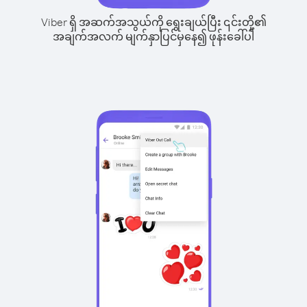
Viber ရှိ အဆက်အသွယ်ကို ရွေးချယ်ပြီး ၎င်းတို့၏
အချက်အလက် မျက်နှာပြင်မှနေ၍ ဖုန်းခေါ်ပါ