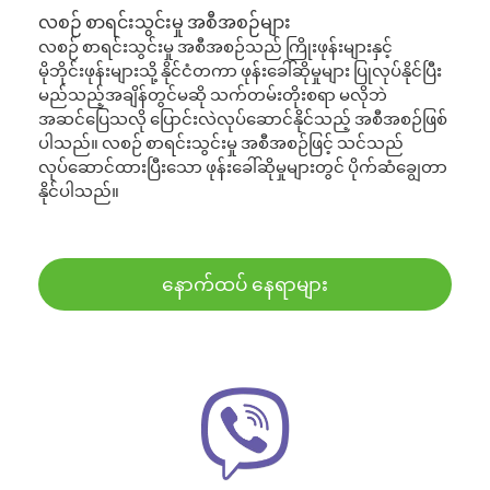
လစဉ် စာရင်းသွင်းမှု အစီအစဉ်များ
လစဉ် စာရင်းသွင်းမှု အစီအစဉ်သည် ကြိုးဖုန်းများနှင့်
မိုဘိုင်းဖုန်းများသို့ နိုင်ငံတကာ ဖုန်းခေါ်ဆိုမှုများ ပြုလုပ်နိုင်ပြီး
မည်သည့်အချိန်တွင်မဆို သက်တမ်းတိုးစရာ မလိုဘဲ
အဆင်ပြေသလို ပြောင်းလဲလုပ်ဆောင်နိုင်သည့် အစီအစဉ်ဖြစ်
ပါသည်။ လစဉ် စာရင်းသွင်းမှု အစီအစဉ်ဖြင့် သင်သည်
လုပ်ဆောင်ထားပြီးသော ဖုန်းခေါ်ဆိုမှုများတွင် ပိုက်ဆံချွေတာ
နိုင်ပါသည်။
နောက်ထပ် နေရာများ