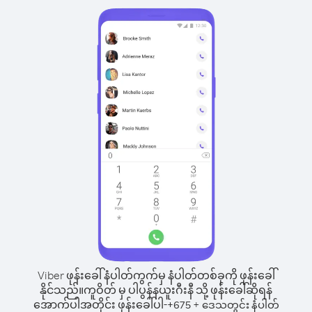
Viber ဖုန်းခေါ်နံပါတ်ကွက်မှ နံပါတ်တစ်ခုကို ဖုန်းခေါ်
နိုင်သည်။
ကူဝိတ် မှ ပါပွန်နယူးဂီးနီ သို့ ဖုန်းခေါ်ဆိုရန်
အောက်ပါအတိုင်း ဖုန်းခေါ်ပါ-
+
+
675
ဒေသတွင်း နံပါတ်