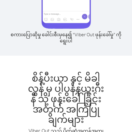
စကားပြောဆိုမှု ခေါင်းစီးမှနေ၍ “Viber Out ဖုန်းခေါ်မှု” ကို
ရွေးပါ
စိန့်ပီးယာ နှင့် မိခါ
လွန် မှ ပါပွန်နယူးဂီး
နီ သို့ ဖုန်းခေါ်ခြင်း
အတွက် အကြံပြု
ချက်များ
Viber Out သည် ပိုက်ဆံအကုန်အကျ