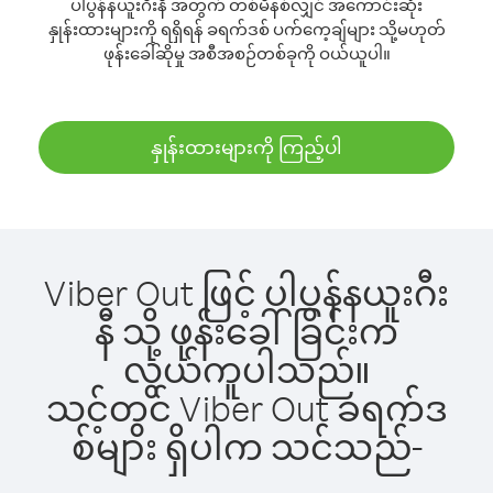
ပါပွန်နယူးဂီးနီ အတွက် တစ်မိနစ်လျှင် အကောင်းဆုံး
နှုန်းထားများကို ရရှိရန် ခရက်ဒစ် ပက်ကေ့ချ်များ သို့မဟုတ်
ဖုန်းခေါ်ဆိုမှု အစီအစဉ်တစ်ခုကို ဝယ်ယူပါ။
နှုန်းထားများကို ကြည့်ပါ
Viber Out ဖြင့် ပါပွန်နယူးဂီး
နီ သို့ ဖုန်းခေါ်ခြင်းက
လွယ်ကူပါသည်။
သင့်တွင် Viber Out ခရက်ဒ
စ်များ ရှိပါက သင်သည်-