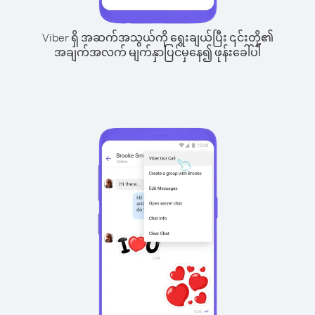
Viber ရှိ အဆက်အသွယ်ကို ရွေးချယ်ပြီး ၎င်းတို့၏
အချက်အလက် မျက်နှာပြင်မှနေ၍ ဖုန်းခေါ်ပါ