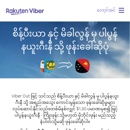
လော့ဂ်အင်
Togg
navig
စိန့်ပီးယာ နှင့် မိခါလွန် မှ ပါပွန်
နယူးဂီးနီ သို့ ဖုန်းခေါ်ဆိုပုံ
Viber Out ဖြင့် သင်သည် စိန့်ပီးယာ နှင့် မိခါလွန် မှ ပါပွန်နယူး
ဂီးနီ သို့ အရည်အသွေး ကောင်းမွန်သော ဖုန်းခေါ်ဆိုမှုများ
လုပ်ဆောင်နိုင်သည်။
တစ်မိနစ်လျှင် $1.30 ပမာဏမှစ၍ ဖြင့်
ပါပွန်နယူးဂီးနီ - ကြိုးဖုန်း သို့မဟုတ် မိုဘိုင်းဖုန်း မည်သည့်
နံပါတ်သို့မဆို ဖုန်းခေါ်ဆိုပါ။