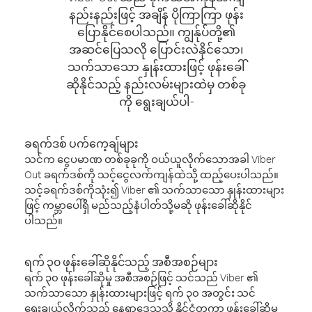
နည်းနည်းဖြင့် အချိန် ပိုကြာကြာ ဖုန်း
ပြောနိုင်စေပါသည်။ ကျွန်ုပ်တို့၏
အဆင်ပြေသလို ပြောင်းလဲနိုင်သော၊
သက်သာသော နှုန်းထားဖြင့် ဖုန်းခေါ်
ဆိုနိုင်သည့် နည်းလမ်းများထဲမှ တစ်ခု
ကို ရွေးချယ်ပါ-
ခရက်ဒစ် ပက်ကေ့ချ်များ
သင်က ငွေပမာဏ တစ်ခုခုကို ဝယ်ယူလိုက်သောအခါ Viber
Out ခရက်ဒစ်ကို သင့်ငွေလက်ကျန်ထဲသို့ ထည့်ပေးပါသည်။
သင့်ခရက်ဒစ်ကိုသုံး၍ Viber ၏ သက်သာသော နှုန်းထားများ
ဖြင့် ကမ္ဘာပေါ်ရှိ မည်သည့်နံပါတ်သို့မဆို ဖုန်းခေါ်ဆိုနိုင်
ပါသည်။
ရက် ၃၀ ဖုန်းခေါ်ဆိုနိုင်သည့် အစီအစဉ်များ
ရက် ၃၀ ဖုန်းခေါ်ဆိုမှု အစီအစဉ်ဖြင့် သင်သည် Viber ၏
သက်သာသော နှုန်းထားများဖြင့် ရက် ၃၀ အတွင်း သင်
ရွေးချယ်လိုက်သည့် နေရာဒေသသို့ နိုင်ငံတကာ ဖုန်းခေါ်ဆိုမှု