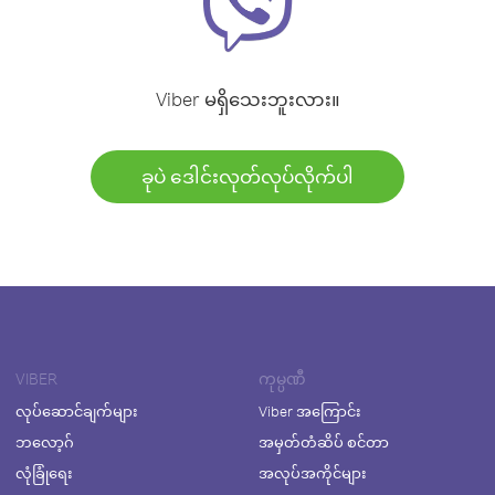
Viber မရှိသေးဘူးလား။
ခုပဲ ဒေါင်းလုတ်လုပ်လိုက်ပါ
VIBER
ကုမ္ပဏီ
လုပ်ဆောင်ချက်များ
Viber အကြောင်း
ဘလော့ဂ်
အမှတ်တံဆိပ် စင်တာ
လုံခြုံရေး
အလုပ်အကိုင်များ