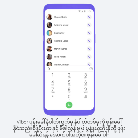
Viber ဖုန်းခေါ်နံပါတ်ကွက်မှ နံပါတ်တစ်ခုကို ဖုန်းခေါ်
နိုင်သည်။
စိန့်ပီးယာ နှင့် မိခါလွန် မှ ပါပွန်နယူးဂီးနီ သို့ ဖုန်း
ခေါ်ဆိုရန် အောက်ပါအတိုင်း ဖုန်းခေါ်ပါ-