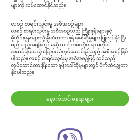
များကို လုပ်ဆောင်နိုင်သည်။
လစဉ် စာရင်းသွင်းမှု အစီအစဉ်များ
လစဉ် စာရင်းသွင်းမှု အစီအစဉ်သည် ကြိုးဖုန်းများနှင့်
မိုဘိုင်းဖုန်းများသို့ နိုင်ငံတကာ ဖုန်းခေါ်ဆိုမှုများ ပြုလုပ်နိုင်ပြီး
မည်သည့်အချိန်တွင်မဆို သက်တမ်းတိုးစရာ မလိုဘဲ
အဆင်ပြေသလို ပြောင်းလဲလုပ်ဆောင်နိုင်သည့် အစီအစဉ်ဖြစ်
ပါသည်။ လစဉ် စာရင်းသွင်းမှု အစီအစဉ်ဖြင့် သင်သည်
လုပ်ဆောင်ထားပြီးသော ဖုန်းခေါ်ဆိုမှုများတွင် ပိုက်ဆံချွေတာ
နိုင်ပါသည်။
နောက်ထပ် နေရာများ