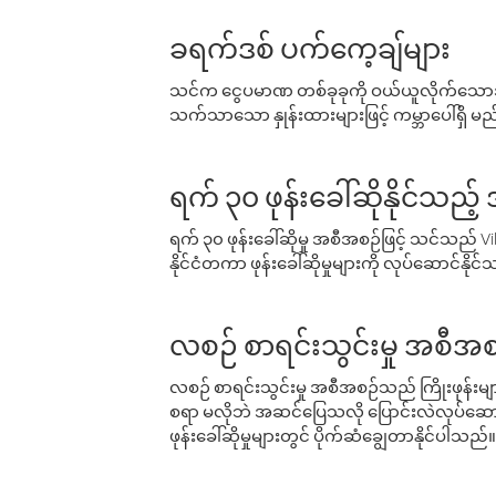
ခရက်ဒစ် ပက်ကေ့ချ်များ
သင်က ငွေပမာဏ တစ်ခုခုကို ဝယ်ယူလိုက်သောအခ
သက်သာသော နှုန်းထားများဖြင့် ကမ္ဘာပေါ်ရှိ မည်သ
ရက် ၃၀ ဖုန်းခေါ်ဆိုနိုင်သည့
ရက် ၃၀ ဖုန်းခေါ်ဆိုမှု အစီအစဉ်ဖြင့် သင်သည
နိုင်ငံတကာ ဖုန်းခေါ်ဆိုမှုများကို လုပ်ဆောင်နိုင
လစဉ် စာရင်းသွင်းမှု အစီအစ
လစဉ် စာရင်းသွင်းမှု အစီအစဉ်သည် ကြိုးဖုန်းများနှင
စရာ မလိုဘဲ အဆင်ပြေသလို ပြောင်းလဲလုပ်ဆောင
ဖုန်းခေါ်ဆိုမှုများတွင် ပိုက်ဆံချွေတာနိုင်ပါသည်။