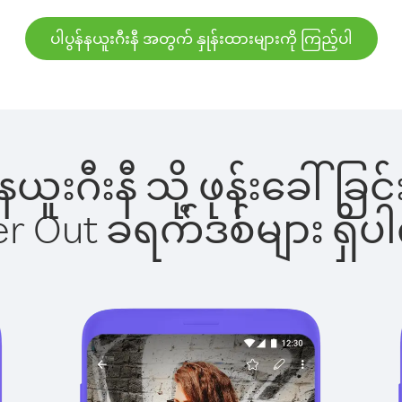
ပါပွန်နယူးဂီးနီ အတွက် နှုန်းထားများကို ကြည့်ပါ
န်နယူးဂီးနီ သို့ ဖုန်းခေ
ber Out ခရက်ဒစ်များ ရှ