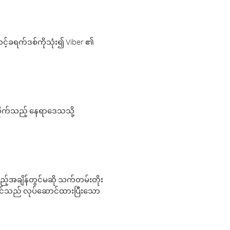
့်ခရက်ဒစ်ကိုသုံး၍ Viber ၏
လိုက်သည့် နေရာဒေသသို့
 မည်သည့်အချိန်တွင်မဆို သက်တမ်းတိုး
 သင်သည် လုပ်ဆောင်ထားပြီးသော