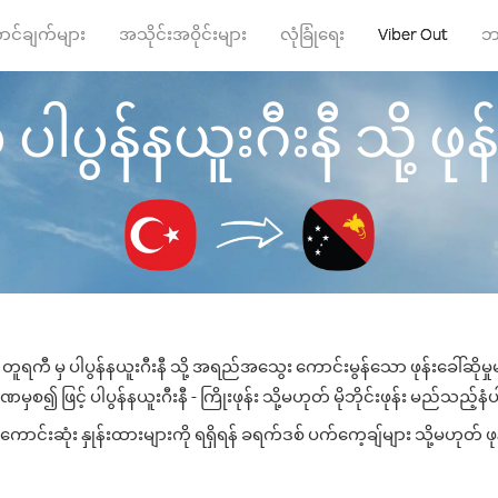
ာင်ချက်များ
အသိုင်းအဝိုင်းများ
လုံခြုံရေး
Viber Out
ဘ
ါပွန်နယူးဂီးနီ သို့ ဖုန်
တူရကီ မှ ပါပွန်နယူးဂီးနီ သို့ အရည်အသွေး ကောင်းမွန်သော ဖုန်းခေါ်ဆိုမှ
ှစ၍ ဖြင့် ပါပွန်နယူးဂီးနီ - ကြိုးဖုန်း သို့မဟုတ် မိုဘိုင်းဖုန်း မည်သည့်နံပါ
ောင်းဆုံး နှုန်းထားများကို ရရှိရန် ခရက်ဒစ် ပက်ကေ့ချ်များ သို့မဟုတ် ဖ