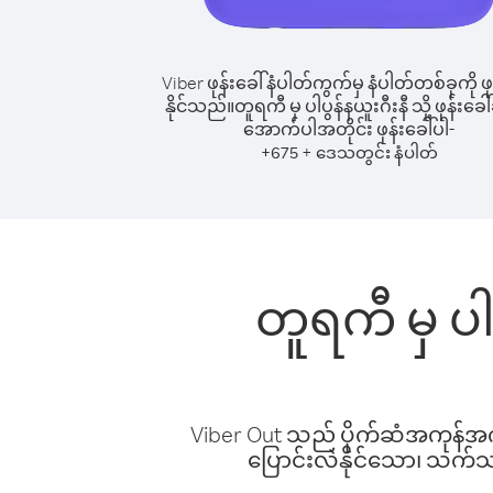
Viber ဖုန်းခေါ်နံပါတ်ကွက်မှ နံပါတ်တစ်ခုကို ဖု
နိုင်သည်။
တူရကီ မှ ပါပွန်နယူးဂီးနီ သို့ ဖုန်းခေါ်
အောက်ပါအတိုင်း ဖုန်းခေါ်ပါ-
+
+
675
ဒေသတွင်း နံပါတ်
တူရကီ မှ ပါပ
Viber Out သည် ပိုက်ဆံအကုန်အကျ 
ပြောင်းလဲနိုင်သော၊ သက်သာသ