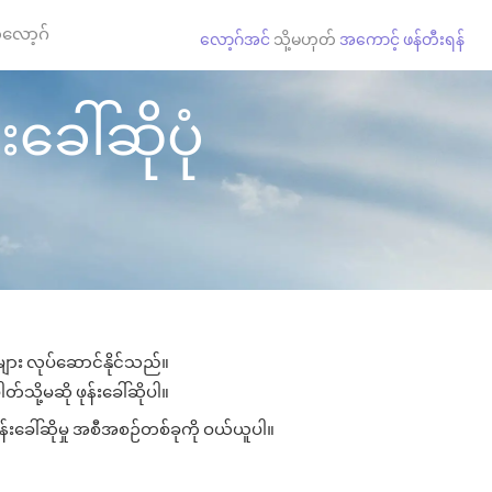
လော့ဂ်
လော့ဂ်အင်
သို့မဟုတ်
အကောင့် ဖန်တီးရန်
းခေါ်ဆိုပုံ
ုများ လုပ်ဆောင်နိုင်သည်။
တ်သို့မဆို ဖုန်းခေါ်ဆိုပါ။
ုန်းခေါ်ဆိုမှု အစီအစဉ်တစ်ခုကို ဝယ်ယူပါ။