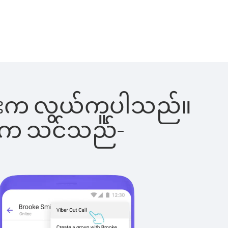
ါ်ခြင်းက လွယ်ကူပါသည်။
ိပါက သင်သည်-