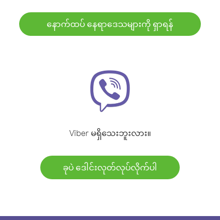
နောက်ထပ် နေရာဒေသများကို ရှာရန်
Viber မရှိသေးဘူးလား။
ခုပဲ ဒေါင်းလုတ်လုပ်လိုက်ပါ