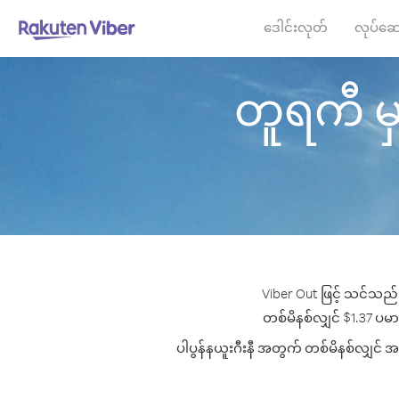
ဒေါင်းလုတ်
လုပ်ဆေ
တူရကီ မှ ပ
Viber Out ဖြင့် သင်သည် 
တစ်မိနစ်လျှင် $1.37 ပမာဏမ
ပါပွန်နယူးဂီးနီ အတွက် တစ်မိနစ်လျှင် အက