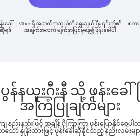
န်းခေါ်
Viber ရှိ အဆက်အသွယ်ကို ရွေးချယ်ပြီး ၎င်းတို့၏
စကားပ
ဆိုရန်
အချက်အလက် မျက်နှာပြင်မှနေ၍ ဖုန်းခေါ်ပါ
ွန်နယူးဂီးနီ သို့ ဖုန်းခ
အကြံပြုချက်များ
နည်းနည်းဖြင့် အချိန် ပိုကြာကြာ ဖုန်းပြောနိုင်စေပ
ော နှုန်းထားဖြင့် ဖုန်းခေါ်ဆိုနိုင်သည့် နည်းလမ်းမျာ