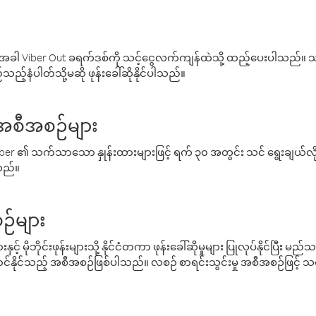
ါ Viber Out ခရက်ဒစ်ကို သင့်ငွေလက်ကျန်ထဲသို့ ထည့်ပေးပါသည်။ သင
ည့်နံပါတ်သို့မဆို ဖုန်းခေါ်ဆိုနိုင်ပါသည်။
် အစီအစဉ်များ
် Viber ၏ သက်သာသော နှုန်းထားများဖြင့် ရက် ၃၀ အတွင်း သင် ရွေးချယ်
်သည်။
ဉ်များ
့် မိုဘိုင်းဖုန်းများသို့ နိုင်ငံတကာ ဖုန်းခေါ်ဆိုမှုများ ပြုလုပ်နိုင်ပြီး
်နိုင်သည့် အစီအစဉ်ဖြစ်ပါသည်။ လစဉ် စာရင်းသွင်းမှု အစီအစဉ်ဖြင့်