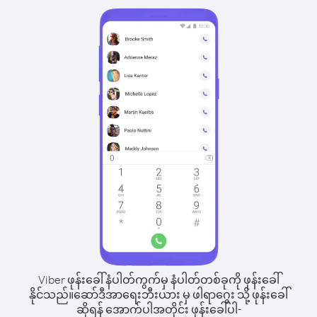
Viber ဖုန်းခေါ်နံပါတ်ကွက်မှ နံပါတ်တစ်ခုကို ဖုန်းခေါ်
နိုင်သည်။
ဆော်ဒီအာရေးဘီးယား မှ ဖါရာဂွေး သို့ ဖုန်းခေါ်
ဆိုရန် အောက်ပါအတိုင်း ဖုန်းခေါ်ပါ-