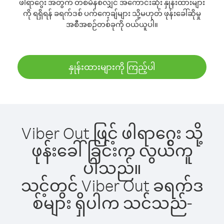
ဖါရာဂွေး အတွက် တစ်မိနစ်လျှင် အကောင်းဆုံး နှုန်းထားများ
ကို ရရှိရန် ခရက်ဒစ် ပက်ကေ့ချ်များ သို့မဟုတ် ဖုန်းခေါ်ဆိုမှု
အစီအစဉ်တစ်ခုကို ဝယ်ယူပါ။
နှုန်းထားများကို ကြည့်ပါ
Viber Out ဖြင့် ဖါရာဂွေး သို့
ဖုန်းခေါ်ခြင်းက လွယ်ကူ
ပါသည်။
သင့်တွင် Viber Out ခရက်ဒ
စ်များ ရှိပါက သင်သည်-