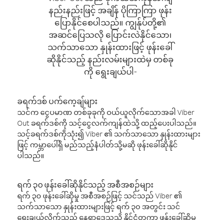
နည်းနည်းဖြင့် အချိန် ပိုကြာကြာ ဖုန်း
ပြောနိုင်စေပါသည်။ ကျွန်ုပ်တို့၏
အဆင်ပြေသလို ပြောင်းလဲနိုင်သော၊
သက်သာသော နှုန်းထားဖြင့် ဖုန်းခေါ်
ဆိုနိုင်သည့် နည်းလမ်းများထဲမှ တစ်ခု
ကို ရွေးချယ်ပါ-
ခရက်ဒစ် ပက်ကေ့ချ်များ
သင်က ငွေပမာဏ တစ်ခုခုကို ဝယ်ယူလိုက်သောအခါ Viber
Out ခရက်ဒစ်ကို သင့်ငွေလက်ကျန်ထဲသို့ ထည့်ပေးပါသည်။
သင့်ခရက်ဒစ်ကိုသုံး၍ Viber ၏ သက်သာသော နှုန်းထားများ
ဖြင့် ကမ္ဘာပေါ်ရှိ မည်သည့်နံပါတ်သို့မဆို ဖုန်းခေါ်ဆိုနိုင်
ပါသည်။
ရက် ၃၀ ဖုန်းခေါ်ဆိုနိုင်သည့် အစီအစဉ်များ
ရက် ၃၀ ဖုန်းခေါ်ဆိုမှု အစီအစဉ်ဖြင့် သင်သည် Viber ၏
သက်သာသော နှုန်းထားများဖြင့် ရက် ၃၀ အတွင်း သင်
ရွေးချယ်လိုက်သည့် နေရာဒေသသို့ နိုင်ငံတကာ ဖုန်းခေါ်ဆိုမှု