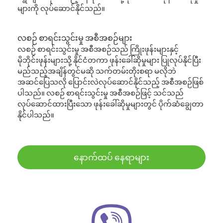
များကို လုပ်ဆောင်နိုင်သည်။
လစဉ် စာရင်းသွင်းမှု အစီအစဉ်များ
လစဉ် စာရင်းသွင်းမှု အစီအစဉ်သည် ကြိုးဖုန်းများနှင့်
မိုဘိုင်းဖုန်းများသို့ နိုင်ငံတကာ ဖုန်းခေါ်ဆိုမှုများ ပြုလုပ်နိုင်ပြီး
မည်သည့်အချိန်တွင်မဆို သက်တမ်းတိုးစရာ မလိုဘဲ
အဆင်ပြေသလို ပြောင်းလဲလုပ်ဆောင်နိုင်သည့် အစီအစဉ်ဖြစ်
ပါသည်။ လစဉ် စာရင်းသွင်းမှု အစီအစဉ်ဖြင့် သင်သည်
လုပ်ဆောင်ထားပြီးသော ဖုန်းခေါ်ဆိုမှုများတွင် ပိုက်ဆံချွေတာ
နိုင်ပါသည်။
နောက်ထပ် နေရာများ