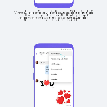
Viber ရှိ အဆက်အသွယ်ကို ရွေးချယ်ပြီး ၎င်းတို့၏
အချက်အလက် မျက်နှာပြင်မှနေ၍ ဖုန်းခေါ်ပါ