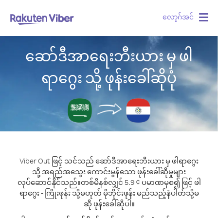
လော့ဂ်အင်
Togg
navig
ဆော်ဒီအာရေးဘီးယား မှ ဖါ
ရာဂွေး သို့ ဖုန်းခေါ်ဆိုပုံ
Viber Out ဖြင့် သင်သည် ဆော်ဒီအာရေးဘီးယား မှ ဖါရာဂွေး
သို့ အရည်အသွေး ကောင်းမွန်သော ဖုန်းခေါ်ဆိုမှုများ
လုပ်ဆောင်နိုင်သည်။
တစ်မိနစ်လျှင် 5.9 ¢ ပမာဏမှစ၍ ဖြင့် ဖါ
ရာဂွေး - ကြိုးဖုန်း သို့မဟုတ် မိုဘိုင်းဖုန်း မည်သည့်နံပါတ်သို့မ
ဆို ဖုန်းခေါ်ဆိုပါ။