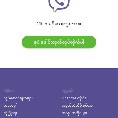
Viber မရှိသေးဘူးလား။
ခုပဲ ဒေါင်းလုတ်လုပ်လိုက်ပါ
VIBER
ကုမ္ပဏီ
လုပ်ဆောင်ချက်များ
Viber အကြောင်း
ဘလော့ဂ်
အမှတ်တံဆိပ် စင်တာ
လုံခြုံရေး
အလုပ်အကိုင်များ