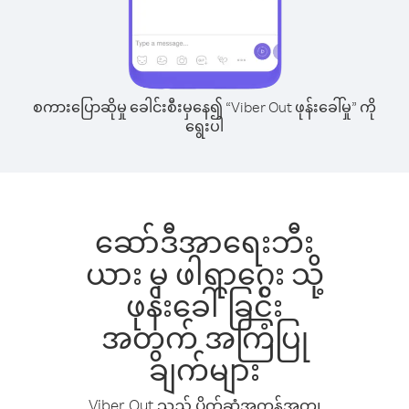
စကားပြောဆိုမှု ခေါင်းစီးမှနေ၍ “Viber Out ဖုန်းခေါ်မှု” ကို
ရွေးပါ
ဆော်ဒီအာရေးဘီး
ယား မှ ဖါရာဂွေး သို့
ဖုန်းခေါ်ခြင်း
အတွက် အကြံပြု
ချက်များ
Viber Out သည် ပိုက်ဆံအကုန်အကျ