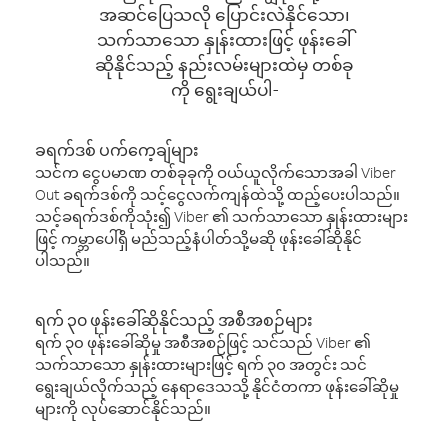
အဆင်ပြေသလို ပြောင်းလဲနိုင်သော၊
သက်သာသော နှုန်းထားဖြင့် ဖုန်းခေါ်
ဆိုနိုင်သည့် နည်းလမ်းများထဲမှ တစ်ခု
ကို ရွေးချယ်ပါ-
ခရက်ဒစ် ပက်ကေ့ချ်များ
သင်က ငွေပမာဏ တစ်ခုခုကို ဝယ်ယူလိုက်သောအခါ Viber
Out ခရက်ဒစ်ကို သင့်ငွေလက်ကျန်ထဲသို့ ထည့်ပေးပါသည်။
သင့်ခရက်ဒစ်ကိုသုံး၍ Viber ၏ သက်သာသော နှုန်းထားများ
ဖြင့် ကမ္ဘာပေါ်ရှိ မည်သည့်နံပါတ်သို့မဆို ဖုန်းခေါ်ဆိုနိုင်
ပါသည်။
ရက် ၃၀ ဖုန်းခေါ်ဆိုနိုင်သည့် အစီအစဉ်များ
ရက် ၃၀ ဖုန်းခေါ်ဆိုမှု အစီအစဉ်ဖြင့် သင်သည် Viber ၏
သက်သာသော နှုန်းထားများဖြင့် ရက် ၃၀ အတွင်း သင်
ရွေးချယ်လိုက်သည့် နေရာဒေသသို့ နိုင်ငံတကာ ဖုန်းခေါ်ဆိုမှု
များကို လုပ်ဆောင်နိုင်သည်။