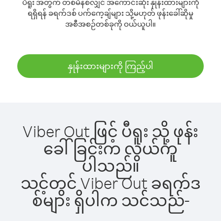
ပီရူး အတွက် တစ်မိနစ်လျှင် အကောင်းဆုံး နှုန်းထားများကို
ရရှိရန် ခရက်ဒစ် ပက်ကေ့ချ်များ သို့မဟုတ် ဖုန်းခေါ်ဆိုမှု
အစီအစဉ်တစ်ခုကို ဝယ်ယူပါ။
နှုန်းထားများကို ကြည့်ပါ
Viber Out ဖြင့် ပီရူး သို့ ဖုန်း
ခေါ်ခြင်းက လွယ်ကူ
ပါသည်။
သင့်တွင် Viber Out ခရက်ဒ
စ်များ ရှိပါက သင်သည်-