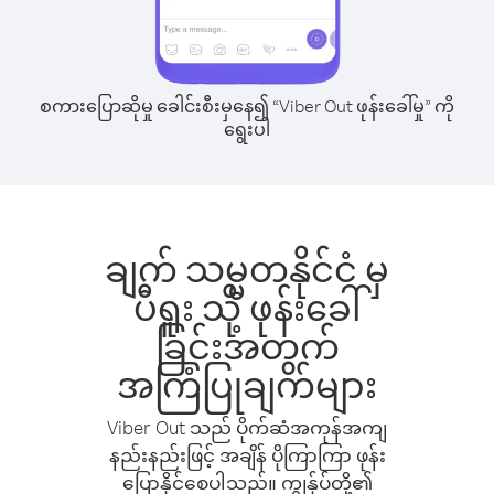
စကားပြောဆိုမှု ခေါင်းစီးမှနေ၍ “Viber Out ဖုန်းခေါ်မှု” ကို
ရွေးပါ
ချက် သမ္မတနိုင်ငံ မှ
ပီရူး သို့ ဖုန်းခေါ်
ခြင်းအတွက်
အကြံပြုချက်များ
Viber Out သည် ပိုက်ဆံအကုန်အကျ
နည်းနည်းဖြင့် အချိန် ပိုကြာကြာ ဖုန်း
ပြောနိုင်စေပါသည်။ ကျွန်ုပ်တို့၏