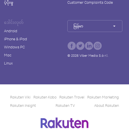
ပံ့ပိုးမှု
Customer Complaints Code
ဒေါင်းလုတ်
မြန်မာ
Android
iPhone & iPad
Windows PC
Mac
©
2026
Viber Media S.à r.l.
Linux
Rakuten Viki
Rakuten Kobo
Rakuten Travel
Rakuten Marketing
Rakuten Insight
Rakuten TV
About Rakuten