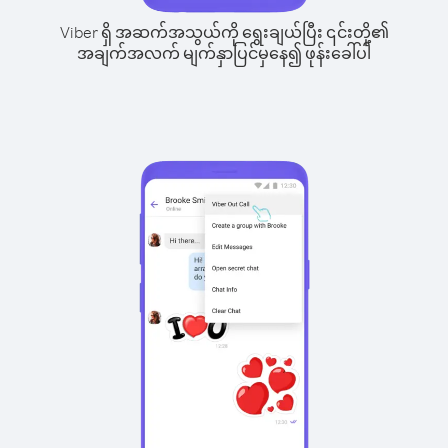
Viber ရှိ အဆက်အသွယ်ကို ရွေးချယ်ပြီး ၎င်းတို့၏
အချက်အလက် မျက်နှာပြင်မှနေ၍ ဖုန်းခေါ်ပါ