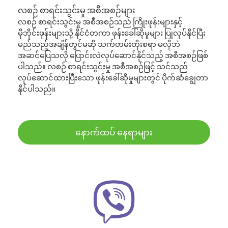
လစဉ် စာရင်းသွင်းမှု အစီအစဉ်များ
လစဉ် စာရင်းသွင်းမှု အစီအစဉ်သည် ကြိုးဖုန်းများနှင့်
မိုဘိုင်းဖုန်းများသို့ နိုင်ငံတကာ ဖုန်းခေါ်ဆိုမှုများ ပြုလုပ်နိုင်ပြီး
မည်သည့်အချိန်တွင်မဆို သက်တမ်းတိုးစရာ မလိုဘဲ
အဆင်ပြေသလို ပြောင်းလဲလုပ်ဆောင်နိုင်သည့် အစီအစဉ်ဖြစ်
ပါသည်။ လစဉ် စာရင်းသွင်းမှု အစီအစဉ်ဖြင့် သင်သည်
လုပ်ဆောင်ထားပြီးသော ဖုန်းခေါ်ဆိုမှုများတွင် ပိုက်ဆံချွေတာ
နိုင်ပါသည်။
နောက်ထပ် နေရာများ