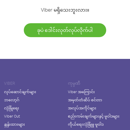
Viber မရှိသေးဘူးလား။
ခုပဲ ဒေါင်းလုတ်လုပ်လိုက်ပါ
VIBER
ကုမ္ပဏီ
လုပ်ဆောင်ချက်များ
Viber အကြောင်း
ဘလော့ဂ်
အမှတ်တံဆိပ် စင်တာ
လုံခြုံရေး
အလုပ်အကိုင်များ
Viber Out
စည်းကမ်းချက်များနှင့် မူဝါဒများ
နှုန်းထားများ
ကိုယ်ရေးလုံခြုံမှု မူဝါဒ