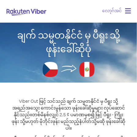
လော့ဂ်အင်
Togg
navig
ချက် သမ္မတနိုင်ငံ မှ ပီရူး သို့
ဖုန်းခေါ်ဆိုပုံ
Viber Out ဖြင့် သင်သည် ချက် သမ္မတနိုင်ငံ မှ ပီရူး သို့
အရည်အသွေး ကောင်းမွန်သော ဖုန်းခေါ်ဆိုမှုများ လုပ်ဆောင်
နိုင်သည်။
တစ်မိနစ်လျှင် 2.5 ¢ ပမာဏမှစ၍ ဖြင့် ပီရူး - ကြိုး
ဖုန်း သို့မဟုတ် မိုဘိုင်းဖုန်း မည်သည့်နံပါတ်သို့မဆို ဖုန်းခေါ်ဆို
ပါ။