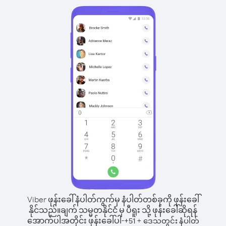
Viber ဖုန်းခေါ်နံပါတ်ကွက်မှ နံပါတ်တစ်ခုကို ဖုန်းခေါ်
နိုင်သည်။
ချက် သမ္မတနိုင်ငံ မှ ပီရူး သို့ ဖုန်းခေါ်ဆိုရန်
အောက်ပါအတိုင်း ဖုန်းခေါ်ပါ-
+
+
51
ဒေသတွင်း နံပါတ်