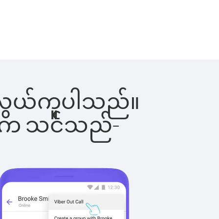
်းက လွယ်ကူပါသည်။
ိပါက သင်သည်-