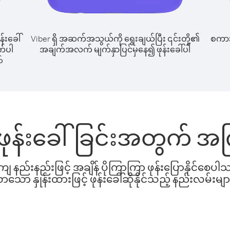
န်းခေါ်
Viber ရှိ အဆက်အသွယ်ကို ရွေးချယ်ပြီး ၎င်းတို့၏
စကားပ
ာက်ပါ
အချက်အလက် မျက်နှာပြင်မှနေ၍ ဖုန်းခေါ်ပါ
်
ို့ ဖုန်းခေါ်ခြင်းအတွက် 
နည်းနည်းဖြင့် အချိန် ပိုကြာကြာ ဖုန်းပြောနိုင်စေပ
ော နှုန်းထားဖြင့် ဖုန်းခေါ်ဆိုနိုင်သည့် နည်းလမ်းမျာ