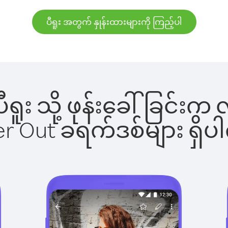
ပီရူး အတွက် နှုန်းထားများကို ကြည့်ပါ
 ပီရူး သို့ ဖုန်းခေါ်ခြင
ber Out ခရက်ဒစ်များ ရှ