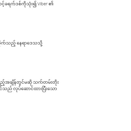
့်ခရက်ဒစ်ကိုသုံး၍ Viber ၏
လိုက်သည့် နေရာဒေသသို့
 မည်သည့်အချိန်တွင်မဆို သက်တမ်းတိုး
 သင်သည် လုပ်ဆောင်ထားပြီးသော