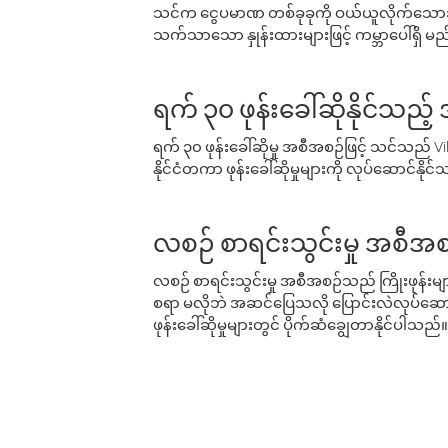
သင်က ငွေပမာဏ တစ်ခုခုကို ဝယ်ယူလိုက်သောအခ
သက်သာသော နှုန်းထားများဖြင့် ကမ္ဘာပေါ်ရှိ မည်သ
ရက် ၃၀ ဖုန်းခေါ်ဆိုနိုင်သည့
ရက် ၃၀ ဖုန်းခေါ်ဆိုမှု အစီအစဉ်ဖြင့် သင်သည
နိုင်ငံတကာ ဖုန်းခေါ်ဆိုမှုများကို လုပ်ဆောင်နိုင
လစဉ် စာရင်းသွင်းမှု အစီအစ
လစဉ် စာရင်းသွင်းမှု အစီအစဉ်သည် ကြိုးဖုန်းများနှင
စရာ မလိုဘဲ အဆင်ပြေသလို ပြောင်းလဲလုပ်ဆောင
ဖုန်းခေါ်ဆိုမှုများတွင် ပိုက်ဆံချွေတာနိုင်ပါသည်။