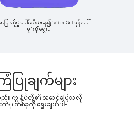
ြောဆိုမှု ခေါင်းစီးမှနေ၍ “Viber Out ဖုန်းခေါ်
မှု” ကို ရွေးပါ
အကြံပြုချက်များ
ါသည်။ ကျွန်ုပ်တို့၏ အဆင်ပြေသလို
းထဲမှ တစ်ခုကို ရွေးချယ်ပါ-