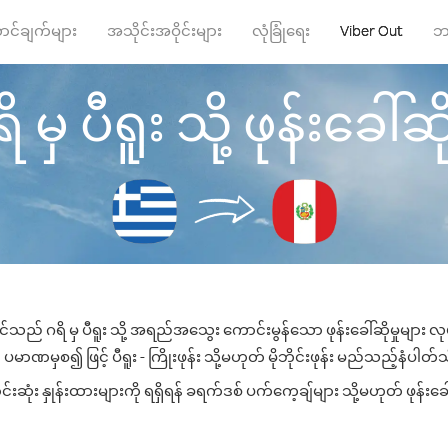
ာင်ချက်များ
အသိုင်းအဝိုင်းများ
လုံခြုံရေး
Viber Out
ဘ
ိ မှ ပီရူး သို့ ဖုန်းခေါ်ဆို
င်သည် ဂရိ မှ ပီရူး သို့ အရည်အသွေး ကောင်းမွန်သော ဖုန်းခေါ်ဆိုမှုများ 
ပမာဏမှစ၍ ဖြင့် ပီရူး - ကြိုးဖုန်း သို့မဟုတ် မိုဘိုင်းဖုန်း မည်သည့်နံပါတ်သို
ဆုံး နှုန်းထားများကို ရရှိရန် ခရက်ဒစ် ပက်ကေ့ချ်များ သို့မဟုတ် ဖုန်းခ