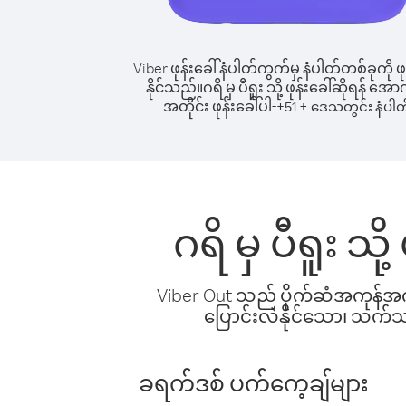
Viber ဖုန်းခေါ်နံပါတ်ကွက်မှ နံပါတ်တစ်ခုကို ဖု
နိုင်သည်။
ဂရိ မှ ပီရူး သို့ ဖုန်းခေါ်ဆိုရန် အေ
အတိုင်း ဖုန်းခေါ်ပါ-
+
+
51
ဒေသတွင်း နံပါတ
ဂရိ မှ ပီရူး သ
Viber Out သည် ပိုက်ဆံအကုန်အကျ 
ပြောင်းလဲနိုင်သော၊ သက်သာသ
ခရက်ဒစ် ပက်ကေ့ချ်များ