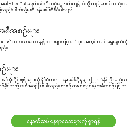
ါ Viber Out ခရက်ဒစ်ကို သင့်ငွေလက်ကျန်ထဲသို့ ထည့်ပေးပါသည်။ သင
ည့်နံပါတ်သို့မဆို ဖုန်းခေါ်ဆိုနိုင်ပါသည်။
် အစီအစဉ်များ
် Viber ၏ သက်သာသော နှုန်းထားများဖြင့် ရက် ၃၀ အတွင်း သင် ရွေးချယ်
်သည်။
ဉ်များ
့် မိုဘိုင်းဖုန်းများသို့ နိုင်ငံတကာ ဖုန်းခေါ်ဆိုမှုများ ပြုလုပ်နိုင်ပြီး
်နိုင်သည့် အစီအစဉ်ဖြစ်ပါသည်။ လစဉ် စာရင်းသွင်းမှု အစီအစဉ်ဖြင့်
နောက်ထပ် နေရာဒေသများကို ရှာရန်