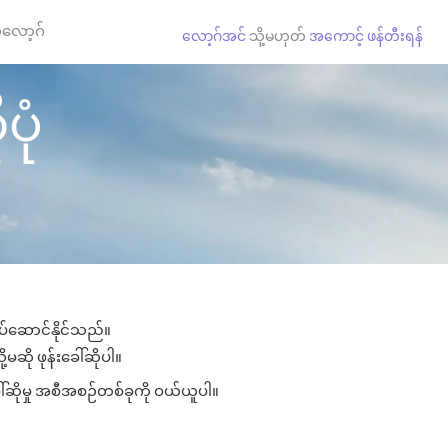
လော့ဂ်
လော့ဂ်အင်
သို့မဟုတ်
အကောင့် ဖန်တီးရန်
ပုံ
လုပ်ဆောင်နိုင်သည်။
့မဆို ဖုန်းခေါ်ဆိုပါ။
ေါ်ဆိုမှု အစီအစဉ်တစ်ခုကို ဝယ်ယူပါ။