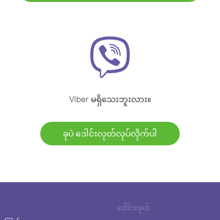
Viber မရှိသေးဘူးလား။
ခုပဲ ဒေါင်းလုတ်လုပ်လိုက်ပါ
ဒေါင်းလုတ်