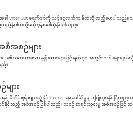
ါ Viber Out ခရက်ဒစ်ကို သင့်ငွေလက်ကျန်ထဲသို့ ထည့်ပေးပါသည်။ သင
ည့်နံပါတ်သို့မဆို ဖုန်းခေါ်ဆိုနိုင်ပါသည်။
် အစီအစဉ်များ
် Viber ၏ သက်သာသော နှုန်းထားများဖြင့် ရက် ၃၀ အတွင်း သင် ရွေးချယ်
်သည်။
ဉ်များ
့် မိုဘိုင်းဖုန်းများသို့ နိုင်ငံတကာ ဖုန်းခေါ်ဆိုမှုများ ပြုလုပ်နိုင်ပြီး
်နိုင်သည့် အစီအစဉ်ဖြစ်ပါသည်။ လစဉ် စာရင်းသွင်းမှု အစီအစဉ်ဖြင့်