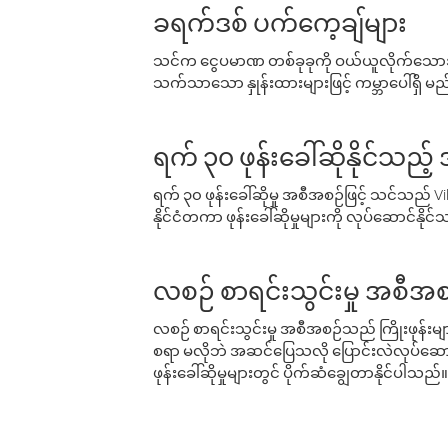
ခရက်ဒစ် ပက်ကေ့ချ်များ
သင်က ငွေပမာဏ တစ်ခုခုကို ဝယ်ယူလိုက်သောအခ
သက်သာသော နှုန်းထားများဖြင့် ကမ္ဘာပေါ်ရှိ မည်သ
ရက် ၃၀ ဖုန်းခေါ်ဆိုနိုင်သည့
ရက် ၃၀ ဖုန်းခေါ်ဆိုမှု အစီအစဉ်ဖြင့် သင်သည
နိုင်ငံတကာ ဖုန်းခေါ်ဆိုမှုများကို လုပ်ဆောင်နိုင
လစဉ် စာရင်းသွင်းမှု အစီအစ
လစဉ် စာရင်းသွင်းမှု အစီအစဉ်သည် ကြိုးဖုန်းများနှင
စရာ မလိုဘဲ အဆင်ပြေသလို ပြောင်းလဲလုပ်ဆောင
ဖုန်းခေါ်ဆိုမှုများတွင် ပိုက်ဆံချွေတာနိုင်ပါသည်။