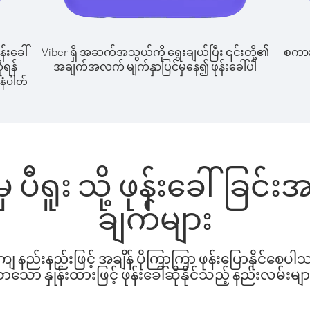
န်းခေါ်
Viber ရှိ အဆက်အသွယ်ကို ရွေးချယ်ပြီး ၎င်းတို့၏
စကားပ
ိုရန်
အချက်အလက် မျက်နှာပြင်မှနေ၍ ဖုန်းခေါ်ပါ
နံပါတ်
 ပီရူး သို့ ဖုန်းခေါ်ခြင
ချက်များ
နည်းနည်းဖြင့် အချိန် ပိုကြာကြာ ဖုန်းပြောနိုင်စေပ
ော နှုန်းထားဖြင့် ဖုန်းခေါ်ဆိုနိုင်သည့် နည်းလမ်းမျာ