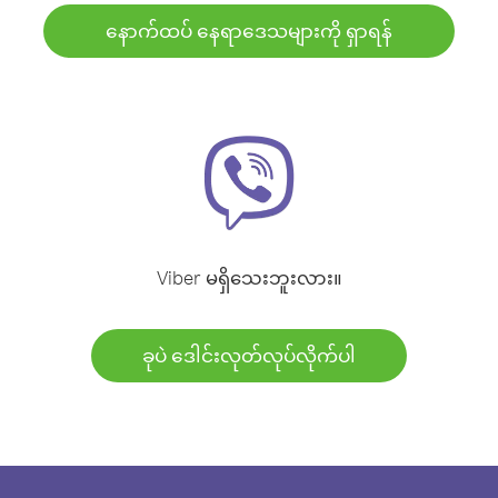
နောက်ထပ် နေရာဒေသများကို ရှာရန်
Viber မရှိသေးဘူးလား။
ခုပဲ ဒေါင်းလုတ်လုပ်လိုက်ပါ