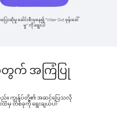
ြောဆိုမှု ခေါင်းစီးမှနေ၍ “Viber Out ဖုန်းခေါ်
မှု” ကို ရွေးပါ
်းအတွက် အကြံပြု
ါသည်။ ကျွန်ုပ်တို့၏ အဆင်ပြေသလို
းထဲမှ တစ်ခုကို ရွေးချယ်ပါ-