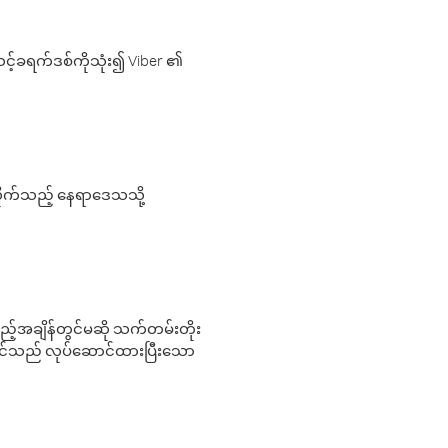
့်ခရက်ဒစ်ကိုသုံး၍ Viber ၏
လိုက်သည့် နေရာဒေသသို့
 မည်သည့်အချိန်တွင်မဆို သက်တမ်းတိုး
 သင်သည် လုပ်ဆောင်ထားပြီးသော