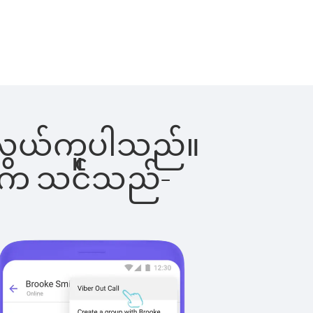
်းက လွယ်ကူပါသည်။
ိပါက သင်သည်-