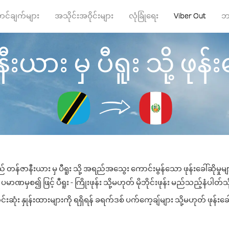
ာင်ချက်များ
အသိုင်းအဝိုင်းများ
လုံခြုံရေး
Viber Out
ဘ
ယား မှ ပီရူး သို့ ဖုန်းခ
် တန်ဇာနီးယား မှ ပီရူး သို့ အရည်အသွေး ကောင်းမွန်သော ဖုန်းခေါ်ဆိုမှုမ
ပမာဏမှစ၍ ဖြင့် ပီရူး - ကြိုးဖုန်း သို့မဟုတ် မိုဘိုင်းဖုန်း မည်သည့်နံပါတ်သို
ဆုံး နှုန်းထားများကို ရရှိရန် ခရက်ဒစ် ပက်ကေ့ချ်များ သို့မဟုတ် ဖုန်းခ