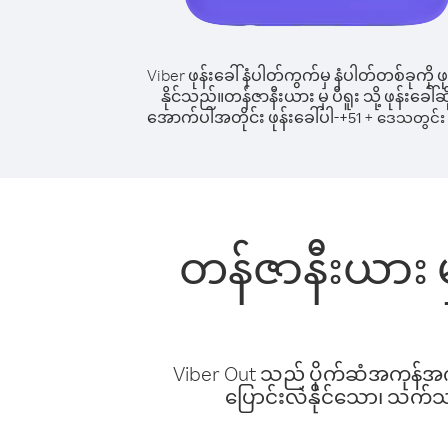
Viber ဖုန်းခေါ်နံပါတ်ကွက်မှ နံပါတ်တစ်ခုကို ဖု
နိုင်သည်။
တန်ဇာနီးယား မှ ပီရူး သို့ ဖုန်းခေါ်ဆ
အောက်ပါအတိုင်း ဖုန်းခေါ်ပါ-
+
+
51
ဒေသတွင်း 
တန်ဇာနီးယား မှ
Viber Out သည် ပိုက်ဆံအကုန်အကျ 
ပြောင်းလဲနိုင်သော၊ သက်သာသ