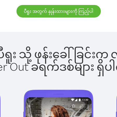
ပီရူး အတွက် နှုန်းထားများကို ကြည့်ပါ
 ပီရူး သို့ ဖုန်းခေါ်ခြင
ber Out ခရက်ဒစ်များ ရှ