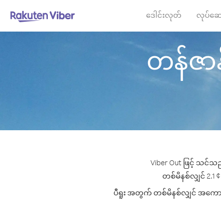
ဒေါင်းလုတ်
လုပ်ဆေ
တန်ဇာနီး
Viber Out ဖြင့် သင်သည
တစ်မိနစ်လျှင် 2.1 ¢ 
ပီရူး အတွက် တစ်မိနစ်လျှင် အကောင်း