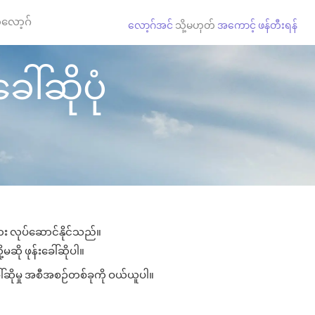
လော့ဂ်
လော့ဂ်အင်
သို့မဟုတ်
အကောင့် ဖန်တီးရန်
ေါ်ဆိုပုံ
ျား လုပ်ဆောင်နိုင်သည်။
့မဆို ဖုန်းခေါ်ဆိုပါ။
ေါ်ဆိုမှု အစီအစဉ်တစ်ခုကို ဝယ်ယူပါ။