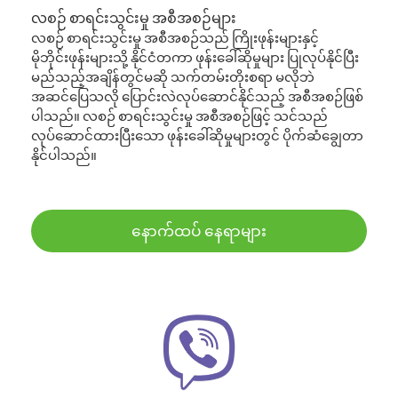
လစဉ် စာရင်းသွင်းမှု အစီအစဉ်များ
လစဉ် စာရင်းသွင်းမှု အစီအစဉ်သည် ကြိုးဖုန်းများနှင့်
မိုဘိုင်းဖုန်းများသို့ နိုင်ငံတကာ ဖုန်းခေါ်ဆိုမှုများ ပြုလုပ်နိုင်ပြီး
မည်သည့်အချိန်တွင်မဆို သက်တမ်းတိုးစရာ မလိုဘဲ
အဆင်ပြေသလို ပြောင်းလဲလုပ်ဆောင်နိုင်သည့် အစီအစဉ်ဖြစ်
ပါသည်။ လစဉ် စာရင်းသွင်းမှု အစီအစဉ်ဖြင့် သင်သည်
လုပ်ဆောင်ထားပြီးသော ဖုန်းခေါ်ဆိုမှုများတွင် ပိုက်ဆံချွေတာ
နိုင်ပါသည်။
နောက်ထပ် နေရာများ