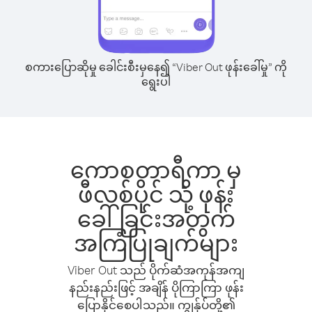
စကားပြောဆိုမှု ခေါင်းစီးမှနေ၍ “Viber Out ဖုန်းခေါ်မှု” ကို
ရွေးပါ
ကောစတာရီကာ မှ
ဖီလစ်ပိုင် သို့ ဖုန်း
ခေါ်ခြင်းအတွက်
အကြံပြုချက်များ
Viber Out သည် ပိုက်ဆံအကုန်အကျ
နည်းနည်းဖြင့် အချိန် ပိုကြာကြာ ဖုန်း
ပြောနိုင်စေပါသည်။ ကျွန်ုပ်တို့၏