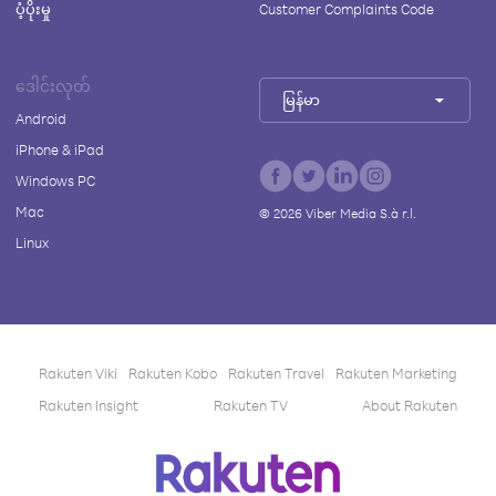
ပံ့ပိုးမှု
Customer Complaints Code
ဒေါင်းလုတ်
မြန်မာ
Android
iPhone & iPad
Windows PC
Mac
©
2026
Viber Media S.à r.l.
Linux
Rakuten Viki
Rakuten Kobo
Rakuten Travel
Rakuten Marketing
Rakuten Insight
Rakuten TV
About Rakuten