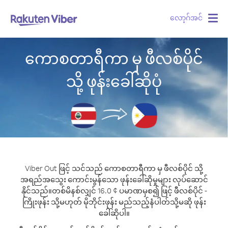
လော့ဂ်အင်
Togg
navig
ကောစတာရီကာ မှ ဖီလစ်ပိုင်
သို့ ဖုန်းခေါ်ဆိုပုံ
Viber Out ဖြင့် သင်သည် ကောစတာရီကာ မှ ဖီလစ်ပိုင် သို့
အရည်အသွေး ကောင်းမွန်သော ဖုန်းခေါ်ဆိုမှုများ လုပ်ဆောင်
နိုင်သည်။
တစ်မိနစ်လျှင် 16.0 ¢ ပမာဏမှစ၍ ဖြင့် ဖီလစ်ပိုင် -
ကြိုးဖုန်း သို့မဟုတ် မိုဘိုင်းဖုန်း မည်သည့်နံပါတ်သို့မဆို ဖုန်း
ခေါ်ဆိုပါ။