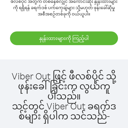
ဖီလစ်ပိုင် အတွက် တစ်မိနစ်လျှင် အကောင်းဆုံး နှုန်းထားများ
ကို ရရှိရန် ခရက်ဒစ် ပက်ကေ့ချ်များ သို့မဟုတ် ဖုန်းခေါ်ဆိုမှု
အစီအစဉ်တစ်ခုကို ဝယ်ယူပါ။
နှုန်းထားများကို ကြည့်ပါ
Viber Out ဖြင့် ဖီလစ်ပိုင် သို့
ဖုန်းခေါ်ခြင်းက လွယ်ကူ
ပါသည်။
သင့်တွင် Viber Out ခရက်ဒ
စ်များ ရှိပါက သင်သည်-