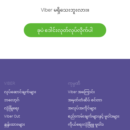
Viber မရှိသေးဘူးလား။
ခုပဲ ဒေါင်းလုတ်လုပ်လိုက်ပါ
VIBER
ကုမ္ပဏီ
လုပ်ဆောင်ချက်များ
Viber အကြောင်း
ဘလော့ဂ်
အမှတ်တံဆိပ် စင်တာ
လုံခြုံရေး
အလုပ်အကိုင်များ
Viber Out
စည်းကမ်းချက်များနှင့် မူဝါဒများ
နှုန်းထားများ
ကိုယ်ရေးလုံခြုံမှု မူဝါဒ