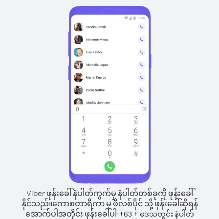
Viber ဖုန်းခေါ်နံပါတ်ကွက်မှ နံပါတ်တစ်ခုကို ဖုန်းခေါ်
နိုင်သည်။
ကောစတာရီကာ မှ ဖီလစ်ပိုင် သို့ ဖုန်းခေါ်ဆိုရန်
အောက်ပါအတိုင်း ဖုန်းခေါ်ပါ-
+
+
63
ဒေသတွင်း နံပါတ်