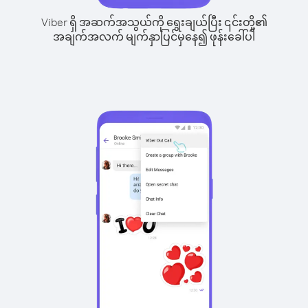
Viber ရှိ အဆက်အသွယ်ကို ရွေးချယ်ပြီး ၎င်းတို့၏
အချက်အလက် မျက်နှာပြင်မှနေ၍ ဖုန်းခေါ်ပါ