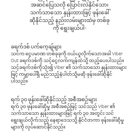
အဆင်ပြေသလို ပြောင်းလဲနိုင်သော၊
သက်သာသော နှုန်းထားဖြင့် ဖုန်းခေါ်
ဆိုနိုင်သည့် နည်းလမ်းများထဲမှ တစ်ခု
ကို ရွေးချယ်ပါ-
ခရက်ဒစ် ပက်ကေ့ချ်များ
သင်က ငွေပမာဏ တစ်ခုခုကို ဝယ်ယူလိုက်သောအခါ Viber
Out ခရက်ဒစ်ကို သင့်ငွေလက်ကျန်ထဲသို့ ထည့်ပေးပါသည်။
သင့်ခရက်ဒစ်ကိုသုံး၍ Viber ၏ သက်သာသော နှုန်းထားများ
ဖြင့် ကမ္ဘာပေါ်ရှိ မည်သည့်နံပါတ်သို့မဆို ဖုန်းခေါ်ဆိုနိုင်
ပါသည်။
ရက် ၃၀ ဖုန်းခေါ်ဆိုနိုင်သည့် အစီအစဉ်များ
ရက် ၃၀ ဖုန်းခေါ်ဆိုမှု အစီအစဉ်ဖြင့် သင်သည် Viber ၏
သက်သာသော နှုန်းထားများဖြင့် ရက် ၃၀ အတွင်း သင်
ရွေးချယ်လိုက်သည့် နေရာဒေသသို့ နိုင်ငံတကာ ဖုန်းခေါ်ဆိုမှု
များကို လုပ်ဆောင်နိုင်သည်။