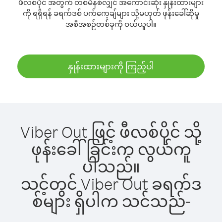
ဖီလစ်ပိုင် အတွက် တစ်မိနစ်လျှင် အကောင်းဆုံး နှုန်းထားများ
ကို ရရှိရန် ခရက်ဒစ် ပက်ကေ့ချ်များ သို့မဟုတ် ဖုန်းခေါ်ဆိုမှု
အစီအစဉ်တစ်ခုကို ဝယ်ယူပါ။
နှုန်းထားများကို ကြည့်ပါ
Viber Out ဖြင့် ဖီလစ်ပိုင် သို့
ဖုန်းခေါ်ခြင်းက လွယ်ကူ
ပါသည်။
သင့်တွင် Viber Out ခရက်ဒ
စ်များ ရှိပါက သင်သည်-