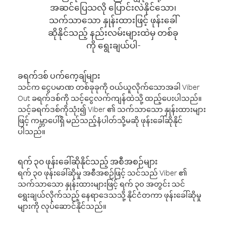
အဆင်ပြေသလို ပြောင်းလဲနိုင်သော၊
သက်သာသော နှုန်းထားဖြင့် ဖုန်းခေါ်
ဆိုနိုင်သည့် နည်းလမ်းများထဲမှ တစ်ခု
ကို ရွေးချယ်ပါ-
ခရက်ဒစ် ပက်ကေ့ချ်များ
သင်က ငွေပမာဏ တစ်ခုခုကို ဝယ်ယူလိုက်သောအခါ Viber
Out ခရက်ဒစ်ကို သင့်ငွေလက်ကျန်ထဲသို့ ထည့်ပေးပါသည်။
သင့်ခရက်ဒစ်ကိုသုံး၍ Viber ၏ သက်သာသော နှုန်းထားများ
ဖြင့် ကမ္ဘာပေါ်ရှိ မည်သည့်နံပါတ်သို့မဆို ဖုန်းခေါ်ဆိုနိုင်
ပါသည်။
ရက် ၃၀ ဖုန်းခေါ်ဆိုနိုင်သည့် အစီအစဉ်များ
ရက် ၃၀ ဖုန်းခေါ်ဆိုမှု အစီအစဉ်ဖြင့် သင်သည် Viber ၏
သက်သာသော နှုန်းထားများဖြင့် ရက် ၃၀ အတွင်း သင်
ရွေးချယ်လိုက်သည့် နေရာဒေသသို့ နိုင်ငံတကာ ဖုန်းခေါ်ဆိုမှု
များကို လုပ်ဆောင်နိုင်သည်။