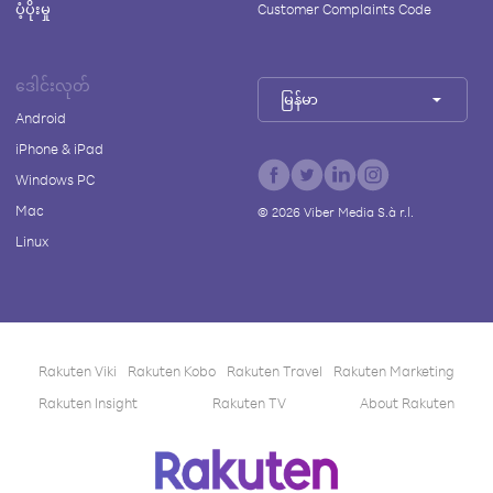
ပံ့ပိုးမှု
Customer Complaints Code
ဒေါင်းလုတ်
မြန်မာ
Android
iPhone & iPad
Windows PC
Mac
©
2026
Viber Media S.à r.l.
Linux
Rakuten Viki
Rakuten Kobo
Rakuten Travel
Rakuten Marketing
Rakuten Insight
Rakuten TV
About Rakuten