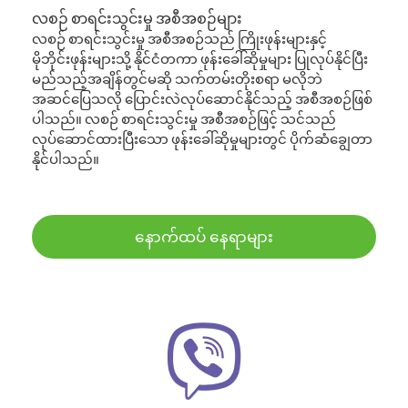
လစဉ် စာရင်းသွင်းမှု အစီအစဉ်များ
လစဉ် စာရင်းသွင်းမှု အစီအစဉ်သည် ကြိုးဖုန်းများနှင့်
မိုဘိုင်းဖုန်းများသို့ နိုင်ငံတကာ ဖုန်းခေါ်ဆိုမှုများ ပြုလုပ်နိုင်ပြီး
မည်သည့်အချိန်တွင်မဆို သက်တမ်းတိုးစရာ မလိုဘဲ
အဆင်ပြေသလို ပြောင်းလဲလုပ်ဆောင်နိုင်သည့် အစီအစဉ်ဖြစ်
ပါသည်။ လစဉ် စာရင်းသွင်းမှု အစီအစဉ်ဖြင့် သင်သည်
လုပ်ဆောင်ထားပြီးသော ဖုန်းခေါ်ဆိုမှုများတွင် ပိုက်ဆံချွေတာ
နိုင်ပါသည်။
နောက်ထပ် နေရာများ