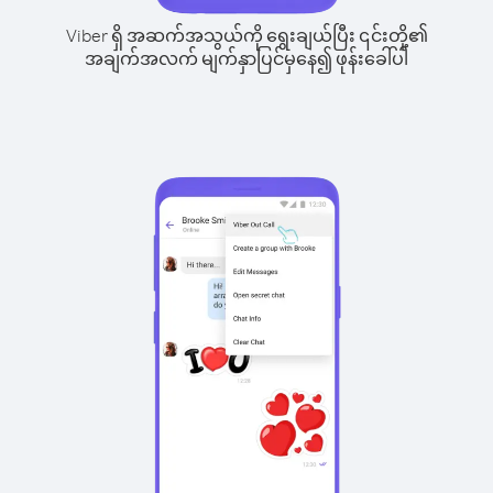
Viber ရှိ အဆက်အသွယ်ကို ရွေးချယ်ပြီး ၎င်းတို့၏
အချက်အလက် မျက်နှာပြင်မှနေ၍ ဖုန်းခေါ်ပါ