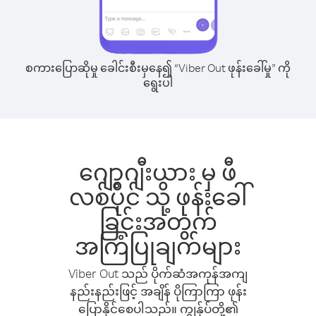
စကားပြောဆိုမှု ခေါင်းစီးမှနေ၍ “Viber Out ဖုန်းခေါ်မှု” ကို
ရွေးပါ
ဂျော့ဂျီးယား မှ ဖီ
လစ်ပိုင် သို့ ဖုန်းခေါ်
ခြင်းအတွက်
အကြံပြုချက်များ
Viber Out သည် ပိုက်ဆံအကုန်အကျ
နည်းနည်းဖြင့် အချိန် ပိုကြာကြာ ဖုန်း
ပြောနိုင်စေပါသည်။ ကျွန်ုပ်တို့၏