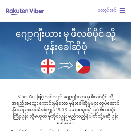
လော့ဂ်အင်
Togg
navig
ဂျော့ဂျီးယား မှ ဖီလစ်ပိုင် သို့
ဖုန်းခေါ်ဆိုပုံ
Viber Out ဖြင့် သင်သည် ဂျော့ဂျီးယား မှ ဖီလစ်ပိုင် သို့
အရည်အသွေး ကောင်းမွန်သော ဖုန်းခေါ်ဆိုမှုများ လုပ်ဆောင်
နိုင်သည်။
တစ်မိနစ်လျှင် 16.0 ¢ ပမာဏမှစ၍ ဖြင့် ဖီလစ်ပိုင် -
ကြိုးဖုန်း သို့မဟုတ် မိုဘိုင်းဖုန်း မည်သည့်နံပါတ်သို့မဆို ဖုန်း
ခေါ်ဆိုပါ။