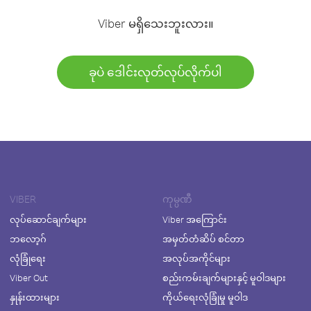
Viber မရှိသေးဘူးလား။
ခုပဲ ဒေါင်းလုတ်လုပ်လိုက်ပါ
VIBER
ကုမ္ပဏီ
လုပ်ဆောင်ချက်များ
Viber အကြောင်း
ဘလော့ဂ်
အမှတ်တံဆိပ် စင်တာ
လုံခြုံရေး
အလုပ်အကိုင်များ
Viber Out
စည်းကမ်းချက်များနှင့် မူဝါဒများ
နှုန်းထားများ
ကိုယ်ရေးလုံခြုံမှု မူဝါဒ