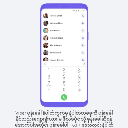
Viber ဖုန်းခေါ်နံပါတ်ကွက်မှ နံပါတ်တစ်ခုကို ဖုန်းခေါ်
နိုင်သည်။
ဂျော့ဂျီးယား မှ ဖီလစ်ပိုင် သို့ ဖုန်းခေါ်ဆိုရန်
အောက်ပါအတိုင်း ဖုန်းခေါ်ပါ-
+
+
63
ဒေသတွင်း နံပါတ်