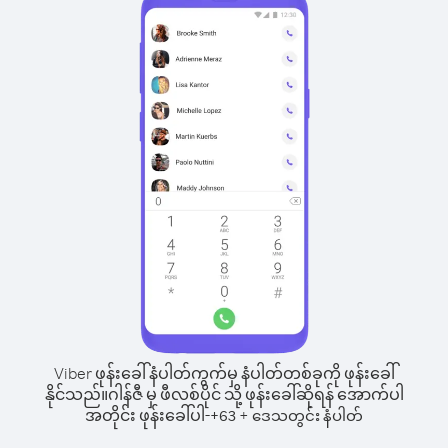
Viber ဖုန်းခေါ်နံပါတ်ကွက်မှ နံပါတ်တစ်ခုကို ဖုန်းခေါ်
နိုင်သည်။
ဂါန်ဇီ မှ ဖီလစ်ပိုင် သို့ ဖုန်းခေါ်ဆိုရန် အောက်ပါ
အတိုင်း ဖုန်းခေါ်ပါ-
+
+
63
ဒေသတွင်း နံပါတ်