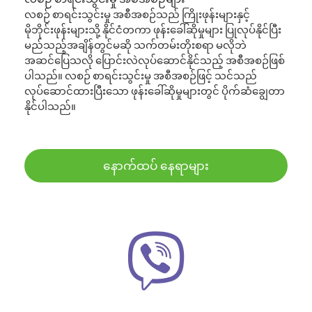
လစဉ် စာရင်းသွင်းမှု အစီအစဉ်သည် ကြိုးဖုန်းများနှင့်
မိုဘိုင်းဖုန်းများသို့ နိုင်ငံတကာ ဖုန်းခေါ်ဆိုမှုများ ပြုလုပ်နိုင်ပြီး
မည်သည့်အချိန်တွင်မဆို သက်တမ်းတိုးစရာ မလိုဘဲ
အဆင်ပြေသလို ပြောင်းလဲလုပ်ဆောင်နိုင်သည့် အစီအစဉ်ဖြစ်
ပါသည်။ လစဉ် စာရင်းသွင်းမှု အစီအစဉ်ဖြင့် သင်သည်
လုပ်ဆောင်ထားပြီးသော ဖုန်းခေါ်ဆိုမှုများတွင် ပိုက်ဆံချွေတာ
နိုင်ပါသည်။
နောက်ထပ် နေရာများ