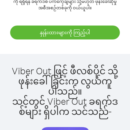
ကို ရရှိရန် ခရက်ဒစ် ပက်ကေ့ချ်များ သို့မဟုတ် ဖုန်းခေါ်ဆိုမှု
အစီအစဉ်တစ်ခုကို ဝယ်ယူပါ။
နှုန်းထားများကို ကြည့်ပါ
Viber Out ဖြင့် ဖီလစ်ပိုင် သို့
ဖုန်းခေါ်ခြင်းက လွယ်ကူ
ပါသည်။
သင့်တွင် Viber Out ခရက်ဒ
စ်များ ရှိပါက သင်သည်-