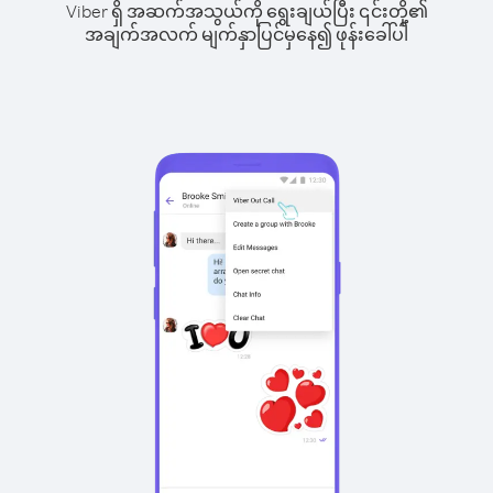
Viber ရှိ အဆက်အသွယ်ကို ရွေးချယ်ပြီး ၎င်းတို့၏
အချက်အလက် မျက်နှာပြင်မှနေ၍ ဖုန်းခေါ်ပါ