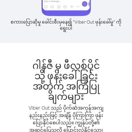
စကားပြောဆိုမှု ခေါင်းစီးမှနေ၍ “Viber Out ဖုန်းခေါ်မှု” ကို
ရွေးပါ
ဂါန်ဇီ မှ ဖီလစ်ပိုင်
သို့ ဖုန်းခေါ်ခြင်း
အတွက် အကြံပြု
ချက်များ
Viber Out သည် ပိုက်ဆံအကုန်အကျ
နည်းနည်းဖြင့် အချိန် ပိုကြာကြာ ဖုန်း
ပြောနိုင်စေပါသည်။ ကျွန်ုပ်တို့၏
အဆင်ပြေသလို ပြောင်းလဲနိုင်သော၊