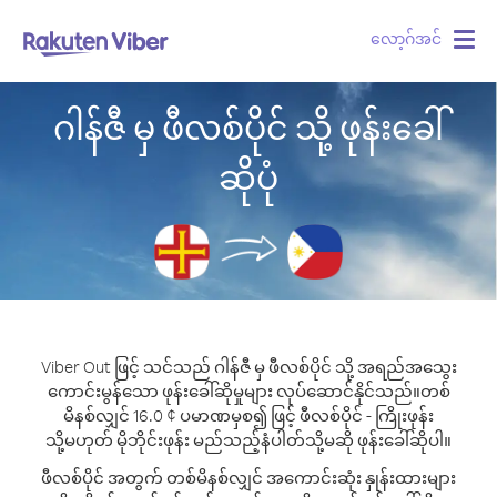
လော့ဂ်အင်
Togg
navig
ဂါန်ဇီ မှ ဖီလစ်ပိုင် သို့ ဖုန်းခေါ်
ဆိုပုံ
Viber Out ဖြင့် သင်သည် ဂါန်ဇီ မှ ဖီလစ်ပိုင် သို့ အရည်အသွေး
ကောင်းမွန်သော ဖုန်းခေါ်ဆိုမှုများ လုပ်ဆောင်နိုင်သည်။
တစ်
မိနစ်လျှင် 16.0 ¢ ပမာဏမှစ၍ ဖြင့် ဖီလစ်ပိုင် - ကြိုးဖုန်း
သို့မဟုတ် မိုဘိုင်းဖုန်း မည်သည့်နံပါတ်သို့မဆို ဖုန်းခေါ်ဆိုပါ။
ဖီလစ်ပိုင် အတွက် တစ်မိနစ်လျှင် အကောင်းဆုံး နှုန်းထားများ