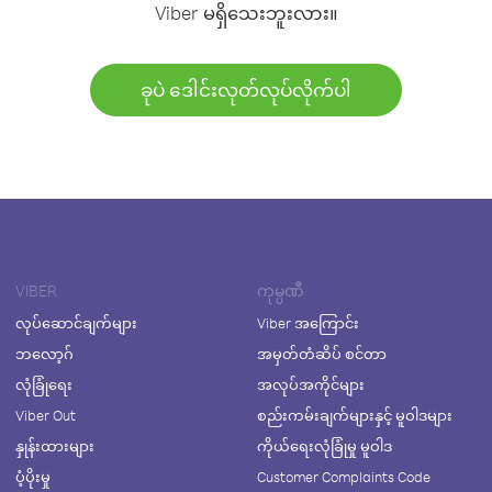
Viber မရှိသေးဘူးလား။
ခုပဲ ဒေါင်းလုတ်လုပ်လိုက်ပါ
VIBER
ကုမ္ပဏီ
လုပ်ဆောင်ချက်များ
Viber အကြောင်း
ဘလော့ဂ်
အမှတ်တံဆိပ် စင်တာ
လုံခြုံရေး
အလုပ်အကိုင်များ
Viber Out
စည်းကမ်းချက်များနှင့် မူဝါဒများ
နှုန်းထားများ
ကိုယ်ရေးလုံခြုံမှု မူဝါဒ
ပံ့ပိုးမှု
Customer Complaints Code