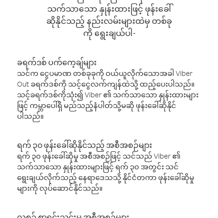
သက်သာသော နှုန်းထားဖြင့် ဖုန်းခေါ်
ဆိုနိုင်သည့် နည်းလမ်းများထဲမှ တစ်ခု
ကို ရွေးချယ်ပါ-
ခရက်ဒစ် ပက်ကေ့ချ်များ
သင်က ငွေပမာဏ တစ်ခုခုကို ဝယ်ယူလိုက်သောအခါ Viber
Out ခရက်ဒစ်ကို သင့်ငွေလက်ကျန်ထဲသို့ ထည့်ပေးပါသည်။
သင့်ခရက်ဒစ်ကိုသုံး၍ Viber ၏ သက်သာသော နှုန်းထားများ
ဖြင့် ကမ္ဘာပေါ်ရှိ မည်သည့်နံပါတ်သို့မဆို ဖုန်းခေါ်ဆိုနိုင်
ပါသည်။
ရက် ၃၀ ဖုန်းခေါ်ဆိုနိုင်သည့် အစီအစဉ်များ
ရက် ၃၀ ဖုန်းခေါ်ဆိုမှု အစီအစဉ်ဖြင့် သင်သည် Viber ၏
သက်သာသော နှုန်းထားများဖြင့် ရက် ၃၀ အတွင်း သင်
ရွေးချယ်လိုက်သည့် နေရာဒေသသို့ နိုင်ငံတကာ ဖုန်းခေါ်ဆိုမှု
များကို လုပ်ဆောင်နိုင်သည်။
လစဉ် စာရင်းသွင်းမှု အစီအစဉ်များ