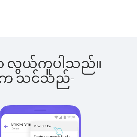
ြင်းက လွယ်ကူပါသည်။
ိပါက သင်သည်-