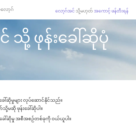
လော့ဂ်
လော့ဂ်အင်
သို့မဟုတ်
အကောင့် ဖန်တီးရန်
ို့ ဖုန်းခေါ်ဆိုပုံ
ါ်ဆိုမှုများ လုပ်ဆောင်နိုင်သည်။
သို့မဆို ဖုန်းခေါ်ဆိုပါ။
းခေါ်ဆိုမှု အစီအစဉ်တစ်ခုကို ဝယ်ယူပါ။