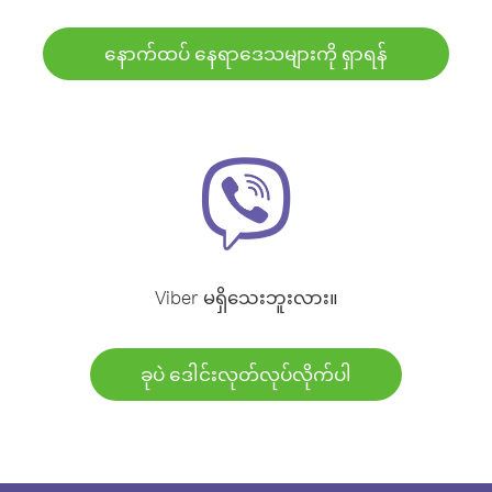
နောက်ထပ် နေရာဒေသများကို ရှာရန်
Viber မရှိသေးဘူးလား။
ခုပဲ ဒေါင်းလုတ်လုပ်လိုက်ပါ