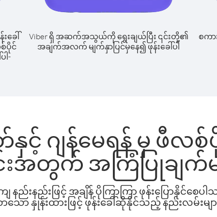
န်းခေါ်
Viber ရှိ အဆက်အသွယ်ကို ရွေးချယ်ပြီး ၎င်းတို့၏
စကားပ
ပိုင်
အချက်အလက် မျက်နှာပြင်မှနေ၍ ဖုန်းခေါ်ပါ
်ပါ-
် ဂျန်မေရန် မှ ဖီလစ်ပိုင် 
င်းအတွက် အကြံပြုချက်မ
နည်းနည်းဖြင့် အချိန် ပိုကြာကြာ ဖုန်းပြောနိုင်စေပ
ော နှုန်းထားဖြင့် ဖုန်းခေါ်ဆိုနိုင်သည့် နည်းလမ်းမျာ