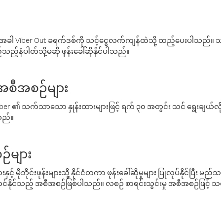
ါ Viber Out ခရက်ဒစ်ကို သင့်ငွေလက်ကျန်ထဲသို့ ထည့်ပေးပါသည်။ သင
ည့်နံပါတ်သို့မဆို ဖုန်းခေါ်ဆိုနိုင်ပါသည်။
် အစီအစဉ်များ
် Viber ၏ သက်သာသော နှုန်းထားများဖြင့် ရက် ၃၀ အတွင်း သင် ရွေးချယ်
်သည်။
ဉ်များ
့် မိုဘိုင်းဖုန်းများသို့ နိုင်ငံတကာ ဖုန်းခေါ်ဆိုမှုများ ပြုလုပ်နိုင်ပြီး
်နိုင်သည့် အစီအစဉ်ဖြစ်ပါသည်။ လစဉ် စာရင်းသွင်းမှု အစီအစဉ်ဖြင့်