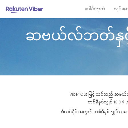
ဒေါင်းလုတ်
လုပ်ဆေ
ဆဗယ်လ်ဘတ်နှင့် ဂျန
Viber Out ဖြင့် သင်သည် ဆဗယ်လ်ဘ
တစ်မိနစ်လျှင် 16.0 ¢ ပမ
ဖီလစ်ပိုင် အတွက် တစ်မိနစ်လျှင် အကော