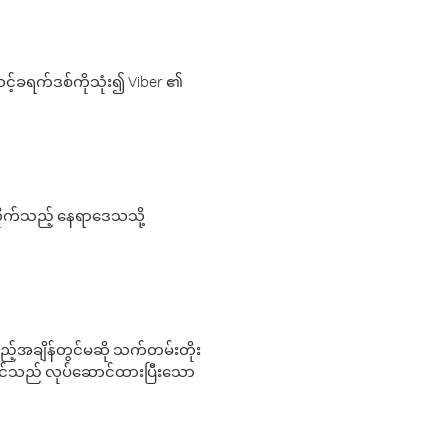
့်ခရက်ဒစ်ကိုသုံး၍ Viber ၏
လိုက်သည့် နေရာဒေသသို့
 မည်သည့်အချိန်တွင်မဆို သက်တမ်းတိုး
 သင်သည် လုပ်ဆောင်ထားပြီးသော