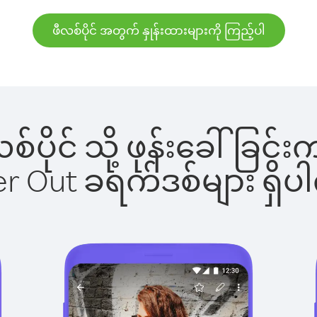
ဖီလစ်ပိုင် အတွက် နှုန်းထားများကို ကြည့်ပါ
ီလစ်ပိုင် သို့ ဖုန်းခေါ်ခ
ber Out ခရက်ဒစ်များ ရှ