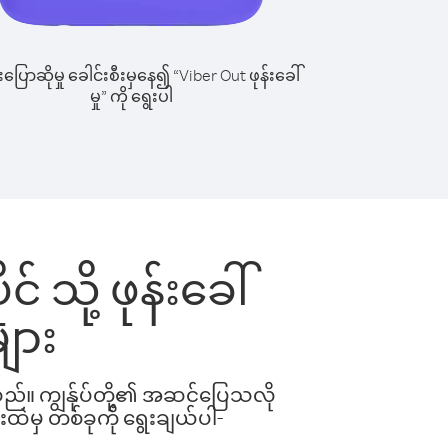
ြောဆိုမှု ခေါင်းစီးမှနေ၍ “Viber Out ဖုန်းခေါ်
မှု” ကို ရွေးပါ
သို့ ဖုန်းခေါ်
ျား
ါသည်။ ကျွန်ုပ်တို့၏ အဆင်ပြေသလို
းထဲမှ တစ်ခုကို ရွေးချယ်ပါ-