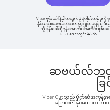
Viber ဖုန်းခေါ်နံပါတ်ကွက်မှ နံပါတ်တစ်ခုကို ဖု
နိုင်သည်။
ဆဗယ်လ်ဘတ်နှင့် ဂျန်မေရန် မှ ဖီလစ်
သို့ ဖုန်းခေါ်ဆိုရန် အောက်ပါအတိုင်း ဖုန်းခေါ
+
+
63
ဒေသတွင်း နံပါတ်
ဆဗယ်လ်ဘတ်နှင့
ခြ
Viber Out သည် ပိုက်ဆံအကုန်အကျ 
ပြောင်းလဲနိုင်သော၊ သက်သာသ