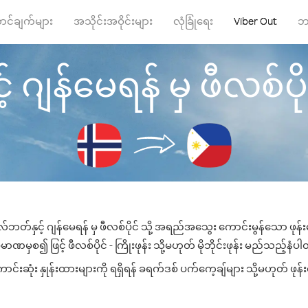
ာင်ချက်များ
အသိုင်းအဝိုင်းများ
လုံခြုံရေး
Viber Out
ဘ
်မေရန် မှ ဖီလစ်ပိုင် သ
တ်နှင့် ဂျန်မေရန် မှ ဖီလစ်ပိုင် သို့ အရည်အသွေး ကောင်းမွန်သော ဖုန်းခေ
ာဏမှစ၍ ဖြင့် ဖီလစ်ပိုင် - ကြိုးဖုန်း သို့မဟုတ် မိုဘိုင်းဖုန်း မည်သည့်နံပါတ်
င်းဆုံး နှုန်းထားများကို ရရှိရန် ခရက်ဒစ် ပက်ကေ့ချ်များ သို့မဟုတ် ဖုန်