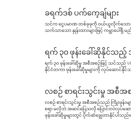
ခရက်ဒစ် ပက်ကေ့ချ်များ
သင်က ငွေပမာဏ တစ်ခုခုကို ဝယ်ယူလိုက်သောအခ
သက်သာသော နှုန်းထားများဖြင့် ကမ္ဘာပေါ်ရှိ မည်သ
ရက် ၃၀ ဖုန်းခေါ်ဆိုနိုင်သည့
ရက် ၃၀ ဖုန်းခေါ်ဆိုမှု အစီအစဉ်ဖြင့် သင်သည
နိုင်ငံတကာ ဖုန်းခေါ်ဆိုမှုများကို လုပ်ဆောင်နိုင
လစဉ် စာရင်းသွင်းမှု အစီအစ
လစဉ် စာရင်းသွင်းမှု အစီအစဉ်သည် ကြိုးဖုန်းများနှင
စရာ မလိုဘဲ အဆင်ပြေသလို ပြောင်းလဲလုပ်ဆောင
ဖုန်းခေါ်ဆိုမှုများတွင် ပိုက်ဆံချွေတာနိုင်ပါသည်။