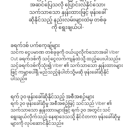
အဆင်ပြေသလို ပြောင်းလဲနိုင်သော၊
သက်သာသော နှုန်းထားဖြင့် ဖုန်းခေါ်
ဆိုနိုင်သည့် နည်းလမ်းများထဲမှ တစ်ခု
ကို ရွေးချယ်ပါ-
ခရက်ဒစ် ပက်ကေ့ချ်များ
သင်က ငွေပမာဏ တစ်ခုခုကို ဝယ်ယူလိုက်သောအခါ Viber
Out ခရက်ဒစ်ကို သင့်ငွေလက်ကျန်ထဲသို့ ထည့်ပေးပါသည်။
သင့်ခရက်ဒစ်ကိုသုံး၍ Viber ၏ သက်သာသော နှုန်းထားများ
ဖြင့် ကမ္ဘာပေါ်ရှိ မည်သည့်နံပါတ်သို့မဆို ဖုန်းခေါ်ဆိုနိုင်
ပါသည်။
ရက် ၃၀ ဖုန်းခေါ်ဆိုနိုင်သည့် အစီအစဉ်များ
ရက် ၃၀ ဖုန်းခေါ်ဆိုမှု အစီအစဉ်ဖြင့် သင်သည် Viber ၏
သက်သာသော နှုန်းထားများဖြင့် ရက် ၃၀ အတွင်း သင်
ရွေးချယ်လိုက်သည့် နေရာဒေသသို့ နိုင်ငံတကာ ဖုန်းခေါ်ဆိုမှု
များကို လုပ်ဆောင်နိုင်သည်။