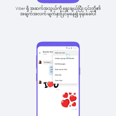
Viber ရှိ အဆက်အသွယ်ကို ရွေးချယ်ပြီး ၎င်းတို့၏
အချက်အလက် မျက်နှာပြင်မှနေ၍ ဖုန်းခေါ်ပါ