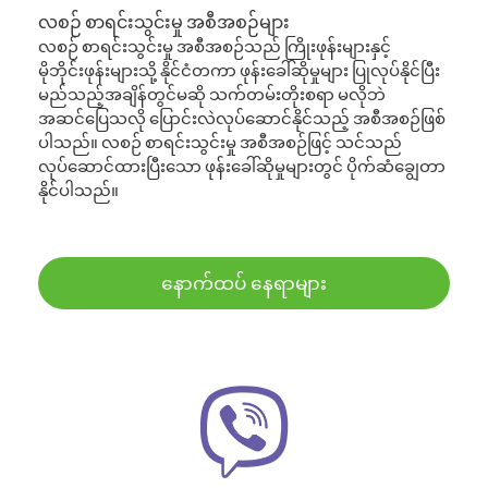
လစဉ် စာရင်းသွင်းမှု အစီအစဉ်များ
လစဉ် စာရင်းသွင်းမှု အစီအစဉ်သည် ကြိုးဖုန်းများနှင့်
မိုဘိုင်းဖုန်းများသို့ နိုင်ငံတကာ ဖုန်းခေါ်ဆိုမှုများ ပြုလုပ်နိုင်ပြီး
မည်သည့်အချိန်တွင်မဆို သက်တမ်းတိုးစရာ မလိုဘဲ
အဆင်ပြေသလို ပြောင်းလဲလုပ်ဆောင်နိုင်သည့် အစီအစဉ်ဖြစ်
ပါသည်။ လစဉ် စာရင်းသွင်းမှု အစီအစဉ်ဖြင့် သင်သည်
လုပ်ဆောင်ထားပြီးသော ဖုန်းခေါ်ဆိုမှုများတွင် ပိုက်ဆံချွေတာ
နိုင်ပါသည်။
နောက်ထပ် နေရာများ