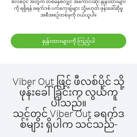
ဖီလစ်ပိုင် အတွက် တစ်မိနစ်လျှင် အကောင်းဆုံး နှုန်းထားများ
ကို ရရှိရန် ခရက်ဒစ် ပက်ကေ့ချ်များ သို့မဟုတ် ဖုန်းခေါ်ဆိုမှု
အစီအစဉ်တစ်ခုကို ဝယ်ယူပါ။
နှုန်းထားများကို ကြည့်ပါ
Viber Out ဖြင့် ဖီလစ်ပိုင် သို့
ဖုန်းခေါ်ခြင်းက လွယ်ကူ
ပါသည်။
သင့်တွင် Viber Out ခရက်ဒ
စ်များ ရှိပါက သင်သည်-