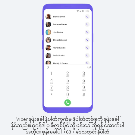
Viber ဖုန်းခေါ်နံပါတ်ကွက်မှ နံပါတ်တစ်ခုကို ဖုန်းခေါ်
နိုင်သည်။
ယူဂန်ဒါ မှ ဖီလစ်ပိုင် သို့ ဖုန်းခေါ်ဆိုရန် အောက်ပါ
အတိုင်း ဖုန်းခေါ်ပါ-
+
+
63
ဒေသတွင်း နံပါတ်