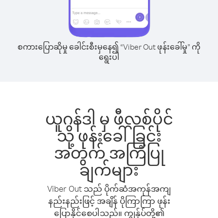
စကားပြောဆိုမှု ခေါင်းစီးမှနေ၍ “Viber Out ဖုန်းခေါ်မှု” ကို
ရွေးပါ
ယူဂန်ဒါ မှ ဖီလစ်ပိုင်
သို့ ဖုန်းခေါ်ခြင်း
အတွက် အကြံပြု
ချက်များ
Viber Out သည် ပိုက်ဆံအကုန်အကျ
နည်းနည်းဖြင့် အချိန် ပိုကြာကြာ ဖုန်း
ပြောနိုင်စေပါသည်။ ကျွန်ုပ်တို့၏