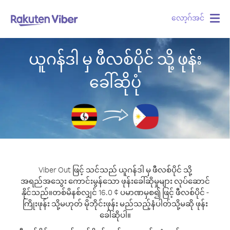
လော့ဂ်အင်
Togg
navig
ယူဂန်ဒါ မှ ဖီလစ်ပိုင် သို့ ဖုန်း
ခေါ်ဆိုပုံ
Viber Out ဖြင့် သင်သည် ယူဂန်ဒါ မှ ဖီလစ်ပိုင် သို့
အရည်အသွေး ကောင်းမွန်သော ဖုန်းခေါ်ဆိုမှုများ လုပ်ဆောင်
နိုင်သည်။
တစ်မိနစ်လျှင် 16.0 ¢ ပမာဏမှစ၍ ဖြင့် ဖီလစ်ပိုင် -
ကြိုးဖုန်း သို့မဟုတ် မိုဘိုင်းဖုန်း မည်သည့်နံပါတ်သို့မဆို ဖုန်း
ခေါ်ဆိုပါ။