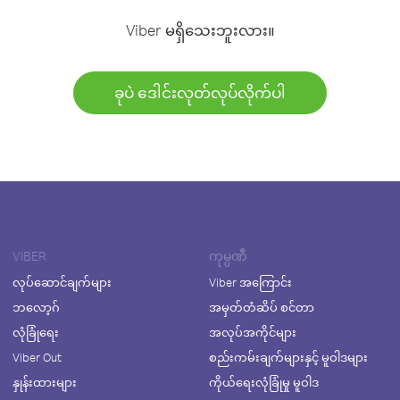
Viber မရှိသေးဘူးလား။
ခုပဲ ဒေါင်းလုတ်လုပ်လိုက်ပါ
VIBER
ကုမ္ပဏီ
လုပ်ဆောင်ချက်များ
Viber အကြောင်း
ဘလော့ဂ်
အမှတ်တံဆိပ် စင်တာ
လုံခြုံရေး
အလုပ်အကိုင်များ
Viber Out
စည်းကမ်းချက်များနှင့် မူဝါဒများ
နှုန်းထားများ
ကိုယ်ရေးလုံခြုံမှု မူဝါဒ