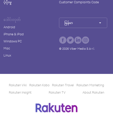
ပံ့ပိုးမှု
Customer Complaints Code
ဒေါင်းလုတ်
မြန်မာ
Android
iPhone & iPad
Windows PC
Mac
©
2026
Viber Media S.à r.l.
Linux
Rakuten Viki
Rakuten Kobo
Rakuten Travel
Rakuten Marketing
Rakuten Insight
Rakuten TV
About Rakuten