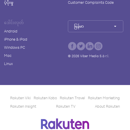
ပံ့ပိုးမှု
Customer Complaints Code
ဒေါင်းလုတ်
မြန်မာ
Android
iPhone & iPad
Windows PC
Mac
©
2026
Viber Media S.à r.l.
Linux
Rakuten Viki
Rakuten Kobo
Rakuten Travel
Rakuten Marketing
Rakuten Insight
Rakuten TV
About Rakuten