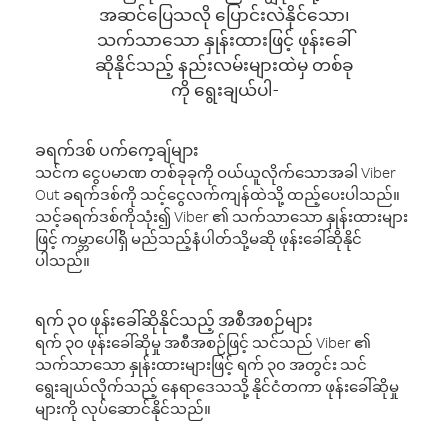
အဆင်ပြေသလို ပြောင်းလဲနိုင်သော၊
သက်သာသော နှုန်းထားဖြင့် ဖုန်းခေါ်
ဆိုနိုင်သည့် နည်းလမ်းများထဲမှ တစ်ခု
ကို ရွေးချယ်ပါ-
ခရက်ဒစ် ပက်ကေ့ချ်များ
သင်က ငွေပမာဏ တစ်ခုခုကို ဝယ်ယူလိုက်သောအခါ Viber
Out ခရက်ဒစ်ကို သင့်ငွေလက်ကျန်ထဲသို့ ထည့်ပေးပါသည်။
သင့်ခရက်ဒစ်ကိုသုံး၍ Viber ၏ သက်သာသော နှုန်းထားများ
ဖြင့် ကမ္ဘာပေါ်ရှိ မည်သည့်နံပါတ်သို့မဆို ဖုန်းခေါ်ဆိုနိုင်
ပါသည်။
ရက် ၃၀ ဖုန်းခေါ်ဆိုနိုင်သည့် အစီအစဉ်များ
ရက် ၃၀ ဖုန်းခေါ်ဆိုမှု အစီအစဉ်ဖြင့် သင်သည် Viber ၏
သက်သာသော နှုန်းထားများဖြင့် ရက် ၃၀ အတွင်း သင်
ရွေးချယ်လိုက်သည့် နေရာဒေသသို့ နိုင်ငံတကာ ဖုန်းခေါ်ဆိုမှု
များကို လုပ်ဆောင်နိုင်သည်။