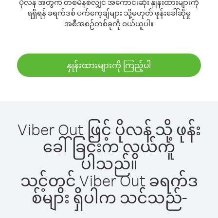
ပိုလန် အတွက် တစ်မိနစ်လျှင် အကောင်းဆုံး နှုန်းထားများကို
ရရှိရန် ခရက်ဒစ် ပက်ကေ့ချ်များ သို့မဟုတ် ဖုန်းခေါ်ဆိုမှု
အစီအစဉ်တစ်ခုကို ဝယ်ယူပါ။
နှုန်းထားများကို ကြည့်ပါ
Viber Out ဖြင့် ပိုလန် သို့ ဖုန်း
ခေါ်ခြင်းက လွယ်ကူ
ပါသည်။
သင့်တွင် Viber Out ခရက်ဒ
စ်များ ရှိပါက သင်သည်-