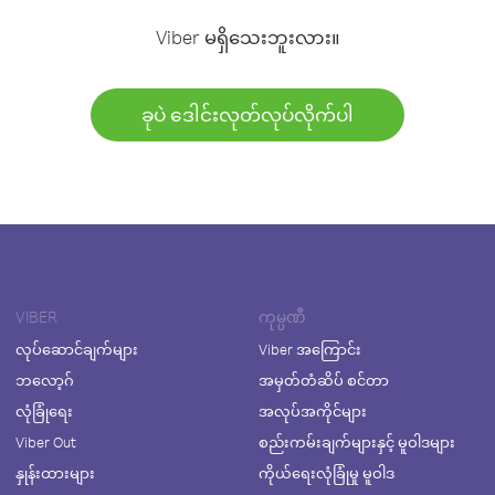
Viber မရှိသေးဘူးလား။
ခုပဲ ဒေါင်းလုတ်လုပ်လိုက်ပါ
VIBER
ကုမ္ပဏီ
လုပ်ဆောင်ချက်များ
Viber အကြောင်း
ဘလော့ဂ်
အမှတ်တံဆိပ် စင်တာ
လုံခြုံရေး
အလုပ်အကိုင်များ
Viber Out
စည်းကမ်းချက်များနှင့် မူဝါဒများ
နှုန်းထားများ
ကိုယ်ရေးလုံခြုံမှု မူဝါဒ