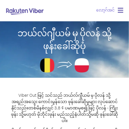
လော့ဂ်အင်
Togg
navig
ဘယ်လ်ဂျီယမ် မှ ပိုလန် သို့
ဖုန်းခေါ်ဆိုပုံ
Viber Out ဖြင့် သင်သည် ဘယ်လ်ဂျီယမ် မှ ပိုလန် သို့
အရည်အသွေး ကောင်းမွန်သော ဖုန်းခေါ်ဆိုမှုများ လုပ်ဆောင်
နိုင်သည်။
တစ်မိနစ်လျှင် 3.8 ¢ ပမာဏမှစ၍ ဖြင့် ပိုလန် - ကြိုး
ဖုန်း သို့မဟုတ် မိုဘိုင်းဖုန်း မည်သည့်နံပါတ်သို့မဆို ဖုန်းခေါ်ဆို
ပါ။