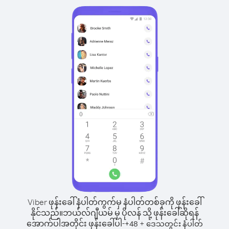
Viber ဖုန်းခေါ်နံပါတ်ကွက်မှ နံပါတ်တစ်ခုကို ဖုန်းခေါ်
နိုင်သည်။
ဘယ်လ်ဂျီယမ် မှ ပိုလန် သို့ ဖုန်းခေါ်ဆိုရန်
အောက်ပါအတိုင်း ဖုန်းခေါ်ပါ-
+
+
48
ဒေသတွင်း နံပါတ်