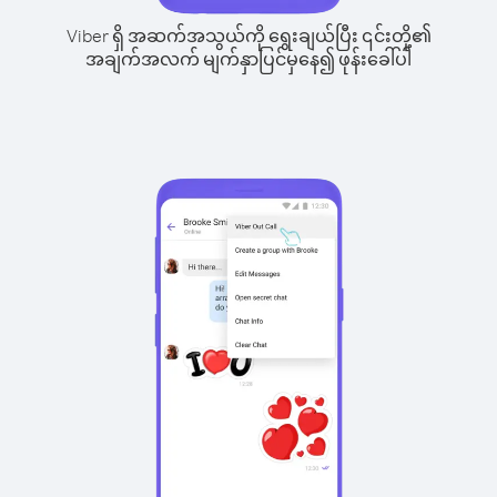
Viber ရှိ အဆက်အသွယ်ကို ရွေးချယ်ပြီး ၎င်းတို့၏
အချက်အလက် မျက်နှာပြင်မှနေ၍ ဖုန်းခေါ်ပါ