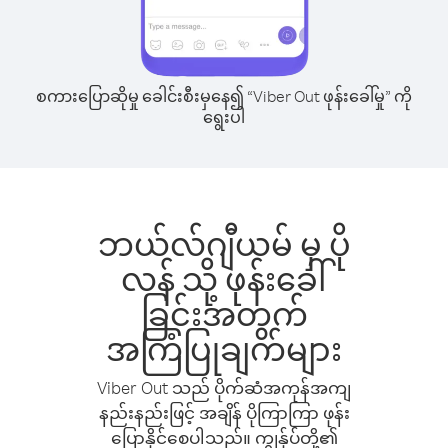
စကားပြောဆိုမှု ခေါင်းစီးမှနေ၍ “Viber Out ဖုန်းခေါ်မှု” ကို
ရွေးပါ
ဘယ်လ်ဂျီယမ် မှ ပို
လန် သို့ ဖုန်းခေါ်
ခြင်းအတွက်
အကြံပြုချက်များ
Viber Out သည် ပိုက်ဆံအကုန်အကျ
နည်းနည်းဖြင့် အချိန် ပိုကြာကြာ ဖုန်း
ပြောနိုင်စေပါသည်။ ကျွန်ုပ်တို့၏