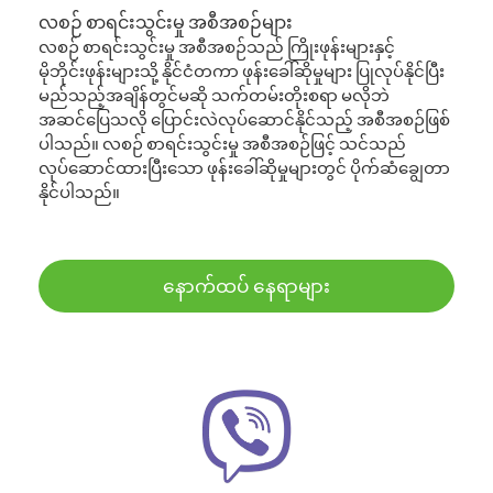
လစဉ် စာရင်းသွင်းမှု အစီအစဉ်များ
လစဉ် စာရင်းသွင်းမှု အစီအစဉ်သည် ကြိုးဖုန်းများနှင့်
မိုဘိုင်းဖုန်းများသို့ နိုင်ငံတကာ ဖုန်းခေါ်ဆိုမှုများ ပြုလုပ်နိုင်ပြီး
မည်သည့်အချိန်တွင်မဆို သက်တမ်းတိုးစရာ မလိုဘဲ
အဆင်ပြေသလို ပြောင်းလဲလုပ်ဆောင်နိုင်သည့် အစီအစဉ်ဖြစ်
ပါသည်။ လစဉ် စာရင်းသွင်းမှု အစီအစဉ်ဖြင့် သင်သည်
လုပ်ဆောင်ထားပြီးသော ဖုန်းခေါ်ဆိုမှုများတွင် ပိုက်ဆံချွေတာ
နိုင်ပါသည်။
နောက်ထပ် နေရာများ