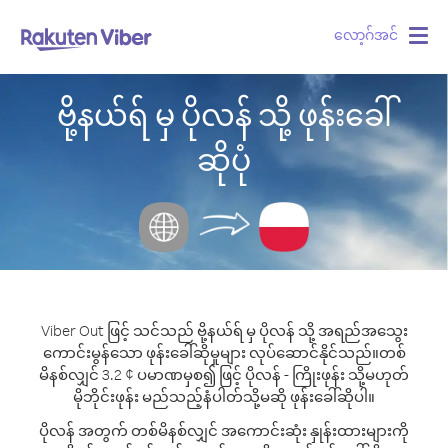
လော့ဂ်အင်
Togg
navig
ဗို့နယ်ရ် မှ ပိုလန် သို့ ဖုန်းခေါ်
ဆိုပုံ
Viber Out ဖြင့် သင်သည် ဗို့နယ်ရ် မှ ပိုလန် သို့ အရည်အသွေး
ကောင်းမွန်သော ဖုန်းခေါ်ဆိုမှုများ လုပ်ဆောင်နိုင်သည်။
တစ်
မိနစ်လျှင် 3.2 ¢ ပမာဏမှစ၍ ဖြင့် ပိုလန် - ကြိုးဖုန်း သို့မဟုတ်
မိုဘိုင်းဖုန်း မည်သည့်နံပါတ်သို့မဆို ဖုန်းခေါ်ဆိုပါ။
ပိုလန် အတွက် တစ်မိနစ်လျှင် အကောင်းဆုံး နှုန်းထားများကို