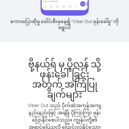
စကားပြောဆိုမှု ခေါင်းစီးမှနေ၍ “Viber Out ဖုန်းခေါ်မှု” ကို
ရွေးပါ
ဗို့နယ်ရ် မှ ပိုလန် သို့
ဖုန်းခေါ်ခြင်း
အတွက် အကြံပြု
ချက်များ
Viber Out သည် ပိုက်ဆံအကုန်အကျ
နည်းနည်းဖြင့် အချိန် ပိုကြာကြာ ဖုန်း
ပြောနိုင်စေပါသည်။ ကျွန်ုပ်တို့၏
အဆင်ပြေသလို ပြောင်းလဲနိုင်သော၊