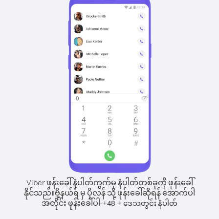
Viber ဖုန်းခေါ်နံပါတ်ကွက်မှ နံပါတ်တစ်ခုကို ဖုန်းခေါ်
နိုင်သည်။
ဗို့နယ်ရ် မှ ပိုလန် သို့ ဖုန်းခေါ်ဆိုရန် အောက်ပါ
အတိုင်း ဖုန်းခေါ်ပါ-
+
+
48
ဒေသတွင်း နံပါတ်