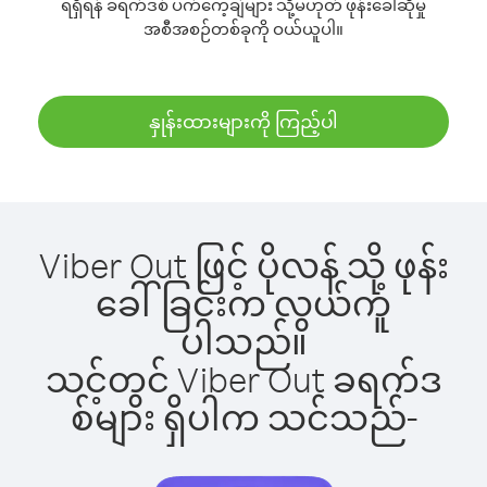
ရရှိရန် ခရက်ဒစ် ပက်ကေ့ချ်များ သို့မဟုတ် ဖုန်းခေါ်ဆိုမှု
အစီအစဉ်တစ်ခုကို ဝယ်ယူပါ။
နှုန်းထားများကို ကြည့်ပါ
Viber Out ဖြင့် ပိုလန် သို့ ဖုန်း
ခေါ်ခြင်းက လွယ်ကူ
ပါသည်။
သင့်တွင် Viber Out ခရက်ဒ
စ်များ ရှိပါက သင်သည်-