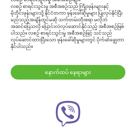
လစဉ် စာရင်းသွင်းမှု အစီအစဉ်သည် ကြိုးဖုန်းများနှင့်
မိုဘိုင်းဖုန်းများသို့ နိုင်ငံတကာ ဖုန်းခေါ်ဆိုမှုများ ပြုလုပ်နိုင်ပြီး
မည်သည့်အချိန်တွင်မဆို သက်တမ်းတိုးစရာ မလိုဘဲ
အဆင်ပြေသလို ပြောင်းလဲလုပ်ဆောင်နိုင်သည့် အစီအစဉ်ဖြစ်
ပါသည်။ လစဉ် စာရင်းသွင်းမှု အစီအစဉ်ဖြင့် သင်သည်
လုပ်ဆောင်ထားပြီးသော ဖုန်းခေါ်ဆိုမှုများတွင် ပိုက်ဆံချွေတာ
နိုင်ပါသည်။
နောက်ထပ် နေရာများ