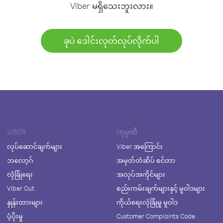
Viber မရှိသေးဘူးလား။
ခုပဲ ဒေါင်းလုတ်လုပ်လိုက်ပါ
VIBER
ကုမ္ပဏီ
လုပ်ဆောင်ချက်များ
Viber အကြောင်း
ဘလော့ဂ်
အမှတ်တံဆိပ် စင်တာ
လုံခြုံရေး
အလုပ်အကိုင်များ
Viber Out
စည်းကမ်းချက်များနှင့် မူဝါဒများ
နှုန်းထားများ
ကိုယ်ရေးလုံခြုံမှု မူဝါဒ
ပံ့ပိုးမှု
Customer Complaints Code