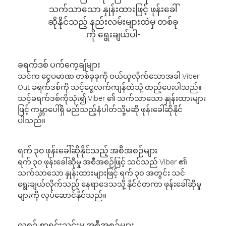
သက်သာသော နှုန်းထားဖြင့် ဖုန်းခေါ်
ဆိုနိုင်သည့် နည်းလမ်းများထဲမှ တစ်ခု
ကို ရွေးချယ်ပါ-
ခရက်ဒစ် ပက်ကေ့ချ်များ
သင်က ငွေပမာဏ တစ်ခုခုကို ဝယ်ယူလိုက်သောအခါ Viber
Out ခရက်ဒစ်ကို သင့်ငွေလက်ကျန်ထဲသို့ ထည့်ပေးပါသည်။
သင့်ခရက်ဒစ်ကိုသုံး၍ Viber ၏ သက်သာသော နှုန်းထားများ
ဖြင့် ကမ္ဘာပေါ်ရှိ မည်သည့်နံပါတ်သို့မဆို ဖုန်းခေါ်ဆိုနိုင်
ပါသည်။
ရက် ၃၀ ဖုန်းခေါ်ဆိုနိုင်သည့် အစီအစဉ်များ
ရက် ၃၀ ဖုန်းခေါ်ဆိုမှု အစီအစဉ်ဖြင့် သင်သည် Viber ၏
သက်သာသော နှုန်းထားများဖြင့် ရက် ၃၀ အတွင်း သင်
ရွေးချယ်လိုက်သည့် နေရာဒေသသို့ နိုင်ငံတကာ ဖုန်းခေါ်ဆိုမှု
များကို လုပ်ဆောင်နိုင်သည်။
လစဉ် စာရင်းသွင်းမှု အစီအစဉ်များ