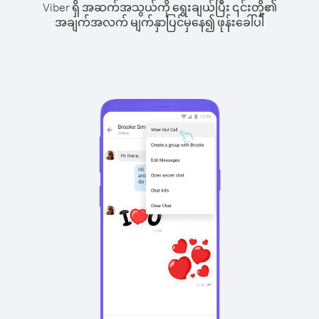
Viber ရှိ အဆက်အသွယ်ကို ရွေးချယ်ပြီး ၎င်းတို့၏
အချက်အလက် မျက်နှာပြင်မှနေ၍ ဖုန်းခေါ်ပါ