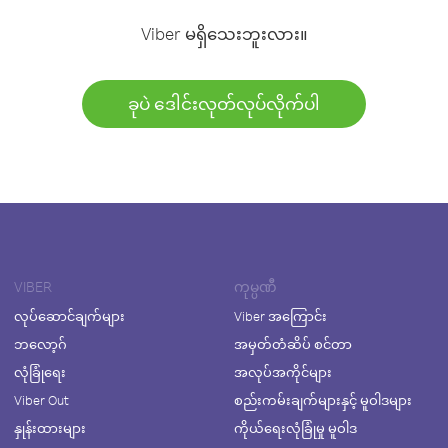
Viber မရှိသေးဘူးလား။
ခုပဲ ဒေါင်းလုတ်လုပ်လိုက်ပါ
VIBER
ကုမ္ပဏီ
လုပ်ဆောင်ချက်များ
Viber အကြောင်း
ဘလော့ဂ်
အမှတ်တံဆိပ် စင်တာ
လုံခြုံရေး
အလုပ်အကိုင်များ
Viber Out
စည်းကမ်းချက်များနှင့် မူဝါဒများ
နှုန်းထားများ
ကိုယ်ရေးလုံခြုံမှု မူဝါဒ