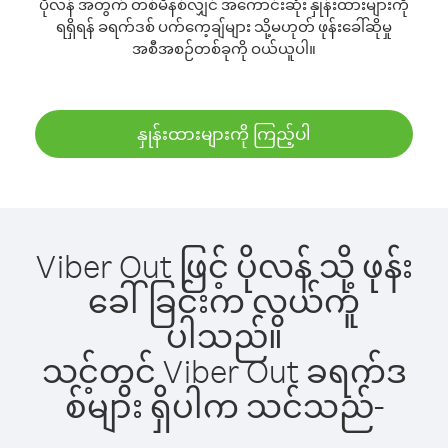
ပိုလန် အတွက် တစ်မိနစ်လျှင် အကောင်းဆုံး နှုန်းထားများကို
ရရှိရန် ခရက်ဒစ် ပက်ကေ့ချ်များ သို့မဟုတ် ဖုန်းခေါ်ဆိုမှု
အစီအစဉ်တစ်ခုကို ဝယ်ယူပါ။
နှုန်းထားများကို ကြည့်ပါ
Viber Out ဖြင့် ပိုလန် သို့ ဖုန်း
ခေါ်ခြင်းက လွယ်ကူ
ပါသည်။
သင့်တွင် Viber Out ခရက်ဒ
စ်များ ရှိပါက သင်သည်-