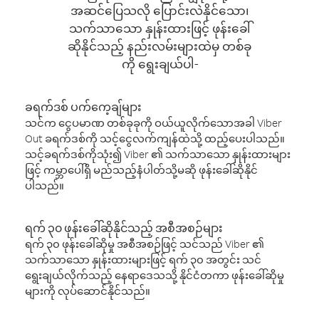
အဆင်ပြေသလို ပြောင်းလဲနိုင်သော၊
သက်သာသော နှုန်းထားဖြင့် ဖုန်းခေါ်
ဆိုနိုင်သည့် နည်းလမ်းများထဲမှ တစ်ခု
ကို ရွေးချယ်ပါ-
ခရက်ဒစ် ပက်ကေ့ချ်များ
သင်က ငွေပမာဏ တစ်ခုခုကို ဝယ်ယူလိုက်သောအခါ Viber
Out ခရက်ဒစ်ကို သင့်ငွေလက်ကျန်ထဲသို့ ထည့်ပေးပါသည်။
သင့်ခရက်ဒစ်ကိုသုံး၍ Viber ၏ သက်သာသော နှုန်းထားများ
ဖြင့် ကမ္ဘာပေါ်ရှိ မည်သည့်နံပါတ်သို့မဆို ဖုန်းခေါ်ဆိုနိုင်
ပါသည်။
ရက် ၃၀ ဖုန်းခေါ်ဆိုနိုင်သည့် အစီအစဉ်များ
ရက် ၃၀ ဖုန်းခေါ်ဆိုမှု အစီအစဉ်ဖြင့် သင်သည် Viber ၏
သက်သာသော နှုန်းထားများဖြင့် ရက် ၃၀ အတွင်း သင်
ရွေးချယ်လိုက်သည့် နေရာဒေသသို့ နိုင်ငံတကာ ဖုန်းခေါ်ဆိုမှု
များကို လုပ်ဆောင်နိုင်သည်။