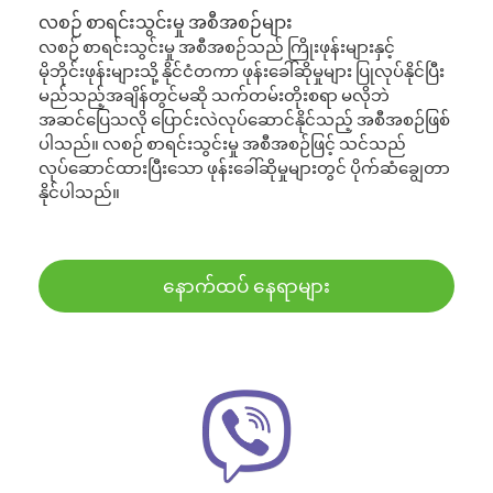
လစဉ် စာရင်းသွင်းမှု အစီအစဉ်များ
လစဉ် စာရင်းသွင်းမှု အစီအစဉ်သည် ကြိုးဖုန်းများနှင့်
မိုဘိုင်းဖုန်းများသို့ နိုင်ငံတကာ ဖုန်းခေါ်ဆိုမှုများ ပြုလုပ်နိုင်ပြီး
မည်သည့်အချိန်တွင်မဆို သက်တမ်းတိုးစရာ မလိုဘဲ
အဆင်ပြေသလို ပြောင်းလဲလုပ်ဆောင်နိုင်သည့် အစီအစဉ်ဖြစ်
ပါသည်။ လစဉ် စာရင်းသွင်းမှု အစီအစဉ်ဖြင့် သင်သည်
လုပ်ဆောင်ထားပြီးသော ဖုန်းခေါ်ဆိုမှုများတွင် ပိုက်ဆံချွေတာ
နိုင်ပါသည်။
နောက်ထပ် နေရာများ