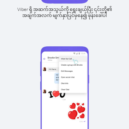
Viber ရှိ အဆက်အသွယ်ကို ရွေးချယ်ပြီး ၎င်းတို့၏
အချက်အလက် မျက်နှာပြင်မှနေ၍ ဖုန်းခေါ်ပါ