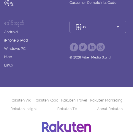
ပံ့ပိုးမှု
Customer Complaints Code
ဒေါင်းလုတ်
မြန်မာ
Android
iPhone & iPad
Windows PC
Mac
©
2026
Viber Media S.à r.l.
Linux
Rakuten Viki
Rakuten Kobo
Rakuten Travel
Rakuten Marketing
Rakuten Insight
Rakuten TV
About Rakuten