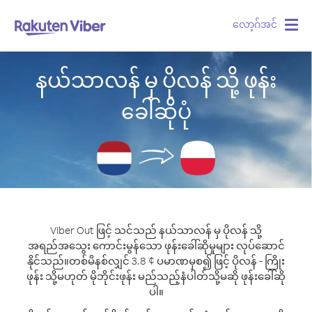
လော့ဂ်အင်
Togg
navig
နယ်သာလန် မှ ပိုလန် သို့ ဖုန်း
ခေါ်ဆိုပုံ
Viber Out ဖြင့် သင်သည် နယ်သာလန် မှ ပိုလန် သို့
အရည်အသွေး ကောင်းမွန်သော ဖုန်းခေါ်ဆိုမှုများ လုပ်ဆောင်
နိုင်သည်။
တစ်မိနစ်လျှင် 3.8 ¢ ပမာဏမှစ၍ ဖြင့် ပိုလန် - ကြိုး
ဖုန်း သို့မဟုတ် မိုဘိုင်းဖုန်း မည်သည့်နံပါတ်သို့မဆို ဖုန်းခေါ်ဆို
ပါ။