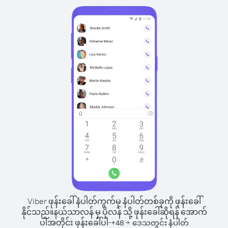
Viber ဖုန်းခေါ်နံပါတ်ကွက်မှ နံပါတ်တစ်ခုကို ဖုန်းခေါ်
နိုင်သည်။
နယ်သာလန် မှ ပိုလန် သို့ ဖုန်းခေါ်ဆိုရန် အောက်
ပါအတိုင်း ဖုန်းခေါ်ပါ-
+
+
48
ဒေသတွင်း နံပါတ်