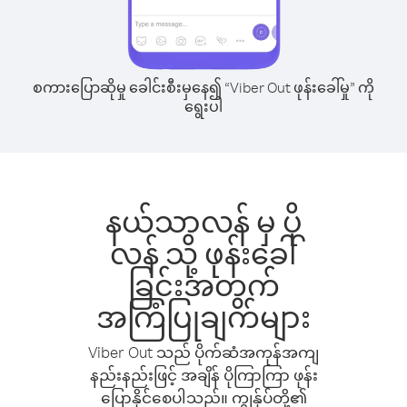
စကားပြောဆိုမှု ခေါင်းစီးမှနေ၍ “Viber Out ဖုန်းခေါ်မှု” ကို
ရွေးပါ
နယ်သာလန် မှ ပို
လန် သို့ ဖုန်းခေါ်
ခြင်းအတွက်
အကြံပြုချက်များ
Viber Out သည် ပိုက်ဆံအကုန်အကျ
နည်းနည်းဖြင့် အချိန် ပိုကြာကြာ ဖုန်း
ပြောနိုင်စေပါသည်။ ကျွန်ုပ်တို့၏