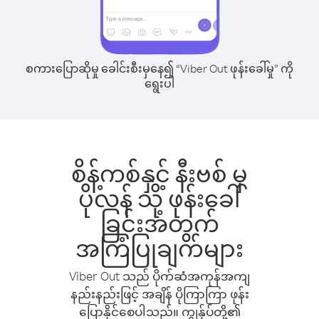
စကားပြောဆိုမှု ခေါင်းစီးမှနေ၍ “Viber Out ဖုန်းခေါ်မှု” ကို
ရွေးပါ
စိန့်ကစ်နှင့် နီးဗစ် မှ
ပိုလန် သို့ ဖုန်းခေါ်
ခြင်းအတွက်
အကြံပြုချက်များ
Viber Out သည် ပိုက်ဆံအကုန်အကျ
နည်းနည်းဖြင့် အချိန် ပိုကြာကြာ ဖုန်း
ပြောနိုင်စေပါသည်။ ကျွန်ုပ်တို့၏