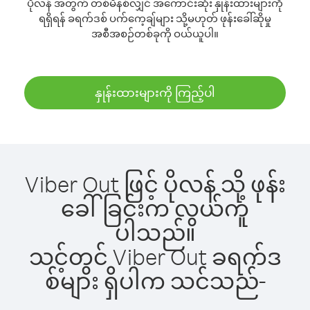
ပိုလန် အတွက် တစ်မိနစ်လျှင် အကောင်းဆုံး နှုန်းထားများကို
ရရှိရန် ခရက်ဒစ် ပက်ကေ့ချ်များ သို့မဟုတ် ဖုန်းခေါ်ဆိုမှု
အစီအစဉ်တစ်ခုကို ဝယ်ယူပါ။
နှုန်းထားများကို ကြည့်ပါ
Viber Out ဖြင့် ပိုလန် သို့ ဖုန်း
ခေါ်ခြင်းက လွယ်ကူ
ပါသည်။
သင့်တွင် Viber Out ခရက်ဒ
စ်များ ရှိပါက သင်သည်-