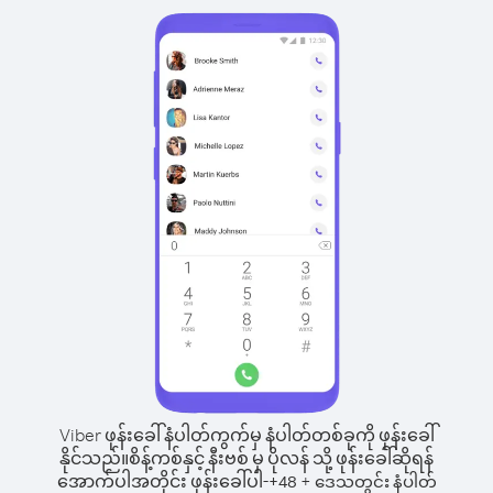
Viber ဖုန်းခေါ်နံပါတ်ကွက်မှ နံပါတ်တစ်ခုကို ဖုန်းခေါ်
နိုင်သည်။
စိန့်ကစ်နှင့် နီးဗစ် မှ ပိုလန် သို့ ဖုန်းခေါ်ဆိုရန်
အောက်ပါအတိုင်း ဖုန်းခေါ်ပါ-
+
+
48
ဒေသတွင်း နံပါတ်