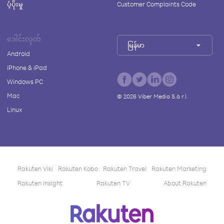
ပံ့ပိုးမှု
Customer Complaints Code
ဒေါင်းလုတ်
မြန်မာ
Android
iPhone & iPad
Windows PC
Mac
©
2026
Viber Media S.à r.l.
Linux
Rakuten Viki
Rakuten Kobo
Rakuten Travel
Rakuten Marketing
Rakuten Insight
Rakuten TV
About Rakuten