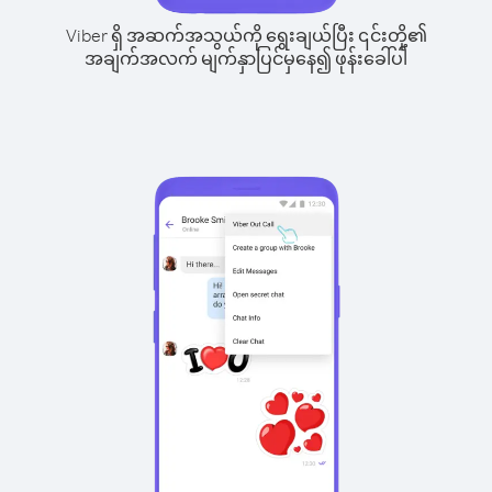
Viber ရှိ အဆက်အသွယ်ကို ရွေးချယ်ပြီး ၎င်းတို့၏
အချက်အလက် မျက်နှာပြင်မှနေ၍ ဖုန်းခေါ်ပါ