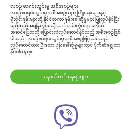
လစဉ် စာရင်းသွင်းမှု အစီအစဉ်များ
လစဉ် စာရင်းသွင်းမှု အစီအစဉ်သည် ကြိုးဖုန်းများနှင့်
မိုဘိုင်းဖုန်းများသို့ နိုင်ငံတကာ ဖုန်းခေါ်ဆိုမှုများ ပြုလုပ်နိုင်ပြီး
မည်သည့်အချိန်တွင်မဆို သက်တမ်းတိုးစရာ မလိုဘဲ
အဆင်ပြေသလို ပြောင်းလဲလုပ်ဆောင်နိုင်သည့် အစီအစဉ်ဖြစ်
ပါသည်။ လစဉ် စာရင်းသွင်းမှု အစီအစဉ်ဖြင့် သင်သည်
လုပ်ဆောင်ထားပြီးသော ဖုန်းခေါ်ဆိုမှုများတွင် ပိုက်ဆံချွေတာ
နိုင်ပါသည်။
နောက်ထပ် နေရာများ