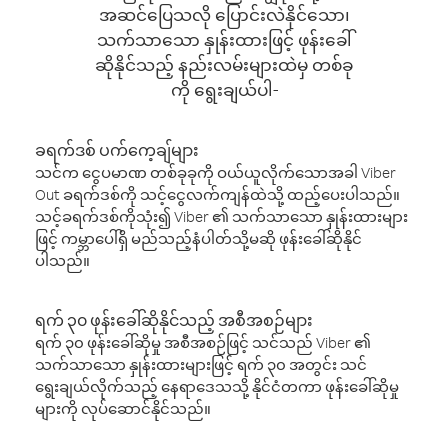
အဆင်ပြေသလို ပြောင်းလဲနိုင်သော၊
သက်သာသော နှုန်းထားဖြင့် ဖုန်းခေါ်
ဆိုနိုင်သည့် နည်းလမ်းများထဲမှ တစ်ခု
ကို ရွေးချယ်ပါ-
ခရက်ဒစ် ပက်ကေ့ချ်များ
သင်က ငွေပမာဏ တစ်ခုခုကို ဝယ်ယူလိုက်သောအခါ Viber
Out ခရက်ဒစ်ကို သင့်ငွေလက်ကျန်ထဲသို့ ထည့်ပေးပါသည်။
သင့်ခရက်ဒစ်ကိုသုံး၍ Viber ၏ သက်သာသော နှုန်းထားများ
ဖြင့် ကမ္ဘာပေါ်ရှိ မည်သည့်နံပါတ်သို့မဆို ဖုန်းခေါ်ဆိုနိုင်
ပါသည်။
ရက် ၃၀ ဖုန်းခေါ်ဆိုနိုင်သည့် အစီအစဉ်များ
ရက် ၃၀ ဖုန်းခေါ်ဆိုမှု အစီအစဉ်ဖြင့် သင်သည် Viber ၏
သက်သာသော နှုန်းထားများဖြင့် ရက် ၃၀ အတွင်း သင်
ရွေးချယ်လိုက်သည့် နေရာဒေသသို့ နိုင်ငံတကာ ဖုန်းခေါ်ဆိုမှု
များကို လုပ်ဆောင်နိုင်သည်။