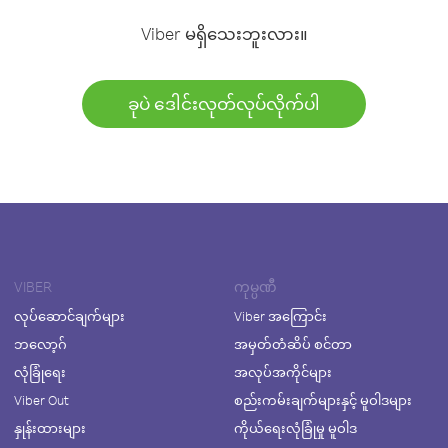
Viber မရှိသေးဘူးလား။
ခုပဲ ဒေါင်းလုတ်လုပ်လိုက်ပါ
VIBER
ကုမ္ပဏီ
လုပ်ဆောင်ချက်များ
Viber အကြောင်း
ဘလော့ဂ်
အမှတ်တံဆိပ် စင်တာ
လုံခြုံရေး
အလုပ်အကိုင်များ
Viber Out
စည်းကမ်းချက်များနှင့် မူဝါဒများ
နှုန်းထားများ
ကိုယ်ရေးလုံခြုံမှု မူဝါဒ