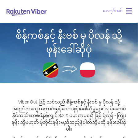
လော့ဂ်အင်
Togg
navig
စိန့်ကစ်နှင့် နီးဗစ် မှ ပိုလန် သို့
ဖုန်းခေါ်ဆိုပုံ
Viber Out ဖြင့် သင်သည် စိန့်ကစ်နှင့် နီးဗစ် မှ ပိုလန် သို့
အရည်အသွေး ကောင်းမွန်သော ဖုန်းခေါ်ဆိုမှုများ လုပ်ဆောင်
နိုင်သည်။
တစ်မိနစ်လျှင် 3.2 ¢ ပမာဏမှစ၍ ဖြင့် ပိုလန် - ကြိုး
ဖုန်း သို့မဟုတ် မိုဘိုင်းဖုန်း မည်သည့်နံပါတ်သို့မဆို ဖုန်းခေါ်ဆို
ပါ။