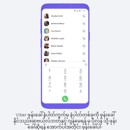
Viber ဖုန်းခေါ်နံပါတ်ကွက်မှ နံပါတ်တစ်ခုကို ဖုန်းခေါ်
နိုင်သည်။
ဆဗယ်လ်ဘတ်နှင့် ဂျန်မေရန် မှ ပိုလန် သို့ ဖုန်း
ခေါ်ဆိုရန် အောက်ပါအတိုင်း ဖုန်းခေါ်ပါ-