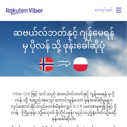
လော့ဂ်အင်
Togg
navig
ဆဗယ်လ်ဘတ်နှင့် ဂျန်မေရန်
မှ ပိုလန် သို့ ဖုန်းခေါ်ဆိုပုံ
Viber Out ဖြင့် သင်သည် ဆဗယ်လ်ဘတ်နှင့် ဂျန်မေရန် မှ ပို
လန် သို့ အရည်အသွေး ကောင်းမွန်သော ဖုန်းခေါ်ဆိုမှုများ
လုပ်ဆောင်နိုင်သည်။
တစ်မိနစ်လျှင် 3.2 ¢ ပမာဏမှစ၍ ဖြင့် ပို
လန် - ကြိုးဖုန်း သို့မဟုတ် မိုဘိုင်းဖုန်း မည်သည့်နံပါတ်သို့မဆို
ဖုန်းခေါ်ဆိုပါ။