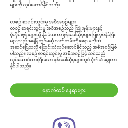
များကို လုပ်ဆောင်နိုင်သည်။
လစဉ် စာရင်းသွင်းမှု အစီအစဉ်များ
လစဉ် စာရင်းသွင်းမှု အစီအစဉ်သည် ကြိုးဖုန်းများနှင့်
မိုဘိုင်းဖုန်းများသို့ နိုင်ငံတကာ ဖုန်းခေါ်ဆိုမှုများ ပြုလုပ်နိုင်ပြီး
မည်သည့်အချိန်တွင်မဆို သက်တမ်းတိုးစရာ မလိုဘဲ
အဆင်ပြေသလို ပြောင်းလဲလုပ်ဆောင်နိုင်သည့် အစီအစဉ်ဖြစ်
ပါသည်။ လစဉ် စာရင်းသွင်းမှု အစီအစဉ်ဖြင့် သင်သည်
လုပ်ဆောင်ထားပြီးသော ဖုန်းခေါ်ဆိုမှုများတွင် ပိုက်ဆံချွေတာ
နိုင်ပါသည်။
နောက်ထပ် နေရာများ