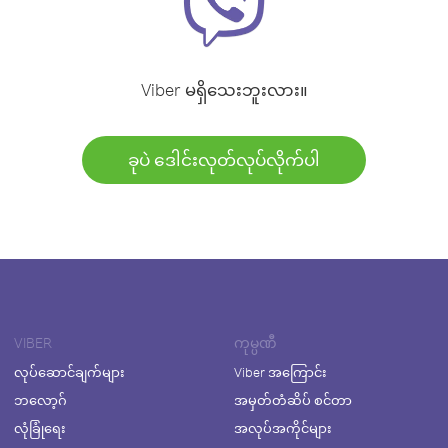
Viber မရှိသေးဘူးလား။
ခုပဲ ဒေါင်းလုတ်လုပ်လိုက်ပါ
VIBER
ကုမ္ပဏီ
လုပ်ဆောင်ချက်များ
Viber အကြောင်း
ဘလော့ဂ်
အမှတ်တံဆိပ် စင်တာ
လုံခြုံရေး
အလုပ်အကိုင်များ