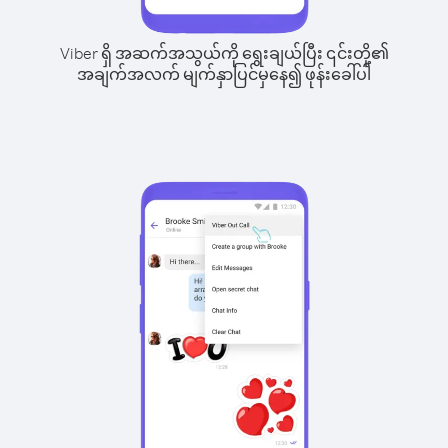
Viber ရှိ အဆက်အသွယ်ကို ရွေးချယ်ပြီး ၎င်းတို့၏
အချက်အလက် မျက်နှာပြင်မှနေ၍ ဖုန်းခေါ်ပါ