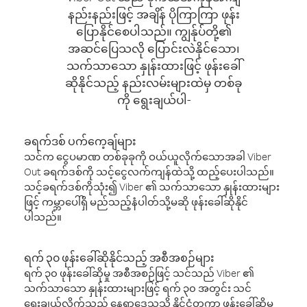
နည်းနည်းဖြင့် အချိန် ပိုကြာကြာ ဖုန်း
ပြောနိုင်စေပါသည်။ ကျွန်ုပ်တို့၏
အဆင်ပြေသလို ပြောင်းလဲနိုင်သော၊
သက်သာသော နှုန်းထားဖြင့် ဖုန်းခေါ်
ဆိုနိုင်သည့် နည်းလမ်းများထဲမှ တစ်ခု
ကို ရွေးချယ်ပါ-
ခရက်ဒစ် ပက်ကေ့ချ်များ
သင်က ငွေပမာဏ တစ်ခုခုကို ဝယ်ယူလိုက်သောအခါ Viber
Out ခရက်ဒစ်ကို သင့်ငွေလက်ကျန်ထဲသို့ ထည့်ပေးပါသည်။
သင့်ခရက်ဒစ်ကိုသုံး၍ Viber ၏ သက်သာသော နှုန်းထားများ
ဖြင့် ကမ္ဘာပေါ်ရှိ မည်သည့်နံပါတ်သို့မဆို ဖုန်းခေါ်ဆိုနိုင်
ပါသည်။
ရက် ၃၀ ဖုန်းခေါ်ဆိုနိုင်သည့် အစီအစဉ်များ
ရက် ၃၀ ဖုန်းခေါ်ဆိုမှု အစီအစဉ်ဖြင့် သင်သည် Viber ၏
သက်သာသော နှုန်းထားများဖြင့် ရက် ၃၀ အတွင်း သင်
ရွေးချယ်လိုက်သည့် နေရာဒေသသို့ နိုင်ငံတကာ ဖုန်းခေါ်ဆိုမှု