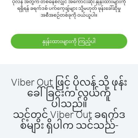
ပိုလန် အတွက် တစ်မိနစ်လျှင် အကောင်းဆုံး နှုန်းထားများကို
ရရှိရန် ခရက်ဒစ် ပက်ကေ့ချ်များ သို့မဟုတ် ဖုန်းခေါ်ဆိုမှု
အစီအစဉ်တစ်ခုကို ဝယ်ယူပါ။
နှုန်းထားများကို ကြည့်ပါ
Viber Out ဖြင့် ပိုလန် သို့ ဖုန်း
ခေါ်ခြင်းက လွယ်ကူ
ပါသည်။
သင့်တွင် Viber Out ခရက်ဒ
စ်များ ရှိပါက သင်သည်-