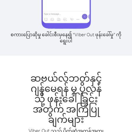
စကားပြောဆိုမှု ခေါင်းစီးမှနေ၍ “Viber Out ဖုန်းခေါ်မှု” ကို
ရွေးပါ
ဆဗယ်လ်ဘတ်နှင့်
ဂျန်မေရန် မှ ပိုလန်
သို့ ဖုန်းခေါ်ခြင်း
အတွက် အကြံပြု
ချက်များ
Viber Out သည် ပိုက်ဆံအကုန်အကျ