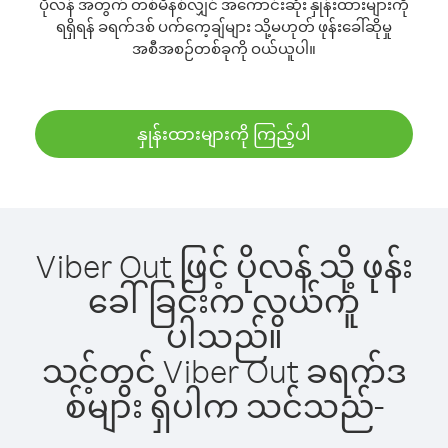
ပိုလန် အတွက် တစ်မိနစ်လျှင် အကောင်းဆုံး နှုန်းထားများကို
ရရှိရန် ခရက်ဒစ် ပက်ကေ့ချ်များ သို့မဟုတ် ဖုန်းခေါ်ဆိုမှု
အစီအစဉ်တစ်ခုကို ဝယ်ယူပါ။
နှုန်းထားများကို ကြည့်ပါ
Viber Out ဖြင့် ပိုလန် သို့ ဖုန်း
ခေါ်ခြင်းက လွယ်ကူ
ပါသည်။
သင့်တွင် Viber Out ခရက်ဒ
စ်များ ရှိပါက သင်သည်-