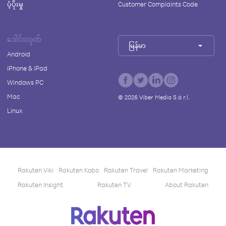
ပံ့ပိုးမှု
Customer Complaints Code
ဒေါင်းလုတ်
မြန်မာ
Android
iPhone & iPad
Windows PC
Mac
©
2026
Viber Media S.à r.l.
Linux
Rakuten Viki
Rakuten Kobo
Rakuten Travel
Rakuten Marketing
Rakuten Insight
Rakuten TV
About Rakuten