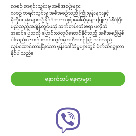
လစဉ် စာရင်းသွင်းမှု အစီအစဉ်များ
လစဉ် စာရင်းသွင်းမှု အစီအစဉ်သည် ကြိုးဖုန်းများနှင့်
မိုဘိုင်းဖုန်းများသို့ နိုင်ငံတကာ ဖုန်းခေါ်ဆိုမှုများ ပြုလုပ်နိုင်ပြီး
မည်သည့်အချိန်တွင်မဆို သက်တမ်းတိုးစရာ မလိုဘဲ
အဆင်ပြေသလို ပြောင်းလဲလုပ်ဆောင်နိုင်သည့် အစီအစဉ်ဖြစ်
ပါသည်။ လစဉ် စာရင်းသွင်းမှု အစီအစဉ်ဖြင့် သင်သည်
လုပ်ဆောင်ထားပြီးသော ဖုန်းခေါ်ဆိုမှုများတွင် ပိုက်ဆံချွေတာ
နိုင်ပါသည်။
နောက်ထပ် နေရာများ