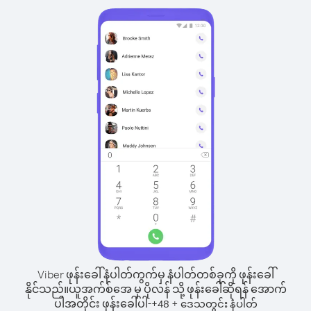
Viber ဖုန်းခေါ်နံပါတ်ကွက်မှ နံပါတ်တစ်ခုကို ဖုန်းခေါ်
နိုင်သည်။
ယူအက်စ်အေ မှ ပိုလန် သို့ ဖုန်းခေါ်ဆိုရန် အောက်
ပါအတိုင်း ဖုန်းခေါ်ပါ-
+
+
48
ဒေသတွင်း နံပါတ်