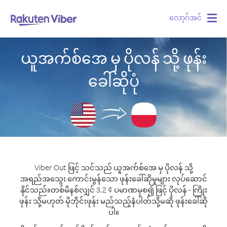
လော့ဂ်အင်
Togg
navig
ယူအက်စ်အေ မှ ပိုလန် သို့ ဖုန်း
ခေါ်ဆိုပုံ
Viber Out ဖြင့် သင်သည် ယူအက်စ်အေ မှ ပိုလန် သို့
အရည်အသွေး ကောင်းမွန်သော ဖုန်းခေါ်ဆိုမှုများ လုပ်ဆောင်
နိုင်သည်။
တစ်မိနစ်လျှင် 3.2 ¢ ပမာဏမှစ၍ ဖြင့် ပိုလန် - ကြိုး
ဖုန်း သို့မဟုတ် မိုဘိုင်းဖုန်း မည်သည့်နံပါတ်သို့မဆို ဖုန်းခေါ်ဆို
ပါ။