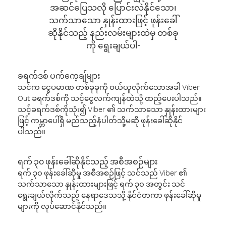
အဆင်ပြေသလို ပြောင်းလဲနိုင်သော၊
သက်သာသော နှုန်းထားဖြင့် ဖုန်းခေါ်
ဆိုနိုင်သည့် နည်းလမ်းများထဲမှ တစ်ခု
ကို ရွေးချယ်ပါ-
ခရက်ဒစ် ပက်ကေ့ချ်များ
သင်က ငွေပမာဏ တစ်ခုခုကို ဝယ်ယူလိုက်သောအခါ Viber
Out ခရက်ဒစ်ကို သင့်ငွေလက်ကျန်ထဲသို့ ထည့်ပေးပါသည်။
သင့်ခရက်ဒစ်ကိုသုံး၍ Viber ၏ သက်သာသော နှုန်းထားများ
ဖြင့် ကမ္ဘာပေါ်ရှိ မည်သည့်နံပါတ်သို့မဆို ဖုန်းခေါ်ဆိုနိုင်
ပါသည်။
ရက် ၃၀ ဖုန်းခေါ်ဆိုနိုင်သည့် အစီအစဉ်များ
ရက် ၃၀ ဖုန်းခေါ်ဆိုမှု အစီအစဉ်ဖြင့် သင်သည် Viber ၏
သက်သာသော နှုန်းထားများဖြင့် ရက် ၃၀ အတွင်း သင်
ရွေးချယ်လိုက်သည့် နေရာဒေသသို့ နိုင်ငံတကာ ဖုန်းခေါ်ဆိုမှု
များကို လုပ်ဆောင်နိုင်သည်။