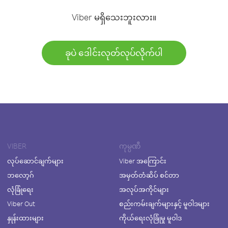
Viber မရှိသေးဘူးလား။
ခုပဲ ဒေါင်းလုတ်လုပ်လိုက်ပါ
VIBER
ကုမ္ပဏီ
လုပ်ဆောင်ချက်များ
Viber အကြောင်း
ဘလော့ဂ်
အမှတ်တံဆိပ် စင်တာ
လုံခြုံရေး
အလုပ်အကိုင်များ
Viber Out
စည်းကမ်းချက်များနှင့် မူဝါဒများ
နှုန်းထားများ
ကိုယ်ရေးလုံခြုံမှု မူဝါဒ