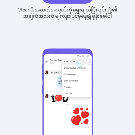
Viber ရှိ အဆက်အသွယ်ကို ရွေးချယ်ပြီး ၎င်းတို့၏
အချက်အလက် မျက်နှာပြင်မှနေ၍ ဖုန်းခေါ်ပါ