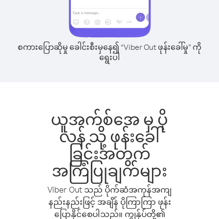
စကားပြောဆိုမှု ခေါင်းစီးမှနေ၍ “Viber Out ဖုန်းခေါ်မှု” ကို
ရွေးပါ
ယူအက်စ်အေ မှ ပို
လန် သို့ ဖုန်းခေါ်
ခြင်းအတွက်
အကြံပြုချက်များ
Viber Out သည် ပိုက်ဆံအကုန်အကျ
နည်းနည်းဖြင့် အချိန် ပိုကြာကြာ ဖုန်း
ပြောနိုင်စေပါသည်။ ကျွန်ုပ်တို့၏