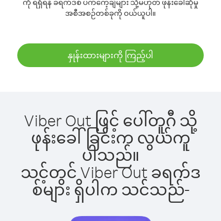
ကို ရရှိရန် ခရက်ဒစ် ပက်ကေ့ချ်များ သို့မဟုတ် ဖုန်းခေါ်ဆိုမှု
အစီအစဉ်တစ်ခုကို ဝယ်ယူပါ။
နှုန်းထားများကို ကြည့်ပါ
Viber Out ဖြင့် ပေါ်တူဂီ သို့
ဖုန်းခေါ်ခြင်းက လွယ်ကူ
ပါသည်။
သင့်တွင် Viber Out ခရက်ဒ
စ်များ ရှိပါက သင်သည်-