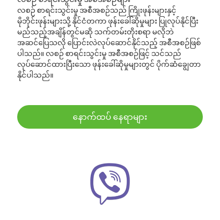
လစဉ် စာရင်းသွင်းမှု အစီအစဉ်သည် ကြိုးဖုန်းများနှင့်
မိုဘိုင်းဖုန်းများသို့ နိုင်ငံတကာ ဖုန်းခေါ်ဆိုမှုများ ပြုလုပ်နိုင်ပြီး
မည်သည့်အချိန်တွင်မဆို သက်တမ်းတိုးစရာ မလိုဘဲ
အဆင်ပြေသလို ပြောင်းလဲလုပ်ဆောင်နိုင်သည့် အစီအစဉ်ဖြစ်
ပါသည်။ လစဉ် စာရင်းသွင်းမှု အစီအစဉ်ဖြင့် သင်သည်
လုပ်ဆောင်ထားပြီးသော ဖုန်းခေါ်ဆိုမှုများတွင် ပိုက်ဆံချွေတာ
နိုင်ပါသည်။
နောက်ထပ် နေရာများ