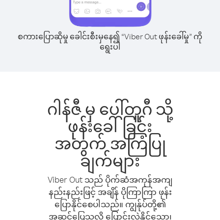
စကားပြောဆိုမှု ခေါင်းစီးမှနေ၍ “Viber Out ဖုန်းခေါ်မှု” ကို
ရွေးပါ
ဂါန်ဇီ မှ ပေါ်တူဂီ သို့
ဖုန်းခေါ်ခြင်း
အတွက် အကြံပြု
ချက်များ
Viber Out သည် ပိုက်ဆံအကုန်အကျ
နည်းနည်းဖြင့် အချိန် ပိုကြာကြာ ဖုန်း
ပြောနိုင်စေပါသည်။ ကျွန်ုပ်တို့၏
အဆင်ပြေသလို ပြောင်းလဲနိုင်သော၊