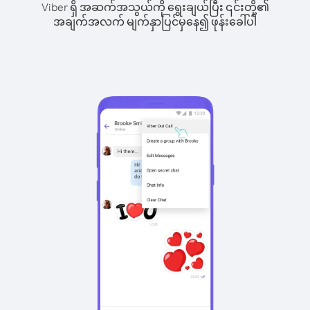
Viber ရှိ အဆက်အသွယ်ကို ရွေးချယ်ပြီး ၎င်းတို့၏
အချက်အလက် မျက်နှာပြင်မှနေ၍ ဖုန်းခေါ်ပါ