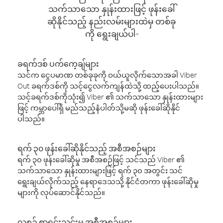
သက်သာသော နှုန်းထားဖြင့် ဖုန်းခေါ်
ဆိုနိုင်သည့် နည်းလမ်းများထဲမှ တစ်ခု
ကို ရွေးချယ်ပါ-
ခရက်ဒစ် ပက်ကေ့ချ်များ
သင်က ငွေပမာဏ တစ်ခုခုကို ဝယ်ယူလိုက်သောအခါ Viber
Out ခရက်ဒစ်ကို သင့်ငွေလက်ကျန်ထဲသို့ ထည့်ပေးပါသည်။
သင့်ခရက်ဒစ်ကိုသုံး၍ Viber ၏ သက်သာသော နှုန်းထားများ
ဖြင့် ကမ္ဘာပေါ်ရှိ မည်သည့်နံပါတ်သို့မဆို ဖုန်းခေါ်ဆိုနိုင်
ပါသည်။
ရက် ၃၀ ဖုန်းခေါ်ဆိုနိုင်သည့် အစီအစဉ်များ
ရက် ၃၀ ဖုန်းခေါ်ဆိုမှု အစီအစဉ်ဖြင့် သင်သည် Viber ၏
သက်သာသော နှုန်းထားများဖြင့် ရက် ၃၀ အတွင်း သင်
ရွေးချယ်လိုက်သည့် နေရာဒေသသို့ နိုင်ငံတကာ ဖုန်းခေါ်ဆိုမှု
များကို လုပ်ဆောင်နိုင်သည်။
လစဉ် စာရင်းသွင်းမှု အစီအစဉ်များ