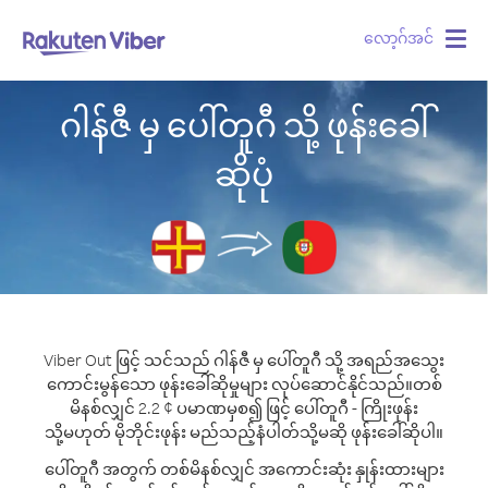
လော့ဂ်အင်
Togg
navig
ဂါန်ဇီ မှ ပေါ်တူဂီ သို့ ဖုန်းခေါ်
ဆိုပုံ
Viber Out ဖြင့် သင်သည် ဂါန်ဇီ မှ ပေါ်တူဂီ သို့ အရည်အသွေး
ကောင်းမွန်သော ဖုန်းခေါ်ဆိုမှုများ လုပ်ဆောင်နိုင်သည်။
တစ်
မိနစ်လျှင် 2.2 ¢ ပမာဏမှစ၍ ဖြင့် ပေါ်တူဂီ - ကြိုးဖုန်း
သို့မဟုတ် မိုဘိုင်းဖုန်း မည်သည့်နံပါတ်သို့မဆို ဖုန်းခေါ်ဆိုပါ။
ပေါ်တူဂီ အတွက် တစ်မိနစ်လျှင် အကောင်းဆုံး နှုန်းထားများ