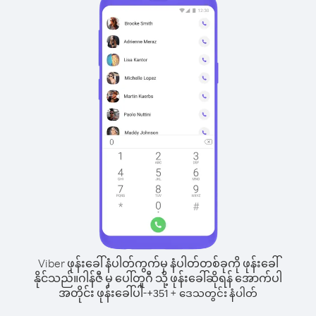
Viber ဖုန်းခေါ်နံပါတ်ကွက်မှ နံပါတ်တစ်ခုကို ဖုန်းခေါ်
နိုင်သည်။
ဂါန်ဇီ မှ ပေါ်တူဂီ သို့ ဖုန်းခေါ်ဆိုရန် အောက်ပါ
အတိုင်း ဖုန်းခေါ်ပါ-
+
+
351
ဒေသတွင်း နံပါတ်