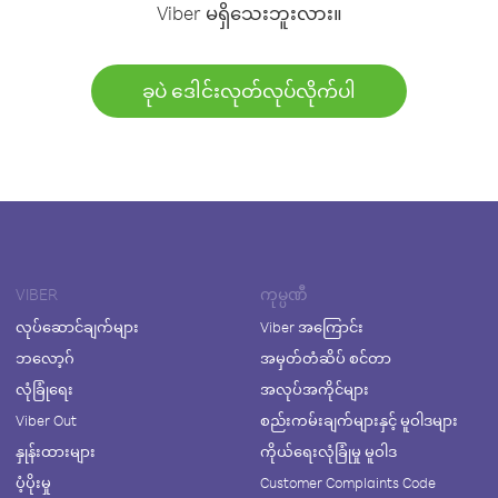
Viber မရှိသေးဘူးလား။
ခုပဲ ဒေါင်းလုတ်လုပ်လိုက်ပါ
VIBER
ကုမ္ပဏီ
လုပ်ဆောင်ချက်များ
Viber အကြောင်း
ဘလော့ဂ်
အမှတ်တံဆိပ် စင်တာ
လုံခြုံရေး
အလုပ်အကိုင်များ
Viber Out
စည်းကမ်းချက်များနှင့် မူဝါဒများ
နှုန်းထားများ
ကိုယ်ရေးလုံခြုံမှု မူဝါဒ
ပံ့ပိုးမှု
Customer Complaints Code