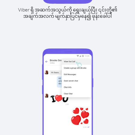
Viber ရှိ အဆက်အသွယ်ကို ရွေးချယ်ပြီး ၎င်းတို့၏
အချက်အလက် မျက်နှာပြင်မှနေ၍ ဖုန်းခေါ်ပါ