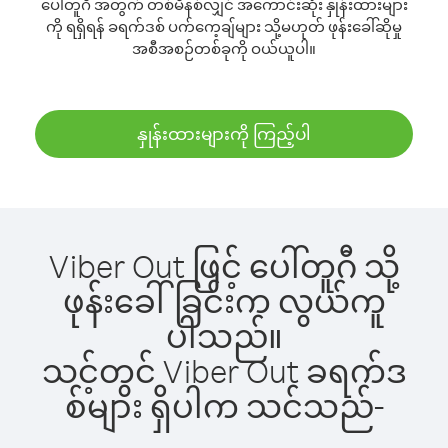
ပေါ်တူဂီ အတွက် တစ်မိနစ်လျှင် အကောင်းဆုံး နှုန်းထားများ
ကို ရရှိရန် ခရက်ဒစ် ပက်ကေ့ချ်များ သို့မဟုတ် ဖုန်းခေါ်ဆိုမှု
အစီအစဉ်တစ်ခုကို ဝယ်ယူပါ။
နှုန်းထားများကို ကြည့်ပါ
Viber Out ဖြင့် ပေါ်တူဂီ သို့
ဖုန်းခေါ်ခြင်းက လွယ်ကူ
ပါသည်။
သင့်တွင် Viber Out ခရက်ဒ
စ်များ ရှိပါက သင်သည်-