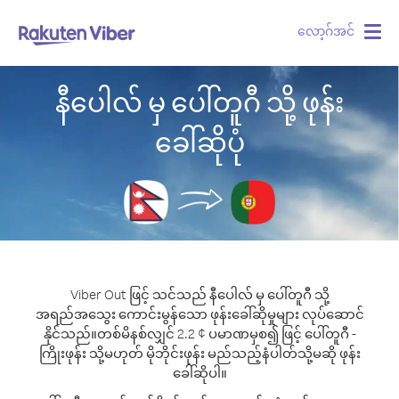
လော့ဂ်အင်
Togg
navig
နီပေါလ် မှ ပေါ်တူဂီ သို့ ဖုန်း
ခေါ်ဆိုပုံ
Viber Out ဖြင့် သင်သည် နီပေါလ် မှ ပေါ်တူဂီ သို့
အရည်အသွေး ကောင်းမွန်သော ဖုန်းခေါ်ဆိုမှုများ လုပ်ဆောင်
နိုင်သည်။
တစ်မိနစ်လျှင် 2.2 ¢ ပမာဏမှစ၍ ဖြင့် ပေါ်တူဂီ -
ကြိုးဖုန်း သို့မဟုတ် မိုဘိုင်းဖုန်း မည်သည့်နံပါတ်သို့မဆို ဖုန်း
ခေါ်ဆိုပါ။