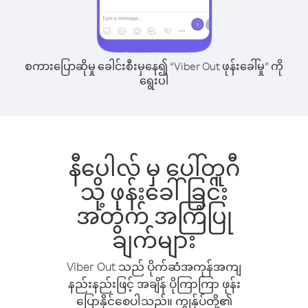
စကားပြောဆိုမှု ခေါင်းစီးမှနေ၍ “Viber Out ဖုန်းခေါ်မှု” ကို
ရွေးပါ
နီပေါလ် မှ ပေါ်တူဂီ
သို့ ဖုန်းခေါ်ခြင်း
အတွက် အကြံပြု
ချက်များ
Viber Out သည် ပိုက်ဆံအကုန်အကျ
နည်းနည်းဖြင့် အချိန် ပိုကြာကြာ ဖုန်း
ပြောနိုင်စေပါသည်။ ကျွန်ုပ်တို့၏