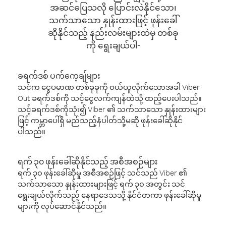
အဆင်ပြေသလို ပြောင်းလဲနိုင်သော၊
သက်သာသော နှုန်းထားဖြင့် ဖုန်းခေါ်
ဆိုနိုင်သည့် နည်းလမ်းများထဲမှ တစ်ခု
ကို ရွေးချယ်ပါ-
ခရက်ဒစ် ပက်ကေ့ချ်များ
သင်က ငွေပမာဏ တစ်ခုခုကို ဝယ်ယူလိုက်သောအခါ Viber
Out ခရက်ဒစ်ကို သင့်ငွေလက်ကျန်ထဲသို့ ထည့်ပေးပါသည်။
သင့်ခရက်ဒစ်ကိုသုံး၍ Viber ၏ သက်သာသော နှုန်းထားများ
ဖြင့် ကမ္ဘာပေါ်ရှိ မည်သည့်နံပါတ်သို့မဆို ဖုန်းခေါ်ဆိုနိုင်
ပါသည်။
ရက် ၃၀ ဖုန်းခေါ်ဆိုနိုင်သည့် အစီအစဉ်များ
ရက် ၃၀ ဖုန်းခေါ်ဆိုမှု အစီအစဉ်ဖြင့် သင်သည် Viber ၏
သက်သာသော နှုန်းထားများဖြင့် ရက် ၃၀ အတွင်း သင်
ရွေးချယ်လိုက်သည့် နေရာဒေသသို့ နိုင်ငံတကာ ဖုန်းခေါ်ဆိုမှု
များကို လုပ်ဆောင်နိုင်သည်။