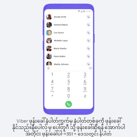
Viber ဖုန်းခေါ်နံပါတ်ကွက်မှ နံပါတ်တစ်ခုကို ဖုန်းခေါ်
နိုင်သည်။
နီပေါလ် မှ ပေါ်တူဂီ သို့ ဖုန်းခေါ်ဆိုရန် အောက်ပါ
အတိုင်း ဖုန်းခေါ်ပါ-
+
+
351
ဒေသတွင်း နံပါတ်