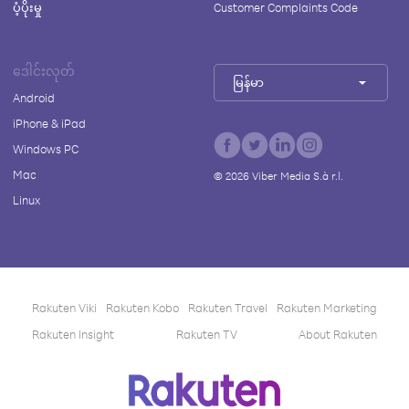
ပံ့ပိုးမှု
Customer Complaints Code
ဒေါင်းလုတ်
မြန်မာ
Android
iPhone & iPad
Windows PC
Mac
©
2026
Viber Media S.à r.l.
Linux
Rakuten Viki
Rakuten Kobo
Rakuten Travel
Rakuten Marketing
Rakuten Insight
Rakuten TV
About Rakuten