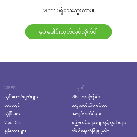
Viber မရှိသေးဘူးလား။
ခုပဲ ဒေါင်းလုတ်လုပ်လိုက်ပါ
VIBER
ကုမ္ပဏီ
လုပ်ဆောင်ချက်များ
Viber အကြောင်း
ဘလော့ဂ်
အမှတ်တံဆိပ် စင်တာ
လုံခြုံရေး
အလုပ်အကိုင်များ
Viber Out
စည်းကမ်းချက်များနှင့် မူဝါဒများ
နှုန်းထားများ
ကိုယ်ရေးလုံခြုံမှု မူဝါဒ