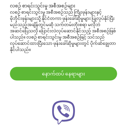
လစဉ် စာရင်းသွင်းမှု အစီအစဉ်များ
လစဉ် စာရင်းသွင်းမှု အစီအစဉ်သည် ကြိုးဖုန်းများနှင့်
မိုဘိုင်းဖုန်းများသို့ နိုင်ငံတကာ ဖုန်းခေါ်ဆိုမှုများ ပြုလုပ်နိုင်ပြီး
မည်သည့်အချိန်တွင်မဆို သက်တမ်းတိုးစရာ မလိုဘဲ
အဆင်ပြေသလို ပြောင်းလဲလုပ်ဆောင်နိုင်သည့် အစီအစဉ်ဖြစ်
ပါသည်။ လစဉ် စာရင်းသွင်းမှု အစီအစဉ်ဖြင့် သင်သည်
လုပ်ဆောင်ထားပြီးသော ဖုန်းခေါ်ဆိုမှုများတွင် ပိုက်ဆံချွေတာ
နိုင်ပါသည်။
နောက်ထပ် နေရာများ