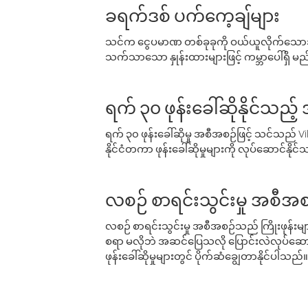
ခရက်ဒစ် ပက်ကေ့ချ်များ
သင်က ငွေပမာဏ တစ်ခုခုကို ဝယ်ယူလိုက်သောအခ
သက်သာသော နှုန်းထားများဖြင့် ကမ္ဘာပေါ်ရှိ မည်သ
ရက် ၃၀ ဖုန်းခေါ်ဆိုနိုင်သည့
ရက် ၃၀ ဖုန်းခေါ်ဆိုမှု အစီအစဉ်ဖြင့် သင်သည
နိုင်ငံတကာ ဖုန်းခေါ်ဆိုမှုများကို လုပ်ဆောင်နိုင
လစဉ် စာရင်းသွင်းမှု အစီအစ
လစဉ် စာရင်းသွင်းမှု အစီအစဉ်သည် ကြိုးဖုန်းများနှင
စရာ မလိုဘဲ အဆင်ပြေသလို ပြောင်းလဲလုပ်ဆောင
ဖုန်းခေါ်ဆိုမှုများတွင် ပိုက်ဆံချွေတာနိုင်ပါသည်။