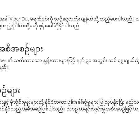
ါ Viber Out ခရက်ဒစ်ကို သင့်ငွေလက်ကျန်ထဲသို့ ထည့်ပေးပါသည်။ သင
ည့်နံပါတ်သို့မဆို ဖုန်းခေါ်ဆိုနိုင်ပါသည်။
် အစီအစဉ်များ
် Viber ၏ သက်သာသော နှုန်းထားများဖြင့် ရက် ၃၀ အတွင်း သင် ရွေးချယ်
်သည်။
ဉ်များ
့် မိုဘိုင်းဖုန်းများသို့ နိုင်ငံတကာ ဖုန်းခေါ်ဆိုမှုများ ပြုလုပ်နိုင်ပြီး
်နိုင်သည့် အစီအစဉ်ဖြစ်ပါသည်။ လစဉ် စာရင်းသွင်းမှု အစီအစဉ်ဖြင့်