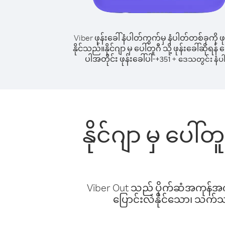
Viber ဖုန်းခေါ်နံပါတ်ကွက်မှ နံပါတ်တစ်ခုကို ဖု
နိုင်သည်။
နိုင်ဂျာ မှ ပေါ်တူဂီ သို့ ဖုန်းခေါ်ဆိုရန
ပါအတိုင်း ဖုန်းခေါ်ပါ-
+
+
351
ဒေသတွင်း နံပ
နိုင်ဂျာ မှ ပေါ
Viber Out သည် ပိုက်ဆံအကုန်အကျ 
ပြောင်းလဲနိုင်သော၊ သက်သာသ