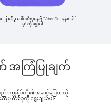
ြောဆိုမှု ခေါင်းစီးမှနေ၍ “Viber Out ဖုန်းခေါ်
မှု” ကို ရွေးပါ
တွက် အကြံပြုချက်
ါသည်။ ကျွန်ုပ်တို့၏ အဆင်ပြေသလို
းထဲမှ တစ်ခုကို ရွေးချယ်ပါ-