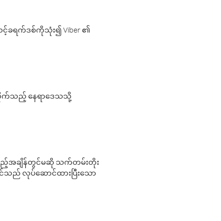
့်ခရက်ဒစ်ကိုသုံး၍ Viber ၏
လိုက်သည့် နေရာဒေသသို့
 မည်သည့်အချိန်တွင်မဆို သက်တမ်းတိုး
 သင်သည် လုပ်ဆောင်ထားပြီးသော