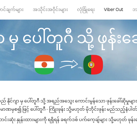
ာင်ချက်များ
အသိုင်းအဝိုင်းများ
လုံခြုံရေး
Viber Out
ဘ
ာ မှ ပေါ်တူဂီ သို့ ဖုန်းခေ
ည် နိုင်ဂျာ မှ ပေါ်တူဂီ သို့ အရည်အသွေး ကောင်းမွန်သော ဖုန်းခေါ်ဆိုမှုမျ
ာဏမှစ၍ ဖြင့် ပေါ်တူဂီ - ကြိုးဖုန်း သို့မဟုတ် မိုဘိုင်းဖုန်း မည်သည့်နံပါတ်သ
းဆုံး နှုန်းထားများကို ရရှိရန် ခရက်ဒစ် ပက်ကေ့ချ်များ သို့မဟုတ် ဖုန်