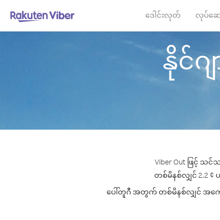
ဒေါင်းလုတ်
လုပ်ဆေ
နိုင်ဂျ
Viber Out ဖြင့် သင်သ
တစ်မိနစ်လျှင် 2.2 ¢ ပမ
ပေါ်တူဂီ အတွက် တစ်မိနစ်လျှင် အကောင်