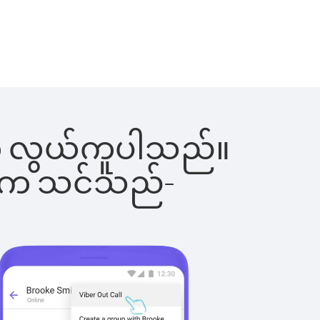
ြင်းက လွယ်ကူပါသည်။
ိပါက သင်သည်-