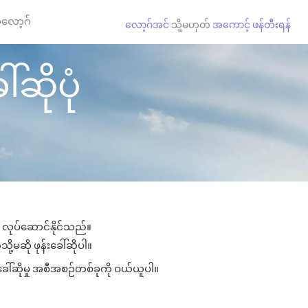
လော့ဂ်
လော့ဂ်အင်
သို့မဟုတ်
အကောင့် ဖန်တီးရန်
ါ်ဆိုပုံ
ား လုပ်ဆောင်နိုင်သည်။
ို့မဆို ဖုန်းခေါ်ဆိုပါ။
းခေါ်ဆိုမှု အစီအစဉ်တစ်ခုကို ဝယ်ယူပါ။