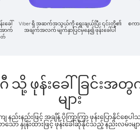
န်းခေါ်
Viber ရှိ အဆက်အသွယ်ကို ရွေးချယ်ပြီး ၎င်းတို့၏
စကားပ
် အောက်
အချက်အလက် မျက်နှာပြင်မှနေ၍ ဖုန်းခေါ်ပါ
ါတ်
်တူဂီ သို့ ဖုန်းခေါ်ခြင်းအ
များ
နည်းနည်းဖြင့် အချိန် ပိုကြာကြာ ဖုန်းပြောနိုင်စေပ
ော နှုန်းထားဖြင့် ဖုန်းခေါ်ဆိုနိုင်သည့် နည်းလမ်းမျာ