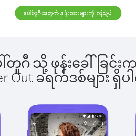
ပေါ်တူဂီ အတွက် နှုန်းထားများကို ကြည့်ပါ
ေါ်တူဂီ သို့ ဖုန်းခေါ်ခ
ber Out ခရက်ဒစ်များ ရှ