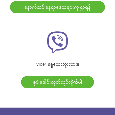
နောက်ထပ် နေရာဒေသများကို ရှာရန်
Viber မရှိသေးဘူးလား။
ခုပဲ ဒေါင်းလုတ်လုပ်လိုက်ပါ