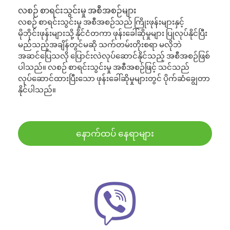
လစဉ် စာရင်းသွင်းမှု အစီအစဉ်များ
လစဉ် စာရင်းသွင်းမှု အစီအစဉ်သည် ကြိုးဖုန်းများနှင့်
မိုဘိုင်းဖုန်းများသို့ နိုင်ငံတကာ ဖုန်းခေါ်ဆိုမှုများ ပြုလုပ်နိုင်ပြီး
မည်သည့်အချိန်တွင်မဆို သက်တမ်းတိုးစရာ မလိုဘဲ
အဆင်ပြေသလို ပြောင်းလဲလုပ်ဆောင်နိုင်သည့် အစီအစဉ်ဖြစ်
ပါသည်။ လစဉ် စာရင်းသွင်းမှု အစီအစဉ်ဖြင့် သင်သည်
လုပ်ဆောင်ထားပြီးသော ဖုန်းခေါ်ဆိုမှုများတွင် ပိုက်ဆံချွေတာ
နိုင်ပါသည်။
နောက်ထပ် နေရာများ