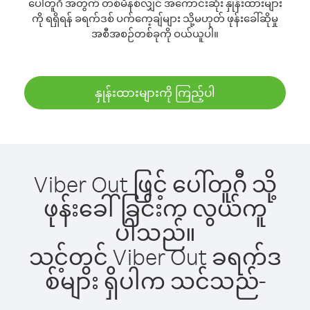
ပေါ်တူဂီ အတွက် တစ်မိနစ်လျှင် အကောင်းဆုံး နှုန်းထားများ
ကို ရရှိရန် ခရက်ဒစ် ပက်ကေ့ချ်များ သို့မဟုတ် ဖုန်းခေါ်ဆိုမှု
အစီအစဉ်တစ်ခုကို ဝယ်ယူပါ။
နှုန်းထားများကို ကြည့်ပါ
Viber Out ဖြင့် ပေါ်တူဂီ သို့
ဖုန်းခေါ်ခြင်းက လွယ်ကူ
ပါသည်။
သင့်တွင် Viber Out ခရက်ဒ
စ်များ ရှိပါက သင်သည်-