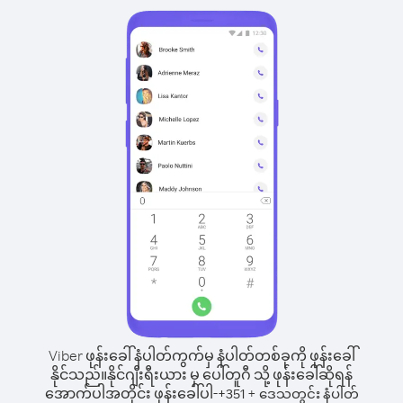
Viber ဖုန်းခေါ်နံပါတ်ကွက်မှ နံပါတ်တစ်ခုကို ဖုန်းခေါ်
နိုင်သည်။
နိုင်ဂျီးရီးယား မှ ပေါ်တူဂီ သို့ ဖုန်းခေါ်ဆိုရန်
အောက်ပါအတိုင်း ဖုန်းခေါ်ပါ-
+
+
351
ဒေသတွင်း နံပါတ်