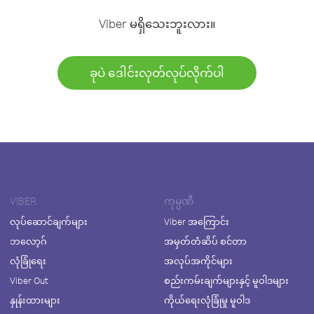
Viber မရှိသေးဘူးလား။
ခုပဲ ဒေါင်းလုတ်လုပ်လိုက်ပါ
VIBER
ကုမ္ပဏီ
လုပ်ဆောင်ချက်များ
Viber အကြောင်း
ဘလော့ဂ်
အမှတ်တံဆိပ် စင်တာ
လုံခြုံရေး
အလုပ်အကိုင်များ
Viber Out
စည်းကမ်းချက်များနှင့် မူဝါဒများ
နှုန်းထားများ
ကိုယ်ရေးလုံခြုံမှု မူဝါဒ