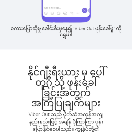
စကားပြောဆိုမှု ခေါင်းစီးမှနေ၍ “Viber Out ဖုန်းခေါ်မှု” ကို
ရွေးပါ
နိုင်ဂျီးရီးယား မှ ပေါ်
တူဂီ သို့ ဖုန်းခေါ်
ခြင်းအတွက်
အကြံပြုချက်များ
Viber Out သည် ပိုက်ဆံအကုန်အကျ
နည်းနည်းဖြင့် အချိန် ပိုကြာကြာ ဖုန်း
ပြောနိုင်စေပါသည်။ ကျွန်ုပ်တို့၏