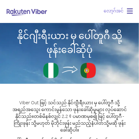
လော့ဂ်အင်
Togg
navig
နိုင်ဂျီးရီးယား မှ ပေါ်တူဂီ သို့
ဖုန်းခေါ်ဆိုပုံ
Viber Out ဖြင့် သင်သည် နိုင်ဂျီးရီးယား မှ ပေါ်တူဂီ သို့
အရည်အသွေး ကောင်းမွန်သော ဖုန်းခေါ်ဆိုမှုများ လုပ်ဆောင်
နိုင်သည်။
တစ်မိနစ်လျှင် 2.2 ¢ ပမာဏမှစ၍ ဖြင့် ပေါ်တူဂီ -
ကြိုးဖုန်း သို့မဟုတ် မိုဘိုင်းဖုန်း မည်သည့်နံပါတ်သို့မဆို ဖုန်း
ခေါ်ဆိုပါ။