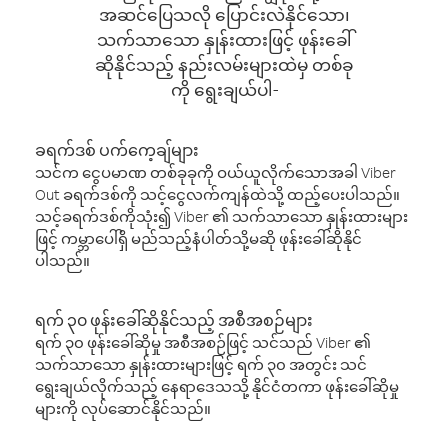
အဆင်ပြေသလို ပြောင်းလဲနိုင်သော၊
သက်သာသော နှုန်းထားဖြင့် ဖုန်းခေါ်
ဆိုနိုင်သည့် နည်းလမ်းများထဲမှ တစ်ခု
ကို ရွေးချယ်ပါ-
ခရက်ဒစ် ပက်ကေ့ချ်များ
သင်က ငွေပမာဏ တစ်ခုခုကို ဝယ်ယူလိုက်သောအခါ Viber
Out ခရက်ဒစ်ကို သင့်ငွေလက်ကျန်ထဲသို့ ထည့်ပေးပါသည်။
သင့်ခရက်ဒစ်ကိုသုံး၍ Viber ၏ သက်သာသော နှုန်းထားများ
ဖြင့် ကမ္ဘာပေါ်ရှိ မည်သည့်နံပါတ်သို့မဆို ဖုန်းခေါ်ဆိုနိုင်
ပါသည်။
ရက် ၃၀ ဖုန်းခေါ်ဆိုနိုင်သည့် အစီအစဉ်များ
ရက် ၃၀ ဖုန်းခေါ်ဆိုမှု အစီအစဉ်ဖြင့် သင်သည် Viber ၏
သက်သာသော နှုန်းထားများဖြင့် ရက် ၃၀ အတွင်း သင်
ရွေးချယ်လိုက်သည့် နေရာဒေသသို့ နိုင်ငံတကာ ဖုန်းခေါ်ဆိုမှု
များကို လုပ်ဆောင်နိုင်သည်။