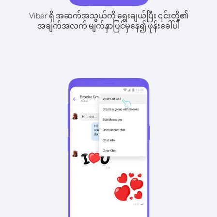
Viber ရှိ အဆက်အသွယ်ကို ရွေးချယ်ပြီး ၎င်းတို့၏
အချက်အလက် မျက်နှာပြင်မှနေ၍ ဖုန်းခေါ်ပါ