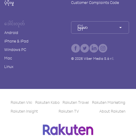
ပံ့ပိုးမှု
Customer Complaints Code
ဒေါင်းလုတ်
မြန်မာ
Android
iPhone & iPad
Windows PC
Mac
©
2026
Viber Media S.à r.l.
Linux
Rakuten Viki
Rakuten Kobo
Rakuten Travel
Rakuten Marketing
Rakuten Insight
Rakuten TV
About Rakuten