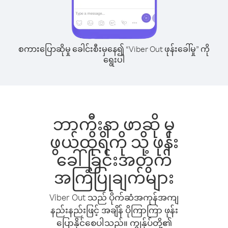
စကားပြောဆိုမှု ခေါင်းစီးမှနေ၍ “Viber Out ဖုန်းခေါ်မှု” ကို
ရွေးပါ
ဘာကီးနာ ဖာဆို မှ
ဖွယ်ထိုရိကို သို့ ဖုန်း
ခေါ်ခြင်းအတွက်
အကြံပြုချက်များ
Viber Out သည် ပိုက်ဆံအကုန်အကျ
နည်းနည်းဖြင့် အချိန် ပိုကြာကြာ ဖုန်း
ပြောနိုင်စေပါသည်။ ကျွန်ုပ်တို့၏