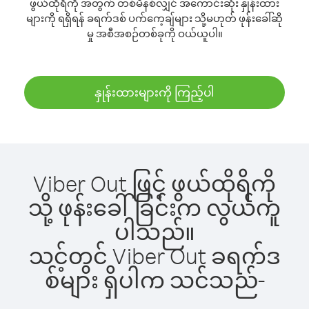
ဖွယ်ထိုရိကို အတွက် တစ်မိနစ်လျှင် အကောင်းဆုံး နှုန်းထား
များကို ရရှိရန် ခရက်ဒစ် ပက်ကေ့ချ်များ သို့မဟုတ် ဖုန်းခေါ်ဆို
မှု အစီအစဉ်တစ်ခုကို ဝယ်ယူပါ။
နှုန်းထားများကို ကြည့်ပါ
Viber Out ဖြင့် ဖွယ်ထိုရိကို
သို့ ဖုန်းခေါ်ခြင်းက လွယ်ကူ
ပါသည်။
သင့်တွင် Viber Out ခရက်ဒ
စ်များ ရှိပါက သင်သည်-