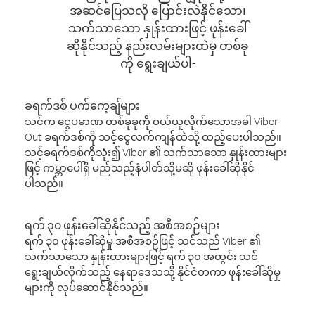
အဆင်ပြေသလို ပြောင်းလဲနိုင်သော၊
သက်သာသော နှုန်းထားဖြင့် ဖုန်းခေါ်
ဆိုနိုင်သည့် နည်းလမ်းများထဲမှ တစ်ခု
ကို ရွေးချယ်ပါ-
ခရက်ဒစ် ပက်ကေ့ချ်များ
သင်က ငွေပမာဏ တစ်ခုခုကို ဝယ်ယူလိုက်သောအခါ Viber
Out ခရက်ဒစ်ကို သင့်ငွေလက်ကျန်ထဲသို့ ထည့်ပေးပါသည်။
သင့်ခရက်ဒစ်ကိုသုံး၍ Viber ၏ သက်သာသော နှုန်းထားများ
ဖြင့် ကမ္ဘာပေါ်ရှိ မည်သည့်နံပါတ်သို့မဆို ဖုန်းခေါ်ဆိုနိုင်
ပါသည်။
ရက် ၃၀ ဖုန်းခေါ်ဆိုနိုင်သည့် အစီအစဉ်များ
ရက် ၃၀ ဖုန်းခေါ်ဆိုမှု အစီအစဉ်ဖြင့် သင်သည် Viber ၏
သက်သာသော နှုန်းထားများဖြင့် ရက် ၃၀ အတွင်း သင်
ရွေးချယ်လိုက်သည့် နေရာဒေသသို့ နိုင်ငံတကာ ဖုန်းခေါ်ဆိုမှု
များကို လုပ်ဆောင်နိုင်သည်။