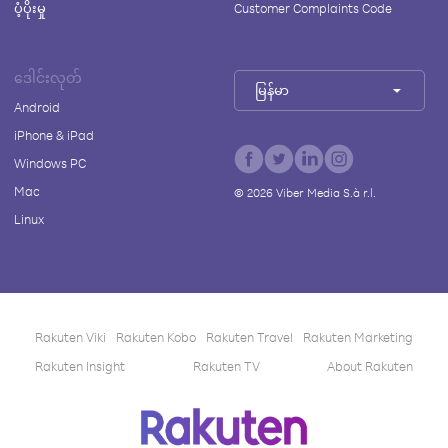
ပံ့ပိုးမှု
Customer Complaints Code
ဒေါင်းလုတ်
မြန်မာ
Android
iPhone & iPad
Windows PC
Mac
©
2026
Viber Media S.à r.l.
Linux
Rakuten Viki
Rakuten Kobo
Rakuten Travel
Rakuten Marketing
Rakuten Insight
Rakuten TV
About Rakuten