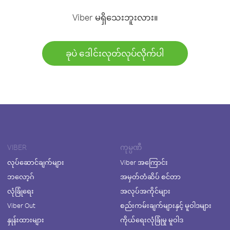
Viber မရှိသေးဘူးလား။
ခုပဲ ဒေါင်းလုတ်လုပ်လိုက်ပါ
VIBER
ကုမ္ပဏီ
လုပ်ဆောင်ချက်များ
Viber အကြောင်း
ဘလော့ဂ်
အမှတ်တံဆိပ် စင်တာ
လုံခြုံရေး
အလုပ်အကိုင်များ
Viber Out
စည်းကမ်းချက်များနှင့် မူဝါဒများ
နှုန်းထားများ
ကိုယ်ရေးလုံခြုံမှု မူဝါဒ