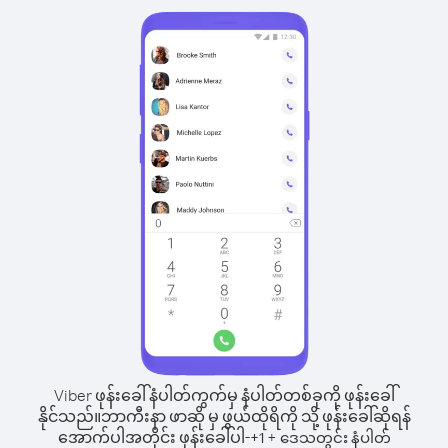
Viber ဖုန်းခေါ်နံပါတ်ကွက်မှ နံပါတ်တစ်ခုကို ဖုန်းခေါ်
နိုင်သည်။
ဘာကီးနာ ဖာဆို မှ ဖွယ်ထိုရိကို သို့ ဖုန်းခေါ်ဆိုရန်
အောက်ပါအတိုင်း ဖုန်းခေါ်ပါ-
+
+
1
ဒေသတွင်း နံပါတ်