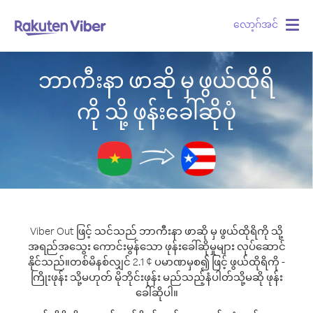
လော့ဂ်အင်
Togg
navig
ဘာကီးနာ ဖာဆို မှ ဖွယ်ထိုရိ
ကို သို့ ဖုန်းခေါ်ဆိုပုံ
Viber Out ဖြင့် သင်သည် ဘာကီးနာ ဖာဆို မှ ဖွယ်ထိုရိကို သို့
အရည်အသွေး ကောင်းမွန်သော ဖုန်းခေါ်ဆိုမှုများ လုပ်ဆောင်
နိုင်သည်။
တစ်မိနစ်လျှင် 2.1 ¢ ပမာဏမှစ၍ ဖြင့် ဖွယ်ထိုရိကို -
ကြိုးဖုန်း သို့မဟုတ် မိုဘိုင်းဖုန်း မည်သည့်နံပါတ်သို့မဆို ဖုန်း
ခေါ်ဆိုပါ။