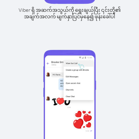
Viber ရှိ အဆက်အသွယ်ကို ရွေးချယ်ပြီး ၎င်းတို့၏
အချက်အလက် မျက်နှာပြင်မှနေ၍ ဖုန်းခေါ်ပါ