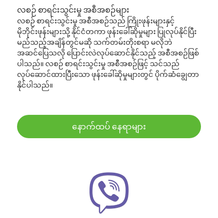
လစဉ် စာရင်းသွင်းမှု အစီအစဉ်များ
လစဉ် စာရင်းသွင်းမှု အစီအစဉ်သည် ကြိုးဖုန်းများနှင့်
မိုဘိုင်းဖုန်းများသို့ နိုင်ငံတကာ ဖုန်းခေါ်ဆိုမှုများ ပြုလုပ်နိုင်ပြီး
မည်သည့်အချိန်တွင်မဆို သက်တမ်းတိုးစရာ မလိုဘဲ
အဆင်ပြေသလို ပြောင်းလဲလုပ်ဆောင်နိုင်သည့် အစီအစဉ်ဖြစ်
ပါသည်။ လစဉ် စာရင်းသွင်းမှု အစီအစဉ်ဖြင့် သင်သည်
လုပ်ဆောင်ထားပြီးသော ဖုန်းခေါ်ဆိုမှုများတွင် ပိုက်ဆံချွေတာ
နိုင်ပါသည်။
နောက်ထပ် နေရာများ