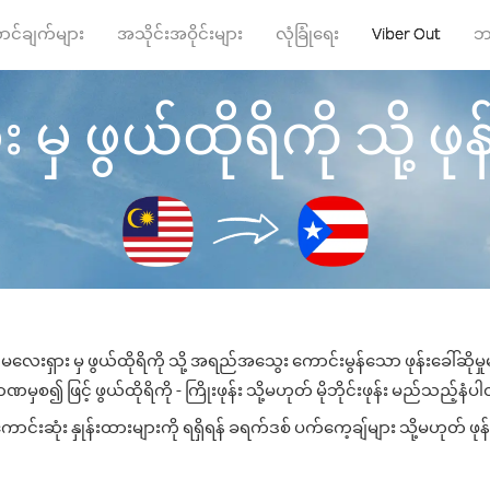
ာင်ချက်များ
အသိုင်းအဝိုင်းများ
လုံခြုံရေး
Viber Out
ဘ
ှ ဖွယ်ထိုရိကို သို့ ဖုန်
မလေးရှား မှ ဖွယ်ထိုရိကို သို့ အရည်အသွေး ကောင်းမွန်သော ဖုန်းခေါ်ဆိုမှ
ဏမှစ၍ ဖြင့် ဖွယ်ထိုရိကို - ကြိုးဖုန်း သို့မဟုတ် မိုဘိုင်းဖုန်း မည်သည့်နံပါတ်
ာင်းဆုံး နှုန်းထားများကို ရရှိရန် ခရက်ဒစ် ပက်ကေ့ချ်များ သို့မဟုတ် ဖုန