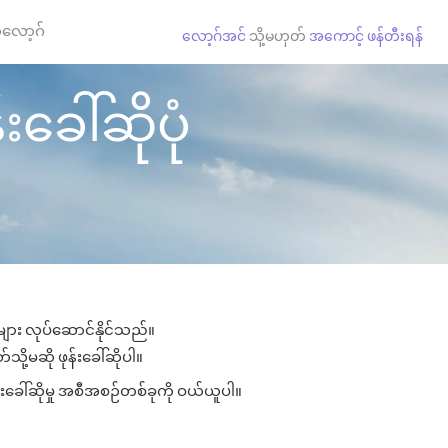
လော့ဂ်
လော့ဂ်အင်
သို့မဟုတ်
အကောင့် ဖန်တီးရန်
းခေါ်ဆိုပုံ
ုများ လုပ်ဆောင်နိုင်သည်။
သို့မဆို ဖုန်းခေါ်ဆိုပါ။
်းခေါ်ဆိုမှု အစီအစဉ်တစ်ခုကို ဝယ်ယူပါ။