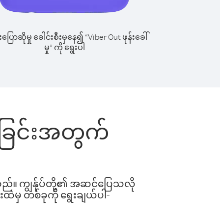
ြောဆိုမှု ခေါင်းစီးမှနေ၍ “Viber Out ဖုန်းခေါ်
မှု” ကို ရွေးပါ
ေါ်ခြင်းအတွက်
ါသည်။ ကျွန်ုပ်တို့၏ အဆင်ပြေသလို
းထဲမှ တစ်ခုကို ရွေးချယ်ပါ-