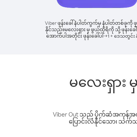
Viber ဖုန်းခေါ်နံပါတ်ကွက်မှ နံပါတ်တစ်ခုကို ဖု
နိုင်သည်။
မလေးရှား မှ ဖွယ်ထိုရိကို သို့ ဖုန်းခေါ
အောက်ပါအတိုင်း ဖုန်းခေါ်ပါ-
+
+
1
ဒေသတွင်း န
မလေးရှား မှ 
Viber Out သည် ပိုက်ဆံအကုန်အကျ 
ပြောင်းလဲနိုင်သော၊ သက်သာသ