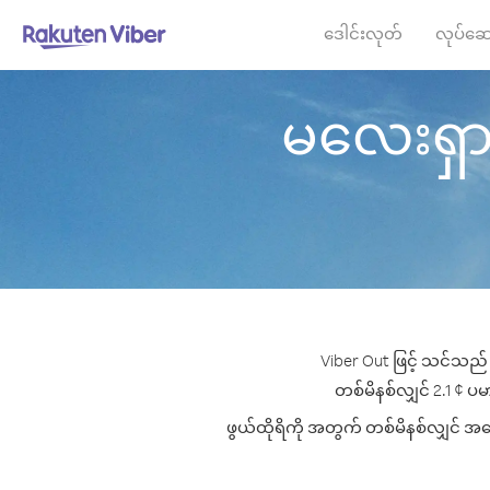
ဒေါင်းလုတ်
လုပ်ဆေ
မလေးရှား မ
Viber Out ဖြင့် သင်သည် 
တစ်မိနစ်လျှင် 2.1 ¢ ပမာ
ဖွယ်ထိုရိကို အတွက် တစ်မိနစ်လျှင် အကေ