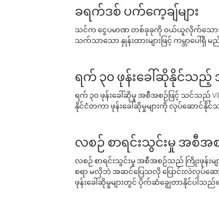
ခရက်ဒစ် ပက်ကေ့ချ်များ
သင်က ငွေပမာဏ တစ်ခုခုကို ဝယ်ယူလိုက်သောအခ
သက်သာသော နှုန်းထားများဖြင့် ကမ္ဘာပေါ်ရှိ မည်သ
ရက် ၃၀ ဖုန်းခေါ်ဆိုနိုင်သည့
ရက် ၃၀ ဖုန်းခေါ်ဆိုမှု အစီအစဉ်ဖြင့် သင်သည
နိုင်ငံတကာ ဖုန်းခေါ်ဆိုမှုများကို လုပ်ဆောင်နိုင
လစဉ် စာရင်းသွင်းမှု အစီအစ
လစဉ် စာရင်းသွင်းမှု အစီအစဉ်သည် ကြိုးဖုန်းများနှင
စရာ မလိုဘဲ အဆင်ပြေသလို ပြောင်းလဲလုပ်ဆောင
ဖုန်းခေါ်ဆိုမှုများတွင် ပိုက်ဆံချွေတာနိုင်ပါသည်။