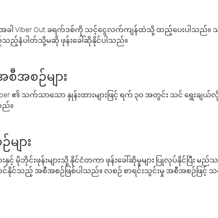
ါ Viber Out ခရက်ဒစ်ကို သင့်ငွေလက်ကျန်ထဲသို့ ထည့်ပေးပါသည်။ သင
ည့်နံပါတ်သို့မဆို ဖုန်းခေါ်ဆိုနိုင်ပါသည်။
် အစီအစဉ်များ
် Viber ၏ သက်သာသော နှုန်းထားများဖြင့် ရက် ၃၀ အတွင်း သင် ရွေးချယ်
်သည်။
ဉ်များ
့် မိုဘိုင်းဖုန်းများသို့ နိုင်ငံတကာ ဖုန်းခေါ်ဆိုမှုများ ပြုလုပ်နိုင်ပြီး
်နိုင်သည့် အစီအစဉ်ဖြစ်ပါသည်။ လစဉ် စာရင်းသွင်းမှု အစီအစဉ်ဖြင့်