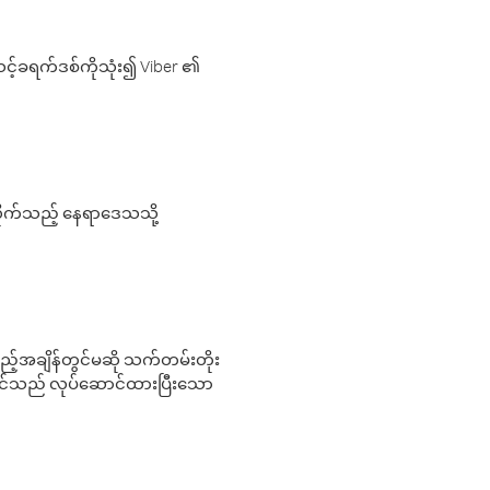
့်ခရက်ဒစ်ကိုသုံး၍ Viber ၏
လိုက်သည့် နေရာဒေသသို့
 မည်သည့်အချိန်တွင်မဆို သက်တမ်းတိုး
 သင်သည် လုပ်ဆောင်ထားပြီးသော