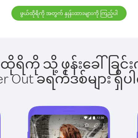
ဖွယ်ထိုရိကို အတွက် နှုန်းထားများကို ကြည့်ပါ
ယ်ထိုရိကို သို့ ဖုန်းခေါ်
ber Out ခရက်ဒစ်များ ရှ