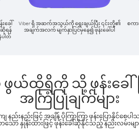
န်းခေါ်
Viber ရှိ အဆက်အသွယ်ကို ရွေးချယ်ပြီး ၎င်းတို့၏
စကားပ
်ဆိုရန်
အချက်အလက် မျက်နှာပြင်မှနေ၍ ဖုန်းခေါ်ပါ
ံပါတ်
ဖွယ်ထိုရိကို သို့ ဖုန်းခ
အကြံပြုချက်များ
နည်းနည်းဖြင့် အချိန် ပိုကြာကြာ ဖုန်းပြောနိုင်စေပ
ော နှုန်းထားဖြင့် ဖုန်းခေါ်ဆိုနိုင်သည့် နည်းလမ်းမျာ