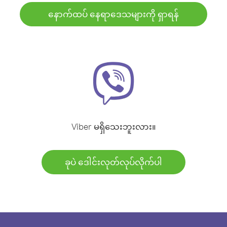
နောက်ထပ် နေရာဒေသများကို ရှာရန်
Viber မရှိသေးဘူးလား။
ခုပဲ ဒေါင်းလုတ်လုပ်လိုက်ပါ