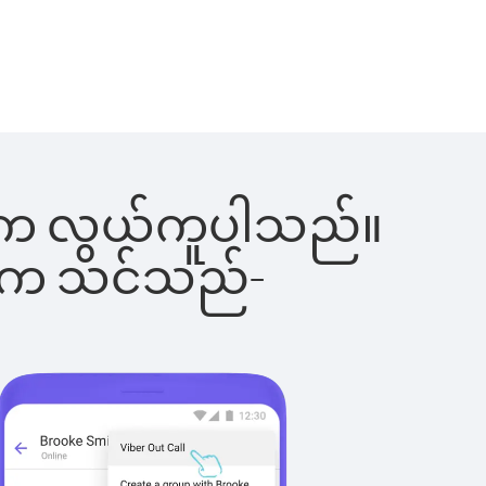
ခြင်းက လွယ်ကူပါသည်။
ိပါက သင်သည်-