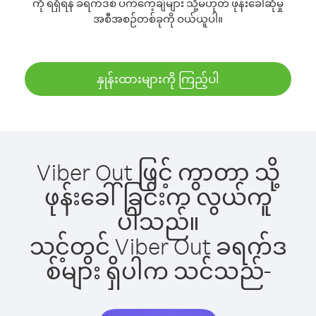
ကို ရရှိရန် ခရက်ဒစ် ပက်ကေ့ချ်များ သို့မဟုတ် ဖုန်းခေါ်ဆိုမှု
အစီအစဉ်တစ်ခုကို ဝယ်ယူပါ။
နှုန်းထားများကို ကြည့်ပါ
Viber Out ဖြင့် ကွာတာ သို့
ဖုန်းခေါ်ခြင်းက လွယ်ကူ
ပါသည်။
သင့်တွင် Viber Out ခရက်ဒ
စ်များ ရှိပါက သင်သည်-