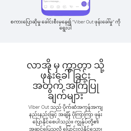
စကားပြောဆိုမှု ခေါင်းစီးမှနေ၍ “Viber Out ဖုန်းခေါ်မှု” ကို
ရွေးပါ
လာအို မှ ကွာတာ သို့
ဖုန်းခေါ်ခြင်း
အတွက် အကြံပြု
ချက်များ
Viber Out သည် ပိုက်ဆံအကုန်အကျ
နည်းနည်းဖြင့် အချိန် ပိုကြာကြာ ဖုန်း
ပြောနိုင်စေပါသည်။ ကျွန်ုပ်တို့၏
အဆင်ပြေသလို ပြောင်းလဲနိုင်သော၊