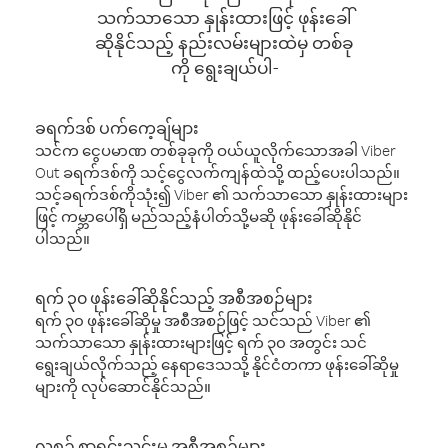
သက်သာသော နှုန်းထားဖြင့် ဖုန်းခေါ်
ဆိုနိုင်သည့် နည်းလမ်းများထဲမှ တစ်ခု
ကို ရွေးချယ်ပါ-
ခရက်ဒစ် ပက်ကေ့ချ်များ
သင်က ငွေပမာဏ တစ်ခုခုကို ဝယ်ယူလိုက်သောအခါ Viber
Out ခရက်ဒစ်ကို သင့်ငွေလက်ကျန်ထဲသို့ ထည့်ပေးပါသည်။
သင့်ခရက်ဒစ်ကိုသုံး၍ Viber ၏ သက်သာသော နှုန်းထားများ
ဖြင့် ကမ္ဘာပေါ်ရှိ မည်သည့်နံပါတ်သို့မဆို ဖုန်းခေါ်ဆိုနိုင်
ပါသည်။
ရက် ၃၀ ဖုန်းခေါ်ဆိုနိုင်သည့် အစီအစဉ်များ
ရက် ၃၀ ဖုန်းခေါ်ဆိုမှု အစီအစဉ်ဖြင့် သင်သည် Viber ၏
သက်သာသော နှုန်းထားများဖြင့် ရက် ၃၀ အတွင်း သင်
ရွေးချယ်လိုက်သည့် နေရာဒေသသို့ နိုင်ငံတကာ ဖုန်းခေါ်ဆိုမှု
များကို လုပ်ဆောင်နိုင်သည်။
လစဉ် စာရင်းသွင်းမှု အစီအစဉ်များ