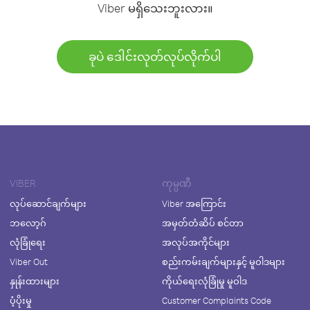
Viber မရှိသေးဘူးလား။
ခုပဲ ဒေါင်းလုတ်လုပ်လိုက်ပါ
VIBER
ကုမ္ပဏီ
လုပ်ဆောင်ချက်များ
Viber အကြောင်း
ဘလော့ဂ်
အမှတ်တံဆိပ် စင်တာ
လုံခြုံရေး
အလုပ်အကိုင်များ
Viber Out
စည်းကမ်းချက်များနှင့် မူဝါဒများ
နှုန်းထားများ
ကိုယ်ရေးလုံခြုံမှု မူဝါဒ
ပံ့ပိုးမှု
Customer Complaints Code