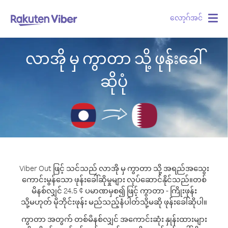
လော့ဂ်အင်
Togg
navig
လာအို မှ ကွာတာ သို့ ဖုန်းခေါ်
ဆိုပုံ
Viber Out ဖြင့် သင်သည် လာအို မှ ကွာတာ သို့ အရည်အသွေး
ကောင်းမွန်သော ဖုန်းခေါ်ဆိုမှုများ လုပ်ဆောင်နိုင်သည်။
တစ်
မိနစ်လျှင် 24.5 ¢ ပမာဏမှစ၍ ဖြင့် ကွာတာ - ကြိုးဖုန်း
သို့မဟုတ် မိုဘိုင်းဖုန်း မည်သည့်နံပါတ်သို့မဆို ဖုန်းခေါ်ဆိုပါ။
ကွာတာ အတွက် တစ်မိနစ်လျှင် အကောင်းဆုံး နှုန်းထားများ