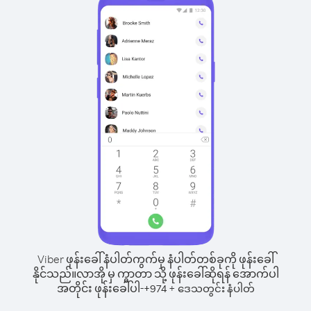
Viber ဖုန်းခေါ်နံပါတ်ကွက်မှ နံပါတ်တစ်ခုကို ဖုန်းခေါ်
နိုင်သည်။
လာအို မှ ကွာတာ သို့ ဖုန်းခေါ်ဆိုရန် အောက်ပါ
အတိုင်း ဖုန်းခေါ်ပါ-
+
+
974
ဒေသတွင်း နံပါတ်