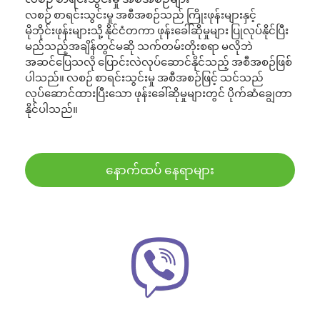
လစဉ် စာရင်းသွင်းမှု အစီအစဉ်သည် ကြိုးဖုန်းများနှင့်
မိုဘိုင်းဖုန်းများသို့ နိုင်ငံတကာ ဖုန်းခေါ်ဆိုမှုများ ပြုလုပ်နိုင်ပြီး
မည်သည့်အချိန်တွင်မဆို သက်တမ်းတိုးစရာ မလိုဘဲ
အဆင်ပြေသလို ပြောင်းလဲလုပ်ဆောင်နိုင်သည့် အစီအစဉ်ဖြစ်
ပါသည်။ လစဉ် စာရင်းသွင်းမှု အစီအစဉ်ဖြင့် သင်သည်
လုပ်ဆောင်ထားပြီးသော ဖုန်းခေါ်ဆိုမှုများတွင် ပိုက်ဆံချွေတာ
နိုင်ပါသည်။
နောက်ထပ် နေရာများ