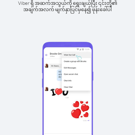
Viber ရှိ အဆက်အသွယ်ကို ရွေးချယ်ပြီး ၎င်းတို့၏
အချက်အလက် မျက်နှာပြင်မှနေ၍ ဖုန်းခေါ်ပါ