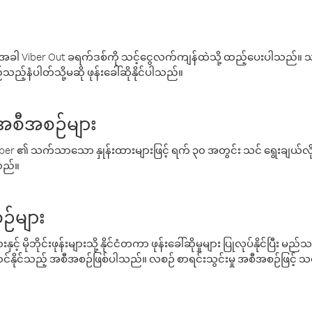
ါ Viber Out ခရက်ဒစ်ကို သင့်ငွေလက်ကျန်ထဲသို့ ထည့်ပေးပါသည်။ သင
ည့်နံပါတ်သို့မဆို ဖုန်းခေါ်ဆိုနိုင်ပါသည်။
် အစီအစဉ်များ
် Viber ၏ သက်သာသော နှုန်းထားများဖြင့် ရက် ၃၀ အတွင်း သင် ရွေးချယ်
်သည်။
ဉ်များ
့် မိုဘိုင်းဖုန်းများသို့ နိုင်ငံတကာ ဖုန်းခေါ်ဆိုမှုများ ပြုလုပ်နိုင်ပြီး
်နိုင်သည့် အစီအစဉ်ဖြစ်ပါသည်။ လစဉ် စာရင်းသွင်းမှု အစီအစဉ်ဖြင့်