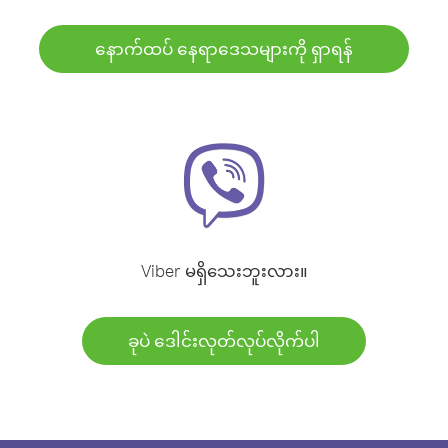
နောက်ထပ် နေရာဒေသများကို ရှာရန်
Viber မရှိသေးဘူးလား။
ခုပဲ ဒေါင်းလုတ်လုပ်လိုက်ပါ