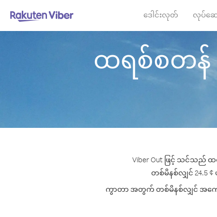
ဒေါင်းလုတ်
လုပ်ဆေ
ထရစ်စတန် ဒါ 
Viber Out ဖြင့် သင်သည် ထရ
တစ်မိနစ်လျှင် 24.5 ¢ ပ
ကွာတာ အတွက် တစ်မိနစ်လျှင် အကောင်းဆ