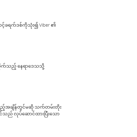
့်ခရက်ဒစ်ကိုသုံး၍ Viber ၏
လိုက်သည့် နေရာဒေသသို့
 မည်သည့်အချိန်တွင်မဆို သက်တမ်းတိုး
 သင်သည် လုပ်ဆောင်ထားပြီးသော