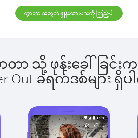
ကွာတာ အတွက် နှုန်းထားများကို ကြည့်ပါ
ကွာတာ သို့ ဖုန်းခေါ်ခြ
ber Out ခရက်ဒစ်များ ရှ