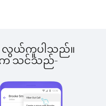
င်းက လွယ်ကူပါသည်။
ိပါက သင်သည်-