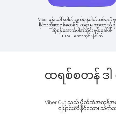
Viber ဖုန်းခေါ်နံပါတ်ကွက်မှ နံပါတ်တစ်ခုကို ဖု
နိုင်သည်။
ထရစ်စတန် ဒါ ကူနာ မှ ကွာတာ သို့ ဖုန
ဆိုရန် အောက်ပါအတိုင်း ဖုန်းခေါ်ပါ-
+
+
974
ဒေသတွင်း နံပါတ်
ထရစ်စတန် ဒါ က
Viber Out သည် ပိုက်ဆံအကုန်အကျ 
ပြောင်းလဲနိုင်သော၊ သက်သာသ