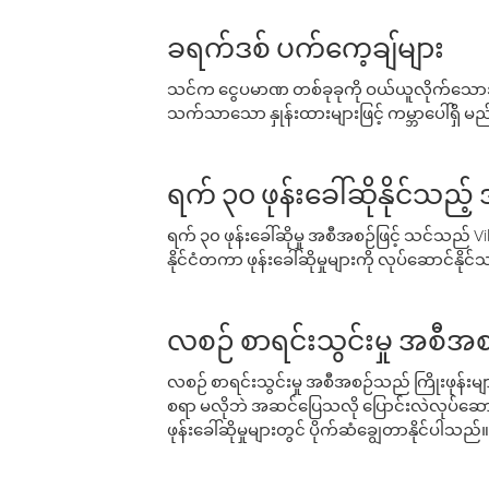
ခရက်ဒစ် ပက်ကေ့ချ်များ
သင်က ငွေပမာဏ တစ်ခုခုကို ဝယ်ယူလိုက်သောအခ
သက်သာသော နှုန်းထားများဖြင့် ကမ္ဘာပေါ်ရှိ မည်သ
ရက် ၃၀ ဖုန်းခေါ်ဆိုနိုင်သည့
ရက် ၃၀ ဖုန်းခေါ်ဆိုမှု အစီအစဉ်ဖြင့် သင်သည
နိုင်ငံတကာ ဖုန်းခေါ်ဆိုမှုများကို လုပ်ဆောင်နိုင
လစဉ် စာရင်းသွင်းမှု အစီအစ
လစဉ် စာရင်းသွင်းမှု အစီအစဉ်သည် ကြိုးဖုန်းများနှင
စရာ မလိုဘဲ အဆင်ပြေသလို ပြောင်းလဲလုပ်ဆောင
ဖုန်းခေါ်ဆိုမှုများတွင် ပိုက်ဆံချွေတာနိုင်ပါသည်။