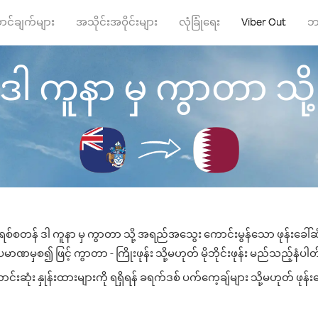
ာင်ချက်များ
အသိုင်းအဝိုင်းများ
လုံခြုံရေး
Viber Out
ဘ
ကူနာ မှ ကွာတာ သို့ ဖု
စ်စတန် ဒါ ကူနာ မှ ကွာတာ သို့ အရည်အသွေး ကောင်းမွန်သော ဖုန်းခေါ်ဆို
မာဏမှစ၍ ဖြင့် ကွာတာ - ကြိုးဖုန်း သို့မဟုတ် မိုဘိုင်းဖုန်း မည်သည့်နံပါတ်သ
ုံး နှုန်းထားများကို ရရှိရန် ခရက်ဒစ် ပက်ကေ့ချ်များ သို့မဟုတ် ဖုန်း