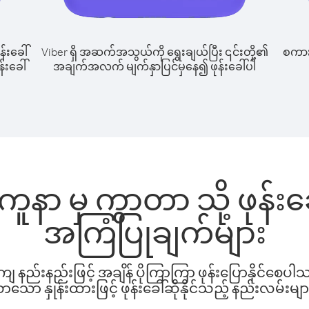
န်းခေါ်
Viber ရှိ အဆက်အသွယ်ကို ရွေးချယ်ပြီး ၎င်းတို့၏
စကားပ
်းခေါ်
အချက်အလက် မျက်နှာပြင်မှနေ၍ ဖုန်းခေါ်ပါ
ူနာ မှ ကွာတာ သို့ ဖုန်း
အကြံပြုချက်များ
နည်းနည်းဖြင့် အချိန် ပိုကြာကြာ ဖုန်းပြောနိုင်စေပ
ော နှုန်းထားဖြင့် ဖုန်းခေါ်ဆိုနိုင်သည့် နည်းလမ်းမျာ