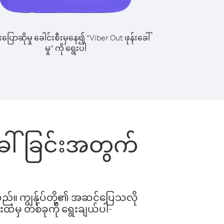
ြောဆိုမှု ခေါင်းစီးမှနေ၍ “Viber Out ဖုန်းခေါ်
မှု” ကို ရွေးပါ
ခေါ်ခြင်းအတွက်
ါသည်။ ကျွန်ုပ်တို့၏ အဆင်ပြေသလို
းထဲမှ တစ်ခုကို ရွေးချယ်ပါ-