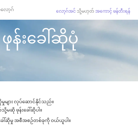
လော့ဂ်
လော့ဂ်အင်
သို့မဟုတ်
အကောင့် ဖန်တီးရန်
န်းခေါ်ဆိုပုံ
မှုများ လုပ်ဆောင်နိုင်သည်။
ို့မဆို ဖုန်းခေါ်ဆိုပါ။
ခေါ်ဆိုမှု အစီအစဉ်တစ်ခုကို ဝယ်ယူပါ။