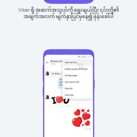
Viber ရှိ အဆက်အသွယ်ကို ရွေးချယ်ပြီး ၎င်းတို့၏
အချက်အလက် မျက်နှာပြင်မှနေ၍ ဖုန်းခေါ်ပါ