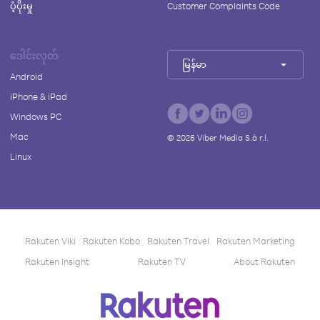
ပံ့ပိုးမှု
Customer Complaints Code
ဒေါင်းလုတ်
မြန်မာ
Android
iPhone & iPad
Windows PC
Mac
©
2026
Viber Media S.à r.l.
Linux
Rakuten Viki
Rakuten Kobo
Rakuten Travel
Rakuten Marketing
Rakuten Insight
Rakuten TV
About Rakuten