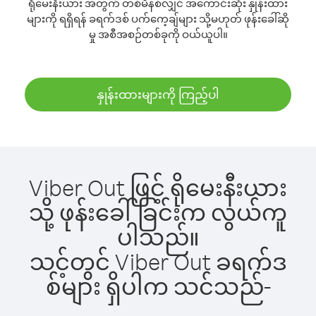
ရိုမေးနီးယား အတွက် တစ်မိနစ်လျှင် အကောင်းဆုံး နှုန်းထား
များကို ရရှိရန် ခရက်ဒစ် ပက်ကေ့ချ်များ သို့မဟုတ် ဖုန်းခေါ်ဆို
မှု အစီအစဉ်တစ်ခုကို ဝယ်ယူပါ။
နှုန်းထားများကို ကြည့်ပါ
Viber Out ဖြင့် ရိုမေးနီးယား
သို့ ဖုန်းခေါ်ခြင်းက လွယ်ကူ
ပါသည်။
သင့်တွင် Viber Out ခရက်ဒ
စ်များ ရှိပါက သင်သည်-