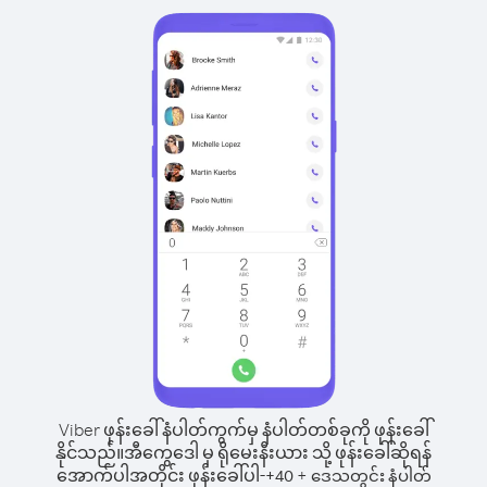
Viber ဖုန်းခေါ်နံပါတ်ကွက်မှ နံပါတ်တစ်ခုကို ဖုန်းခေါ်
နိုင်သည်။
အီကွေဒေါ မှ ရိုမေးနီးယား သို့ ဖုန်းခေါ်ဆိုရန်
အောက်ပါအတိုင်း ဖုန်းခေါ်ပါ-
+
+
40
ဒေသတွင်း နံပါတ်