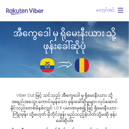
လော့ဂ်အင်
Togg
navig
အီကွေဒေါ မှ ရိုမေးနီးယား သို့
ဖုန်းခေါ်ဆိုပုံ
Viber Out ဖြင့် သင်သည် အီကွေဒေါ မှ ရိုမေးနီးယား သို့
အရည်အသွေး ကောင်းမွန်သော ဖုန်းခေါ်ဆိုမှုများ လုပ်ဆောင်
နိုင်သည်။
တစ်မိနစ်လျှင် 1.0 ¢ ပမာဏမှစ၍ ဖြင့် ရိုမေးနီးယား -
ကြိုးဖုန်း သို့မဟုတ် မိုဘိုင်းဖုန်း မည်သည့်နံပါတ်သို့မဆို ဖုန်း
ခေါ်ဆိုပါ။