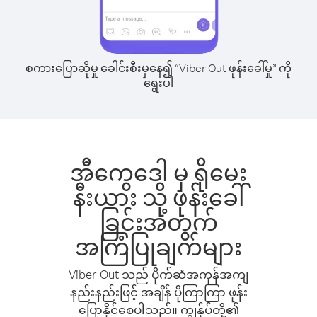
စကားပြောဆိုမှု ခေါင်းစီးမှနေ၍ “Viber Out ဖုန်းခေါ်မှု” ကို
ရွေးပါ
အီကွေဒေါ မှ ရိုမေး
နီးယား သို့ ဖုန်းခေါ်
ခြင်းအတွက်
အကြံပြုချက်များ
Viber Out သည် ပိုက်ဆံအကုန်အကျ
နည်းနည်းဖြင့် အချိန် ပိုကြာကြာ ဖုန်း
ပြောနိုင်စေပါသည်။ ကျွန်ုပ်တို့၏