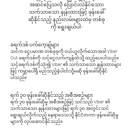
အဆင်ပြေသလို ပြောင်းလဲနိုင်သော၊
သက်သာသော နှုန်းထားဖြင့် ဖုန်းခေါ်
ဆိုနိုင်သည့် နည်းလမ်းများထဲမှ တစ်ခု
ကို ရွေးချယ်ပါ-
ခရက်ဒစ် ပက်ကေ့ချ်များ
သင်က ငွေပမာဏ တစ်ခုခုကို ဝယ်ယူလိုက်သောအခါ Viber
Out ခရက်ဒစ်ကို သင့်ငွေလက်ကျန်ထဲသို့ ထည့်ပေးပါသည်။
သင့်ခရက်ဒစ်ကိုသုံး၍ Viber ၏ သက်သာသော နှုန်းထားများ
ဖြင့် ကမ္ဘာပေါ်ရှိ မည်သည့်နံပါတ်သို့မဆို ဖုန်းခေါ်ဆိုနိုင်
ပါသည်။
ရက် ၃၀ ဖုန်းခေါ်ဆိုနိုင်သည့် အစီအစဉ်များ
ရက် ၃၀ ဖုန်းခေါ်ဆိုမှု အစီအစဉ်ဖြင့် သင်သည် Viber ၏
သက်သာသော နှုန်းထားများဖြင့် ရက် ၃၀ အတွင်း သင်
ရွေးချယ်လိုက်သည့် နေရာဒေသသို့ နိုင်ငံတကာ ဖုန်းခေါ်ဆိုမှု
များကို လုပ်ဆောင်နိုင်သည်။