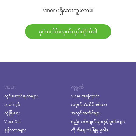
Viber မရှိသေးဘူးလား။
ခုပဲ ဒေါင်းလုတ်လုပ်လိုက်ပါ
VIBER
ကုမ္ပဏီ
လုပ်ဆောင်ချက်များ
Viber အကြောင်း
ဘလော့ဂ်
အမှတ်တံဆိပ် စင်တာ
လုံခြုံရေး
အလုပ်အကိုင်များ
Viber Out
စည်းကမ်းချက်များနှင့် မူဝါဒများ
နှုန်းထားများ
ကိုယ်ရေးလုံခြုံမှု မူဝါဒ