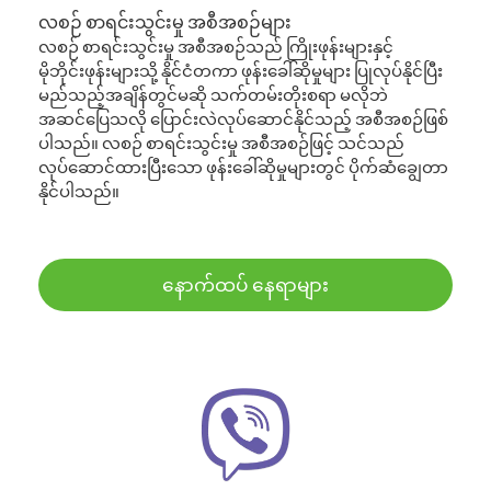
လစဉ် စာရင်းသွင်းမှု အစီအစဉ်များ
လစဉ် စာရင်းသွင်းမှု အစီအစဉ်သည် ကြိုးဖုန်းများနှင့်
မိုဘိုင်းဖုန်းများသို့ နိုင်ငံတကာ ဖုန်းခေါ်ဆိုမှုများ ပြုလုပ်နိုင်ပြီး
မည်သည့်အချိန်တွင်မဆို သက်တမ်းတိုးစရာ မလိုဘဲ
အဆင်ပြေသလို ပြောင်းလဲလုပ်ဆောင်နိုင်သည့် အစီအစဉ်ဖြစ်
ပါသည်။ လစဉ် စာရင်းသွင်းမှု အစီအစဉ်ဖြင့် သင်သည်
လုပ်ဆောင်ထားပြီးသော ဖုန်းခေါ်ဆိုမှုများတွင် ပိုက်ဆံချွေတာ
နိုင်ပါသည်။
နောက်ထပ် နေရာများ