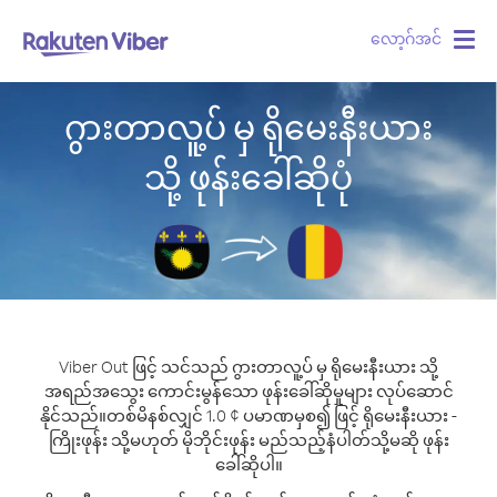
လော့ဂ်အင်
Togg
navig
ဂွားတာလူ့ပ် မှ ရိုမေးနီးယား
သို့ ဖုန်းခေါ်ဆိုပုံ
Viber Out ဖြင့် သင်သည် ဂွားတာလူ့ပ် မှ ရိုမေးနီးယား သို့
အရည်အသွေး ကောင်းမွန်သော ဖုန်းခေါ်ဆိုမှုများ လုပ်ဆောင်
နိုင်သည်။
တစ်မိနစ်လျှင် 1.0 ¢ ပမာဏမှစ၍ ဖြင့် ရိုမေးနီးယား -
ကြိုးဖုန်း သို့မဟုတ် မိုဘိုင်းဖုန်း မည်သည့်နံပါတ်သို့မဆို ဖုန်း
ခေါ်ဆိုပါ။