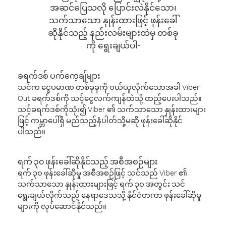
အဆင်ပြေသလို ပြောင်းလဲနိုင်သော၊
သက်သာသော နှုန်းထားဖြင့် ဖုန်းခေါ်
ဆိုနိုင်သည့် နည်းလမ်းများထဲမှ တစ်ခု
ကို ရွေးချယ်ပါ-
ခရက်ဒစ် ပက်ကေ့ချ်များ
သင်က ငွေပမာဏ တစ်ခုခုကို ဝယ်ယူလိုက်သောအခါ Viber
Out ခရက်ဒစ်ကို သင့်ငွေလက်ကျန်ထဲသို့ ထည့်ပေးပါသည်။
သင့်ခရက်ဒစ်ကိုသုံး၍ Viber ၏ သက်သာသော နှုန်းထားများ
ဖြင့် ကမ္ဘာပေါ်ရှိ မည်သည့်နံပါတ်သို့မဆို ဖုန်းခေါ်ဆိုနိုင်
ပါသည်။
ရက် ၃၀ ဖုန်းခေါ်ဆိုနိုင်သည့် အစီအစဉ်များ
ရက် ၃၀ ဖုန်းခေါ်ဆိုမှု အစီအစဉ်ဖြင့် သင်သည် Viber ၏
သက်သာသော နှုန်းထားများဖြင့် ရက် ၃၀ အတွင်း သင်
ရွေးချယ်လိုက်သည့် နေရာဒေသသို့ နိုင်ငံတကာ ဖုန်းခေါ်ဆိုမှု
များကို လုပ်ဆောင်နိုင်သည်။