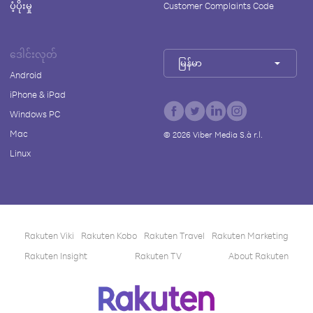
ပံ့ပိုးမှု
Customer Complaints Code
ဒေါင်းလုတ်
မြန်မာ
Android
iPhone & iPad
Windows PC
Mac
©
2026
Viber Media S.à r.l.
Linux
Rakuten Viki
Rakuten Kobo
Rakuten Travel
Rakuten Marketing
Rakuten Insight
Rakuten TV
About Rakuten