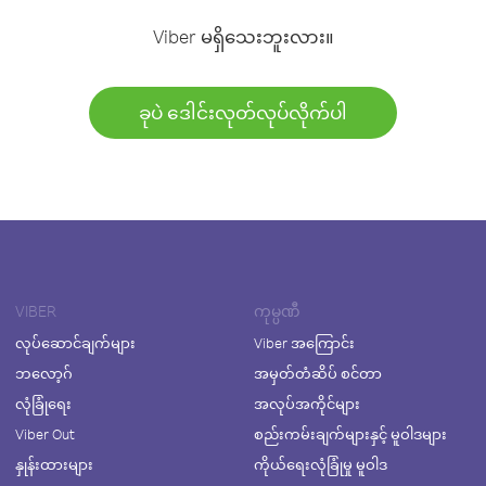
Viber မရှိသေးဘူးလား။
ခုပဲ ဒေါင်းလုတ်လုပ်လိုက်ပါ
VIBER
ကုမ္ပဏီ
လုပ်ဆောင်ချက်များ
Viber အကြောင်း
ဘလော့ဂ်
အမှတ်တံဆိပ် စင်တာ
လုံခြုံရေး
အလုပ်အကိုင်များ
Viber Out
စည်းကမ်းချက်များနှင့် မူဝါဒများ
နှုန်းထားများ
ကိုယ်ရေးလုံခြုံမှု မူဝါဒ