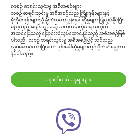
လစဉ် စာရင်းသွင်းမှု အစီအစဉ်များ
လစဉ် စာရင်းသွင်းမှု အစီအစဉ်သည် ကြိုးဖုန်းများနှင့်
မိုဘိုင်းဖုန်းများသို့ နိုင်ငံတကာ ဖုန်းခေါ်ဆိုမှုများ ပြုလုပ်နိုင်ပြီး
မည်သည့်အချိန်တွင်မဆို သက်တမ်းတိုးစရာ မလိုဘဲ
အဆင်ပြေသလို ပြောင်းလဲလုပ်ဆောင်နိုင်သည့် အစီအစဉ်ဖြစ်
ပါသည်။ လစဉ် စာရင်းသွင်းမှု အစီအစဉ်ဖြင့် သင်သည်
လုပ်ဆောင်ထားပြီးသော ဖုန်းခေါ်ဆိုမှုများတွင် ပိုက်ဆံချွေတာ
နိုင်ပါသည်။
နောက်ထပ် နေရာများ