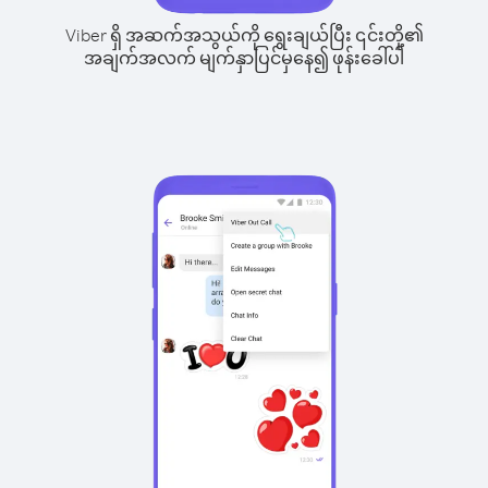
Viber ရှိ အဆက်အသွယ်ကို ရွေးချယ်ပြီး ၎င်းတို့၏
အချက်အလက် မျက်နှာပြင်မှနေ၍ ဖုန်းခေါ်ပါ