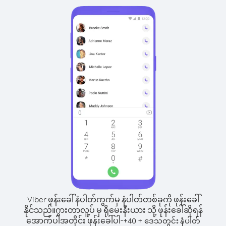
Viber ဖုန်းခေါ်နံပါတ်ကွက်မှ နံပါတ်တစ်ခုကို ဖုန်းခေါ်
နိုင်သည်။
ဂွားတာလူ့ပ် မှ ရိုမေးနီးယား သို့ ဖုန်းခေါ်ဆိုရန်
အောက်ပါအတိုင်း ဖုန်းခေါ်ပါ-
+
+
40
ဒေသတွင်း နံပါတ်