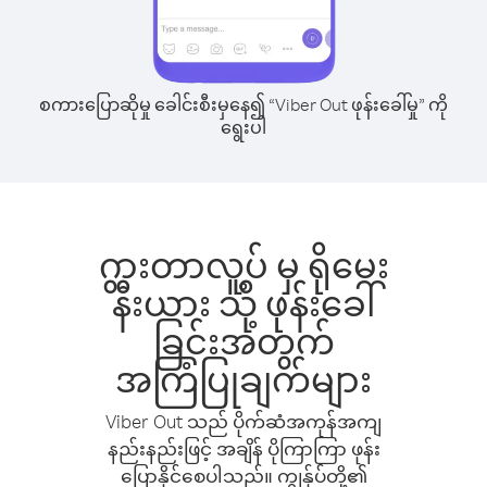
စကားပြောဆိုမှု ခေါင်းစီးမှနေ၍ “Viber Out ဖုန်းခေါ်မှု” ကို
ရွေးပါ
ဂွားတာလူ့ပ် မှ ရိုမေး
နီးယား သို့ ဖုန်းခေါ်
ခြင်းအတွက်
အကြံပြုချက်များ
Viber Out သည် ပိုက်ဆံအကုန်အကျ
နည်းနည်းဖြင့် အချိန် ပိုကြာကြာ ဖုန်း
ပြောနိုင်စေပါသည်။ ကျွန်ုပ်တို့၏