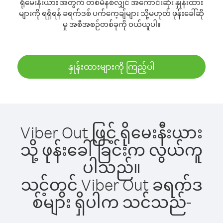
ရိုမေးနီးယား အတွက် တစ်မိနစ်လျှင် အကောင်းဆုံး နှုန်းထား
များကို ရရှိရန် ခရက်ဒစ် ပက်ကေ့ချ်များ သို့မဟုတ် ဖုန်းခေါ်ဆို
မှု အစီအစဉ်တစ်ခုကို ဝယ်ယူပါ။
နှုန်းထားများကို ကြည့်ပါ
Viber Out ဖြင့် ရိုမေးနီးယား
သို့ ဖုန်းခေါ်ခြင်းက လွယ်ကူ
ပါသည်။
သင့်တွင် Viber Out ခရက်ဒ
စ်များ ရှိပါက သင်သည်-