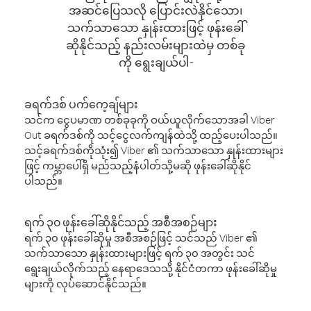
အဆင်ပြေသလို ပြောင်းလဲနိုင်သော၊
သက်သာသော နှုန်းထားဖြင့် ဖုန်းခေါ်
ဆိုနိုင်သည့် နည်းလမ်းများထဲမှ တစ်ခု
ကို ရွေးချယ်ပါ-
ခရက်ဒစ် ပက်ကေ့ချ်များ
သင်က ငွေပမာဏ တစ်ခုခုကို ဝယ်ယူလိုက်သောအခါ Viber
Out ခရက်ဒစ်ကို သင့်ငွေလက်ကျန်ထဲသို့ ထည့်ပေးပါသည်။
သင့်ခရက်ဒစ်ကိုသုံး၍ Viber ၏ သက်သာသော နှုန်းထားများ
ဖြင့် ကမ္ဘာပေါ်ရှိ မည်သည့်နံပါတ်သို့မဆို ဖုန်းခေါ်ဆိုနိုင်
ပါသည်။
ရက် ၃၀ ဖုန်းခေါ်ဆိုနိုင်သည့် အစီအစဉ်များ
ရက် ၃၀ ဖုန်းခေါ်ဆိုမှု အစီအစဉ်ဖြင့် သင်သည် Viber ၏
သက်သာသော နှုန်းထားများဖြင့် ရက် ၃၀ အတွင်း သင်
ရွေးချယ်လိုက်သည့် နေရာဒေသသို့ နိုင်ငံတကာ ဖုန်းခေါ်ဆိုမှု
များကို လုပ်ဆောင်နိုင်သည်။