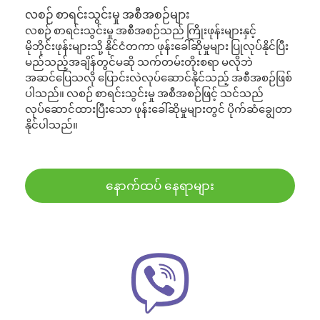
လစဉ် စာရင်းသွင်းမှု အစီအစဉ်များ
လစဉ် စာရင်းသွင်းမှု အစီအစဉ်သည် ကြိုးဖုန်းများနှင့်
မိုဘိုင်းဖုန်းများသို့ နိုင်ငံတကာ ဖုန်းခေါ်ဆိုမှုများ ပြုလုပ်နိုင်ပြီး
မည်သည့်အချိန်တွင်မဆို သက်တမ်းတိုးစရာ မလိုဘဲ
အဆင်ပြေသလို ပြောင်းလဲလုပ်ဆောင်နိုင်သည့် အစီအစဉ်ဖြစ်
ပါသည်။ လစဉ် စာရင်းသွင်းမှု အစီအစဉ်ဖြင့် သင်သည်
လုပ်ဆောင်ထားပြီးသော ဖုန်းခေါ်ဆိုမှုများတွင် ပိုက်ဆံချွေတာ
နိုင်ပါသည်။
နောက်ထပ် နေရာများ