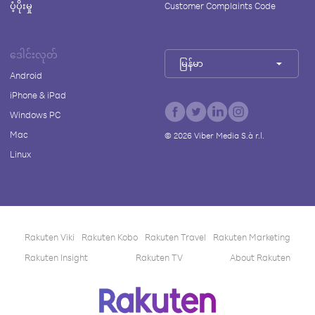
ပံ့ပိုးမှု
Customer Complaints Code
ဒေါင်းလုတ်
မြန်မာ
Android
iPhone & iPad
Windows PC
Mac
©
2026
Viber Media S.à r.l.
Linux
Rakuten Viki
Rakuten Kobo
Rakuten Travel
Rakuten Marketing
Rakuten Insight
Rakuten TV
About Rakuten