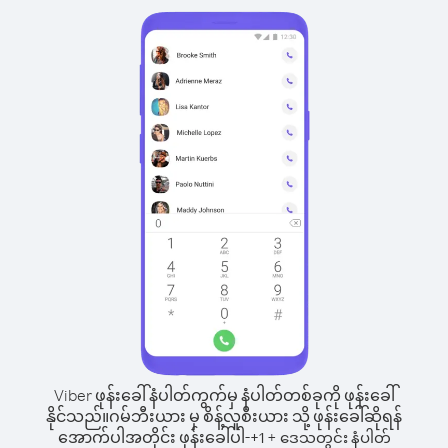
Viber ဖုန်းခေါ်နံပါတ်ကွက်မှ နံပါတ်တစ်ခုကို ဖုန်းခေါ်
နိုင်သည်။
ဂမ်ဘီးယား မှ စိန့်လူစီးယား သို့ ဖုန်းခေါ်ဆိုရန်
အောက်ပါအတိုင်း ဖုန်းခေါ်ပါ-
+
+
1
ဒေသတွင်း နံပါတ်