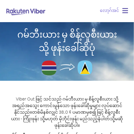
လော့ဂ်အင်
Togg
navig
ဂမ်ဘီးယား မှ စိန့်လူစီးယား
သို့ ဖုန်းခေါ်ဆိုပုံ
Viber Out ဖြင့် သင်သည် ဂမ်ဘီးယား မှ စိန့်လူစီးယား သို့
အရည်အသွေး ကောင်းမွန်သော ဖုန်းခေါ်ဆိုမှုများ လုပ်ဆောင်
နိုင်သည်။
တစ်မိနစ်လျှင် 38.0 ¢ ပမာဏမှစ၍ ဖြင့် စိန့်လူစီး
ယား - ကြိုးဖုန်း သို့မဟုတ် မိုဘိုင်းဖုန်း မည်သည့်နံပါတ်သို့မဆို
ဖုန်းခေါ်ဆိုပါ။