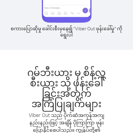
စကားပြောဆိုမှု ခေါင်းစီးမှနေ၍ “Viber Out ဖုန်းခေါ်မှု” ကို
ရွေးပါ
ဂမ်ဘီးယား မှ စိန့်လူ
စီးယား သို့ ဖုန်းခေါ်
ခြင်းအတွက်
အကြံပြုချက်များ
Viber Out သည် ပိုက်ဆံအကုန်အကျ
နည်းနည်းဖြင့် အချိန် ပိုကြာကြာ ဖုန်း
ပြောနိုင်စေပါသည်။ ကျွန်ုပ်တို့၏