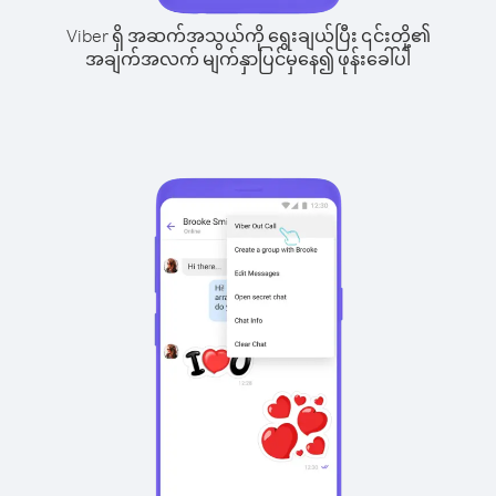
Viber ရှိ အဆက်အသွယ်ကို ရွေးချယ်ပြီး ၎င်းတို့၏
အချက်အလက် မျက်နှာပြင်မှနေ၍ ဖုန်းခေါ်ပါ