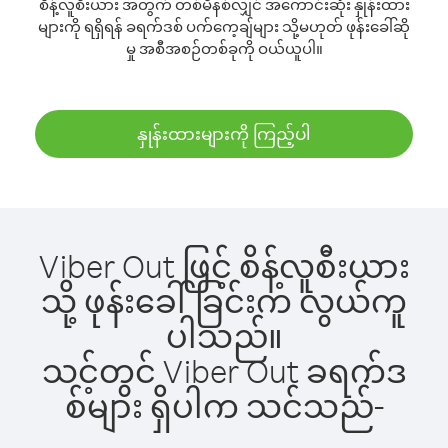
စိန့်လူစီးယား အတွက် တစ်မိနစ်လျှင် အကောင်းဆုံး နှုန်းထား
များကို ရရှိရန် ခရက်ဒစ် ပက်ကေ့ချ်များ သို့မဟုတ် ဖုန်းခေါ်ဆို
မှု အစီအစဉ်တစ်ခုကို ဝယ်ယူပါ။
နှုန်းထားများကို ကြည့်ပါ
Viber Out ဖြင့် စိန့်လူစီးယား
သို့ ဖုန်းခေါ်ခြင်းက လွယ်ကူ
ပါသည်။
သင့်တွင် Viber Out ခရက်ဒ
စ်များ ရှိပါက သင်သည်-