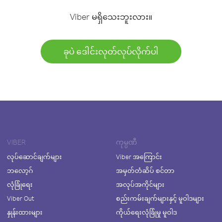
Viber မရှိသေးဘူးလား။
ခုပဲ ဒေါင်းလုတ်လုပ်လိုက်ပါ
VIBER
ကုမ္ပဏီ
လုပ်ဆောင်ချက်များ
Viber အကြောင်း
ဘလော့ဂ်
အမှတ်တံဆိပ် စင်တာ
လုံခြုံရေး
အလုပ်အကိုင်များ
Viber Out
စည်းကမ်းချက်များနှင့် မူဝါဒများ
နှုန်းထားများ
ကိုယ်ရေးလုံခြုံမှု မူဝါဒ